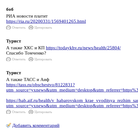
боб
РИА новости платит
https://ria.ru/20200331/1569401265.html
Ответить
Цитировать
Турист
А также ХКС и КП
https://todaykhv.ru/news/health/25804/
Спасибо Томченко?
Ответить
Цитировать
Турист
А также ТАСС и Аиф
https://tass.ru/obschestvo/8122831?
utm_source=yxnews&utm_medium=desktop&utm_referrer=http
https://hab.aif.ru/health/v_habarovskom_krae_vvoditsya_rezhim_sa
utm_source=yxnews&utm_medium=desktop&utm_referrer=http
Ответить
Цитировать
Добавить комментарий