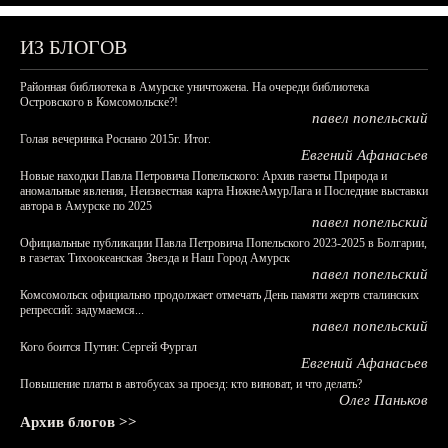
ИЗ БЛОГОВ
Районная библиотека в Амурске уничтожена. На очереди библиотека
Островского в Комсомольске?!
павел попельский
Голая вечеринка Роснано 2015г. Итог.
Евгений Афанасьев
Новые находки Павла Петровича Попельского: Архив газеты Природа и
аномальные явления, Неизвестная карта НижнеАмурЛага и Последние выставки
автора в Амурске по 2025
павел попельский
Официальные публикации Павла Петровича Попельского 2023-2025 в Болгарии,
в газетах Тихоокеанская Звезда и Наш Город Амурск
павел попельский
Комсомольск официально продолжает отмечать День памяти жертв сталинских
репрессий: задумаемся...
павел попельский
Кого боится Путин: Сергей Фургал
Евгений Афанасьев
Повышение платы в автобусах за проезд: кто виноват, и что делать?
Олег Паньков
Архив блогов >>