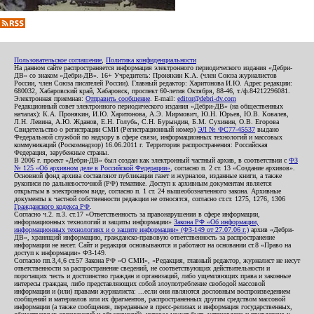
Пользовательское соглашение
,
Политика конфиденциальности
На данном сайте распространяется информация электронного периодического издания «Дебри-
ДВ» со знаком «Дебри-ДВ». 16+ Учредитель: Пронякин К.А. (член Союза журналистов
России, член Союза писателей России). Главный редактор: Харитонова И.Ю. Адрес редакции:
680032, Хабаровский край, Хабаровск, проспект 60-летия Октября, 88-46, т./ф.84212296081.
Электронная приемная:
Отправить сообщение
. E-mail:
editor@debri-dv.com
Редакционный совет электронного периодического издания «Дебри-ДВ» (на общественных
началах): К.А. Пронякин, И.Ю. Харитонова, А.Э. Мирмович, Ю.Н. Юрьев, Ю.В. Ковалев,
Л.Н. Левина, А.Ю. Жданов, Е.Н. Голубь, С.Н. Бурындин, Б.М. Сухинин, О.В. Егорова
Свидетельство о регистрации СМИ (Регистрационный номер)
ЭЛ № ФС77-45537
выдано
Федеральной службой по надзору в сфере связи, информационных технологий и массовых
коммуникаций (Роскомнадзор) 16.06.2011 г. Территория распространения: Российская
Федерация, зарубежные страны.
В 2006 г. проект «Дебри-ДВ» был создан как электронный частный архив, в соответствии с
ФЗ
№ 125 «Об архивном деле в Российской Федерации»
, согласно п. 2 ст. 13 «Создание архивов».
Основной фонд архива составляют публикации газет и журналов, изданные книги, а также
рукописи по дальневосточной (РФ) тематике. Доступ к архивным документам является
открытым в электронном виде, согласно п. 1 ст. 24 вышеобозначенного закона. Архивные
документы к частной собственности редакции не относятся, согласно ст.ст. 1275, 1276, 1306
Гражданского кодекса РФ
.
Согласно ч.2. п.3. ст.17 «Ответственность за правонарушения в сфере информации,
информационных технологий и защиты информации»
Закона РФ «Об информации,
информационных технологиях и о защите информации» (ФЗ-149 от 27.07.06 г.)
архив «Дебри-
ДВ», хранящий информацию, гражданско-правовую ответственность за распространение
информации не несет. Сайт и редакция основываются и работают на основании ст.8 «Право на
доступ к информации» ФЗ-149.
Согласно пп.3,4,6 ст.57 Закона РФ «О СМИ», «Редакция, главный редактор, журналист не несут
ответственности за распространение сведений, не соответствующих действительности и
порочащих честь и достоинство граждан и организаций, либо ущемляющих права и законные
интересы граждан, либо представляющих собой злоупотребление свободой массовой
информации и (или) правами журналиста: ...если они являются дословным воспроизведением
сообщений и материалов или их фрагментов, распространенных другим средством массовой
информации (а также сообщения, переданные в пресс-релизах и информация государственных,