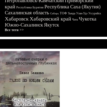
Приморский
Петропавловск-Камчатский
край
Республика Саха (Якутия)
Республика Бурятия
Сахалинская область
ТОФ
Тында
Улан-Удэ
Уссурийск
Сибирь
Хабаровск
Хабаровский край
Чукотка
Чита
Южно-Сахалинск
Якутск
Все теги >>