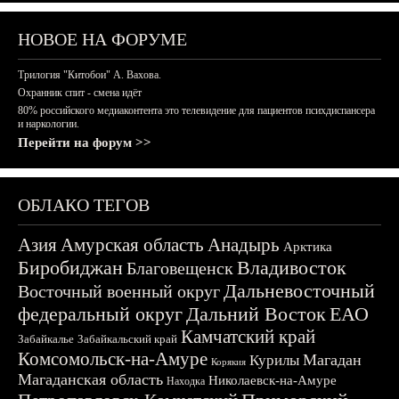
НОВОЕ НА ФОРУМЕ
Трилогия "Китобои" А. Вахова.
Охранник спит - смена идёт
80% российского медиаконтента это телевидение для пациентов психдиспансера
и наркологии.
Перейти на форум >>
ОБЛАКО ТЕГОВ
Азия
Амурская область
Анадырь
Арктика
Биробиджан
Владивосток
Благовещенск
Дальневосточный
Восточный военный округ
федеральный округ
Дальний Восток
ЕАО
Камчатский край
Забайкалье
Забайкальский край
Комсомольск-на-Амуре
Магадан
Курилы
Корякия
Магаданская область
Николаевск-на-Амуре
Находка