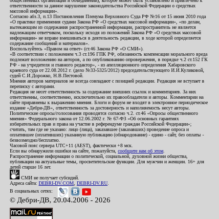
общественных организаций и объединений), которое может быть установлено и привлечено к
ответственности за данное нарушение законодательства Российской Федерации о средствах
массовой информации».
Согласно абз.3, п.13 Постановления Пленума Верховного Суда РФ №16 от 15 июня 2010 года
«О практике применения судами Закона РФ «О средствах массовой информации», «по делам,
вытекающим из содержания распространенной информации, распространитель не является
надлежащим ответчиком, поскольку исходя из положений Закона РФ «О средствах массовой
информации» не вправе вмешиваться в деятельность редакции, в ходе которой определяется
содержание сообщений и материалов».
Воспользуйтесь «Правом на ответ» (ст.46 Закона РФ «О СМИ»).
«В соответствии с положением ч.3 ст.196 ГПК РФ, обязанность компенсации морального вреда
подлежит возложению на авторов, а по опубликованию опровержения, в порядке ч.2 ст.152 ГК
РФ - на учредителя и главного редактор», - из апелляционного определения Хабаровского
краевого суда от 22.08.2012 г. (дело №33-5325/2012) председательствующего И.И.Куликовой,
судей С.И.Дорожко, Н.В.Пестовой.
Мнения авторов материалов не всегда совпадают с позицией редакции. Редакция не вступает в
переписку с авторами.
Редакция не несет ответственность за содержание внешних ссылок и комментариев. За них
ответственны, соответственно, исключительно их правообладатели и авторы. Комментарии на
сайте приравнены к выражению мнения. Блоги и форум не входят в электронное периодическое
издание «Дебри-ДВ», ответственность за достоверность и наполняемость несут авторы.
Политические опросы/голосования проводятся согласно ч.2. ст.46 «Опросы общественного
мнения» Федерального закона от 12.06.2002 г. № 67-ФЗ «Об основных гарантиях
избирательных прав и права на участие в референдуме граждан Российской Федерации»;
считать, там где не указано: лицо (лица), заказавшее (заказавших) проведение опроса и
оплатившее (оплативших) указанную публикацию (обнародование) - едино - сайт, без оплаты -
безвозмездно/бесплатно.
Часовой пояс сервера UTC+11 (AEST), фактически +8 мск.
Если вы обнаружили ошибки на сайте, пожалуйста,
сообщите нам об этом
.
Распространение информации о политической, социальной, духовной жизни общества,
публикации на актуальные темы, просветительские функции. Для мужчин и женщин. 16+ для
детей старше 16 лет.
СМИ не получает субсидий.
Адреса сайта:
DEBRI-DV.COM
,
DEBRI-DV.RU
.
В социальных сетях:
© Дебри-ДВ, 20.04.2006 - 2026