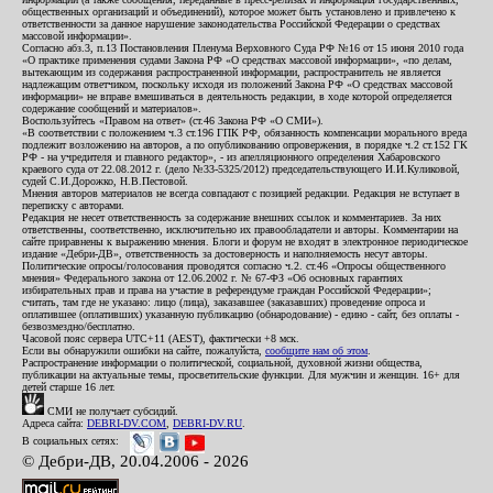
общественных организаций и объединений), которое может быть установлено и привлечено к
ответственности за данное нарушение законодательства Российской Федерации о средствах
массовой информации».
Согласно абз.3, п.13 Постановления Пленума Верховного Суда РФ №16 от 15 июня 2010 года
«О практике применения судами Закона РФ «О средствах массовой информации», «по делам,
вытекающим из содержания распространенной информации, распространитель не является
надлежащим ответчиком, поскольку исходя из положений Закона РФ «О средствах массовой
информации» не вправе вмешиваться в деятельность редакции, в ходе которой определяется
содержание сообщений и материалов».
Воспользуйтесь «Правом на ответ» (ст.46 Закона РФ «О СМИ»).
«В соответствии с положением ч.3 ст.196 ГПК РФ, обязанность компенсации морального вреда
подлежит возложению на авторов, а по опубликованию опровержения, в порядке ч.2 ст.152 ГК
РФ - на учредителя и главного редактор», - из апелляционного определения Хабаровского
краевого суда от 22.08.2012 г. (дело №33-5325/2012) председательствующего И.И.Куликовой,
судей С.И.Дорожко, Н.В.Пестовой.
Мнения авторов материалов не всегда совпадают с позицией редакции. Редакция не вступает в
переписку с авторами.
Редакция не несет ответственность за содержание внешних ссылок и комментариев. За них
ответственны, соответственно, исключительно их правообладатели и авторы. Комментарии на
сайте приравнены к выражению мнения. Блоги и форум не входят в электронное периодическое
издание «Дебри-ДВ», ответственность за достоверность и наполняемость несут авторы.
Политические опросы/голосования проводятся согласно ч.2. ст.46 «Опросы общественного
мнения» Федерального закона от 12.06.2002 г. № 67-ФЗ «Об основных гарантиях
избирательных прав и права на участие в референдуме граждан Российской Федерации»;
считать, там где не указано: лицо (лица), заказавшее (заказавших) проведение опроса и
оплатившее (оплативших) указанную публикацию (обнародование) - едино - сайт, без оплаты -
безвозмездно/бесплатно.
Часовой пояс сервера UTC+11 (AEST), фактически +8 мск.
Если вы обнаружили ошибки на сайте, пожалуйста,
сообщите нам об этом
.
Распространение информации о политической, социальной, духовной жизни общества,
публикации на актуальные темы, просветительские функции. Для мужчин и женщин. 16+ для
детей старше 16 лет.
СМИ не получает субсидий.
Адреса сайта:
DEBRI-DV.COM
,
DEBRI-DV.RU
.
В социальных сетях:
© Дебри-ДВ, 20.04.2006 - 2026