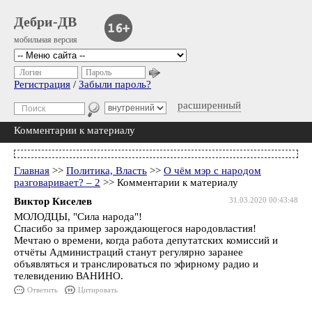
Дебри-ДВ
мобильная версия
Логин
Пароль
Регистрация
/
Забыли пароль?
расширенный
Комментарии к материалу
Главная
>>
Политика, Власть
>>
О чём мэр с народом
разговаривает? – 2
>> Комментарии к материалу
Виктор Киселев
31.03.2020 00:43:48
МОЛОДЦЫ, "Сила народа"!
Спасибо за пример зарождающегося народовластия!
Мечтаю о времени, когда работа депутатских комиссий и
отчёты Администраций станут регулярно заранее
объявляться и транслироваться по эфирному радио и
телевидению ВАНИНО.
Ответить
Цитировать