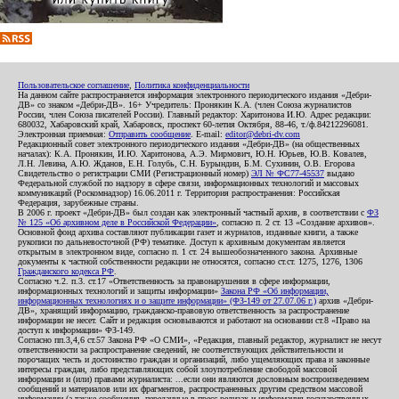
Пользовательское соглашение
,
Политика конфиденциальности
На данном сайте распространяется информация электронного периодического издания «Дебри-
ДВ» со знаком «Дебри-ДВ». 16+ Учредитель: Пронякин К.А. (член Союза журналистов
России, член Союза писателей России). Главный редактор: Харитонова И.Ю. Адрес редакции:
680032, Хабаровский край, Хабаровск, проспект 60-летия Октября, 88-46, т./ф.84212296081.
Электронная приемная:
Отправить сообщение
. E-mail:
editor@debri-dv.com
Редакционный совет электронного периодического издания «Дебри-ДВ» (на общественных
началах): К.А. Пронякин, И.Ю. Харитонова, А.Э. Мирмович, Ю.Н. Юрьев, Ю.В. Ковалев,
Л.Н. Левина, А.Ю. Жданов, Е.Н. Голубь, С.Н. Бурындин, Б.М. Сухинин, О.В. Егорова
Свидетельство о регистрации СМИ (Регистрационный номер)
ЭЛ № ФС77-45537
выдано
Федеральной службой по надзору в сфере связи, информационных технологий и массовых
коммуникаций (Роскомнадзор) 16.06.2011 г. Территория распространения: Российская
Федерация, зарубежные страны.
В 2006 г. проект «Дебри-ДВ» был создан как электронный частный архив, в соответствии с
ФЗ
№ 125 «Об архивном деле в Российской Федерации»
, согласно п. 2 ст. 13 «Создание архивов».
Основной фонд архива составляют публикации газет и журналов, изданные книги, а также
рукописи по дальневосточной (РФ) тематике. Доступ к архивным документам является
открытым в электронном виде, согласно п. 1 ст. 24 вышеобозначенного закона. Архивные
документы к частной собственности редакции не относятся, согласно ст.ст. 1275, 1276, 1306
Гражданского кодекса РФ
.
Согласно ч.2. п.3. ст.17 «Ответственность за правонарушения в сфере информации,
информационных технологий и защиты информации»
Закона РФ «Об информации,
информационных технологиях и о защите информации» (ФЗ-149 от 27.07.06 г.)
архив «Дебри-
ДВ», хранящий информацию, гражданско-правовую ответственность за распространение
информации не несет. Сайт и редакция основываются и работают на основании ст.8 «Право на
доступ к информации» ФЗ-149.
Согласно пп.3,4,6 ст.57 Закона РФ «О СМИ», «Редакция, главный редактор, журналист не несут
ответственности за распространение сведений, не соответствующих действительности и
порочащих честь и достоинство граждан и организаций, либо ущемляющих права и законные
интересы граждан, либо представляющих собой злоупотребление свободой массовой
информации и (или) правами журналиста: ...если они являются дословным воспроизведением
сообщений и материалов или их фрагментов, распространенных другим средством массовой
информации (а также сообщения, переданные в пресс-релизах и информация государственных,