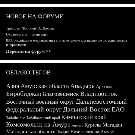
НОВОЕ НА ФОРУМЕ
Трилогия "Китобои" А. Вахова.
Охранник спит - смена идёт
80% российского медиаконтента это телевидение для пациентов психдиспансера
и наркологии.
Перейти на форум >>
ОБЛАКО ТЕГОВ
Азия
Амурская область
Анадырь
Арктика
Биробиджан
Владивосток
Благовещенск
Дальневосточный
Восточный военный округ
федеральный округ
Дальний Восток
ЕАО
Камчатский край
Забайкалье
Забайкальский край
Комсомольск-на-Амуре
Магадан
Курилы
Корякия
Магаданская область
Николаевск-на-Амуре
Находка