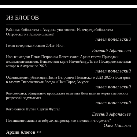
ИЗ БЛОГОВ
Районная библиотека в Амурске уничтожена. На очереди библиотека
Островского в Комсомольске?!
павел попельский
Голая вечеринка Роснано 2015г. Итог.
Евгений Афанасьев
Новые находки Павла Петровича Попельского: Архив газеты Природа и
аномальные явления, Неизвестная карта НижнеАмурЛага и Последние выставки
автора в Амурске по 2025
павел попельский
Официальные публикации Павла Петровича Попельского 2023-2025 в Болгарии,
в газетах Тихоокеанская Звезда и Наш Город Амурск
павел попельский
Комсомольск официально продолжает отмечать День памяти жертв сталинских
репрессий: задумаемся...
павел попельский
Кого боится Путин: Сергей Фургал
Евгений Афанасьев
Повышение платы в автобусах за проезд: кто виноват, и что делать?
Олег Паньков
Архив блогов >>