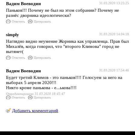
Вадим Воеводин
31.03.2020 13:25:25
Паньков!!! Почему не был на этом собрании? Почему не
разнёс дворника идеологически?
Ответить
Цитировать
simply
31.03.2020 14:04:18
Наглядно видно неумение Жорника как управленца. Прав был
Михалёв, когда говорил, что "второго Климова" город не
вытянет(
Ответить
Цитировать
Вадим Воеводин
31.03.2020 17:54:46
Будет третий Климов - это паньков!!!! Голосуем за него на
выборах 5 апреля 2020!!!
Никто кроме панькова - е...ькова!!!!
Отредактировано 31.03.2020 18:45:47
Ответить
Цитировать
Добавить комментарий