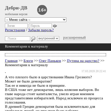
Дебри-ДВ
мобильная версия
Логин
Пароль
Регистрация
/
Забыли пароль?
расширенный
Комментарии к материалу
Главная
>>
Блоги
>>
Олег Паньков
>>
Путина на царство?
>>
Комментарии к материалу
.
17.03.2020 20:22:41
А что плохого было в царствовании Ивана Грозного?
Может не было демократии?
Так ее и никогда не было в принципе.
В США тоже нет демократии, лишь иллюзия выборов. Во
главе народа стоят капиталисты, умело играя мнением
представителями избирателей. Народ исключен из процесса
голосования.
В древней Греции демократия была исключительно для
свободных людей, но при этом было рабство.