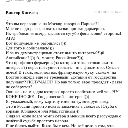
Ответить
Цитировать
Виктор Киселев
18.03.2020 12:16:29
.
,
Что вы переводиье на Москву, говоря о Париже?!
Мне не надо рассказывать сказки про жандармерию.
Их требования всегда касаются сугубо финансовой стороны!
АГА!
Вот пошумели - и разошлись!)))
Для того и собирались!)))
И за их демонстрациями стоят чьи то интересы?!))0
Английские?!))) А, может, Российские?)))
Что профсоюз фермеров (за которым тоже стояли чьи то
интересы?) перестал существовать - мне фиолетово. Смысл
исчез! В таких количествах французскую муку, скажем, на
Восток никогда ещё не трелевали! Дотации от государства
получают? ПОЛУЧАЮТ! Но как только евро просядет - разве
не соберутся?
Они же - не мы, для которых просто необходим чей то - НУ
КОНЕЧНО ЖЕ - Госдеповский - интерес!)))
Я, уважаемый, вижу картину именно ту, которую вижу.
Это в России принято искать заказчика в сюжетах Ютуба с
ворами Клишасом или Мишустиным)))
Сидя на жопе возле компьютера я меньше всего рассуждаю о
нелёгкой судьбе простого народа.
Я не боюсь выйти. Было бы с кем. Но всё дело в том, что