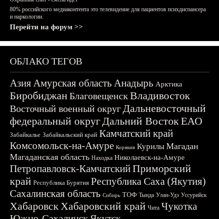
80% российского медиаконтента это телевидение для пациентов психдиспансера
и наркологии.
Перейти на форум >>
ОБЛАКО ТЕГОВ
Азия
Амурская область
Анадырь
Арктика
Биробиджан
Владивосток
Благовещенск
Дальневосточный
Восточный военный округ
федеральный округ
Дальний Восток
ЕАО
Камчатский край
Забайкалье
Забайкальский край
Комсомольск-на-Амуре
Магадан
Курилы
Корякия
Магаданская область
Николаевск-на-Амуре
Находка
Приморский
Петропавловск-Камчатский
край
Республика Саха (Якутия)
Республика Бурятия
Сахалинская область
ТОФ
Тында
Улан-Удэ
Уссурийск
Сибирь
Хабаровск
Хабаровский край
Чукотка
Чита
Южно-Сахалинск
Якутск