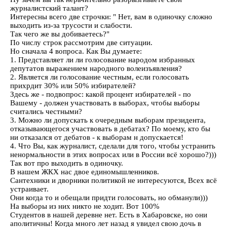
журналистский талант?
Интересны всего две строчки: " Нет, вам в одиночку сложно
выходить из-за трусости и слабости.
Так чего же вы добиваетесь?"
По числу строк рассмотрим две ситуации.
Но сначала 4 вопроса. Как Вы думаете:
1. Представляет ли ли голосование народом избранных
депутатов выражением народного волеизъявления?
2. Является ли голосование честным, если голосовать
прихрдит 30% или 50% избирателей?
Здесь же - подвопрос: какой процент избирателей - по
Вашему - должен участвовать в выборах, чтобы выборы
считались честными?
3. Можно ли допускать к очередным выборам президента,
отказывающегося участвовать в дебатах? По моему, кто бы
ни отказался от дебатов - к выборам н допускается!
4. Что Вы, как журналист, сделали для того, чтобы устранить
ненормальности в этих вопросах или в России всё хорошо?)))
Так вот про выходить в одиночку.
В нашем ЖКХ нас двое единомышленников.
Сантехники и дворники политикой не интересуются, Всех всё
устраивает.
Они когда то и обещали придти голосовать, но обманули)))
На выборы из них никто не ходит. Вот 100%
Студентов в нашей деревне нет. Есть в Хабаровске, но они
аполитичны! Когда много лет назад я увидел свою дочь в