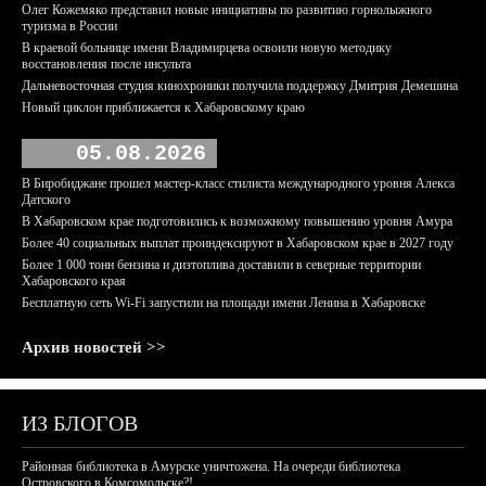
Олег Кожемяко представил новые инициативы по развитию горнолыжного
туризма в России
В краевой больнице имени Владимирцева освоили новую методику
восстановления после инсульта
Дальневосточная студия кинохроники получила поддержку Дмитрия Демешина
Новый циклон приближается к Хабаровскому краю
05.08.2026
В Биробиджане прошел мастер-класс стилиста международного уровня Алекса
Датского
В Хабаровском крае подготовились к возможному повышению уровня Амура
Более 40 социальных выплат проиндексируют в Хабаровском крае в 2027 году
Более 1 000 тонн бензина и дизтоплива доставили в северные территории
Хабаровского края
Бесплатную сеть Wi-Fi запустили на площади имени Ленина в Хабаровске
Архив новостей >>
ИЗ БЛОГОВ
Районная библиотека в Амурске уничтожена. На очереди библиотека
Островского в Комсомольске?!