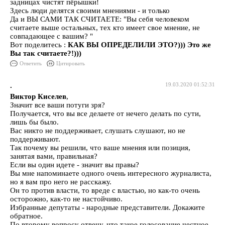
задницах чистят пёрышки!
Здесь люди делятся своими мнениями - и только
Да и ВЫ САМИ ТАК СЧИТАЕТЕ: "Вы себя человеком
считаете выше остальных, тех кто имеет свое мнение, не
совпадающее с вашим? "
Вот поделитесь :
КАК ВЫ ОПРЕДЕЛИЛИ ЭТО?))) Это же
Вы так считаете?!)))
Ответить
Цитировать
.
19.03.2020 01:52:31
Виктор Киселев
,
Значит все ваши потуги зря?
Получается, что вы все делаете от нечего делать по сути,
лишь бы было.
Вас никто не поддерживает, слушать слушают, но не
поддерживают.
Так почему вы решили, что ваше мнения или позиция,
занятая вами, правильная?
Если вы один идете - значит вы правы?
Вы мне напоминаете одного очень интересного журналиста,
но я вам про него не расскажу.
Он то против власти, то вреде с властью, но как-то очень
осторожно, как-то не настойчиво.
Избранные депутаты - народные представители. Докажите
обратное.
По второму вопросу отвечу, что такое голосование честное,