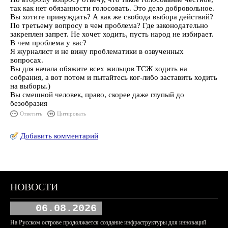
так как нет обязанности голосовать. Это дело добровольное.
Вы хотите принуждать? А как же свобода выбора действий?
По третьему вопросу в чем проблема? Где законодательно
закреплен запрет. Не хочет ходить, пусть народ не избирает.
В чем проблема у вас?
Я журналист и не вижу проблематики в озвученных
вопросах.
Вы для начала обяжите всех жильцов ТСЖ ходить на
собрания, а вот потом и пытайтесь ког-либо заставить ходить
на выборы.)
Вы смешной человек, право, скорее даже глупый до
безобразия
Ответить
Цитировать
Добавить комментарий
НОВОСТИ
06.08.2026
На Русском острове продолжается создание инфраструктуры для инноваций