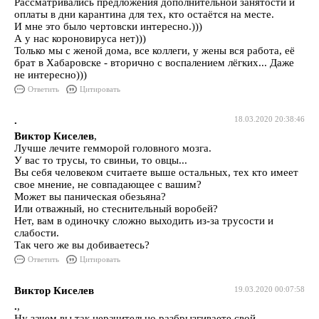
Рассматривались предложения дополнительной занятости и
оплаты в дни карантина для тех, кто остаётся на месте.
И мне это было чертовски интересно.)))
А у нас короновируса нет)))
Только мы с женой дома, все коллеги, у жены вся работа, её
брат в Хабаровске - вторично с воспалением лёгких... Даже
не интересно)))
Ответить
Цитировать
.
18.03.2020 20:38:46
Виктор Киселев
,
Лучше лечите гемморой головного мозга.
У вас то трусы, то свиньи, то овцы...
Вы себя человеком считаете выше остальных, тех кто имеет
свое мнение, не совпадающее с вашим?
Может вы паническая обезьяна?
Или отважный, но стеснительный воробей?
Нет, вам в одиночку сложно выходить из-за трусости и
слабости.
Так чего же вы добиваетесь?
Ответить
Цитировать
Виктор Киселев
19.03.2020 00:07:58
.
,
Ну зачем вы так нерачительно разбрызгиваете свой