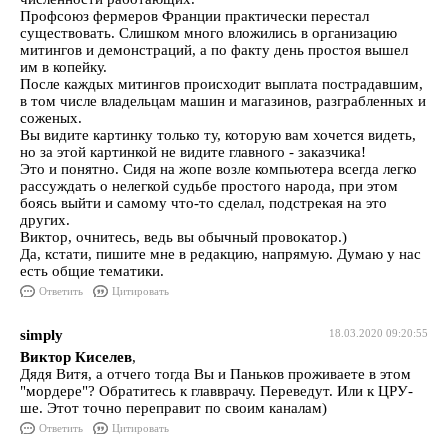
Профсоюз фермеров Франции практически перестал
существовать. Слишком много вложились в организацию
митингов и демонстраций, а по факту день простоя вышел
им в копейку.
После каждых митингов происходит выплата пострадавшим,
в том числе владельцам машин и магазинов, разграбленных и
соженых.
Вы видите картинку только ту, которую вам хочется видеть,
но за этой картинкой не видите главного - заказчика!
Это и понятно. Сидя на жопе возле компьютера всегда легко
рассуждать о нелегкой судьбе простого народа, при этом
боясь выйти и самому что-то сделал, подстрекая на это
других.
Виктор, очнитесь, ведь вы обычный провокатор.)
Да, кстати, пишите мне в редакцию, напрямую. Думаю у нас
есть общие тематики.
Ответить
Цитировать
simply
18.03.2020 09:20:55
Виктор Киселев
,
Дядя Витя, а отчего тогда Вы и Паньков проживаете в этом
"мордере"? Обратитесь к главврачу. Переведут. Или к ЦРУ-
ше. Этот точно переправит по своим каналам)
Ответить
Цитировать