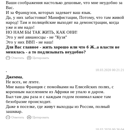
Ваши соображения настолько дешовые, что мне неудобно за
Вас.
И за Французов, которых задевает ваш язык.
Да, у них забастовки! Манифистации, Потому, что там живой
народ! Там и полицейские выходят на демонстрации, когда
уже и им надо!
НО НАМ БЫ ТАК ЖИТЬ, КАК ОНИ!
Это у неё авианосцы - не "Кузя"
Это у них ВВП - не наш!
Для Вас главное - жить хорошо или что б Ж..а власти не
менялась - а то подлизывать неудобно?
Ответить
Цитировать
.
18.03.2020 00:21:21
Джемма
,
Не всех, не лгите.
Мне ваша Франция с помойками на Елисейских полях, с
коренным населением из Африки не упало и даром.
Был там два раза и с каждым годом понимал какое там
безобразие происходит.
Даже в поселке, где живут выходцы из России, полный
зашквар.
Ответить
Цитировать
18.03.2020 00:36:04