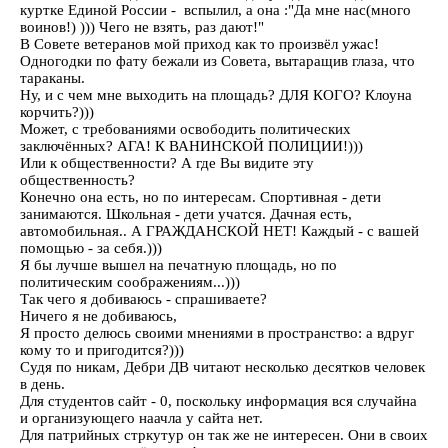
куртке Единой России - вспылил, а она :"Да мне нас(много
воинов!) ))) Чего не взять, раз дают!"
В Совете ветеранов мой приход как то произвёл ужас!
Одногодки по фату бежали из Совета, вытаращив глаза, что
тараканы.
Ну, и с чем мне выходить на площадь? ДЛЯ КОГО? Клоуна
корчить?)))
Может, с требованиями освободить политических
заключённых? АГА! К ВАНИНСКОЙ ПОЛИЦИИ!)))
Или к общественности? А где Вы видите эту
общественность?
Конечно она есть, но по интересам. Спортивная - дети
занимаются. Школьная - дети учатся. Дачная есть,
автомобильная.. А ГРАЖДАНСКОЙ НЕТ! Каждый - с вашей
помощью - за себя.)))
Я бы лучше вышел на печатную площадь, но по
политическим соображениям...)))
Так чего я добиваюсь - спрашиваете?
Ничего я не добиваюсь,
Я просто делюсь своими мнениями в пространство: а вдруг
кому то и пригодится?)))
Судя по никам, Дебри ДВ читают несколько десятков человек
в день.
Для студентов сайт - 0, поскольку информация вся случайна
и организующего наачла у сайта нет.
Для патрийных стркутур он так же не интересен. Они в своих