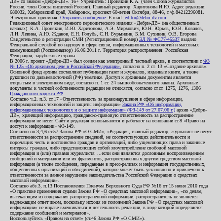
ДВ» со знаком «Дебри-ДВ». 16+ Учредитель: Пронякин К.А. (член Союза журналистов
России, член Союза писателей России). Главный редактор: Харитонова И.Ю. Адрес редакции:
680032, Хабаровский край, Хабаровск, проспект 60-летия Октября, 88-46, т./ф.84212296081.
Электронная приемная:
Отправить сообщение
. E-mail:
editor@debri-dv.com
Редакционный совет электронного периодического издания «Дебри-ДВ» (на общественных
началах): К.А. Пронякин, И.Ю. Харитонова, А.Э. Мирмович, Ю.Н. Юрьев, Ю.В. Ковалев,
Л.Н. Левина, А.Ю. Жданов, Е.Н. Голубь, С.Н. Бурындин, Б.М. Сухинин, О.В. Егорова
Свидетельство о регистрации СМИ (Регистрационный номер)
ЭЛ № ФС77-45537
выдано
Федеральной службой по надзору в сфере связи, информационных технологий и массовых
коммуникаций (Роскомнадзор) 16.06.2011 г. Территория распространения: Российская
Федерация, зарубежные страны.
В 2006 г. проект «Дебри-ДВ» был создан как электронный частный архив, в соответствии с
ФЗ
№ 125 «Об архивном деле в Российской Федерации»
, согласно п. 2 ст. 13 «Создание архивов».
Основной фонд архива составляют публикации газет и журналов, изданные книги, а также
рукописи по дальневосточной (РФ) тематике. Доступ к архивным документам является
открытым в электронном виде, согласно п. 1 ст. 24 вышеобозначенного закона. Архивные
документы к частной собственности редакции не относятся, согласно ст.ст. 1275, 1276, 1306
Гражданского кодекса РФ
.
Согласно ч.2. п.3. ст.17 «Ответственность за правонарушения в сфере информации,
информационных технологий и защиты информации»
Закона РФ «Об информации,
информационных технологиях и о защите информации» (ФЗ-149 от 27.07.06 г.)
архив «Дебри-
ДВ», хранящий информацию, гражданско-правовую ответственность за распространение
информации не несет. Сайт и редакция основываются и работают на основании ст.8 «Право на
доступ к информации» ФЗ-149.
Согласно пп.3,4,6 ст.57 Закона РФ «О СМИ», «Редакция, главный редактор, журналист не несут
ответственности за распространение сведений, не соответствующих действительности и
порочащих честь и достоинство граждан и организаций, либо ущемляющих права и законные
интересы граждан, либо представляющих собой злоупотребление свободой массовой
информации и (или) правами журналиста: ...если они являются дословным воспроизведением
сообщений и материалов или их фрагментов, распространенных другим средством массовой
информации (а также сообщения, переданные в пресс-релизах и информация государственных,
общественных организаций и объединений), которое может быть установлено и привлечено к
ответственности за данное нарушение законодательства Российской Федерации о средствах
массовой информации».
Согласно абз.3, п.13 Постановления Пленума Верховного Суда РФ №16 от 15 июня 2010 года
«О практике применения судами Закона РФ «О средствах массовой информации», «по делам,
вытекающим из содержания распространенной информации, распространитель не является
надлежащим ответчиком, поскольку исходя из положений Закона РФ «О средствах массовой
информации» не вправе вмешиваться в деятельность редакции, в ходе которой определяется
содержание сообщений и материалов».
Воспользуйтесь «Правом на ответ» (ст.46 Закона РФ «О СМИ»).