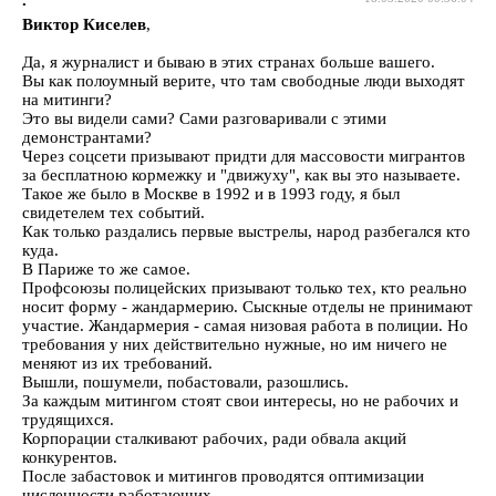
.
Виктор Киселев
,
Да, я журналист и бываю в этих странах больше вашего.
Вы как полоумный верите, что там свободные люди выходят
на митинги?
Это вы видели сами? Сами разговаривали с этими
демонстрантами?
Через соцсети призывают придти для массовости мигрантов
за бесплатною кормежку и "движуху", как вы это называете.
Такое же было в Москве в 1992 и в 1993 году, я был
свидетелем тех событий.
Как только раздались первые выстрелы, народ разбегался кто
куда.
В Париже то же самое.
Профсоюзы полицейских призывают только тех, кто реально
носит форму - жандармерию. Сыскные отделы не принимают
участие. Жандармерия - самая низовая работа в полиции. Но
требования у них действительно нужные, но им ничего не
меняют из их требований.
Вышли, пошумели, побастовали, разошлись.
За каждым митингом стоят свои интересы, но не рабочих и
трудящихся.
Корпорации сталкивают рабочих, ради обвала акций
конкурентов.
После забастовок и митингов проводятся оптимизации
численности работающих.