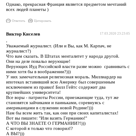
Однако, прекрасная Франция является предметом мечтаний
всех людей планеты )
Ответить
Цитировать
Виктор Киселев
17.03.2020 23:23:05
.
Уважаемый журналист. (Или и Вы, как М. Карпач, не
журналист?)
Что вам сказать. В Штатах менталитет у народа другой.
Они на деле повальо верующие!
Верующих Иуд Российской власти разве можно сравнивать с
ними хотя бы в воображении?)))
У них замечательная религиозная мораль. Миллиардер на
ипотеках вставивший всю Америку был совершенным
исключением из правил! Билл Гейтс содержит два
крупнейших университета!
Все воры - патриоты России, приезжающие туда, тут же
становятся зайчиками и паиньками, соревнуясь с
американцами в служении новой Родине!)))
Нам бы всем жить так, как они при своих капиталистах!
Вот вы пишите: "Или вазять Германию!"
А ЧТО ВЫ ЗНАЕТЕ О ГЕРМАНИИ?!)))
С которой я только что говорил!?
А ВЫ?)))