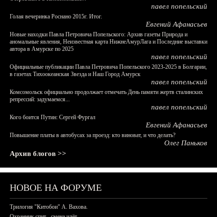
павел попельский
Голая вечеринка Роснано 2015г. Итог.
Евгений Афанасьев
Новые находки Павла Петровича Попельского: Архив газеты Природа и
аномальные явления, Неизвестная карта НижнеАмурЛага и Последние выставки
автора в Амурске по 2025
павел попельский
Официальные публикации Павла Петровича Попельского 2023-2025 в Болгарии,
в газетах Тихоокеанская Звезда и Наш Город Амурск
павел попельский
Комсомольск официально продолжает отмечать День памяти жертв сталинских
репрессий: задумаемся...
павел попельский
Кого боится Путин: Сергей Фургал
Евгений Афанасьев
Повышение платы в автобусах за проезд: кто виноват, и что делать?
Олег Паньков
Архив блогов >>
НОВОЕ НА ФОРУМЕ
Трилогия "Китобои" А. Вахова.
Охранник спит - смена идёт