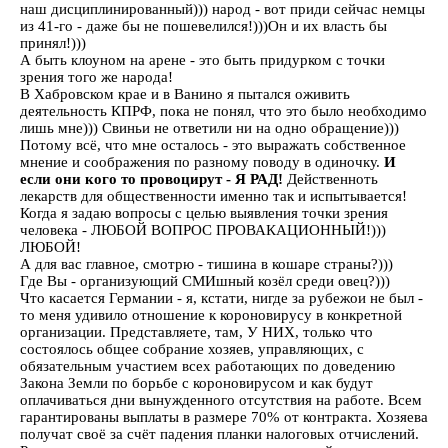
наш дисциплинированный))) народ - вот приди сейчас немцы
из 41-го - даже бы не пошевелился!)))Он и их власть бы
принял!)))
А быть клоуном на арене - это быть придурком с точки
зрения того же народа!
В Хабровском крае и в Ванино я пытался оживить
деятельность КПРФ, пока не понял, что это было необходимо
лишь мне))) Свиньи не ответили ни на одно обращение)))
Потому всё, что мне осталось - это выражать собственное
мнение и соображения по разному поводу в одиночку.
И
если они кого то провоцирут - Я РАД!
Действенноть
лекарств для общественности именно так и испытывается!
Когда я задаю вопросы с целью выявления точки зрения
человека - ЛЮБОЙ ВОПРОС ПРОВАКАЦИОННЫЙ!)))
ЛЮБОЙ!
А для вас главное, смотрю - тишина в кошаре страны?)))
Где Вы - организующий СМИшный козёл среди овец?)))
Что касается Германии - я, кстати, нигде за рубежои не был -
то меня удивило отношение к короновирусу в конкретной
организации. Представляете, там, У НИХ, только что
состоялось общее собрание хозяев, управляющих, с
обязательным участием всех работающих по доведению
Закона Земли по борьбе с короновирусом и как будут
оплачиваться дни вынужденного отсутствия на работе. Всем
гарантированы выплаты в размере 70% от контракта. Хозяева
получат своё за счёт падения планки налоговых отчислений.