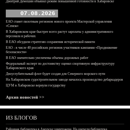
Дмитрий Демешин объявил режим повышенной готовности в Хабаровске
07.08.2026
ЕАО станет пилотным регионом нового проекта Мастерской управления
«Сенеж»
В Хабаровском крае быстрее всего растут зарплаты у административного
персонала и рабочих
В ЕАО обсудили стратегию сохранения исторической памяти
ЕАО - в числе 40 российских регионов-участников кампании «Продвижение
безопасности»
В ЕАО значительно увеличены объемы дорожных работ
Федеральный эксперт по достоинству оценил спортивную инфраструктуру
Хабаровского края
Дноуглубительный флот будет создан для Северного морского пути
На Хабаровском судостроительном заводе началось производство дебаркадеров
ЦУМ в Хабаровске вернули государству
Архив новостей >>
ИЗ БЛОГОВ
Районная библиотека в Амурске уничтожена. На очереди библиотека