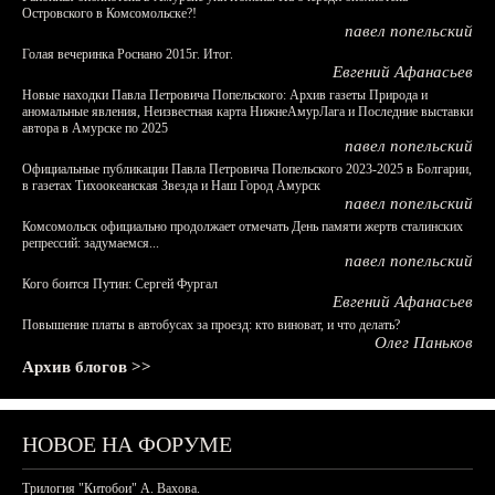
Островского в Комсомольске?!
павел попельский
Голая вечеринка Роснано 2015г. Итог.
Евгений Афанасьев
Новые находки Павла Петровича Попельского: Архив газеты Природа и
аномальные явления, Неизвестная карта НижнеАмурЛага и Последние выставки
автора в Амурске по 2025
павел попельский
Официальные публикации Павла Петровича Попельского 2023-2025 в Болгарии,
в газетах Тихоокеанская Звезда и Наш Город Амурск
павел попельский
Комсомольск официально продолжает отмечать День памяти жертв сталинских
репрессий: задумаемся...
павел попельский
Кого боится Путин: Сергей Фургал
Евгений Афанасьев
Повышение платы в автобусах за проезд: кто виноват, и что делать?
Олег Паньков
Архив блогов >>
НОВОЕ НА ФОРУМЕ
Трилогия "Китобои" А. Вахова.