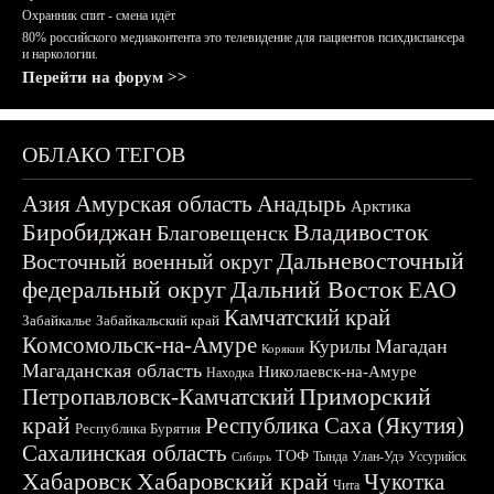
Охранник спит - смена идёт
80% российского медиаконтента это телевидение для пациентов психдиспансера
и наркологии.
Перейти на форум >>
ОБЛАКО ТЕГОВ
Азия
Амурская область
Анадырь
Арктика
Биробиджан
Владивосток
Благовещенск
Дальневосточный
Восточный военный округ
федеральный округ
Дальний Восток
ЕАО
Камчатский край
Забайкалье
Забайкальский край
Комсомольск-на-Амуре
Магадан
Курилы
Корякия
Магаданская область
Николаевск-на-Амуре
Находка
Приморский
Петропавловск-Камчатский
край
Республика Саха (Якутия)
Республика Бурятия
Сахалинская область
ТОФ
Тында
Улан-Удэ
Уссурийск
Сибирь
Хабаровск
Хабаровский край
Чукотка
Чита