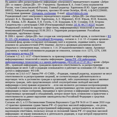
На данном сайте распространяется информация электронного периодического издания «Дебри-
ДВ» со знаком «Дебри-ДВ». 16+ Учредитель: Пронякин К.А. (член Союза журналистов
России, член Союза писателей России). Главный редактор: Харитонова И.Ю. Адрес редакции:
680032, Хабаровский край, Хабаровск, проспект 60-летия Октября, 88-46, т./ф.84212296081.
Электронная приемная:
Отправить сообщение
. E-mail:
editor@debri-dv.com
Редакционный совет электронного периодического издания «Дебри-ДВ» (на общественных
началах): К.А. Пронякин, И.Ю. Харитонова, А.Э. Мирмович, Ю.Н. Юрьев, Ю.В. Ковалев,
Л.Н. Левина, А.Ю. Жданов, Е.Н. Голубь, С.Н. Бурындин, Б.М. Сухинин, О.В. Егорова
Свидетельство о регистрации СМИ (Регистрационный номер)
ЭЛ № ФС77-45537
выдано
Федеральной службой по надзору в сфере связи, информационных технологий и массовых
коммуникаций (Роскомнадзор) 16.06.2011 г. Территория распространения: Российская
Федерация, зарубежные страны.
В 2006 г. проект «Дебри-ДВ» был создан как электронный частный архив, в соответствии с
ФЗ
№ 125 «Об архивном деле в Российской Федерации»
, согласно п. 2 ст. 13 «Создание архивов».
Основной фонд архива составляют публикации газет и журналов, изданные книги, а также
рукописи по дальневосточной (РФ) тематике. Доступ к архивным документам является
открытым в электронном виде, согласно п. 1 ст. 24 вышеобозначенного закона. Архивные
документы к частной собственности редакции не относятся, согласно ст.ст. 1275, 1276, 1306
Гражданского кодекса РФ
.
Согласно ч.2. п.3. ст.17 «Ответственность за правонарушения в сфере информации,
информационных технологий и защиты информации»
Закона РФ «Об информации,
информационных технологиях и о защите информации» (ФЗ-149 от 27.07.06 г.)
архив «Дебри-
ДВ», хранящий информацию, гражданско-правовую ответственность за распространение
информации не несет. Сайт и редакция основываются и работают на основании ст.8 «Право на
доступ к информации» ФЗ-149.
Согласно пп.3,4,6 ст.57 Закона РФ «О СМИ», «Редакция, главный редактор, журналист не несут
ответственности за распространение сведений, не соответствующих действительности и
порочащих честь и достоинство граждан и организаций, либо ущемляющих права и законные
интересы граждан, либо представляющих собой злоупотребление свободой массовой
информации и (или) правами журналиста: ...если они являются дословным воспроизведением
сообщений и материалов или их фрагментов, распространенных другим средством массовой
информации (а также сообщения, переданные в пресс-релизах и информация государственных,
общественных организаций и объединений), которое может быть установлено и привлечено к
ответственности за данное нарушение законодательства Российской Федерации о средствах
массовой информации».
Согласно абз.3, п.13 Постановления Пленума Верховного Суда РФ №16 от 15 июня 2010 года
«О практике применения судами Закона РФ «О средствах массовой информации», «по делам,
вытекающим из содержания распространенной информации, распространитель не является
надлежащим ответчиком, поскольку исходя из положений Закона РФ «О средствах массовой
информации» не вправе вмешиваться в деятельность редакции, в ходе которой определяется
содержание сообщений и материалов».