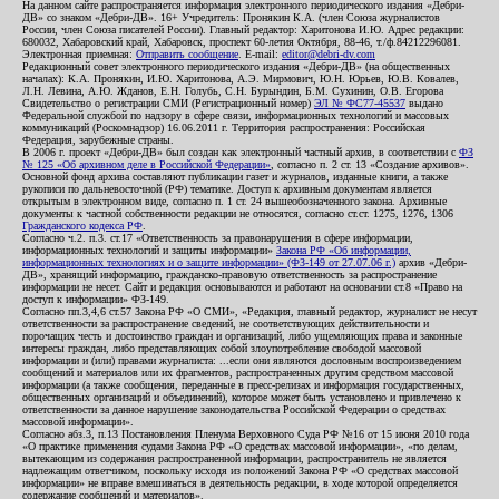
На данном сайте распространяется информация электронного периодического издания «Дебри-
ДВ» со знаком «Дебри-ДВ». 16+ Учредитель: Пронякин К.А. (член Союза журналистов
России, член Союза писателей России). Главный редактор: Харитонова И.Ю. Адрес редакции:
680032, Хабаровский край, Хабаровск, проспект 60-летия Октября, 88-46, т./ф.84212296081.
Электронная приемная:
Отправить сообщение
. E-mail:
editor@debri-dv.com
Редакционный совет электронного периодического издания «Дебри-ДВ» (на общественных
началах): К.А. Пронякин, И.Ю. Харитонова, А.Э. Мирмович, Ю.Н. Юрьев, Ю.В. Ковалев,
Л.Н. Левина, А.Ю. Жданов, Е.Н. Голубь, С.Н. Бурындин, Б.М. Сухинин, О.В. Егорова
Свидетельство о регистрации СМИ (Регистрационный номер)
ЭЛ № ФС77-45537
выдано
Федеральной службой по надзору в сфере связи, информационных технологий и массовых
коммуникаций (Роскомнадзор) 16.06.2011 г. Территория распространения: Российская
Федерация, зарубежные страны.
В 2006 г. проект «Дебри-ДВ» был создан как электронный частный архив, в соответствии с
ФЗ
№ 125 «Об архивном деле в Российской Федерации»
, согласно п. 2 ст. 13 «Создание архивов».
Основной фонд архива составляют публикации газет и журналов, изданные книги, а также
рукописи по дальневосточной (РФ) тематике. Доступ к архивным документам является
открытым в электронном виде, согласно п. 1 ст. 24 вышеобозначенного закона. Архивные
документы к частной собственности редакции не относятся, согласно ст.ст. 1275, 1276, 1306
Гражданского кодекса РФ
.
Согласно ч.2. п.3. ст.17 «Ответственность за правонарушения в сфере информации,
информационных технологий и защиты информации»
Закона РФ «Об информации,
информационных технологиях и о защите информации» (ФЗ-149 от 27.07.06 г.)
архив «Дебри-
ДВ», хранящий информацию, гражданско-правовую ответственность за распространение
информации не несет. Сайт и редакция основываются и работают на основании ст.8 «Право на
доступ к информации» ФЗ-149.
Согласно пп.3,4,6 ст.57 Закона РФ «О СМИ», «Редакция, главный редактор, журналист не несут
ответственности за распространение сведений, не соответствующих действительности и
порочащих честь и достоинство граждан и организаций, либо ущемляющих права и законные
интересы граждан, либо представляющих собой злоупотребление свободой массовой
информации и (или) правами журналиста: ...если они являются дословным воспроизведением
сообщений и материалов или их фрагментов, распространенных другим средством массовой
информации (а также сообщения, переданные в пресс-релизах и информация государственных,
общественных организаций и объединений), которое может быть установлено и привлечено к
ответственности за данное нарушение законодательства Российской Федерации о средствах
массовой информации».
Согласно абз.3, п.13 Постановления Пленума Верховного Суда РФ №16 от 15 июня 2010 года
«О практике применения судами Закона РФ «О средствах массовой информации», «по делам,
вытекающим из содержания распространенной информации, распространитель не является
надлежащим ответчиком, поскольку исходя из положений Закона РФ «О средствах массовой
информации» не вправе вмешиваться в деятельность редакции, в ходе которой определяется
содержание сообщений и материалов».