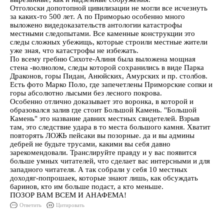
Отголоски допотопной цивилизации не могли все исчезнуть
за каких-то 500 лет. А по Приморью особенно много
выложено видедоказательств антологии катастрофы
местными следопытами. Все каменные конструкции это
следы сложных убежищь, которые строили местные жители
уже зная, что катастрофы не избежать.
По всему гребню Сихоте-Алиня была выложена мощная
стена -волнолом, следы которой сохранились в виде Парка
Драконов, горы Пидан, Анюйских, Амурских и пр. столбов.
Есть фото Марко Поло, где запечетлены Приморские сопки и
горы абсолютно лысыми без лесного покрова.
Особенно отлично доказывает это воронка, в которой и
образовался залив где стоит Большой Камень. "Большой
Камень" это название давних местных свидетелей. Взрыв
там, это следствие удара в то места большого камня. Хватит
повторять ЛОЖЬ пейсаки вы позорные. да и вы админы
дебрей не будьте трусами, какими вы себя давно
зарекомендовали. Транслируйте правду и у вас появится
больше умных читателей, что сделает вас интерсными и для
западного читателя. А так собрали у себя 10 местных
доходяг-попрошаек, которые знают лишь, как обсуждать
баринов, кто им больше подаст, а кто меньше.
ПОЗОР ВАМ ВСЕМ И АНАФЕМА!
Ответить
Цитировать