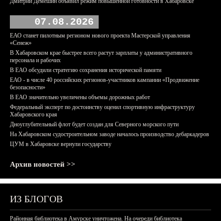
Дмитрий Демешин объявил режим повышенной готовности в Хабаровске
07.08.2026
ЕАО станет пилотным регионом нового проекта Мастерской управления
«Сенеж»
В Хабаровском крае быстрее всего растут зарплаты у административного
персонала и рабочих
В ЕАО обсудили стратегию сохранения исторической памяти
ЕАО - в числе 40 российских регионов-участников кампании «Продвижение
безопасности»
В ЕАО значительно увеличены объемы дорожных работ
Федеральный эксперт по достоинству оценил спортивную инфраструктуру
Хабаровского края
Дноуглубительный флот будет создан для Северного морского пути
На Хабаровском судостроительном заводе началось производство дебаркадеров
ЦУМ в Хабаровске вернули государству
Архив новостей >>
ИЗ БЛОГОВ
Районная библиотека в Амурске уничтожена. На очереди библиотека