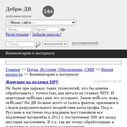
Дебри-ДВ
мобильная версия
Логин
Пароль
Регистрация
/
Забыли пароль?
расширенный
Комментарии к материалу
Главная
>>
Наука, История, Образование, СМИ
>>
Время
крепости
>> Комментарии к материалу
Живущие на подачки ЦРУ
13.09.2019 11:02:29
Не было при царьках таких технологий, что бы камень
обрабатывать с точностью, как металл на станках ЧПУ. И
некоторые пеЙсаки сами это осознают. Зачем пеЙсать ложь,
пеЙсаки? На ДВ больше всего осталось фактов, признаков и
следов разрушительного воздействия катастрофы. Под о.
Русским и частично под владиком восстановили все
подземные катакомбы к 2012 г. построенные 500 лет назад
местным населением. В т.ч. так же точно обработанные и
вырезанные, как и надземные сооружения.