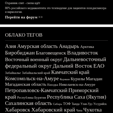
Охранник спит - смена идёт
80% российского медиаконтента это телевидение для пациентов психдиспансера
и наркологии.
Перейти на форум >>
ОБЛАКО ТЕГОВ
Азия
Амурская область
Анадырь
Арктика
Биробиджан
Владивосток
Благовещенск
Дальневосточный
Восточный военный округ
федеральный округ
Дальний Восток
ЕАО
Камчатский край
Забайкалье
Забайкальский край
Комсомольск-на-Амуре
Магадан
Курилы
Корякия
Магаданская область
Николаевск-на-Амуре
Находка
Приморский
Петропавловск-Камчатский
край
Республика Саха (Якутия)
Республика Бурятия
Сахалинская область
ТОФ
Тында
Улан-Удэ
Уссурийск
Сибирь
Хабаровск
Хабаровский край
Чукотка
Чита