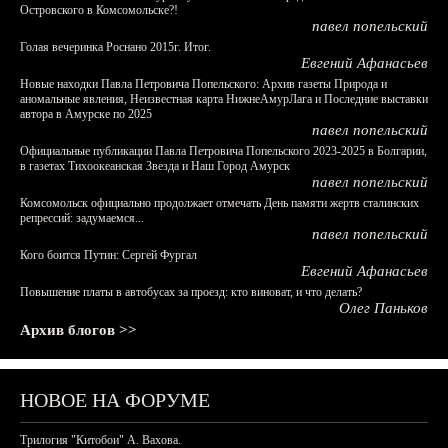
Островского в Комсомольске?!
павел попельский
Голая вечеринка Роснано 2015г. Итог.
Евгений Афанасьев
Новые находки Павла Петровича Попельского: Архив газеты Природа и
аномальные явления, Неизвестная карта НижнеАмурЛага и Последние выставки
автора в Амурске по 2025
павел попельский
Официальные публикации Павла Петровича Попельского 2023-2025 в Болгарии,
в газетах Тихоокеанская Звезда и Наш Город Амурск
павел попельский
Комсомольск официально продолжает отмечать День памяти жертв сталинских
репрессий: задумаемся...
павел попельский
Кого боится Путин: Сергей Фургал
Евгений Афанасьев
Повышение платы в автобусах за проезд: кто виноват, и что делать?
Олег Паньков
Архив блогов >>
НОВОЕ НА ФОРУМЕ
Трилогия "Китобои" А. Вахова.