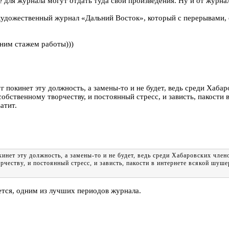
 для журнала могут отдать туда свои произведения. Ну и от журн
-художественный журнал «Дальний Восток», который с перерывами, 
тним стажем работы)))
покинет эту должность, а замены-то и не будет, ведь среди Хабаро
б собственному творчеству, и постоянный стресс, и зависть, пакост
атит.
нет эту должность, а замены-то и не будет, ведь среди Хабаровских члено
орчеству, и постоянный стресс, и зависть, пакости в интернете всякой шуш
ается, одним из лучших периодов журнала.