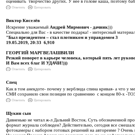
оценивать творчество других. У нее в голове каша, поэтому ба
Ответить
Цитировать
Виктор Киселёв
Искренне уважаемый
Андрей Мирмович - дачник
)))
Специально для Вас - в качестве подарка! - интересный материа
"Был президентом – стал плотником и управдомом 3
19.05.2019, 20:33 6,910
ГЕОРГИЙ МАРГВЕЛАШВИЛИ
Резкий поворот в карьере человека, который пять лет руков
И Вам всех благ И УДАЧИ!)))
Ответить
Цитировать
Спец
Как в том анекдоте- почему у верблюда спина кривая- а что у м
СМИ сохранило свои позиции по сравнению с концом 80-х -ТОЗ,
Ответить
Цитировать
Щукин сын
Давненько не читал ж-л Дальний Восток. Суть обозначенной проб
формат журнала соблюден? Действительно, сегодня все смешало
фотокамеры с набором готовых решений на автореиме ? Очень 