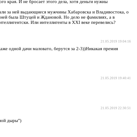
о края. И не бросает этого дела, хотя деньги нужны
али за ней выдающиеся мужчины Хабаровска и Владивостока, о
 ней была Штуцей и Ждановой. Но дело не фамилиях, а в
интеллигентски. Или интеллигенты в XXI веке перевелись?
21.05.2019 19:04:16
аже одной дачи маловато, берутся за 2-3))Никакая премия
21.05.2019 19:40:41
21.05.2019 22:30:51
ной дыры")