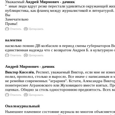
Уважаемый
Андрей Мирмович - дачник
" иные люди вдруг резко перестали удивляться окружающей жизни
публицистика, как фланец между журналистикой и литературой. 
Вы
Замечательно
Правы!
Ответить
Цитировать
валентин
насколько помню ДВ колбасило в период смены губернаторов Ви
единственная надежда что с возвратом Андрея Б. в культурную
Ответить
Цитировать
Андрей Мирмович - дачник
Виктор Киселёв
, Респект, уважаемый Виктор, если мне не изме
полил, прополол, столько и выросло. Все иначе с написанным и
не ремейки современных "аграриев". Кстати, Александра Викто
поинтереснее Аграновского или Жуховицкого вместе взятых. Про
оценках. Обидно за столь одностороннюю предвзятость. Всех ва
Ответить
Цитировать
Околожурнальный
Нынешнее плачевное состояние журнала во многом объясняется