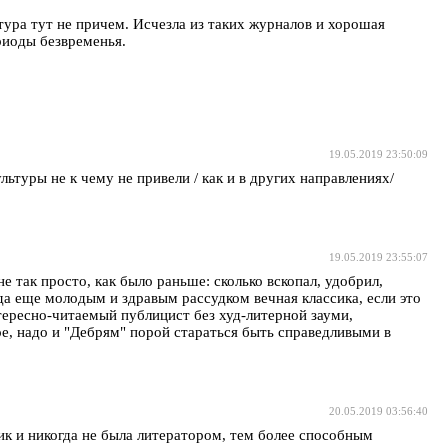
тура тут не причем. Исчезла из таких журналов и хорошая
риоды безвременья.
19.05.2019 23:50:09
туры не к чему не привели / как и в других направлениях/
19.05.2019 23:55:07
е так просто, как было раньше: сколько вскопал, удобрил,
да еще молодым и здравым рассудком вечная классика, если это
тересно-читаемый публицист без худ-литерной зауми,
ое, надо и "Дебрям" порой стараться быть справедливыми в
20.05.2019 03:56:40
к и никогда не была литератором, тем более способным