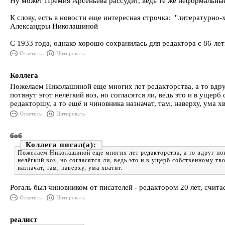
Ну может Премия Арсеньева рассудит, ведь те же неформальные
К слову, есть в новости еще интересная строчка: "литературно
Александры Николашиной
С 1933 года, однако хорошо сохранилась для редактора с 86-ле
Ответить
Цитировать
Коллега
Пожелаем Николашиной еще многих лет редакторства, а то вдруг 
потянут этот нелёгкий воз, но согласятся ли, ведь это и в ущер
редакторшу, а то ещё и чиновника назначат, там, наверху, ума хв
Ответить
Цитировать
боб
Коллега
Пожелаем Николашиной еще многих лет редакторства, а то вдруг поки
нелёгкий воз, но согласятся ли, ведь это и в ущерб собственному тв
назначат, там, наверху, ума хватит.
Рогаль был чиновником от писателей - редактором 20 лет, счит
Ответить
Цитировать
реалист