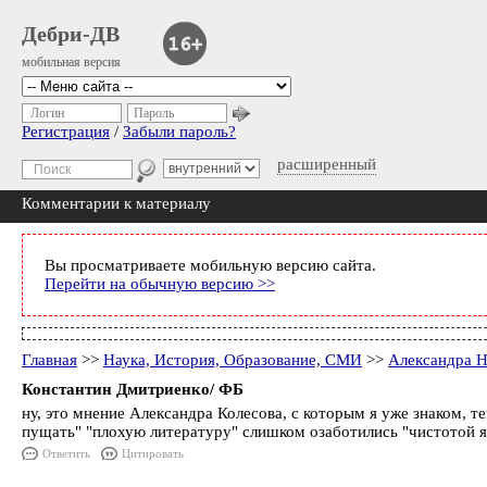
Дебри-ДВ
мобильная версия
Логин
Пароль
Регистрация
/
Забыли пароль?
расширенный
Комментарии к материалу
Вы просматриваете мобильную версию сайта.
Перейти на обычную версию >>
Главная
>>
Наука, История, Образование, СМИ
>>
Александра Н
Константин Дмитриенко/ ФБ
ну, это мнение Александра Колесова, с которым я уже знаком, т
пущать" "плохую литературу" слишком озаботились "чистотой 
Ответить
Цитировать