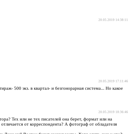
20.05.2019 14:38:11
20.05.2019 17:11:46
раж- 500 экз. в квартал- и безгонорарная система... Но какое
20.05.2019 18:36:46
ора? Тех или не тех писателей она берет, формат или на
 отличается от корреспондента? А фотограф от обладателя