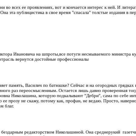
 во всех ее проявлениях, вот и кончается интерес к ней. И литера
Она эта публицистика в свое время "спасала" толстые издания в пе
ктора Ивановича на шпроты,все потуги несмываемого министра куль
 отрасль вернутся достойные профессионалы
няет память, Василич по батюшке? Сейчас и на огородных грядках н
 много раз переосмысленным. Остается лишь давно проверенная тог
ровна Николашина, которую подкалывают "Дебри", сама по себе ин
 ее прозу не скажу, потому как, профан, не ведаю. Просто, наверн
м благ.
 бездарным редакторством Николашиной. Она среднерукий газетчи