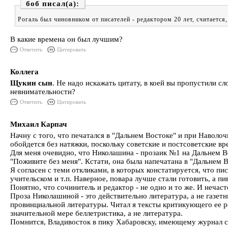
боб
Рогаль был чиновником от писателей - редактором 20 лет, считается
В какие времена он был лучшим?
Ответить
Цитировать
Коллега
Щукин сын
. Не надо искажать цитату, в коей вы пропустили сл
невнимательности?
Ответить
Цитировать
Михаил Карпач
Начну с того, что печатался в "Дальнем Востоке" и при Наволоч
обойдется без натяжки, поскольку советские и постсоветские вр
Для меня очевидно, что Николашина - прозаик №1 на Дальнем В
"Поживите без меня". Кстати, она была напечатана в "Дальнем 
Я согласен с теми откликами, в которых констатируется, что п
учительском и т.п. Наверное, повара лучше стали готовить, а п
Понятно, что сочинитель и редактор - не одно и то же. И нечас
Проза Николашиной - это действительно литература, а не газетн
провинциальной литературы. Читал я тексты критикующего ее ре
значительной мере беллетристика, а не литература.
Помнится, Владивосток в пику Хабаровску, имеющему журнал со