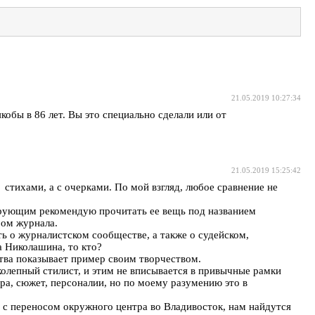
21.05.2019 10:27:34
кобы в 86 лет. Вы это специально сделали или от
21.05.2019 15:25:42
 стихами, а с очерками. По мой взгляд, любое сравнение не
верующим рекомендую прочитать ее вещь под названием
ром журнала.
ть о журналистском сообществе, а также о судейском,
а Николашина, то кто?
ства показывает пример своим творчеством.
иколепный стилист, и этим не вписывается в привычные рамки
ра, сюжет, персоналии, но по моему разумению это в
 с переносом окружного центра во Владивосток, нам найдутся