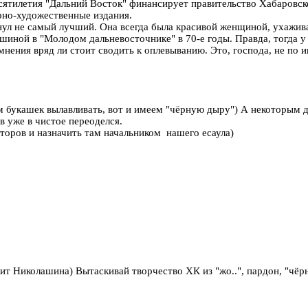
сятилетия "Дальний Восток" финансирует правительство Хабаровског
рно-художественные издания.
ул не самый лучший. Она всегда была красивой женщиной, ухажив
шиной в "Молодом дальневосточнике" в 70-е годы. Правда, тогда у
 мнения вряд ли стоит сводить к оплевыванию. Это, господа, не по 
ам букашек вылавливать, вот и имеем "чёрную дыру") А некоторым д
в уже в чистое переоделся.
торов и назначить там начальником нашего есаула)
рит Николашина) Вытаскивай творчество ХК из "жо..", пардон, "чёр