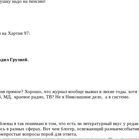
бушку надо на пенсию!
л на Хартия 97:
одил Грузией.
еня прямое? Хорошо, что журнал вообще выжил в лихие годы. хотя ти
 МД, краевое радио, ТВ? Не в Николашине дело, а в системе.
лемы я так понимаю в том, что есть ли литературный вкус у редакт
сь в разных сферах. Вот чем блогер, освежающий разныемсобытия
непростые вопросы порой для ответа.