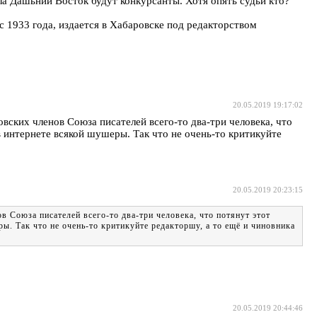
ала Дашьний Восток будут конкурсанты. Хотя опять судьи кто?
с 1933 года, издается в Хабаровске под редакторством
20.05.2019 19:17:02
вских членов Союза писателей всего-то два-три человека, что
и в интернете всякой шушеры. Так что не очень-то критикуйте
20.05.2019 20:23:15
в Союза писателей всего-то два-три человека, что потянут этот
еры. Так что не очень-то критикуйте редакторшу, а то ещё и чиновника
20.05.2019 20:44:46