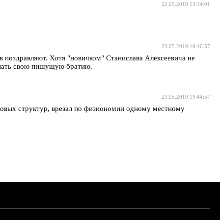
22.05.2019 13:34:01
23.05.2019 10:40:57
в поздравляют. Хотя "новичком" Станислава Алексеевича не
знать свою пишущую братию.
23.05.2019 19:44:57
ловых структур, врезал по физиономии одному местному