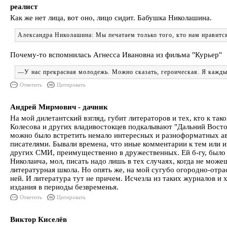
реалист
Как же нет лица, вот оно, лицо сидит. Бабушка Николашина.
Александра Николашина: Мы печатаем только того, кто нам нравит
Почему-то вспомнилась Агнесса Ивановна из фильма "Курьер"
―У нас прекрасная молодежь. Можно сказать, героическая. Я кажды
Ответить
Цитировать
Андрей Мирмович - дачник
На мой дилетантский взгляд, губит литераторов и тех, кто к та
Колесова и других владивостокцев подкалывают "Дальний Восток
можно было встретить немало интересных и разноформатных авт
писателями. Бывали времена, что иные комментарии к тем или 
других СМИ, преимущественно в дружественных. Ей б-гу, было т
Николаича, мол, писать надо лишь в тех случаях, когда не може
литературная школа. Но опять же, на мой сугубо огородно-отрас
ней. И литература тут не причем. Исчезла из таких журналов и
издания в периоды безвременья.
Ответить
Цитировать
Виктор Киселёв