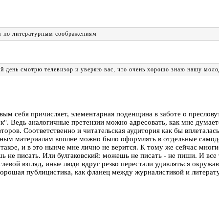
ся по литературным соображениям
й день смотрю телевизор и уверяю вас, что очень хорошо знаю нашу моло
ковым себя причисляет, элементарная поденщина в заботе о преслов
". Ведь аналогичные претензии можно адресовать, как мне думается
оров. Соответственно и читательская аудитория как бы вплеталась
иным материалам вполне можно было оформлять в отдельные самодо
акое, и в это нынче мне лично не верится. К тому же сейчас мног
шь не писать. Или булгаковский: можешь не писать - не пиши. И все
левой взгляд, иные люди вдруг резко перестали удивляться окружаю
 хорошая публицистика, как фланец между журналистикой и литерату