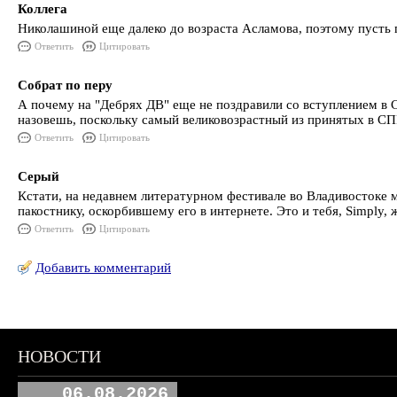
Коллега
Николашиной еще далеко до возраста Асламова, поэтому пусть 
Ответить
Цитировать
Собрат по перу
А почему на "Дебрях ДВ" еще не поздравили со вступлением в С
назовешь, поскольку самый великовозрастный из принятых в СП
Ответить
Цитировать
Серый
Кстати, на недавнем литературном фестивале во Владивостоке 
пакостнику, оскорбившему его в интернете. Это и тебя, Simply, 
Ответить
Цитировать
Добавить комментарий
НОВОСТИ
06.08.2026