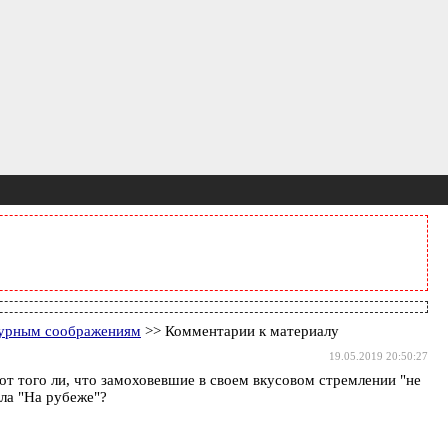
атурным соображениям
>> Комментарии к материалу
19.05.2019 20:50:27
 от того ли, что замоховевшие в своем вкусовом стремлении "не
ла "На рубеже"?