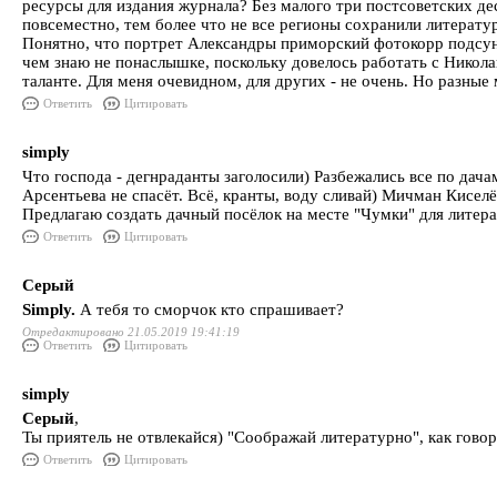
ресурсы для издания журнала? Без малого три постсоветских де
повсеместно, тем более что не все регионы сохранили литерату
Понятно, что портрет Александры приморский фотокорр подсун
чем знаю не понаслышке, поскольку довелось работать с Никола
таланте. Для меня очевидном, для других - не очень. Но разные
Ответить
Цитировать
simply
Что господа - дегнраданты заголосили) Разбежались все по дач
Арсентьева не спасёт. Всё, кранты, воду сливай) Мичман Киселё
Предлагаю создать дачный посёлок на месте "Чумки" для литера
Ответить
Цитировать
Серый
Simply.
А тебя то сморчок кто спрашивает?
Отредактировано 21.05.2019 19:41:19
Ответить
Цитировать
simply
Серый
,
Ты приятель не отвлекайся) "Соображай литературно", как гово
Ответить
Цитировать