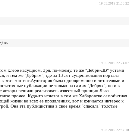
19.05.2019 21:56:22
дёжь.
19.05.2019 22:24:07
утом хлебе насущном. Зря, по-моему, те же "Дебри-ДВ" устами
, и тем же "Дебрям", где за 13 лет существования портала
 в этот контент.Аудитория была одновременно и читателями и
статочные публикации не только на самих "Дебрях", но и в
ие авторы решили реализовать известный принцип Льва
 такое прочее. Куда-то исчезла в том же Хабаровске самобытная
щей жизни во всех ее проявлениях, вот и кончается интерес к
рой. Она эта публицистика в свое время "спасала" толстые
19.05.2019 22:57:10