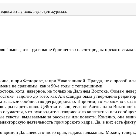
, одним из лучших периодов журнала.
ово "ныне", отсюда и ваше ёрничество насчет редакторского стажа я
кине, и при Федорове, и при Николашиной. Правда, не с прозой или
емена не сравнимы, как и 90-е годы с теперешними.
остоке, хотя, наверное, не только на Дальнем Востоке. Фомам не
Востоке" задолго до того, как Александра была утверждена редакто
исательское сообщество деградировало. Впрочем, то же можно сказа
ивовары варить пиво. Действительно, если не Александра Викторовн
то случается, что руководитель творческого коллектива или сообще
ые тексты, выдаваемые за рассказы или повести. Конечно, она вел
дакторскую деятельность приморского кадра. Да, в них есть факту
 времен Дальневосточного края, издавал альманах. Может, теперь,