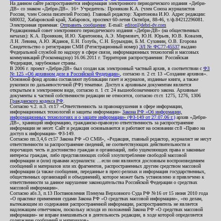
На данном сайте распространяется информация электронного периодического издания «Дебри-
ДВ» со знаком «Дебри-ДВ». 16+ Учредитель: Пронякин К.А. (член Союза журналистов
России, член Союза писателей России). Главный редактор: Харитонова И.Ю. Адрес редакции:
680032, Хабаровский край, Хабаровск, проспект 60-летия Октября, 88-46, т./ф.84212296081.
Электронная приемная:
Отправить сообщение
. E-mail:
editor@debri-dv.com
Редакционный совет электронного периодического издания «Дебри-ДВ» (на общественных
началах): К.А. Пронякин, И.Ю. Харитонова, А.Э. Мирмович, Ю.Н. Юрьев, Ю.В. Ковалев,
Л.Н. Левина, А.Ю. Жданов, Е.Н. Голубь, С.Н. Бурындин, Б.М. Сухинин, О.В. Егорова
Свидетельство о регистрации СМИ (Регистрационный номер)
ЭЛ № ФС77-45537
выдано
Федеральной службой по надзору в сфере связи, информационных технологий и массовых
коммуникаций (Роскомнадзор) 16.06.2011 г. Территория распространения: Российская
Федерация, зарубежные страны.
В 2006 г. проект «Дебри-ДВ» был создан как электронный частный архив, в соответствии с
ФЗ
№ 125 «Об архивном деле в Российской Федерации»
, согласно п. 2 ст. 13 «Создание архивов».
Основной фонд архива составляют публикации газет и журналов, изданные книги, а также
рукописи по дальневосточной (РФ) тематике. Доступ к архивным документам является
открытым в электронном виде, согласно п. 1 ст. 24 вышеобозначенного закона. Архивные
документы к частной собственности редакции не относятся, согласно ст.ст. 1275, 1276, 1306
Гражданского кодекса РФ
.
Согласно ч.2. п.3. ст.17 «Ответственность за правонарушения в сфере информации,
информационных технологий и защиты информации»
Закона РФ «Об информации,
информационных технологиях и о защите информации» (ФЗ-149 от 27.07.06 г.)
архив «Дебри-
ДВ», хранящий информацию, гражданско-правовую ответственность за распространение
информации не несет. Сайт и редакция основываются и работают на основании ст.8 «Право на
доступ к информации» ФЗ-149.
Согласно пп.3,4,6 ст.57 Закона РФ «О СМИ», «Редакция, главный редактор, журналист не несут
ответственности за распространение сведений, не соответствующих действительности и
порочащих честь и достоинство граждан и организаций, либо ущемляющих права и законные
интересы граждан, либо представляющих собой злоупотребление свободой массовой
информации и (или) правами журналиста: ...если они являются дословным воспроизведением
сообщений и материалов или их фрагментов, распространенных другим средством массовой
информации (а также сообщения, переданные в пресс-релизах и информация государственных,
общественных организаций и объединений), которое может быть установлено и привлечено к
ответственности за данное нарушение законодательства Российской Федерации о средствах
массовой информации».
Согласно абз.3, п.13 Постановления Пленума Верховного Суда РФ №16 от 15 июня 2010 года
«О практике применения судами Закона РФ «О средствах массовой информации», «по делам,
вытекающим из содержания распространенной информации, распространитель не является
надлежащим ответчиком, поскольку исходя из положений Закона РФ «О средствах массовой
информации» не вправе вмешиваться в деятельность редакции, в ходе которой определяется
содержание сообщений и материалов».