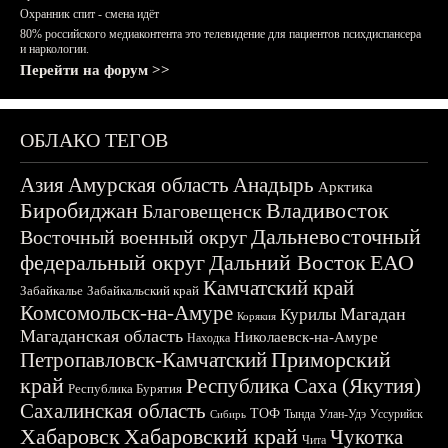
Охранник спит - смена идёт
80% российского медиаконтента это телевидение для пациентов психдиспансера
и наркологии.
Перейти на форум >>
ОБЛАКО ТЕГОВ
Азия
Амурская область
Анадырь
Арктика
Биробиджан
Владивосток
Благовещенск
Дальневосточный
Восточный военный округ
федеральный округ
Дальний Восток
ЕАО
Камчатский край
Забайкалье
Забайкальский край
Комсомольск-на-Амуре
Магадан
Курилы
Корякия
Магаданская область
Николаевск-на-Амуре
Находка
Приморский
Петропавловск-Камчатский
край
Республика Саха (Якутия)
Республика Бурятия
Сахалинская область
ТОФ
Тында
Улан-Удэ
Уссурийск
Сибирь
Хабаровск
Хабаровский край
Чукотка
Чита