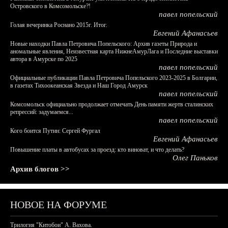
Островского в Комсомольске?!
павел попельский
Голая вечеринка Роснано 2015г. Итог.
Евгений Афанасьев
Новые находки Павла Петровича Попельского: Архив газеты Природа и
аномальные явления, Неизвестная карта НижнеАмурЛага и Последние выставки
автора в Амурске по 2025
павел попельский
Официальные публикации Павла Петровича Попельского 2023-2025 в Болгарии,
в газетах Тихоокеанская Звезда и Наш Город Амурск
павел попельский
Комсомольск официально продолжает отмечать День памяти жертв сталинских
репрессий: задумаемся...
павел попельский
Кого боится Путин: Сергей Фургал
Евгений Афанасьев
Повышение платы в автобусах за проезд: кто виноват, и что делать?
Олег Паньков
Архив блогов >>
НОВОЕ НА ФОРУМЕ
Трилогия "Китобои" А. Вахова.