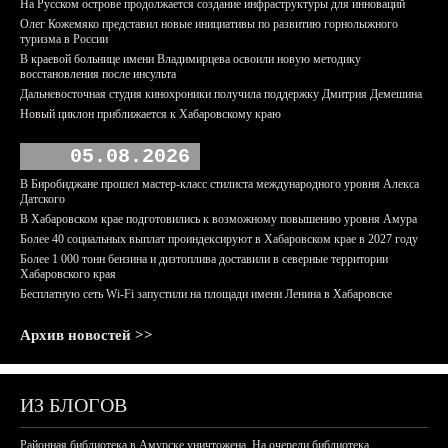
На Русском острове продолжается создание инфраструктуры для инноваций
Олег Кожемяко представил новые инициативы по развитию горнолыжного
туризма в России
В краевой больнице имени Владимирцева освоили новую методику
восстановления после инсульта
Дальневосточная студия кинохроники получила поддержку Дмитрия Демешина
Новый циклон приближается к Хабаровскому краю
05.08.2026
В Биробиджане прошел мастер-класс стилиста международного уровня Алекса
Датского
В Хабаровском крае подготовились к возможному повышению уровня Амура
Более 40 социальных выплат проиндексируют в Хабаровском крае в 2027 году
Более 1 000 тонн бензина и дизтоплива доставили в северные территории
Хабаровского края
Бесплатную сеть Wi-Fi запустили на площади имени Ленина в Хабаровске
Архив новостей >>
ИЗ БЛОГОВ
Районная библиотека в Амурске уничтожена. На очереди библиотека