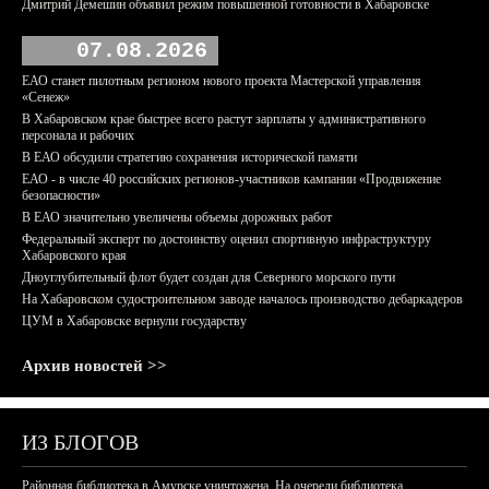
Дмитрий Демешин объявил режим повышенной готовности в Хабаровске
07.08.2026
ЕАО станет пилотным регионом нового проекта Мастерской управления
«Сенеж»
В Хабаровском крае быстрее всего растут зарплаты у административного
персонала и рабочих
В ЕАО обсудили стратегию сохранения исторической памяти
ЕАО - в числе 40 российских регионов-участников кампании «Продвижение
безопасности»
В ЕАО значительно увеличены объемы дорожных работ
Федеральный эксперт по достоинству оценил спортивную инфраструктуру
Хабаровского края
Дноуглубительный флот будет создан для Северного морского пути
На Хабаровском судостроительном заводе началось производство дебаркадеров
ЦУМ в Хабаровске вернули государству
Архив новостей >>
ИЗ БЛОГОВ
Районная библиотека в Амурске уничтожена. На очереди библиотека