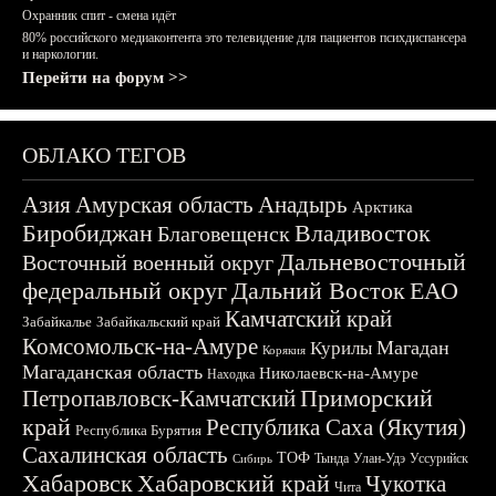
Охранник спит - смена идёт
80% российского медиаконтента это телевидение для пациентов психдиспансера
и наркологии.
Перейти на форум >>
ОБЛАКО ТЕГОВ
Азия
Амурская область
Анадырь
Арктика
Биробиджан
Владивосток
Благовещенск
Дальневосточный
Восточный военный округ
федеральный округ
Дальний Восток
ЕАО
Камчатский край
Забайкалье
Забайкальский край
Комсомольск-на-Амуре
Магадан
Курилы
Корякия
Магаданская область
Николаевск-на-Амуре
Находка
Приморский
Петропавловск-Камчатский
край
Республика Саха (Якутия)
Республика Бурятия
Сахалинская область
ТОФ
Тында
Улан-Удэ
Уссурийск
Сибирь
Хабаровск
Хабаровский край
Чукотка
Чита