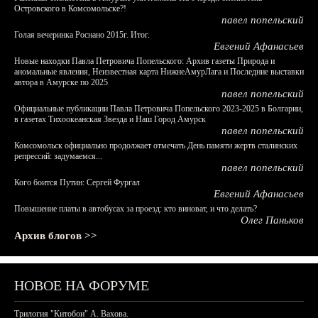
Островского в Комсомольске?!
павел попельский
Голая вечеринка Роснано 2015г. Итог.
Евгений Афанасьев
Новые находки Павла Петровича Попельского: Архив газеты Природа и
аномальные явления, Неизвестная карта НижнеАмурЛага и Последние выставки
автора в Амурске по 2025
павел попельский
Официальные публикации Павла Петровича Попельского 2023-2025 в Болгарии,
в газетах Тихоокеанская Звезда и Наш Город Амурск
павел попельский
Комсомольск официально продолжает отмечать День памяти жертв сталинских
репрессий: задумаемся...
павел попельский
Кого боится Путин: Сергей Фургал
Евгений Афанасьев
Повышение платы в автобусах за проезд: кто виноват, и что делать?
Олег Паньков
Архив блогов >>
НОВОЕ НА ФОРУМЕ
Трилогия "Китобои" А. Вахова.