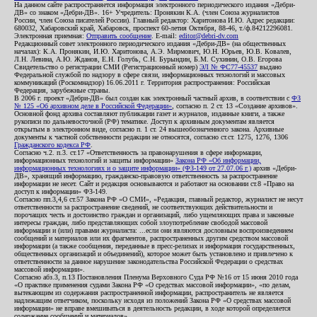
На данном сайте распространяется информация электронного периодического издания «Дебри-
ДВ» со знаком «Дебри-ДВ». 16+ Учредитель: Пронякин К.А. (член Союза журналистов
России, член Союза писателей России). Главный редактор: Харитонова И.Ю. Адрес редакции:
680032, Хабаровский край, Хабаровск, проспект 60-летия Октября, 88-46, т./ф.84212296081.
Электронная приемная:
Отправить сообщение
. E-mail:
editor@debri-dv.com
Редакционный совет электронного периодического издания «Дебри-ДВ» (на общественных
началах): К.А. Пронякин, И.Ю. Харитонова, А.Э. Мирмович, Ю.Н. Юрьев, Ю.В. Ковалев,
Л.Н. Левина, А.Ю. Жданов, Е.Н. Голубь, С.Н. Бурындин, Б.М. Сухинин, О.В. Егорова
Свидетельство о регистрации СМИ (Регистрационный номер)
ЭЛ № ФС77-45537
выдано
Федеральной службой по надзору в сфере связи, информационных технологий и массовых
коммуникаций (Роскомнадзор) 16.06.2011 г. Территория распространения: Российская
Федерация, зарубежные страны.
В 2006 г. проект «Дебри-ДВ» был создан как электронный частный архив, в соответствии с
ФЗ
№ 125 «Об архивном деле в Российской Федерации»
, согласно п. 2 ст. 13 «Создание архивов».
Основной фонд архива составляют публикации газет и журналов, изданные книги, а также
рукописи по дальневосточной (РФ) тематике. Доступ к архивным документам является
открытым в электронном виде, согласно п. 1 ст. 24 вышеобозначенного закона. Архивные
документы к частной собственности редакции не относятся, согласно ст.ст. 1275, 1276, 1306
Гражданского кодекса РФ
.
Согласно ч.2. п.3. ст.17 «Ответственность за правонарушения в сфере информации,
информационных технологий и защиты информации»
Закона РФ «Об информации,
информационных технологиях и о защите информации» (ФЗ-149 от 27.07.06 г.)
архив «Дебри-
ДВ», хранящий информацию, гражданско-правовую ответственность за распространение
информации не несет. Сайт и редакция основываются и работают на основании ст.8 «Право на
доступ к информации» ФЗ-149.
Согласно пп.3,4,6 ст.57 Закона РФ «О СМИ», «Редакция, главный редактор, журналист не несут
ответственности за распространение сведений, не соответствующих действительности и
порочащих честь и достоинство граждан и организаций, либо ущемляющих права и законные
интересы граждан, либо представляющих собой злоупотребление свободой массовой
информации и (или) правами журналиста: ...если они являются дословным воспроизведением
сообщений и материалов или их фрагментов, распространенных другим средством массовой
информации (а также сообщения, переданные в пресс-релизах и информация государственных,
общественных организаций и объединений), которое может быть установлено и привлечено к
ответственности за данное нарушение законодательства Российской Федерации о средствах
массовой информации».
Согласно абз.3, п.13 Постановления Пленума Верховного Суда РФ №16 от 15 июня 2010 года
«О практике применения судами Закона РФ «О средствах массовой информации», «по делам,
вытекающим из содержания распространенной информации, распространитель не является
надлежащим ответчиком, поскольку исходя из положений Закона РФ «О средствах массовой
информации» не вправе вмешиваться в деятельность редакции, в ходе которой определяется
содержание сообщений и материалов».