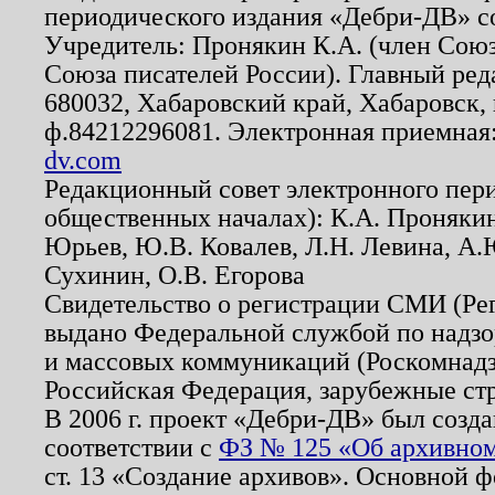
периодического издания «Дебри-ДВ» с
Учредитель: Пронякин К.А. (член Союз
Союза писателей России). Главный ред
680032, Хабаровский край, Хабаровск, п
ф.84212296081. Электронная приемная
dv.com
Редакционный совет электронного пер
общественных началах): К.А. Проняки
Юрьев, Ю.В. Ковалев, Л.Н. Левина, А.
Сухинин, О.В. Егорова
Свидетельство о регистрации СМИ (Р
выдано Федеральной службой по надзо
и массовых коммуникаций (Роскомнадзо
Российская Федерация, зарубежные ст
В 2006 г. проект «Дебри-ДВ» был созда
соответствии с
ФЗ № 125 «Об архивном
ст. 13 «Создание архивов». Основной ф