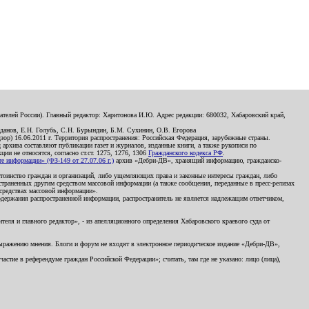
телей России). Главный редактор: Харитонова И.Ю. Адрес редакции: 680032, Хабаровский край,
данов, Е.Н. Голубь, С.Н. Бурындин, Б.М. Сухинин, О.В. Егорова
р) 16.06.2011 г. Территория распространения: Российская Федерация, зарубежные страны.
д архива составляют публикации газет и журналов, изданные книги, а также рукописи по
и не относятся, согласно ст.ст. 1275, 1276, 1306
Гражданского кодекса РФ
.
 информации» (ФЗ-149 от 27.07.06 г.)
архив «Дебри-ДВ», хранящий информацию, гражданско-
остоинство граждан и организаций, либо ущемляющих права и законные интересы граждан, либо
страненных другим средством массовой информации (а также сообщения, переданные в пресс-релизах
 средствах массовой информации».
держания распространенной информации, распространитель не является надлежащим ответчиком,
еля и главного редактор», - из апелляционного определения Хабаровского краевого суда от
 выражению мнения. Блоги и форум не входят в электронное периодическое издание «Дебри-ДВ»,
стие в референдуме граждан Российской Федерации»; считать, там где не указано: лицо (лица),