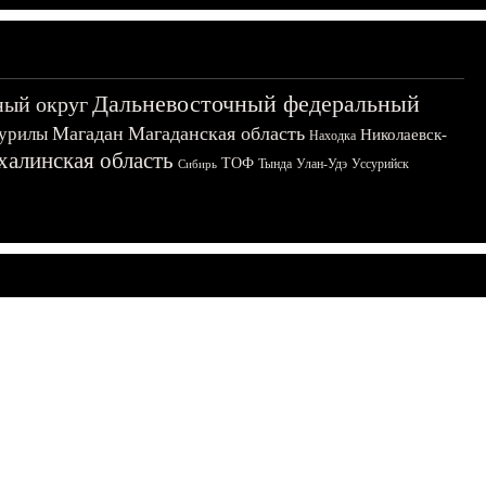
Дальневосточный федеральный
ный округ
Магадан
Магаданская область
урилы
Николаевск-
Находка
халинская область
ТОФ
Тында
Улан-Удэ
Уссурийск
Сибирь