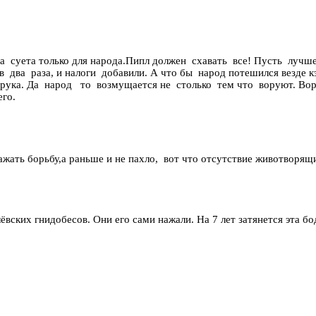
а суета только для народа.Пипл должен схавать все! Пусть лучш
 два раза, и налоги добавили. А что бы народ потешился везде к
 рука. Да народ то возмущается не столько тем что воруют. Во
го.
бражать борьбу,а раньше и не пахло, вот что отсутствие животво
ских гнидобесов. Они его сами нажали. На 7 лет затянется эта бод