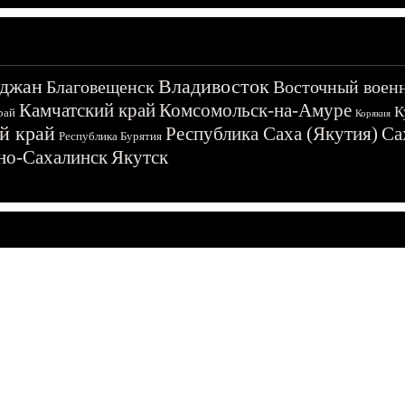
джан
Владивосток
Благовещенск
Восточный воен
Камчатский край
Комсомольск-на-Амуре
К
рай
Корякия
й край
Республика Саха (Якутия)
Са
Республика Бурятия
о-Сахалинск
Якутск