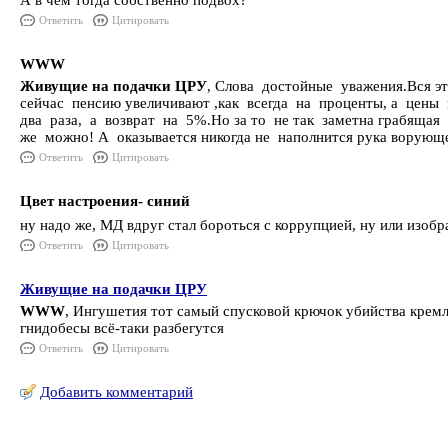
А в чём тогда собственно подвох?
Ответить
Цитировать
WWW
Живущие на подачки ЦРУ
, Слова достойные уважения.Вся эт
сейчас пенсию увеличивают ,как всегда на проценты, а цены в
два раза, а возврат на 5%.Но за то не так заметна грабящая
же можно! А оказывается никогда не наполнится рука ворующе
Ответить
Цитировать
Цвет настроения- синий
ну надо же, МД вдруг стал бороться с коррупцией, ну или изо
Ответить
Цитировать
Живущие на подачки ЦРУ
WWW
, Ингушетия тот самый спусковой крючок убийства кремлёв
гнидобесы всё-таки разбегутся
Ответить
Цитировать
Добавить комментарий