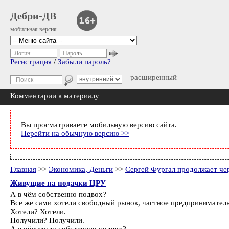
Дебри-ДВ
мобильная версия
Логин
Пароль
Регистрация
/
Забыли пароль?
расширенный
Комментарии к материалу
Вы просматриваете мобильную версию сайта.
Перейти на обычную версию >>
Главная
>>
Экономика, Деньги
>>
Сергей Фургал продолжает че
Живущие на подачки ЦРУ
А в чём собственно подвох?
Все же сами хотели свободный рынок, частное предпринимательс
Хотели? Хотели.
Получили? Получили.