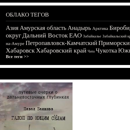
ОБЛАКО ТЕГОВ
Бироби
Азия
Амурская область
Анадырь
Арктика
округ
Дальний Восток
ЕАО
Забайкалье
Забайкальский к
Приморски
Петропавловск-Камчатский
на-Амуре
Хабаровск
Хабаровский край
Чукотка
Южн
Чита
Все теги >>