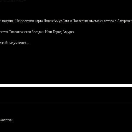
 явления, Неизвестная карта НижнеАмурЛага и Последние выставки автора в Амурске 
азетах Тихоокеанская Звезда и Наш Город Амурск
сий: задумаемся...
ркологии.