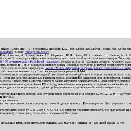
о знаком «Дебри-ДВ». 16+ Учредитель: Пронякин К.А. (член Союза журналистов России, член Союза писа
 сообщение
. E-mail:
editor@debri-dv.com
): К.А. Пронякин, И.Ю. Харитонова, А.Э. Мирмович, Ю.Н. Юрьев, Ю.В. Ковалев, Л.Н. Левина, А.Ю. Ж
 службой по надзору в сфере связи, информационных технологий и массовых коммуникаций (Роскомнадзо
5 «Об архивном деле в Российской Федерации»
, согласно п. 2 ст. 13 «Создание архивов». Основной фон
е, согласно п. 1 ст. 24 вышеобозначенного закона. Архивные документы к частной собственности редакци
ых технологий и защиты информации»
Закона РФ «Об информации, информационных технологиях и о защите
и работают на основании ст.8 «Право на доступ к информации» ФЗ-149.
етственности за распространение сведений, не соответствующих действительности и порочащих честь и д
 ...если они являются дословным воспроизведением сообщений и материалов или их фрагментов, распро
новлено и привлечено к ответственности за данное нарушение законодательства Российской Федерации о
актике применения судами Закона РФ «О средствах массовой информации», «по делам, вытекающим из со
ся в деятельность редакции, в ходе которой определяется содержание сообщений и материалов».
жит возложению на авторов, а по опубликованию опровержения, в порядке ч.2 ст.152 ГК РФ - на учредит
.В.Пестовой.
ску с авторами.
енны, соответственно, исключительно их правообладатели и авторы. Комментарии на сайте приравнены к
дерального закона от 12.06.2002 г. № 67-ФЗ «Об основных гарантиях избирательных прав и права на уча
дование) - едино - сайт, без оплаты - безвозмездно/бесплатно.
 актуальные темы, просветительские функции. Для мужчин и женщин. 16+ для детей старше 16 лет.