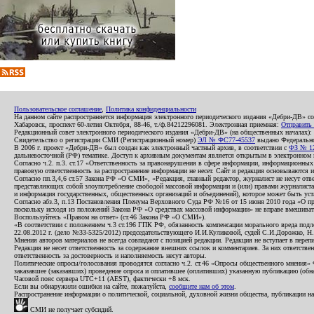
Пользовательское соглашение
,
Политика конфиденциальности
На данном сайте распространяется информация электронного периодического издания «Дебри-ДВ» с
Хабаровск, проспект 60-летия Октября, 88-46, т./ф.84212296081. Электронная приемная:
Отправить
Редакционный совет электронного периодического издания «Дебри-ДВ» (на общественных началах
Свидетельство о регистрации СМИ (Регистрационный номер)
ЭЛ № ФС77-45537
выдано Федеральной
В 2006 г. проект «Дебри-ДВ» был создан как электронный частный архив, в соответствии с
ФЗ № 12
дальневосточной (РФ) тематике. Доступ к архивным документам является открытым в электронном вид
Согласно ч.2. п.3. ст.17 «Ответственность за правонарушения в сфере информации, информационн
правовую ответственность за распространение информации не несет. Сайт и редакция основываются 
Согласно пп.3,4,6 ст.57 Закона РФ «О СМИ», «Редакция, главный редактор, журналист не несут отв
представляющих собой злоупотребление свободой массовой информации и (или) правами журналиста:
и информация государственных, общественных организаций и объединений), которое может быть уста
Согласно абз.3, п.13 Постановления Пленума Верховного Суда РФ №16 от 15 июня 2010 года «О пр
поскольку исходя из положений Закона РФ «О средствах массовой информации» не вправе вмешивать
Воспользуйтесь «Правом на ответ» (ст.46 Закона РФ «О СМИ»).
«В соответствии с положением ч.3 ст.196 ГПК РФ, обязанность компенсации морального вреда подле
22.08.2012 г. (дело №33-5325/2012) председательствующего И.И.Куликовой, судей С.И.Дорожко, Н
Мнения авторов материалов не всегда совпадают с позицией редакции. Редакция не вступает в перепи
Редакция не несет ответственность за содержание внешних ссылок и комментариев. За них ответств
ответственность за достоверность и наполняемость несут авторы.
Политические опросы/голосования проводятся согласно ч.2. ст.46 «Опросы общественного мнения» Фе
заказавшее (заказавших) проведение опроса и оплатившее (оплативших) указанную публикацию (обнаро
Часовой пояс сервера UTC+11 (AEST), фактически +8 мск.
Если вы обнаружили ошибки на сайте, пожалуйста,
сообщите нам об этом
.
Распространение информации о политической, социальной, духовной жизни общества, публикации на
СМИ не получает субсидий.