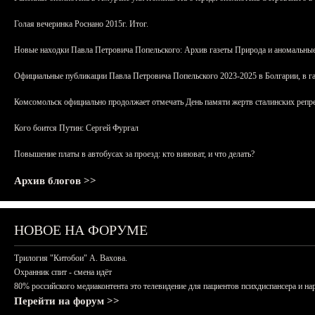
Голая вечеринка Роснано 2015г. Итог.
Новые находки Павла Петровича Попельского: Архив газеты Природа и аномальные
Официальные публикации Павла Петровича Попельского 2023-2025 в Болгарии, в г
Комсомольск официально продолжает отмечать День памяти жертв сталинских репрес
Кого боится Путин: Сергей Фургал
Повышение платы в автобусах за проезд: кто виноват, и что делать?
Архив блогов >>
НОВОЕ НА ФОРУМЕ
Трилогия "Китобои" А. Вахова.
Охранник спит - смена идёт
80% российского медиаконтента это телевидение для пациентов психдиспансера и на
Перейти на форум >>