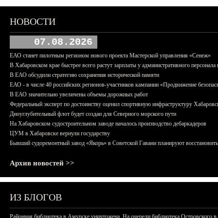
НОВОСТИ
07.08.2026
ЕАО станет пилотным регионом нового проекта Мастерской управления «Сенеж»
В Хабаровском крае быстрее всего растут зарплаты у административного персонала 
В ЕАО обсудили стратегию сохранения исторической памяти
ЕАО - в числе 40 российских регионов-участников кампании «Продвижение безопас
В ЕАО значительно увеличены объемы дорожных работ
Федеральный эксперт по достоинству оценил спортивную инфраструктуру Хабаровс
Дноуглубительный флот будет создан для Северного морского пути
На Хабаровском судостроительном заводе началось производство дебаркадеров
ЦУМ в Хабаровске вернули государству
Бывший судоремонтный завод «Якорь» в Советской Гавани планируют восстановить
Архив новостей >>
ИЗ БЛОГОВ
Районная библиотека в Амурске уничтожена. На очереди библиотека Островского в