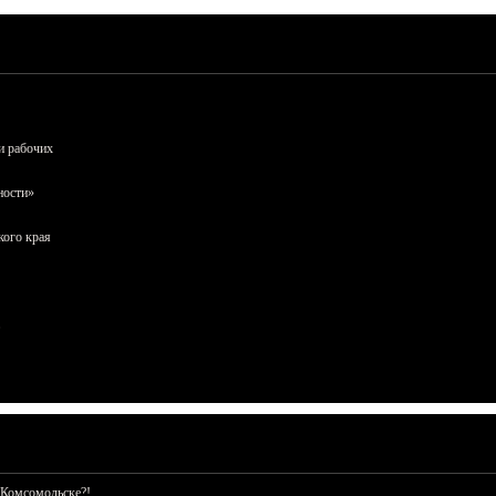
и рабочих
ности»
кого края
 Комсомольске?!