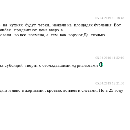
05.04.2019 10:18:48
е на кухнях будут терки...нежели на площадях бурления. Вот
эшбек продвигают. цена вверх в
ровали во все времена, а тем как воруют.Да сколько
05.04.2019 11:52:10
рящих субсидий творит с оголодавшими журналюгами
05.04.2019 12:21:50
яга и явно в жертвами , кровью, воплем и слезами. Но в 25 году