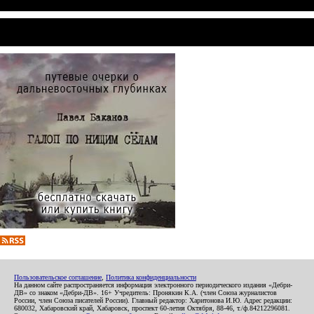
Пользовательское соглашение
,
Политика конфиденциальности
На данном сайте распространяется информация электронного периодического издания «Дебри-
ДВ» со знаком «Дебри-ДВ». 16+ Учредитель: Пронякин К.А. (член Союза журналистов
России, член Союза писателей России). Главный редактор: Харитонова И.Ю. Адрес редакции:
680032, Хабаровский край, Хабаровск, проспект 60-летия Октября, 88-46, т./ф.84212296081.