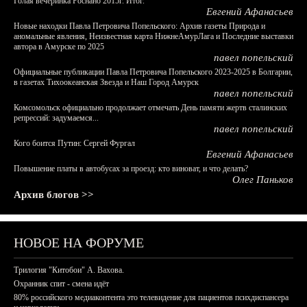
Голая вечеринка Роснано 2015г. Итог.
Евгений Афанасьев
Новые находки Павла Петровича Попельского: Архив газеты Природа и
аномальные явления, Неизвестная карта НижнеАмурЛага и Последние выставки
автора в Амурске по 2025
павел попельский
Официальные публикации Павла Петровича Попельского 2023-2025 в Болгарии,
в газетах Тихоокеанская Звезда и Наш Город Амурск
павел попельский
Комсомольск официально продолжает отмечать День памяти жертв сталинских
репрессий: задумаемся...
павел попельский
Кого боится Путин: Сергей Фургал
Евгений Афанасьев
Повышение платы в автобусах за проезд: кто виноват, и что делать?
Олег Паньков
Архив блогов >>
НОВОЕ НА ФОРУМЕ
Трилогия "Китобои" А. Вахова.
Охранник спит - смена идёт
80% российского медиаконтента это телевидение для пациентов психдиспансера