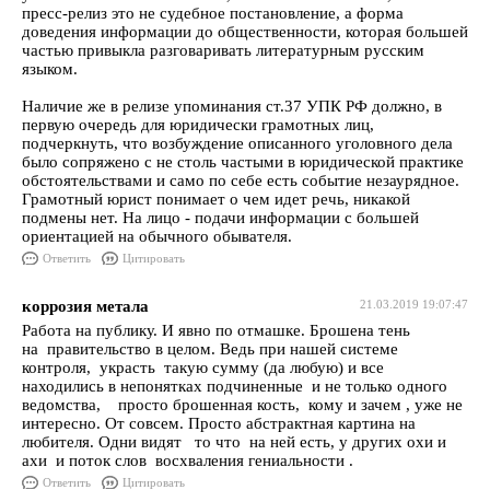
пресс-релиз это не судебное постановление, а форма
доведения информации до общественности, которая большей
частью привыкла разговаривать литературным русским
языком.
Наличие же в релизе упоминания ст.37 УПК РФ должно, в
первую очередь для юридически грамотных лиц,
подчеркнуть, что возбуждение описанного уголовного дела
было сопряжено с не столь частыми в юридической практике
обстоятельствами и само по себе есть событие незаурядное.
Грамотный юрист понимает о чем идет речь, никакой
подмены нет. На лицо - подачи информации с большей
ориентацией на обычного обывателя.
Ответить
Цитировать
коррозия метала
21.03.2019 19:07:47
Работа на публику. И явно по отмашке. Брошена тень
на правительство в целом. Ведь при нашей системе
контроля, украсть такую сумму (да любую) и все
находились в непонятках подчиненные и не только одного
ведомства, просто брошенная кость, кому и зачем , уже не
интересно. От совсем. Просто абстрактная картина на
любителя. Одни видят то что на ней есть, у других охи и
ахи и поток слов восхваления гениальности .
Ответить
Цитировать