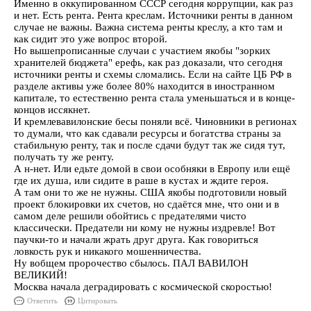
Именно в оккупированном СССР сегодня коррупции, как раз
и нет. Есть рента. Рента креслам. Источники ренты в данном
случае не важны. Важна система ренты креслу, а кто там и
как сидит это уже вопрос второй.
Но вышепрописанные случаи с участием якобы "зорких
хранителей бюджета" ерефь, как раз доказали, что сегодня
источники ренты и схемы сломались. Если на сайте ЦБ РФ в
разделе активы уже более 80% находится в иностранном
капитале, то естественно рента стала уменьшаться и в конце-
концов иссякнет.
И кремлевавилонские бесы поняли всё. Чиновники в регионах
то думали, что как сдавали ресурсы и богатства страны за
стабильную ренту, так и после сдачи будут так же сидя тут,
получать ту же ренту.
А н-нет. Или едьте домой в свои особняки в Европу или ещё
где их душа, или сидите в раше в кустах и ждите героя.
А там они то же не нужны. США якобы подготовили новый
проект блокировки их счетов, но сдаётся мне, что они и в
самом деле решили обойтись с предателями чисто
классически. Предатели ни кому не нужны издревле! Вот
паучки-то и начали жрать друг друга. Как говориться
ловкость рук и никакого мошенничества.
Ну вобщем пророчество сбылось. ПАЛ ВАВИЛОН
ВЕЛИКИЙ!
Москва начала деградировать с космической скоростью!
Ответить
Цитировать