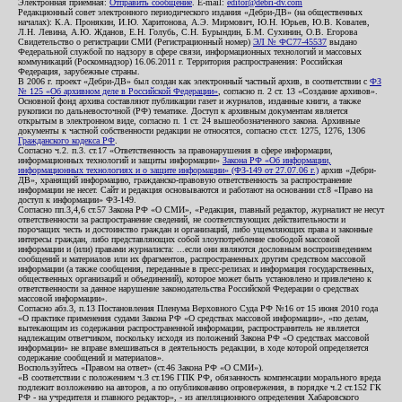
Электронная приемная:
Отправить сообщение
. E-mail:
editor@debri-dv.com
Редакционный совет электронного периодического издания «Дебри-ДВ» (на общественных
началах): К.А. Пронякин, И.Ю. Харитонова, А.Э. Мирмович, Ю.Н. Юрьев, Ю.В. Ковалев,
Л.Н. Левина, А.Ю. Жданов, Е.Н. Голубь, С.Н. Бурындин, Б.М. Сухинин, О.В. Егорова
Свидетельство о регистрации СМИ (Регистрационный номер)
ЭЛ № ФС77-45537
выдано
Федеральной службой по надзору в сфере связи, информационных технологий и массовых
коммуникаций (Роскомнадзор) 16.06.2011 г. Территория распространения: Российская
Федерация, зарубежные страны.
В 2006 г. проект «Дебри-ДВ» был создан как электронный частный архив, в соответствии с
ФЗ
№ 125 «Об архивном деле в Российской Федерации»
, согласно п. 2 ст. 13 «Создание архивов».
Основной фонд архива составляют публикации газет и журналов, изданные книги, а также
рукописи по дальневосточной (РФ) тематике. Доступ к архивным документам является
открытым в электронном виде, согласно п. 1 ст. 24 вышеобозначенного закона. Архивные
документы к частной собственности редакции не относятся, согласно ст.ст. 1275, 1276, 1306
Гражданского кодекса РФ
.
Согласно ч.2. п.3. ст.17 «Ответственность за правонарушения в сфере информации,
информационных технологий и защиты информации»
Закона РФ «Об информации,
информационных технологиях и о защите информации» (ФЗ-149 от 27.07.06 г.)
архив «Дебри-
ДВ», хранящий информацию, гражданско-правовую ответственность за распространение
информации не несет. Сайт и редакция основываются и работают на основании ст.8 «Право на
доступ к информации» ФЗ-149.
Согласно пп.3,4,6 ст.57 Закона РФ «О СМИ», «Редакция, главный редактор, журналист не несут
ответственности за распространение сведений, не соответствующих действительности и
порочащих честь и достоинство граждан и организаций, либо ущемляющих права и законные
интересы граждан, либо представляющих собой злоупотребление свободой массовой
информации и (или) правами журналиста: ...если они являются дословным воспроизведением
сообщений и материалов или их фрагментов, распространенных другим средством массовой
информации (а также сообщения, переданные в пресс-релизах и информация государственных,
общественных организаций и объединений), которое может быть установлено и привлечено к
ответственности за данное нарушение законодательства Российской Федерации о средствах
массовой информации».
Согласно абз.3, п.13 Постановления Пленума Верховного Суда РФ №16 от 15 июня 2010 года
«О практике применения судами Закона РФ «О средствах массовой информации», «по делам,
вытекающим из содержания распространенной информации, распространитель не является
надлежащим ответчиком, поскольку исходя из положений Закона РФ «О средствах массовой
информации» не вправе вмешиваться в деятельность редакции, в ходе которой определяется
содержание сообщений и материалов».
Воспользуйтесь «Правом на ответ» (ст.46 Закона РФ «О СМИ»).
«В соответствии с положением ч.3 ст.196 ГПК РФ, обязанность компенсации морального вреда
подлежит возложению на авторов, а по опубликованию опровержения, в порядке ч.2 ст.152 ГК
РФ - на учредителя и главного редактор», - из апелляционного определения Хабаровского