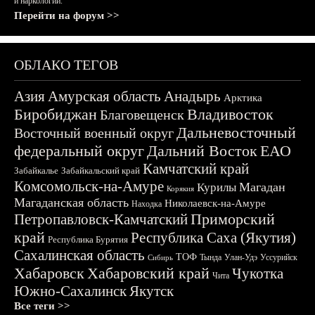
и наркологии.
Перейти на форум >>
ОБЛАКО ТЕГОВ
Азия
Амурская область
Анадырь
Арктика
Биробиджан
Владивосток
Благовещенск
Дальневосточный
Восточный военный округ
федеральный округ
Дальний Восток
ЕАО
Камчатский край
Забайкалье
Забайкальский край
Комсомольск-на-Амуре
Магадан
Курилы
Корякия
Магаданская область
Николаевск-на-Амуре
Находка
Приморский
Петропавловск-Камчатский
край
Республика Саха (Якутия)
Республика Бурятия
Сахалинская область
ТОФ
Тында
Улан-Удэ
Уссурийск
Сибирь
Хабаровск
Хабаровский край
Чукотка
Чита
Южно-Сахалинск
Якутск
Все теги >>