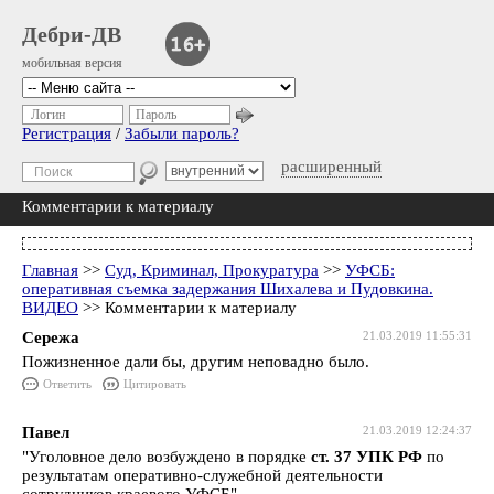
Дебри-ДВ
мобильная версия
Логин
Пароль
Регистрация
/
Забыли пароль?
расширенный
Комментарии к материалу
Главная
>>
Суд, Криминал, Прокуратура
>>
УФСБ:
оперативная съемка задержания Шихалева и Пудовкина.
ВИДЕО
>> Комментарии к материалу
Сережа
21.03.2019 11:55:31
Пожизненное дали бы, другим неповадно было.
Ответить
Цитировать
Павел
21.03.2019 12:24:37
"Уголовное дело возбуждено в порядке
ст. 37 УПК РФ
по
результатам оперативно-служебной деятельности