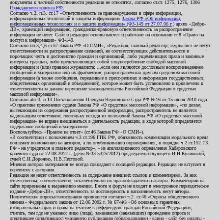
документы к частной собственности редакции не относятся, согласно ст.ст. 1275, 1276, 1306
Гражданского кодекса РФ
.
Согласно ч.2. п.3. ст.17 «Ответственность за правонарушения в сфере информации,
информационных технологий и защиты информации»
Закона РФ «Об информации,
информационных технологиях и о защите информации» (ФЗ-149 от 27.07.06 г.)
архив «Дебри-
ДВ», хранящий информацию, гражданско-правовую ответственность за распространение
информации не несет. Сайт и редакция основываются и работают на основании ст.8 «Право на
доступ к информации» ФЗ-149.
Согласно пп.3,4,6 ст.57 Закона РФ «О СМИ», «Редакция, главный редактор, журналист не несут
ответственности за распространение сведений, не соответствующих действительности и
порочащих честь и достоинство граждан и организаций, либо ущемляющих права и законные
интересы граждан, либо представляющих собой злоупотребление свободой массовой
информации и (или) правами журналиста: ...если они являются дословным воспроизведением
сообщений и материалов или их фрагментов, распространенных другим средством массовой
информации (а также сообщения, переданные в пресс-релизах и информация государственных,
общественных организаций и объединений), которое может быть установлено и привлечено к
ответственности за данное нарушение законодательства Российской Федерации о средствах
массовой информации».
Согласно абз.3, п.13 Постановления Пленума Верховного Суда РФ №16 от 15 июня 2010 года
«О практике применения судами Закона РФ «О средствах массовой информации», «по делам,
вытекающим из содержания распространенной информации, распространитель не является
надлежащим ответчиком, поскольку исходя из положений Закона РФ «О средствах массовой
информации» не вправе вмешиваться в деятельность редакции, в ходе которой определяется
содержание сообщений и материалов».
Воспользуйтесь «Правом на ответ» (ст.46 Закона РФ «О СМИ»).
«В соответствии с положением ч.3 ст.196 ГПК РФ, обязанность компенсации морального вреда
подлежит возложению на авторов, а по опубликованию опровержения, в порядке ч.2 ст.152 ГК
РФ - на учредителя и главного редактор», - из апелляционного определения Хабаровского
краевого суда от 22.08.2012 г. (дело №33-5325/2012) председательствующего И.И.Куликовой,
судей С.И.Дорожко, Н.В.Пестовой.
Мнения авторов материалов не всегда совпадают с позицией редакции. Редакция не вступает в
переписку с авторами.
Редакция не несет ответственность за содержание внешних ссылок и комментариев. За них
ответственны, соответственно, исключительно их правообладатели и авторы. Комментарии на
сайте приравнены к выражению мнения. Блоги и форум не входят в электронное периодическое
издание «Дебри-ДВ», ответственность за достоверность и наполняемость несут авторы.
Политические опросы/голосования проводятся согласно ч.2. ст.46 «Опросы общественного
мнения» Федерального закона от 12.06.2002 г. № 67-ФЗ «Об основных гарантиях
избирательных прав и права на участие в референдуме граждан Российской Федерации»;
считать, там где не указано: лицо (лица), заказавшее (заказавших) проведение опроса и
оплатившее (оплативших) указанную публикацию (обнародование) - едино - сайт, без оплаты -