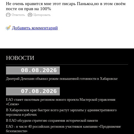
Не очень нравится мне этот писарь Панькоа,но в этом своём
посте он прав на 100%
Ответить
Цитировать
Добавить комментарий
НОВОСТИ
08.08.2026
Дмитрий Демешин объявил режим повышенной готовности в Хабаровске
07.08.2026
ЕАО станет пилотным регионом нового проекта Мастерской управления
«Сенеж»
В Хабаровском крае быстрее всего растут зарплаты у административного
персонала и рабочих
В ЕАО обсудили стратегию сохранения исторической памяти
ЕАО - в числе 40 российских регионов-участников кампании «Продвижение
безопасности»