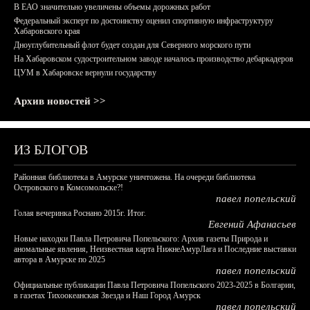
В ЕАО значительно увеличены объемы дорожных работ
Федеральный эксперт по достоинству оценил спортивную инфраструктуру
Хабаровского края
Дноуглубительный флот будет создан для Северного морского пути
На Хабаровском судостроительном заводе началось производство дебаркадеров
ЦУМ в Хабаровске вернули государству
Архив новостей >>
ИЗ БЛОГОВ
Районная библиотека в Амурске уничтожена. На очереди библиотека
Островского в Комсомольске?!
павел попельский
Голая вечеринка Роснано 2015г. Итог.
Евгений Афанасьев
Новые находки Павла Петровича Попельского: Архив газеты Природа и
аномальные явления, Неизвестная карта НижнеАмурЛага и Последние выставки
автора в Амурске по 2025
павел попельский
Официальные публикации Павла Петровича Попельского 2023-2025 в Болгарии,
в газетах Тихоокеанская Звезда и Наш Город Амурск
павел попельский