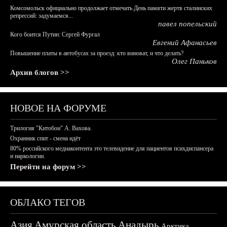
Комсомольск официально продолжает отмечать День памяти жертв сталинских
репрессий: задумаемся...
павел попельский
Кого боится Путин: Сергей Фургал
Евгений Афанасьев
Повышение платы в автобусах за проезд: кто виноват, и что делать?
Олег Паньков
Архив блогов >>
НОВОЕ НА ФОРУМЕ
Трилогия "Китобои" А. Вахова.
Охранник спит - смена идёт
80% российского медиаконтента это телевидение для пациентов психдиспансера
и наркологии.
Перейти на форум >>
ОБЛАКО ТЕГОВ
Азия
Амурская область
Анадырь
Арктика