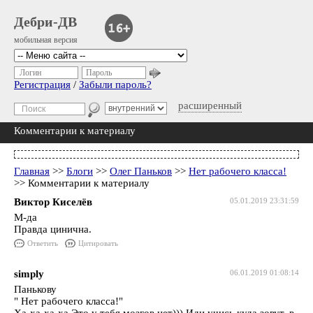
Дебри-ДВ
мобильная версия
Логин
Пароль
Регистрация
/
Забыли пароль?
расширенный
Комментарии к материалу
Главная
>>
Блоги
>>
Олег Паньков
>>
Нет рабочего класса!
>> Комментарии к материалу
Виктор Киселёв
05.01.2019 23:31:59
М-да
Правда цинична.
Ответить
Цитировать
simply
06.01.2019 01:08:14
Панькову
" Нет рабочего класса!"