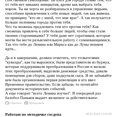
собственной самооценки. Ты плох для города только тем, что
от тебя нет никаких инициатив, кроме как выбрать тебя
мэром. Ты ни черта не разбираешься в управлении людьми,
способами привлечения к себе новых людей, так как живешь
по принципу "кто не с мной, тот мне враг". А так получается
больше половины города против тебя.
Что ты можешь предложить тем кто против тебя? Как
сможешь привлечь к себе больше людей, чтобы они стали
твоими сторонниками? У тебя даже нет соратников, которые
могли бы вести разъяснительную работу с сомневающимися.
Так что тебе до Ленина или Маркса как до Луны пешком
идти...
Да и в завершении, должен отметить, что толкателями
"кувалды", как ты выразился, были представители из буржуа,
которые поддерживали преобразования в России и желали
этих преобразований, выделяли денежные средства, давали
помещения для сборов, даже подкупали сыск. И не забывайте
кем была организована первая революция и кто ввел
Временное правительство. Если забыли, то почитайте
документы исторических событий.
А еще говорит "всего Ленина изучил". В очередной раз
балобол Паньков выдает желаемое за действительное.
Ответить
Цитировать
Работаю по методичке госдепа
06.01.2019 12:05:09