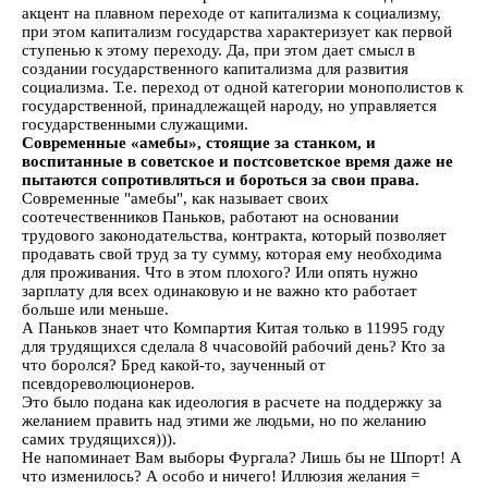
акцент на плавном переходе от капитализма к социализму,
при этом капитализм государства характеризует как первой
ступенью к этому переходу. Да, при этом дает смысл в
создании государственного капитализма для развития
социализма. Т.е. переход от одной категории монополистов к
государственной, принадлежащей народу, но управляется
государственными служащими.
Современные «амебы», стоящие за станком, и
воспитанные в советское и постсоветское время даже не
пытаются сопротивляться и бороться за свои права.
Современные "амебы", как называет своих
соотечественников Паньков, работают на основании
трудового законодательства, контракта, который позволяет
продавать свой труд за ту сумму, которая ему необходима
для проживания. Что в этом плохого? Или опять нужно
зарплату для всех одинаковую и не важно кто работает
больше или меньше.
А Паньков знает что Компартия Китая только в 11995 году
для трудящихся сделала 8 ччасовойй рабочий день? Кто за
что боролся? Бред какой-то, заученный от
псевдореволюционеров.
Это было подана как идеология в расчете на поддержку за
желанием править над этими же людьми, но по желанию
самих трудящихся))).
Не напоминает Вам выборы Фургала? Лишь бы не Шпорт! А
что изменилось? А особо и ничего! Иллюзия желания =