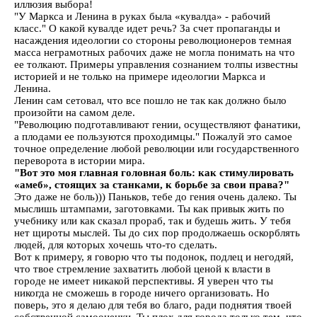
иллюзия выбора!
"У Маркса и Ленина в руках была «кувалда» - рабочий
класс." О какой кувалде идет речь? За счет пропаганды и
насаждения идеологии со стороны революционеров темная
масса неграмотных рабочих даже не могла понимать на что
ее толкают. Примеры управления сознанием толпы известны
историей и не только на примере идеологии Маркса и
Ленина.
Ленин сам сетовал, что все пошло не так как должно было
произойти на самом деле.
"Революцию подготавливают гении, осуществляют фанатики,
а плодами ее пользуются проходимцы." Пожалуй это самое
точное определение любой революции или государственного
переворота в истории мира.
"Вот это моя главная головная боль: как стимулировать
«амеб», стоящих за станками, к борьбе за свои права?"
Это даже не боль))) Паньков, тебе до гения очень далеко. Ты
мыслишь штампами, заготовками. Ты как привык жить по
учебнику или как сказал прораб, так и будешь жить. У тебя
нет щироты мыслей. Ты до сих пор продолжаешь оскорблять
людей, для которых хочешь что-то сделать.
Вот к примеру, я говорю что ты подонок, подлец и негодяй,
что твое стремление захватить любой ценой к власти в
городе не имеет никакой перспективы. Я уверен что ты
никогда не сможешь в городе ничего организовать. Но
поверь, это я делаю для тебя во благо, ради поднятия твоей