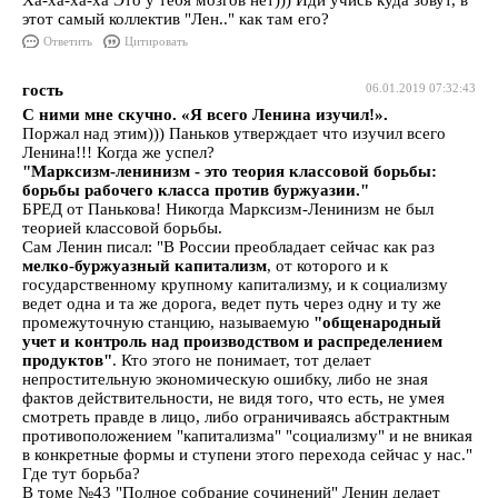
Ха-ха-ха-ха Это у тебя мозгов нет))) Иди учись куда зовут, в
этот самый коллектив "Лен.." как там его?
Ответить
Цитировать
гость
06.01.2019 07:32:43
С ними мне скучно. «Я всего Ленина изучил!».
Поржал над этим))) Паньков утверждает что изучил всего
Ленина!!! Когда же успел?
"Марксизм-ленинизм - это теория классовой борьбы:
борьбы рабочего класса против буржуазии."
БРЕД от Панькова! Никогда Марксизм-Ленинизм не был
теорией классовой борьбы.
Сам Ленин писал: "В России преобладает сейчас как раз
мелко-буржуазный капитализм
, от которого и к
государственному крупному капитализму, и к социализму
ведет одна и та же дорога, ведет путь через одну и ту же
промежуточную станцию, называемую
"общенародный
учет и контроль над производством и распределением
продуктов"
. Кто этого не понимает, тот делает
непростительную экономическую ошибку, либо не зная
фактов действительности, не видя того, что есть, не умея
смотреть правде в лицо, либо ограничиваясь абстрактным
противоположением "капитализма" "социализму" и не вникая
в конкретные формы и ступени этого перехода сейчас у нас."
Где тут борьба?
В томе №43 "Полное собрание сочинений" Ленин делает