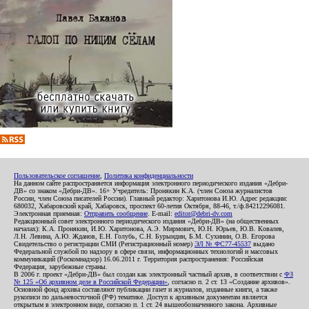
Пользовательское соглашение
,
Политика конфиденциальности
На данном сайте распространяется информация электронного периодического издания «Дебри-
ДВ» со знаком «Дебри-ДВ». 16+ Учредитель: Пронякин К.А. (член Союза журналистов
России, член Союза писателей России). Главный редактор: Харитонова И.Ю. Адрес редакции:
680032, Хабаровский край, Хабаровск, проспект 60-летия Октября, 88-46, т./ф.84212296081.
Электронная приемная:
Отправить сообщение
. E-mail:
editor@debri-dv.com
Редакционный совет электронного периодического издания «Дебри-ДВ» (на общественных
началах): К.А. Пронякин, И.Ю. Харитонова, А.Э. Мирмович, Ю.Н. Юрьев, Ю.В. Ковалев,
Л.Н. Левина, А.Ю. Жданов, Е.Н. Голубь, С.Н. Бурындин, Б.М. Сухинин, О.В. Егорова
Свидетельство о регистрации СМИ (Регистрационный номер)
ЭЛ № ФС77-45537
выдано
Федеральной службой по надзору в сфере связи, информационных технологий и массовых
коммуникаций (Роскомнадзор) 16.06.2011 г. Территория распространения: Российская
Федерация, зарубежные страны.
В 2006 г. проект «Дебри-ДВ» был создан как электронный частный архив, в соответствии с
ФЗ
№ 125 «Об архивном деле в Российской Федерации»
, согласно п. 2 ст. 13 «Создание архивов».
Основной фонд архива составляют публикации газет и журналов, изданные книги, а также
рукописи по дальневосточной (РФ) тематике. Доступ к архивным документам является
открытым в электронном виде, согласно п. 1 ст. 24 вышеобозначенного закона. Архивные