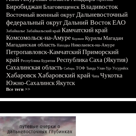
Биробиджан
Владивосток
Благовещенск
Дальневосточный
Восточный военный округ
федеральный округ
Дальний Восток
ЕАО
Камчатский край
Забайкалье
Забайкальский край
Комсомольск-на-Амуре
Магадан
Курилы
Корякия
Магаданская область
Николаевск-на-Амуре
Находка
Приморский
Петропавловск-Камчатский
край
Республика Саха (Якутия)
Республика Бурятия
Сахалинская область
ТОФ
Тында
Улан-Удэ
Уссурийск
Сибирь
Хабаровск
Хабаровский край
Чукотка
Чита
Южно-Сахалинск
Якутск
Все теги >>