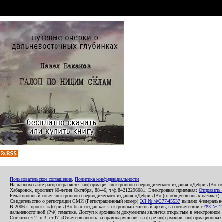
Пользовательское соглашение
,
Политика конфиденциальности
На данном сайте распространяется информация электронного периодического издания «Дебри-ДВ» с
Хабаровск, проспект 60-летия Октября, 88-46, т./ф.84212296081. Электронная приемная:
Отправить
Редакционный совет электронного периодического издания «Дебри-ДВ» (на общественных началах
Свидетельство о регистрации СМИ (Регистрационный номер)
ЭЛ № ФС77-45537
выдано Федеральной
В 2006 г. проект «Дебри-ДВ» был создан как электронный частный архив, в соответствии с
ФЗ № 12
дальневосточной (РФ) тематике. Доступ к архивным документам является открытым в электронном вид
Согласно ч.2. п.3. ст.17 «Ответственность за правонарушения в сфере информации, информационн