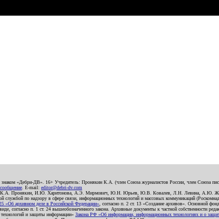
о знаком «Дебри-ДВ». 16+ Учредитель: Пронякин К.А. (член Союза журналистов России, член Союза писа
 сообщение
. E-mail:
editor@debri-dv.com
): К.А. Пронякин, И.Ю. Харитонова, А.Э. Мирмович, Ю.Н. Юрьев, Ю.В. Ковалев, Л.Н. Левина, А.Ю. Ж
 службой по надзору в сфере связи, информационных технологий и массовых коммуникаций (Роскомнадзо
5 «Об архивном деле в Российской Федерации»
, согласно п. 2 ст. 13 «Создание архивов». Основной фон
е, согласно п. 1 ст. 24 вышеобозначенного закона. Архивные документы к частной собственности редакци
ых технологий и защиты информации»
Закона РФ «Об информации, информационных технологиях и о защите