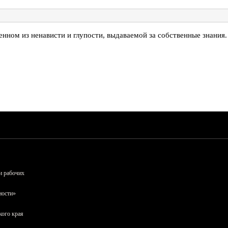
ном из ненависти и глупости, выдаваемой за собственные знания. 
и рабочих
ности»
кого края