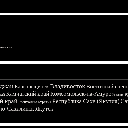
ркологии.
джан
Владивосток
Благовещенск
Восточный воен
Камчатский край
Комсомольск-на-Амуре
К
рай
Корякия
й край
Республика Саха (Якутия)
Са
Республика Бурятия
о-Сахалинск
Якутск