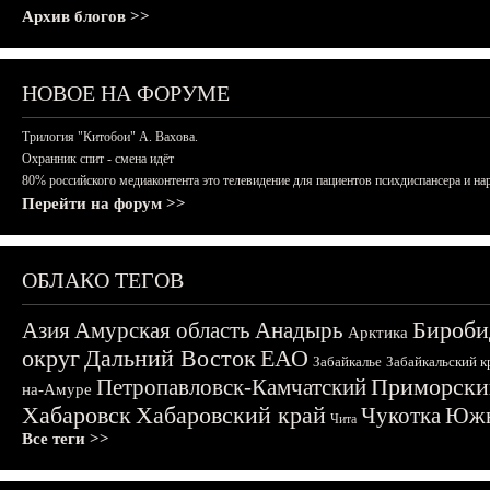
Архив блогов >>
НОВОЕ НА ФОРУМЕ
Трилогия "Китобои" А. Вахова.
Охранник спит - смена идёт
80% российского медиаконтента это телевидение для пациентов психдиспансера и на
Перейти на форум >>
ОБЛАКО ТЕГОВ
Бироби
Азия
Амурская область
Анадырь
Арктика
округ
Дальний Восток
ЕАО
Забайкалье
Забайкальский к
Приморски
Петропавловск-Камчатский
на-Амуре
Хабаровск
Хабаровский край
Чукотка
Южн
Чита
Все теги >>