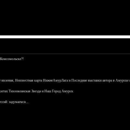
 Комсомольске?!
 явления, Неизвестная карта НижнеАмурЛага и Последние выставки автора в Амурске 
азетах Тихоокеанская Звезда и Наш Город Амурск
сий: задумаемся...