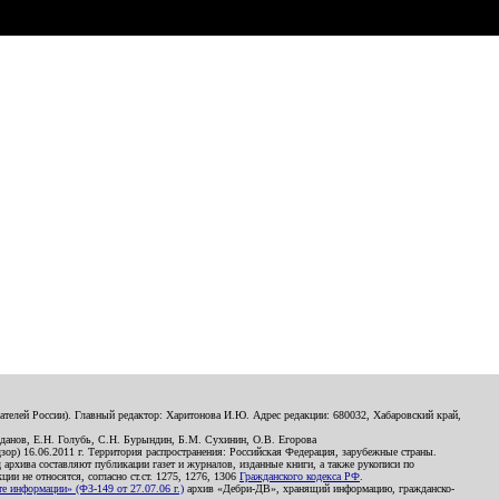
телей России). Главный редактор: Харитонова И.Ю. Адрес редакции: 680032, Хабаровский край,
данов, Е.Н. Голубь, С.Н. Бурындин, Б.М. Сухинин, О.В. Егорова
р) 16.06.2011 г. Территория распространения: Российская Федерация, зарубежные страны.
д архива составляют публикации газет и журналов, изданные книги, а также рукописи по
и не относятся, согласно ст.ст. 1275, 1276, 1306
Гражданского кодекса РФ
.
 информации» (ФЗ-149 от 27.07.06 г.)
архив «Дебри-ДВ», хранящий информацию, гражданско-