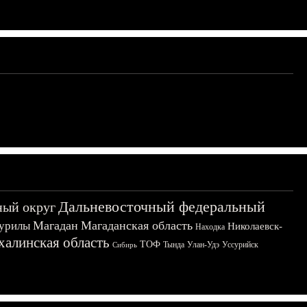
Дальневосточный федеральный
ный округ
Магадан
Магаданская область
урилы
Николаевск-
Находка
халинская область
ТОФ
Тында
Улан-Удэ
Уссурийск
Сибирь