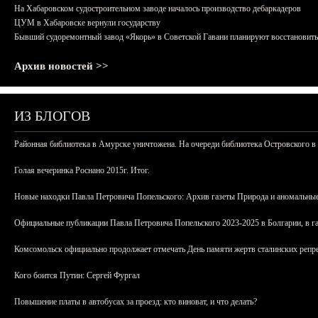
На Хабаровском судостроительном заводе началось производство дебаркадеров
ЦУМ в Хабаровске вернули государству
Бывший судоремонтный завод «Якорь» в Советской Гавани планируют восстановить
Архив новостей >>
ИЗ БЛОГОВ
Районная библиотека в Амурске уничтожена. На очереди библиотека Островского в
Голая вечеринка Роснано 2015г. Итог.
Новые находки Павла Петровича Попельского: Архив газеты Природа и аномальные
Официальные публикации Павла Петровича Попельского 2023-2025 в Болгарии, в г
Комсомольск официально продолжает отмечать День памяти жертв сталинских репрес
Кого боится Путин: Сергей Фургал
Повышение платы в автобусах за проезд: кто виноват, и что делать?