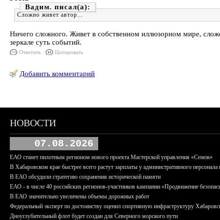
Вадим.
Сложно живет автор...
Ничего сложного. Живет в собственном иллюзорном мире, сложен
зеркале суть событий.
Ответить
Цитировать
Добавить комментарий
НОВОСТИ
07.08.2026
ЕАО станет пилотным регионом нового проекта Мастерской управления «Сенеж»
В Хабаровском крае быстрее всего растут зарплаты у административного персонала 
В ЕАО обсудили стратегию сохранения исторической памяти
ЕАО - в числе 40 российских регионов-участников кампании «Продвижение безопас
В ЕАО значительно увеличены объемы дорожных работ
Федеральный эксперт по достоинству оценил спортивную инфраструктуру Хабаровс
Дноуглубительный флот будет создан для Северного морского пути