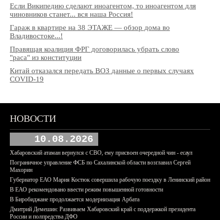
Если Википедию сделают иноагентом, то иноагентом для
чиновников станет... вся наша Россия!
Гараж в квартире на 38 ЭТАЖЕ — обзор дома во
Владивостоке...!
Правящая коалиция ФРГ договорилась убрать слово
"раса" из конституции
Китай отказался передать ВОЗ данные о первых случаях
COVID-19
НОВОСТИ
10.08.2026
Хабаровский атаман вернулся с СВО, ему присвоен очередной чин - есаул
Пограничное управление ФСБ по Сахалинской области возглавил Сергей
Махорин
Губернатор ЕАО Мария Костюк совершила рабочую поездку в Ленинский район
В ЕАО рекомендовано ввести режим повышенной готовности
В Биробиджане продолжается модернизация Арбата
Дмитрий Демешин: Развиваем Хабаровский край с поддержкой президента
России и полпредства ДФО