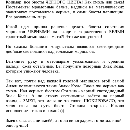
Кошмар: все бюсты ЧЕРНОГО ЦВЕТА! Как смоль или сажа!
Постаменты мраморные белые, надписи на металлических
окантовках постаментов черные, и сами бюсты чернющие.
Еле различаешь лица.
Какой ид-т принял решение делать бюсты советских
маршалов ЧЕРНЫМИ на входе в торжественно БЕЛЫЙ
гранитный мемориал памяти?! Это же кощунство!
Но самым большим кощунством являются светодиодные
двойные светильники над головами маршалов.
Вытяните руку и оттопырьте указательный и средний
пальцы, сжав остальные. Вы получите позорный Знак Козы,
которым унижают человека.
Так вот, почти над каждой головой маршалов этой самой
Аллеи возвышаются такие Знаки Козы. Такие же черные как
смоль. Над черным бюстом Сталина - черный светодиодный
Знак Козы. А по стволу светильника вьётся на первый
взгляд... ЗМЕЯ, это меня не то слово ШОКИРОВАЛО, это
меня глаза на суть бюста Сталина открыло. Каково
исполнение - таков и пахан! :))
Змея оказалась не змеёй, а то ли виноградом, то ли малиной -
еще лучше!