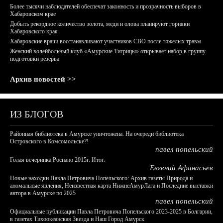
Более тысячи наблюдателей обеспечат законность и прозрачность выборов в
Хабаровском крае
Добыть рекордное количество золота, меди и олова планируют горняки
Хабаровского края
Хабаровские врачи восстанавливают участников СВО после тяжелых травм
Женский волейбольный клуб «Амурские Тигрицы» открывает набор в группу
подготовки резерва
Архив новостей >>
ИЗ БЛОГОВ
Районная библиотека в Амурске уничтожена. На очереди библиотека
Островского в Комсомольске?!
павел попельский
Голая вечеринка Роснано 2015г. Итог.
Евгений Афанасьев
Новые находки Павла Петровича Попельского: Архив газеты Природа и
аномальные явления, Неизвестная карта НижнеАмурЛага и Последние выставки
автора в Амурске по 2025
павел попельский
Официальные публикации Павла Петровича Попельского 2023-2025 в Болгарии,
в газетах Тихоокеанская Звезда и Наш Город Амурск