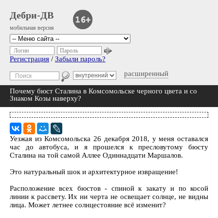
Дебри-ДВ
мобильная версия
Логин
Пароль
Регистрация
/
Забыли пароль?
расширенный
Почему бюст Сталина в Комсомольске черного цвета и со
Знаком Козы наверху?
Уезжая из Комсомольска 26 декабря 2018, у меня оставался
час до автобуса, и я прошелся к пресловутому бюсту
Сталина на той самой Аллее Одиннадцати Маршалов.
Это натуральный шок и архитектурное извращение!
Расположение всех бюстов - спиной к закату и по косой
линии к рассвету. Их ни черта не освещает солнце, не видны
лица. Может летнее солнцестояние всё изменит?