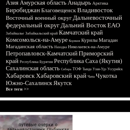
Азия
Амурская область
Анадырь
Арктика
Биробиджан
Владивосток
Благовещенск
Дальневосточный
Восточный военный округ
федеральный округ
Дальний Восток
ЕАО
Камчатский край
Забайкалье
Забайкальский край
Комсомольск-на-Амуре
Магадан
Курилы
Корякия
Магаданская область
Николаевск-на-Амуре
Находка
Приморский
Петропавловск-Камчатский
край
Республика Саха (Якутия)
Республика Бурятия
Сахалинская область
ТОФ
Тында
Улан-Удэ
Уссурийск
Сибирь
Хабаровск
Хабаровский край
Чукотка
Чита
Южно-Сахалинск
Якутск
Все теги >>