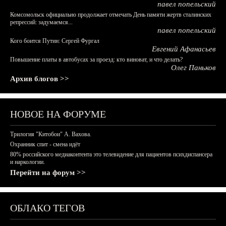
павел попельский
Комсомольск официально продолжает отмечать День памяти жертв сталинских
репрессий: задумаемся...
павел попельский
Кого боится Путин: Сергей Фургал
Евгений Афанасьев
Повышение платы в автобусах за проезд: кто виноват, и что делать?
Олег Паньков
Архив блогов >>
НОВОЕ НА ФОРУМЕ
Трилогия "Китобои" А. Вахова.
Охранник спит - смена идёт
80% российского медиаконтента это телевидение для пациентов психдиспансера
и наркологии.
Перейти на форум >>
ОБЛАКО ТЕГОВ