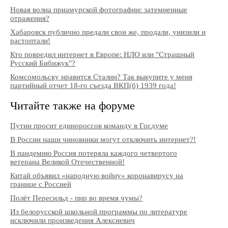
Новая волна приамурской фотографии: затемненные
отражения?
Хабаровск публично предали свои же, продали, унизили и
растоптали!
Кто повредил интернет в Европе: НЛО или "Страшный
Русский Бибижук"?
Комсомольску нравится Сталин? Так выкупите у меня
партийный отчет 18-го съезда ВКП(б) 1939 года!
Читайте также на форуме
Путин просит единороссов команду в Госдуме
В России наши чиновники могут отключить интернет?!
В пандемию Россия потеряла каждого четвертого
ветерана Великой Отечественной!
Китай объявил «народную войну» коронавирусу на
границе с Россией
Полёт Пересильд - пир во время чумы?
Из белорусской школьной программы по литературе
исключили произведения Алексиевич