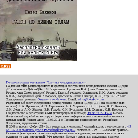
Пользовательское соглашение
,
Политика конфиденциальности
На данном сайте распространяется информация электронного периодического издания «Дебри-
ДВ» со знаком «Дебри-ДВ». 16+ Учредитель: Пронякин К.А. (член Союза журналистов
России, член Союза писателей России). Главный редактор: Харитонова И.Ю. Адрес редакции:
680032, Хабаровский край, Хабаровск, проспект 60-летия Октября, 88-46, т./ф.84212296081.
Электронная приемная:
Отправить сообщение
. E-mail:
editor@debri-dv.com
Редакционный совет электронного периодического издания «Дебри-ДВ» (на общественных
началах): К.А. Пронякин, И.Ю. Харитонова, А.Э. Мирмович, Ю.Н. Юрьев, Ю.В. Ковалев,
Л.Н. Левина, А.Ю. Жданов, Е.Н. Голубь, С.Н. Бурындин, Б.М. Сухинин, О.В. Егорова
Свидетельство о регистрации СМИ (Регистрационный номер)
ЭЛ № ФС77-45537
выдано
Федеральной службой по надзору в сфере связи, информационных технологий и массовых
коммуникаций (Роскомнадзор) 16.06.2011 г. Территория распространения: Российская
Федерация, зарубежные страны.
В 2006 г. проект «Дебри-ДВ» был создан как электронный частный архив, в соответствии с
ФЗ
№ 125 «Об архивном деле в Российской Федерации»
, согласно п. 2 ст. 13 «Создание архивов».
Основной фонд архива составляют публикации газет и журналов, изданные книги, а также
рукописи по дальневосточной (РФ) тематике. Доступ к архивным документам является