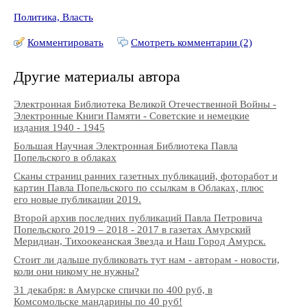
Политика, Власть
Комментировать
Смотреть комментарии (2)
Другие материалы автора
Электронная Библиотека Великой Отечественной Войны -
Электронные Книги Памяти - Советские и немецкие
издания 1940 - 1945
Большая Научная Электронная Библиотека Павла
Попельского в облаках
Сканы страниц ранних газетных публикаций, фоторабот и
картин Павла Попельского по ссылкам в Облаках, плюс
его новые публикации 2019.
Второй архив последних публикаций Павла Петровича
Попельского 2019 – 2018 - 2017 в газетах Амурский
Меридиан, Тихоокеанская Звезда и Наш Город Амурск.
Стоит ли дальше публиковать тут нам - авторам - новости,
коли они никому не нужны?
31 декабря: в Амурске спички по 400 руб, в
Комсомольске мандарины по 40 руб!