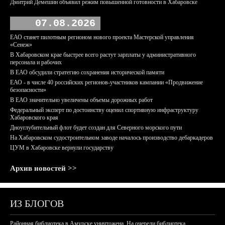
Дмитрий Демешин объявил режим повышенной готовности в Хабаровске
07.08.2026
ЕАО станет пилотным регионом нового проекта Мастерской управления
«Сенеж»
В Хабаровском крае быстрее всего растут зарплаты у административного
персонала и рабочих
В ЕАО обсудили стратегию сохранения исторической памяти
ЕАО - в числе 40 российских регионов-участников кампании «Продвижение
безопасности»
В ЕАО значительно увеличены объемы дорожных работ
Федеральный эксперт по достоинству оценил спортивную инфраструктуру
Хабаровского края
Дноуглубительный флот будет создан для Северного морского пути
На Хабаровском судостроительном заводе началось производство дебаркадеров
ЦУМ в Хабаровске вернули государству
Архив новостей >>
ИЗ БЛОГОВ
Районная библиотека в Амурске уничтожена. На очереди библиотека