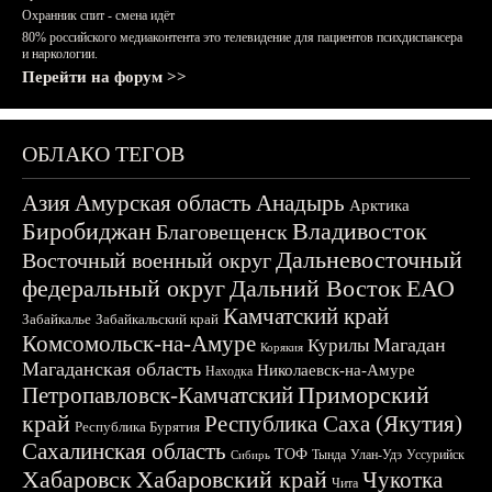
Охранник спит - смена идёт
80% российского медиаконтента это телевидение для пациентов психдиспансера
и наркологии.
Перейти на форум >>
ОБЛАКО ТЕГОВ
Азия
Амурская область
Анадырь
Арктика
Биробиджан
Владивосток
Благовещенск
Дальневосточный
Восточный военный округ
федеральный округ
Дальний Восток
ЕАО
Камчатский край
Забайкалье
Забайкальский край
Комсомольск-на-Амуре
Магадан
Курилы
Корякия
Магаданская область
Николаевск-на-Амуре
Находка
Приморский
Петропавловск-Камчатский
край
Республика Саха (Якутия)
Республика Бурятия
Сахалинская область
ТОФ
Тында
Улан-Удэ
Уссурийск
Сибирь
Хабаровск
Хабаровский край
Чукотка
Чита