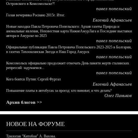
Островского в Комсомольске?!
павел попельский
Голая вечеринка Роснано 2015г. Итог.
Евгений Афанасьев
Новые находки Павла Петровича Попельского: Архив газеты Природа и
аномальные явления, Неизвестная карта НижнеАмурЛага и Последние выставки
автора в Амурске по 2025
павел попельский
Официальные публикации Павла Петровича Попельского 2023-2025 в Болгарии,
в газетах Тихоокеанская Звезда и Наш Город Амурск
павел попельский
Комсомольск официально продолжает отмечать День памяти жертв сталинских
репрессий: задумаемся...
павел попельский
Кого боится Путин: Сергей Фургал
Евгений Афанасьев
Повышение платы в автобусах за проезд: кто виноват, и что делать?
Олег Паньков
Архив блогов >>
НОВОЕ НА ФОРУМЕ
Трилогия "Китобои" А. Вахова.