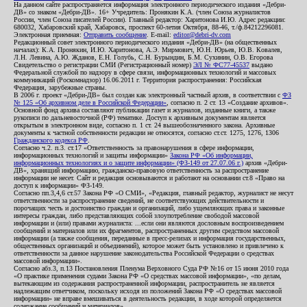
На данном сайте распространяется информация электронного периодического издания «Дебри-
ДВ» со знаком «Дебри-ДВ». 16+ Учредитель: Пронякин К.А. (член Союза журналистов
России, член Союза писателей России). Главный редактор: Харитонова И.Ю. Адрес редакции:
680032, Хабаровский край, Хабаровск, проспект 60-летия Октября, 88-46, т./ф.84212296081.
Электронная приемная:
Отправить сообщение
. E-mail:
editor@debri-dv.com
Редакционный совет электронного периодического издания «Дебри-ДВ» (на общественных
началах): К.А. Пронякин, И.Ю. Харитонова, А.Э. Мирмович, Ю.Н. Юрьев, Ю.В. Ковалев,
Л.Н. Левина, А.Ю. Жданов, Е.Н. Голубь, С.Н. Бурындин, Б.М. Сухинин, О.В. Егорова
Свидетельство о регистрации СМИ (Регистрационный номер)
ЭЛ № ФС77-45537
выдано
Федеральной службой по надзору в сфере связи, информационных технологий и массовых
коммуникаций (Роскомнадзор) 16.06.2011 г. Территория распространения: Российская
Федерация, зарубежные страны.
В 2006 г. проект «Дебри-ДВ» был создан как электронный частный архив, в соответствии с
ФЗ
№ 125 «Об архивном деле в Российской Федерации»
, согласно п. 2 ст. 13 «Создание архивов».
Основной фонд архива составляют публикации газет и журналов, изданные книги, а также
рукописи по дальневосточной (РФ) тематике. Доступ к архивным документам является
открытым в электронном виде, согласно п. 1 ст. 24 вышеобозначенного закона. Архивные
документы к частной собственности редакции не относятся, согласно ст.ст. 1275, 1276, 1306
Гражданского кодекса РФ
.
Согласно ч.2. п.3. ст.17 «Ответственность за правонарушения в сфере информации,
информационных технологий и защиты информации»
Закона РФ «Об информации,
информационных технологиях и о защите информации» (ФЗ-149 от 27.07.06 г.)
архив «Дебри-
ДВ», хранящий информацию, гражданско-правовую ответственность за распространение
информации не несет. Сайт и редакция основываются и работают на основании ст.8 «Право на
доступ к информации» ФЗ-149.
Согласно пп.3,4,6 ст.57 Закона РФ «О СМИ», «Редакция, главный редактор, журналист не несут
ответственности за распространение сведений, не соответствующих действительности и
порочащих честь и достоинство граждан и организаций, либо ущемляющих права и законные
интересы граждан, либо представляющих собой злоупотребление свободой массовой
информации и (или) правами журналиста: ...если они являются дословным воспроизведением
сообщений и материалов или их фрагментов, распространенных другим средством массовой
информации (а также сообщения, переданные в пресс-релизах и информация государственных,
общественных организаций и объединений), которое может быть установлено и привлечено к
ответственности за данное нарушение законодательства Российской Федерации о средствах
массовой информации».
Согласно абз.3, п.13 Постановления Пленума Верховного Суда РФ №16 от 15 июня 2010 года
«О практике применения судами Закона РФ «О средствах массовой информации», «по делам,
вытекающим из содержания распространенной информации, распространитель не является
надлежащим ответчиком, поскольку исходя из положений Закона РФ «О средствах массовой
информации» не вправе вмешиваться в деятельность редакции, в ходе которой определяется
содержание сообщений и материалов».