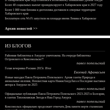
В Хабаровском крае подготовились к возможному повышению уровня Амура
Более 40 социальных выплат проиндексируют в Хабаровском крае в 2027 году
Более 1 000 тонн бензина и дизтоплива доставили в северные территории
Хабаровского края
Бесплатную сеть Wi-Fi запустили на площади имени Ленина в Хабаровске
Архив новостей >>
ИЗ БЛОГОВ
Районная библиотека в Амурске уничтожена. На очереди библиотека
Островского в Комсомольске?!
павел попельский
Голая вечеринка Роснано 2015г. Итог.
Евгений Афанасьев
Новые находки Павла Петровича Попельского: Архив газеты Природа и
аномальные явления, Неизвестная карта НижнеАмурЛага и Последние выставки
автора в Амурске по 2025
павел попельский
Официальные публикации Павла Петровича Попельского 2023-2025 в Болгарии,
в газетах Тихоокеанская Звезда и Наш Город Амурск
павел попельский
Комсомольск официально продолжает отмечать День памяти жертв сталинских