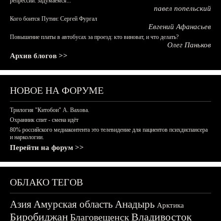
репрессий: задумаемся...
павел попельский
Кого боится Путин: Сергей Фургал
Евгений Афанасьев
Повышение платы в автобусах за проезд: кто виноват, и что делать?
Олег Паньков
Архив блогов >>
НОВОЕ НА ФОРУМЕ
Трилогия "Китобои" А. Вахова.
Охранник спит - смена идёт
80% российского медиаконтента это телевидение для пациентов психдиспансера
и наркологии.
Перейти на форум >>
ОБЛАКО ТЕГОВ
Азия
Амурская область
Анадырь
Арктика
Биробиджан
Владивосток
Благовещенск