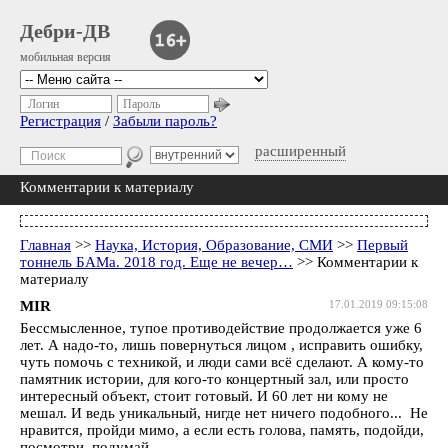
Дебри-ДВ
мобильная версия
Логин
Пароль
Регистрация
/
Забыли пароль?
расширенный
Комментарии к материалу
Главная
>>
Наука, История, Образование, СМИ
>>
Первый
тоннель БАМа. 2018 год. Еще не вечер…
>> Комментарии к
материалу
MIR
17.01.2019 09:15:08
Бессмысленное, тупое противодействие продолжается уже 6
лет. А надо-то, лишь повернуться лицом , исправить ошибку,
чуть помочь с техникой, и люди сами всё сделают. А кому-то
памятник истории, для кого-то концертный зал, или просто
интересный объект, стоит готовый. И 60 лет ни кому не
мешал. И ведь уникальный, нигде нет ничего подобного... Не
нравится, пройди мимо, а если есть голова, память, подойди,
посмотри, подумай...