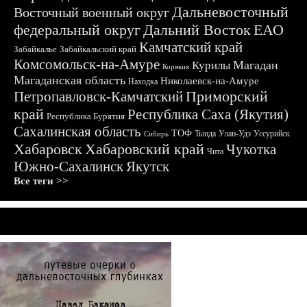
Дальневосточный
Восточный военный округ
федеральный округ
Дальний Восток
ЕАО
Камчатский край
Забайкалье
Забайкальский край
Комсомольск-на-Амуре
Магадан
Курилы
Корякия
Магаданская область
Николаевск-на-Амуре
Находка
Приморский
Петропавловск-Камчатский
край
Республика Саха (Якутия)
Республика Бурятия
Сахалинская область
ТОФ
Тында
Улан-Удэ
Уссурийск
Сибирь
Хабаровск
Хабаровский край
Чукотка
Чита
Южно-Сахалинск
Якутск
Все теги >>