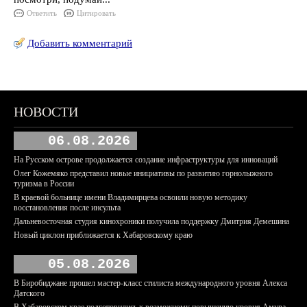
Ответить
Цитировать
Добавить комментарий
НОВОСТИ
06.08.2026
На Русском острове продолжается создание инфраструктуры для инноваций
Олег Кожемяко представил новые инициативы по развитию горнолыжного
туризма в России
В краевой больнице имени Владимирцева освоили новую методику
восстановления после инсульта
Дальневосточная студия кинохроники получила поддержку Дмитрия Демешина
Новый циклон приближается к Хабаровскому краю
05.08.2026
В Биробиджане прошел мастер-класс стилиста международного уровня Алекса
Датского