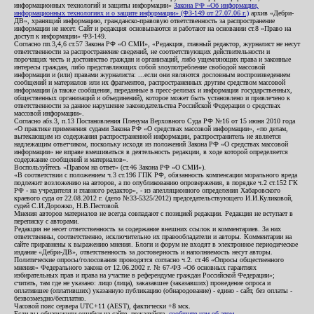
информационных технологий и защиты информации»
Закона РФ «Об информации,
информационных технологиях и о защите информации» (ФЗ-149 от 27.07.06 г.)
архив «Дебри-
ДВ», хранящий информацию, гражданско-правовую ответственность за распространение
информации не несет. Сайт и редакция основываются и работают на основании ст.8 «Право на
доступ к информации» ФЗ-149.
Согласно пп.3,4,6 ст.57 Закона РФ «О СМИ», «Редакция, главный редактор, журналист не несут
ответственности за распространение сведений, не соответствующих действительности и
порочащих честь и достоинство граждан и организаций, либо ущемляющих права и законные
интересы граждан, либо представляющих собой злоупотребление свободой массовой
информации и (или) правами журналиста: ...если они являются дословным воспроизведением
сообщений и материалов или их фрагментов, распространенных другим средством массовой
информации (а также сообщения, переданные в пресс-релизах и информация государственных,
общественных организаций и объединений), которое может быть установлено и привлечено к
ответственности за данное нарушение законодательства Российской Федерации о средствах
массовой информации».
Согласно абз.3, п.13 Постановления Пленума Верховного Суда РФ №16 от 15 июня 2010 года
«О практике применения судами Закона РФ «О средствах массовой информации», «по делам,
вытекающим из содержания распространенной информации, распространитель не является
надлежащим ответчиком, поскольку исходя из положений Закона РФ «О средствах массовой
информации» не вправе вмешиваться в деятельность редакции, в ходе которой определяется
содержание сообщений и материалов».
Воспользуйтесь «Правом на ответ» (ст.46 Закона РФ «О СМИ»).
«В соответствии с положением ч.3 ст.196 ГПК РФ, обязанность компенсации морального вреда
подлежит возложению на авторов, а по опубликованию опровержения, в порядке ч.2 ст.152 ГК
РФ - на учредителя и главного редактор», - из апелляционного определения Хабаровского
краевого суда от 22.08.2012 г. (дело №33-5325/2012) председательствующего И.И.Куликовой,
судей С.И.Дорожко, Н.В.Пестовой.
Мнения авторов материалов не всегда совпадают с позицией редакции. Редакция не вступает в
переписку с авторами.
Редакция не несет ответственность за содержание внешних ссылок и комментариев. За них
ответственны, соответственно, исключительно их правообладатели и авторы. Комментарии на
сайте приравнены к выражению мнения. Блоги и форум не входят в электронное периодическое
издание «Дебри-ДВ», ответственность за достоверность и наполняемость несут авторы.
Политические опросы/голосования проводятся согласно ч.2. ст.46 «Опросы общественного
мнения» Федерального закона от 12.06.2002 г. № 67-ФЗ «Об основных гарантиях
избирательных прав и права на участие в референдуме граждан Российской Федерации»;
считать, там где не указано: лицо (лица), заказавшее (заказавших) проведение опроса и
оплатившее (оплативших) указанную публикацию (обнародование) - едино - сайт, без оплаты -
безвозмездно/бесплатно.
Часовой пояс сервера UTC+11 (AEST), фактически +8 мск.
Если вы обнаружили ошибки на сайте, пожалуйста,
сообщите нам об этом
.