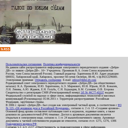
Пользовательское соглашение
,
Политика конфиденциальности
На данном сайте распространяется информация электронного периодического издания «Дебри-
ДВ» со знаком «Дебри-ДВ». 16+ Учредитель: Пронякин К.А. (член Союза журналистов
России, член Союза писателей России). Главный редактор: Харитонова И.Ю. Адрес редакции:
680032, Хабаровский край, Хабаровск, проспект 60-летия Октября, 88-46, т./ф.84212296081.
Электронная приемная:
Отправить сообщение
. E-mail:
editor@debri-dv.com
Редакционный совет электронного периодического издания «Дебри-ДВ» (на общественных
началах): К.А. Пронякин, И.Ю. Харитонова, А.Э. Мирмович, Ю.Н. Юрьев, Ю.В. Ковалев,
Л.Н. Левина, А.Ю. Жданов, Е.Н. Голубь, С.Н. Бурындин, Б.М. Сухинин, О.В. Егорова
Свидетельство о регистрации СМИ (Регистрационный номер)
ЭЛ № ФС77-45537
выдано
Федеральной службой по надзору в сфере связи, информационных технологий и массовых
коммуникаций (Роскомнадзор) 16.06.2011 г. Территория распространения: Российская
Федерация, зарубежные страны.
В 2006 г. проект «Дебри-ДВ» был создан как электронный частный архив, в соответствии с
ФЗ
№ 125 «Об архивном деле в Российской Федерации»
, согласно п. 2 ст. 13 «Создание архивов».
Основной фонд архива составляют публикации газет и журналов, изданные книги, а также
рукописи по дальневосточной (РФ) тематике. Доступ к архивным документам является
открытым в электронном виде, согласно п. 1 ст. 24 вышеобозначенного закона. Архивные
документы к частной собственности редакции не относятся, согласно ст.ст. 1275, 1276, 1306
Гражданского кодекса РФ
.
Согласно ч.2. п.3. ст.17 «Ответственность за правонарушения в сфере информации,