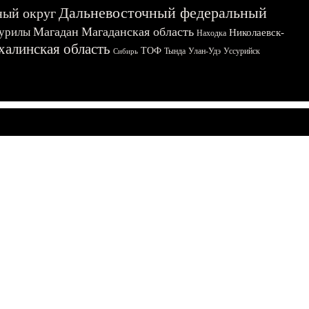
Дальневосточный федеральный
ный округ
Магадан
Магаданская область
урилы
Николаевск-
Находка
халинская область
ТОФ
Тында
Улан-Удэ
Уссурийск
Сибирь