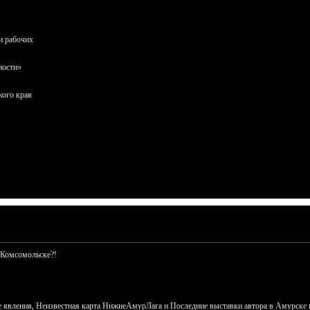
и рабочих
ности»
кого края
 Комсомольске?!
 явления, Неизвестная карта НижнеАмурЛага и Последние выставки автора в Амурске 