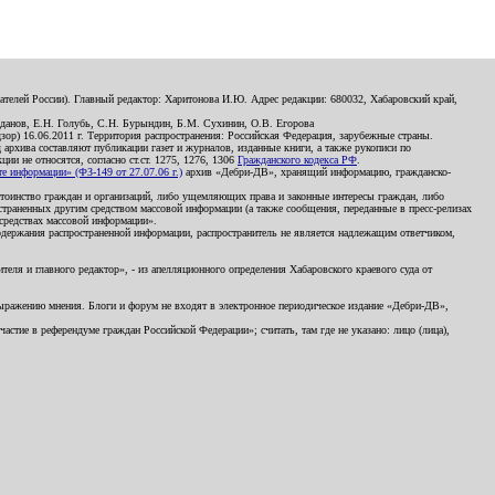
телей России). Главный редактор: Харитонова И.Ю. Адрес редакции: 680032, Хабаровский край,
данов, Е.Н. Голубь, С.Н. Бурындин, Б.М. Сухинин, О.В. Егорова
р) 16.06.2011 г. Территория распространения: Российская Федерация, зарубежные страны.
д архива составляют публикации газет и журналов, изданные книги, а также рукописи по
и не относятся, согласно ст.ст. 1275, 1276, 1306
Гражданского кодекса РФ
.
 информации» (ФЗ-149 от 27.07.06 г.)
архив «Дебри-ДВ», хранящий информацию, гражданско-
остоинство граждан и организаций, либо ущемляющих права и законные интересы граждан, либо
страненных другим средством массовой информации (а также сообщения, переданные в пресс-релизах
 средствах массовой информации».
держания распространенной информации, распространитель не является надлежащим ответчиком,
еля и главного редактор», - из апелляционного определения Хабаровского краевого суда от
 выражению мнения. Блоги и форум не входят в электронное периодическое издание «Дебри-ДВ»,
стие в референдуме граждан Российской Федерации»; считать, там где не указано: лицо (лица),