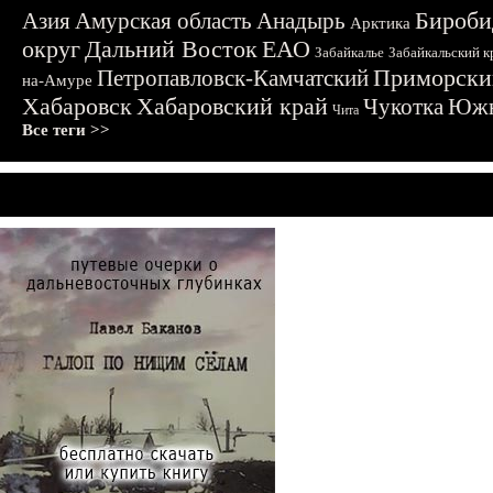
Бироби
Азия
Амурская область
Анадырь
Арктика
округ
Дальний Восток
ЕАО
Забайкалье
Забайкальский к
Приморски
Петропавловск-Камчатский
на-Амуре
Хабаровск
Хабаровский край
Чукотка
Южн
Чита
Все теги >>