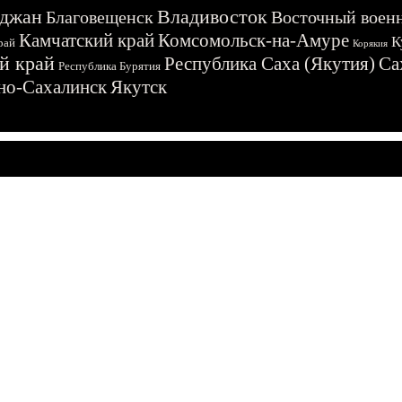
джан
Владивосток
Благовещенск
Восточный воен
Камчатский край
Комсомольск-на-Амуре
К
рай
Корякия
й край
Республика Саха (Якутия)
Са
Республика Бурятия
о-Сахалинск
Якутск