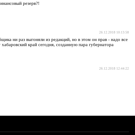
финансовый резерв?!
26.12.2018 10:13:58
щика ни раз выгоняли из редакций, но в этом он прав - надо все
ту хабаровский край сегодня, созданную пара губернатора
26.12.2018 12:44:22