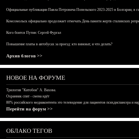
Официальные публикации Павла Петровича Попельского 2023-2025 в Болгарии, в г
Комсомольск официально продолжает отмечать День памяти жертв сталинских репрес
Кого боится Путин: Сергей Фургал
Повышение платы в автобусах за проезд: кто виноват, и что делать?
Архив блогов >>
НОВОЕ НА ФОРУМЕ
Трилогия "Китобои" А. Вахова.
Охранник спит - смена идёт
80% российского медиаконтента это телевидение для пациентов психдиспансера и на
Перейти на форум >>
ОБЛАКО ТЕГОВ