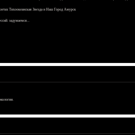
азетах Тихоокеанская Звезда и Наш Город Амурск
сий: задумаемся...
ркологии.