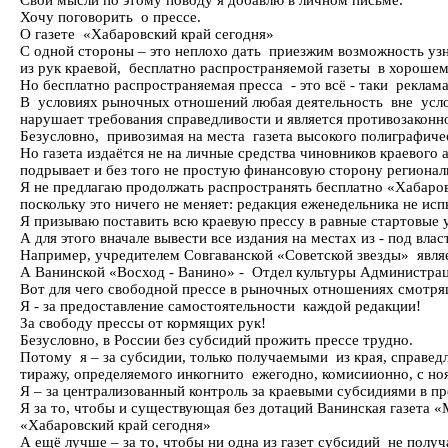
Свои мысли по этому поводу я добавлю в личном письме.
Хочу поговорить о прессе.
О газете «Хабаровский край сегодня»
С одной стороны – это неплохо дать приезжим возможность уз
из рук краевой, бесплатно распространяемой газеты в хорошем
Но бесплатно распространяемая пресса - это всё - таки реклама
В условиях рыночных отношений любая деятельность вне усл
нарушает требования справедливости и является противозаконн
Безусловно, привозимая на места газета высокого полиграфиче
Но газета издаётся не на личные средства чиновников краевого
подрывает и без того не простую финансовую сторону региона
Я не предлагаю продолжать распространять бесплатно «Хабаровс
поскольку это ничего не меняет: редакция еженедельника не и
Я призываю поставить всю краевую прессу в равные стартовые 
А для этого вначале вывести все издания на местах из - под вла
Например, учредителем Совгаванской «Советской звезды» являетс
А Ванинской «Восход - Ванино» - Отдел культуры Администрац
Вот для чего свободной прессе в рыночных отношениях смотря
Я - за предоставление самостоятельности каждой редакции!
За свободу прессы от кормящих рук!
Безусловно, в России без субсидий прожить прессе трудно.
Потому я – за субсидии, только получаемыми из края, справед
тиражу, определяемого инкогнито ежегодно, комисиионно, с ноя
Я – за централизованный контроль за краевыми субсидиями в п
Я за то, чтобы и существующая без дотаций Ванинская газета «
«Хабаровский край сегодня»
А ещё лучше – за то, чтобы ни одна из газет субсидий не получ