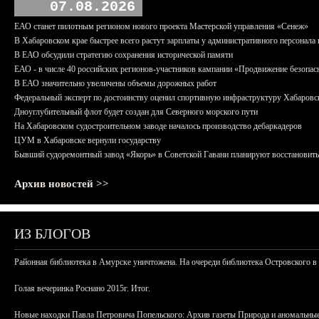
07.08.2026
ЕАО станет пилотным регионом нового проекта Мастерской управления «Сенеж»
В Хабаровском крае быстрее всего растут зарплаты у административного персонала 
В ЕАО обсудили стратегию сохранения исторической памяти
ЕАО - в числе 40 российских регионов-участников кампании «Продвижение безопас
В ЕАО значительно увеличены объемы дорожных работ
Федеральный эксперт по достоинству оценил спортивную инфраструктуру Хабаровс
Дноуглубительный флот будет создан для Северного морского пути
На Хабаровском судостроительном заводе началось производство дебаркадеров
ЦУМ в Хабаровске вернули государству
Бывший судоремонтный завод «Якорь» в Советской Гавани планируют восстановить
Архив новостей >>
ИЗ БЛОГОВ
Районная библиотека в Амурске уничтожена. На очереди библиотека Островского в
Голая вечеринка Роснано 2015г. Итог.
Новые находки Павла Петровича Попельского: Архив газеты Природа и аномальные