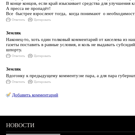
В конце концов, если край изыскивает средства для улучшения 
А пресса не пропадёт!
Все быстрее взрослеют тогда, когда понимают о необходимост
Ответить
Цитировать
Земляк
Наконец-то, хоть один толковый комментарий от киселева из наш
газеты поставить в равные условия, и коль не выдавать субсиди
шпорту.
Ответить
Цитировать
Земляк
Вдогонку к предыдущему комменту:не пара, а для пара губернато
Ответить
Цитировать
Добавить комментарий
НОВОСТИ