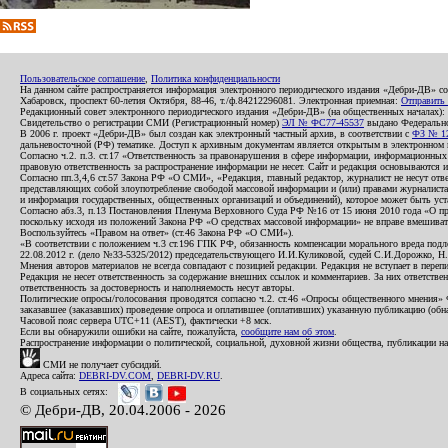
Пользовательское соглашение
,
Политика конфиденциальности
На данном сайте распространяется информация электронного периодического издания «Дебри-ДВ» с
Хабаровск, проспект 60-летия Октября, 88-46, т./ф.84212296081. Электронная приемная:
Отправить
Редакционный совет электронного периодического издания «Дебри-ДВ» (на общественных началах
Свидетельство о регистрации СМИ (Регистрационный номер)
ЭЛ № ФС77-45537
выдано Федеральной
В 2006 г. проект «Дебри-ДВ» был создан как электронный частный архив, в соответствии с
ФЗ № 12
дальневосточной (РФ) тематике. Доступ к архивным документам является открытым в электронном вид
Согласно ч.2. п.3. ст.17 «Ответственность за правонарушения в сфере информации, информационн
правовую ответственность за распространение информации не несет. Сайт и редакция основываются 
Согласно пп.3,4,6 ст.57 Закона РФ «О СМИ», «Редакция, главный редактор, журналист не несут отв
представляющих собой злоупотребление свободой массовой информации и (или) правами журналиста:
и информация государственных, общественных организаций и объединений), которое может быть уста
Согласно абз.3, п.13 Постановления Пленума Верховного Суда РФ №16 от 15 июня 2010 года «О пр
поскольку исходя из положений Закона РФ «О средствах массовой информации» не вправе вмешивать
Воспользуйтесь «Правом на ответ» (ст.46 Закона РФ «О СМИ»).
«В соответствии с положением ч.3 ст.196 ГПК РФ, обязанность компенсации морального вреда подле
22.08.2012 г. (дело №33-5325/2012) председательствующего И.И.Куликовой, судей С.И.Дорожко, Н
Мнения авторов материалов не всегда совпадают с позицией редакции. Редакция не вступает в перепи
Редакция не несет ответственность за содержание внешних ссылок и комментариев. За них ответств
ответственность за достоверность и наполняемость несут авторы.
Политические опросы/голосования проводятся согласно ч.2. ст.46 «Опросы общественного мнения» Фе
заказавшее (заказавших) проведение опроса и оплатившее (оплативших) указанную публикацию (обнаро
Часовой пояс сервера UTC+11 (AEST), фактически +8 мск.
Если вы обнаружили ошибки на сайте, пожалуйста,
сообщите нам об этом
.
Распространение информации о политической, социальной, духовной жизни общества, публикации на
СМИ не получает субсидий.
Адреса сайта:
DEBRI-DV.COM
,
DEBRI-DV.RU
.
В социальных сетях:
© Дебри-ДВ, 20.04.2006 - 2026