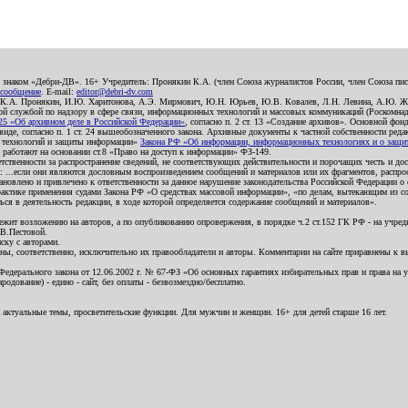
о знаком «Дебри-ДВ». 16+ Учредитель: Пронякин К.А. (член Союза журналистов России, член Союза писа
 сообщение
. E-mail:
editor@debri-dv.com
): К.А. Пронякин, И.Ю. Харитонова, А.Э. Мирмович, Ю.Н. Юрьев, Ю.В. Ковалев, Л.Н. Левина, А.Ю. Ж
 службой по надзору в сфере связи, информационных технологий и массовых коммуникаций (Роскомнадзо
5 «Об архивном деле в Российской Федерации»
, согласно п. 2 ст. 13 «Создание архивов». Основной фон
е, согласно п. 1 ст. 24 вышеобозначенного закона. Архивные документы к частной собственности редакци
ых технологий и защиты информации»
Закона РФ «Об информации, информационных технологиях и о защите
и работают на основании ст.8 «Право на доступ к информации» ФЗ-149.
етственности за распространение сведений, не соответствующих действительности и порочащих честь и д
 ...если они являются дословным воспроизведением сообщений и материалов или их фрагментов, распро
новлено и привлечено к ответственности за данное нарушение законодательства Российской Федерации о
актике применения судами Закона РФ «О средствах массовой информации», «по делам, вытекающим из со
ся в деятельность редакции, в ходе которой определяется содержание сообщений и материалов».
жит возложению на авторов, а по опубликованию опровержения, в порядке ч.2 ст.152 ГК РФ - на учредит
.В.Пестовой.
ску с авторами.
енны, соответственно, исключительно их правообладатели и авторы. Комментарии на сайте приравнены к
дерального закона от 12.06.2002 г. № 67-ФЗ «Об основных гарантиях избирательных прав и права на уча
дование) - едино - сайт, без оплаты - безвозмездно/бесплатно.
 актуальные темы, просветительские функции. Для мужчин и женщин. 16+ для детей старше 16 лет.