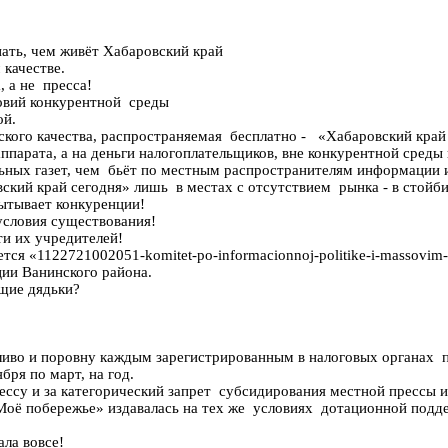
нать, чем живёт Хабаровский край
 качестве.
, а не пресса!
овий конкурентной среды
ой.
ского качества, распространяемая бесплатно - «Хабаровский край
 аппарата, а на деньги налогоплательщиков, вне конкурентной сред
льных газет, чем бьёт по местным распространителям информации
кий край сегодня» лишь в местах с отсутствием рынка - в стойбищ
спытывает конкуренции!
условия существования!
сти их учредителей!
я «1122721002051-komitet-po-informacionnoj-politike-i-massovim-k
ии Ванинского района.
щие дядьки?
ливо и поровну каждым зарегистрированным в налоговых органах п
бря по март, на год.
рессу и за категорический запрет субсидирования местной прессы 
Моё побережье» издавалась на тех же условиях дотационной поддер
ала вовсе!