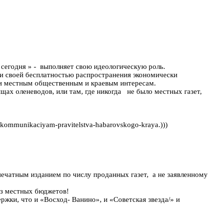
 сегодня » - выполняет свою идеологическую роль.
ы и своей бесплатностью распространения экономически
 и местным общественным и краевым интересам.
ах оленеводов, или там, где никогда не было местных газет,
ommunikaciyam-pravitelstva-habarovskogo-kraya.)))
ечатным изданием по числу проданных газет, а не заявленному
из местных бюджетов!
жки, что и «Восход- Ванино», и «Советская звезда/» и