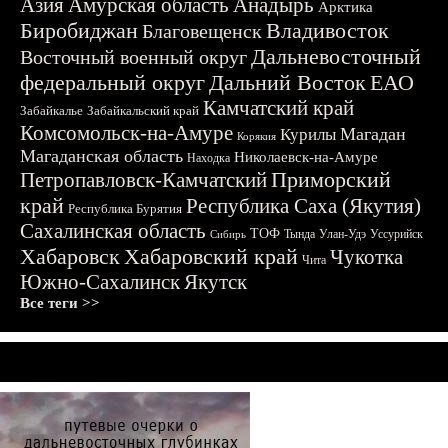
Азия
Амурская область
Анадырь
Арктика
Биробиджан
Владивосток
Благовещенск
Дальневосточный
Восточный военный округ
федеральный округ
Дальний Восток
ЕАО
Камчатский край
Забайкалье
Забайкальский край
Комсомольск-на-Амуре
Магадан
Курилы
Корякия
Магаданская область
Николаевск-на-Амуре
Находка
Приморский
Петропавловск-Камчатский
край
Республика Саха (Якутия)
Республика Бурятия
Сахалинская область
ТОФ
Тында
Улан-Удэ
Уссурийск
Сибирь
Хабаровск
Хабаровский край
Чукотка
Чита
Южно-Сахалинск
Якутск
Все теги >>