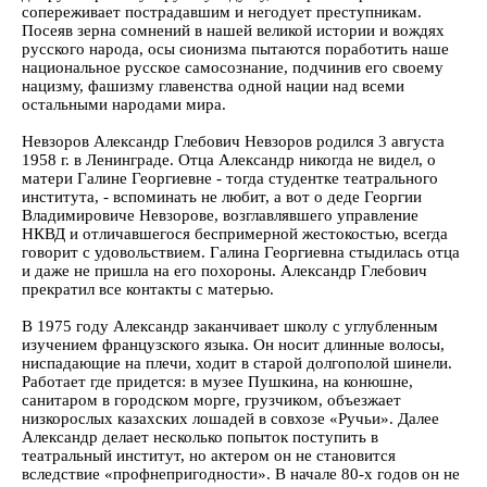
сопереживает пострадавшим и негодует преступникам.
Посеяв зерна сомнений в нашей великой истории и вождях
русского народа, осы сионизма пытаются поработить наше
национальное русское самосознание, подчинив его своему
нацизму, фашизму главенства одной нации над всеми
остальными народами мира.
Невзоров Александр Глебович Невзоров родился 3 августа
1958 г. в Ленинграде. Отца Александр никогда не видел, о
матери Галине Георгиевне - тогда студентке театрального
института, - вспоминать не любит, а вот о деде Георгии
Владимировиче Невзорове, возглавлявшего управление
НКВД и отличавшегося беспримерной жестокостью, всегда
говорит с удовольствием. Галина Георгиевна стыдилась отца
и даже не пришла на его похороны. Александр Глебович
прекратил все контакты с матерью.
В 1975 году Александр заканчивает школу с углубленным
изучением французского языка. Он носит длинные волосы,
ниспадающие на плечи, ходит в старой долгополой шинели.
Работает где придется: в музее Пушкина, на конюшне,
санитаром в городском морге, грузчиком, объезжает
низкорослых казахских лошадей в совхозе «Ручьи». Далее
Александр делает несколько попыток поступить в
театральный институт, но актером он не становится
вследствие «профнепригодности». В начале 80-х годов он не