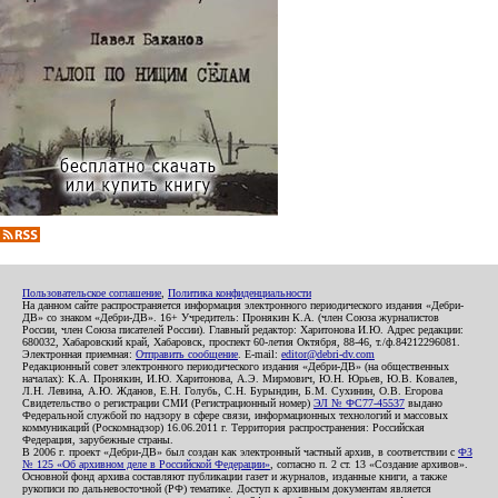
Пользовательское соглашение
,
Политика конфиденциальности
На данном сайте распространяется информация электронного периодического издания «Дебри-
ДВ» со знаком «Дебри-ДВ». 16+ Учредитель: Пронякин К.А. (член Союза журналистов
России, член Союза писателей России). Главный редактор: Харитонова И.Ю. Адрес редакции:
680032, Хабаровский край, Хабаровск, проспект 60-летия Октября, 88-46, т./ф.84212296081.
Электронная приемная:
Отправить сообщение
. E-mail:
editor@debri-dv.com
Редакционный совет электронного периодического издания «Дебри-ДВ» (на общественных
началах): К.А. Пронякин, И.Ю. Харитонова, А.Э. Мирмович, Ю.Н. Юрьев, Ю.В. Ковалев,
Л.Н. Левина, А.Ю. Жданов, Е.Н. Голубь, С.Н. Бурындин, Б.М. Сухинин, О.В. Егорова
Свидетельство о регистрации СМИ (Регистрационный номер)
ЭЛ № ФС77-45537
выдано
Федеральной службой по надзору в сфере связи, информационных технологий и массовых
коммуникаций (Роскомнадзор) 16.06.2011 г. Территория распространения: Российская
Федерация, зарубежные страны.
В 2006 г. проект «Дебри-ДВ» был создан как электронный частный архив, в соответствии с
ФЗ
№ 125 «Об архивном деле в Российской Федерации»
, согласно п. 2 ст. 13 «Создание архивов».
Основной фонд архива составляют публикации газет и журналов, изданные книги, а также
рукописи по дальневосточной (РФ) тематике. Доступ к архивным документам является