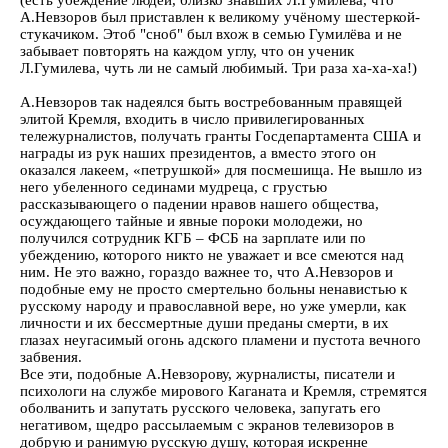
(есть убеждение людей, близко знавших Л.Гумилева, что
А.Невзоров был приставлен к великому учёному шестеркой-
стукачиком. Этоб "сноб" был вхож в семью Гумилёва и не
забывает повторять на каждом углу, что он ученик
Л.Гумилева, чуть ли не самый любимый. Три раза ха-ха-ха!)
А.Невзоров так надеялся быть востребованным правящей
элитой Кремля, входить в число привилегированных
тележурналистов, получать гранты Госдепартамента США и
награды из рук наших президентов, а вместо этого он
оказался лакеем, «петрушкой» для посмешища. Не вышло из
него убеленного сединами мудреца, с грустью
рассказывающего о падении нравов нашего общества,
осуждающего тайные и явные пороки молодежи, но
получился сотрудник КГБ – ФСБ на зарплате или по
убеждению, которого никто не уважает и все смеются над
ним. Не это важно, гораздо важнее то, что А.Невзоров и
подобные ему не просто смертельно больны ненавистью к
русскому народу и православной вере, но уже умерли, как
личности и их бессмертные души преданы смерти, в их
глазах неугасимый огонь адского пламени и пустота вечного
забвения.
Все эти, подобные А.Невзорову, журналисты, писатели и
психологи на службе мирового Каганата и Кремля, стремятся
оболванить и запутать русского человека, запугать его
негативом, щедро рассылаемым с экранов телевизоров в
добрую и ранимую русскую душу, которая искренне