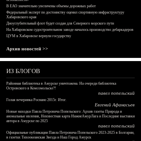
В ЕАО значительно увеличены объемы дорожных работ
Федеральный эксперт по достоинству оценил спортивную инфраструктуру
Хабаровского края
Дноуглубительный флот будет создан для Северного морского пути
На Хабаровском судостроительном заводе началось производство дебаркадеров
ЦУМ в Хабаровске вернули государству
Архив новостей >>
ИЗ БЛОГОВ
Районная библиотека в Амурске уничтожена. На очереди библиотека
Островского в Комсомольске?!
павел попельский
Голая вечеринка Роснано 2015г. Итог.
Евгений Афанасьев
Новые находки Павла Петровича Попельского: Архив газеты Природа и
аномальные явления, Неизвестная карта НижнеАмурЛага и Последние выставки
автора в Амурске по 2025
павел попельский
Официальные публикации Павла Петровича Попельского 2023-2025 в Болгарии,
в газетах Тихоокеанская Звезда и Наш Город Амурск