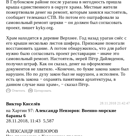
В Глубокском районе после урагана в негодность пришла
крыша единственного в округе храма. Местные жители
пожертвовали денег на ремонт, которым занялся настоятель,
сообщает телеканал СТВ. Но потом его оштрафовали за
самовольный ремонт церкви − он должен был согласовать
проект, пишет kyky.org.
Храм находится в деревне Верхнее. Год назад ураган снёс с
его крыши несколько листов шифера. Прихожане помогали
восстановить здание. А потом обнаружилось, что для работ
нужно было согласовать проект реставрации − иначе это
самовольный ремонт. Настоятель, иерей Пётр Дайлиденок,
получил штраф. Как он сказал, денег на оформление
документов не хватило. «Конечно, по букве закона закон был
нарушен. Но по духу закон был не нарушен, а исполнен. То
есть цель закона − охранять памятники архитектуры, в
данном случае наш храм», − сказал Пётр.
Ответить
Цитировать
Виктор Киселёв
28.11.2018 21:42:47
на Хартии 97:
Александр Невзоров: Военно-морские
бараны 6
28.11.2018, 11:43 5,587
АЛЕКСАНДР НЕВЗОРОВ