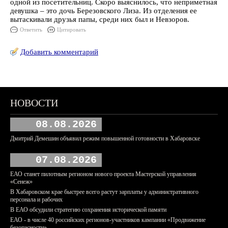
одной из посетительниц. Скоро выяснилось, что неприметная
девушка – это дочь Березовского Лиза. Из отделения ее
вытаскивали друзья папы, среди них был и Невзоров.
Ответить
Цитировать
Добавить комментарий
НОВОСТИ
08.08.2026
Дмитрий Демешин объявил режим повышенной готовности в Хабаровске
07.08.2026
ЕАО станет пилотным регионом нового проекта Мастерской управления
«Сенеж»
В Хабаровском крае быстрее всего растут зарплаты у административного
персонала и рабочих
В ЕАО обсудили стратегию сохранения исторической памяти
ЕАО - в числе 40 российских регионов-участников кампании «Продвижение
безопасности»