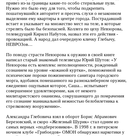
привез из-за границы какие-то особо стерильные пули.
Нужно это было ему для того, чтобы подкрепить
пошатнувшийся авторитет и пресечь слухи о незаконном
выделении ему квартиры в центре города. Пострадавший
встает и указывает на множество мест на теле, в которые
стрелять было бы безопасней. Коллега по цеху Невзорова,
телеведущий Кирилл Набутов, назвал эти его действия -
провокацией. А народ дал очередную кличку Глебычу,
НЕВРОЗов…
По поводу страсти Невзорова к оружию в своей книге
написал старый знакомый телезвезды Юрий Шутов: «У
Невзорова есть комплекс неполноценности, рожденный
сознанием на уровне «кожаной куртки», помноженной на
психические пороки пожизненного санитара городского
морга, вдобавок помешанного на разнокалиберном оружии,
ежедневно ощупывая которое, Саша... испытывает
совершенное удовлетворение, как от некоего
милитаристского онанизма, сокрушающего до помрачения
его сознание маниакальной нежностью белобилетника к
стрелковому вооружению».
Александра Глебовича взял в оборот Борис Абрамович
Березовский, и скоро «Железный Шурик» стал одним из
самых верных «подберезовиков». В 1998 г. в питерском
ночном клубе «Грибоедов» ОМОН обнаружил наркотики у