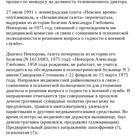
прошел по конкурсу на должность телевизионного диктора.
27 июля 1991 г. ленинградская газета «Невское время»
опубликовала, а «Независимая газета» перепечатала,
выдержки из истории болезни Александра Глебовича
Невзорова за 1975 год, связанной с прохождением им
медицинской комиссии «в связи с сомнением в психической
полноценности и решением вопроса о годности к военной
службе».
Диагноз Невзорова, газета почерпнула из истории его
болезни (N 1613/683, 1975 год): «Невзоров Александр
Глебович, 1958 года рождения, не работает, не учится,
находится на обследовании в психиатрической больнице N 3
имени Скворцова-Степанова с 22 февраля по 15 марта 1975
года. Направлен медкомиссией райвоенкомата в связи с
сомнением в психической полноценности для уточнения
диагноза и решения вопроса о годности к военной службе. В
направлении отмечаются три совершенные в прошлом
демонстративные суицидные попытки (резал кожу на
предплечьях, травился амиталнатрием), увлекался
наркотиками и другими медикаментозными средствами. Во
время осмотра на медкомиссии держался вызывающе, был
демонстративен (кривлялся, предъявлял галлюцинации).
Предварительный диагноз направления: шизофрения (?),
психопатия (?)».