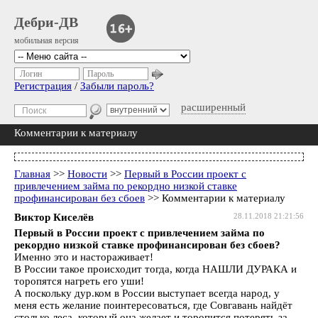
Дебри-ДВ
мобильная версия
Логин
Пароль
Регистрация
/
Забыли пароль?
расширенный
Комментарии к материалу
Главная
>>
Новости
>>
Первый в России проект с
привлечением займа по рекордно низкой ставке
профинансирован без сбоев
>> Комментарии к материалу
Виктор Киселёв
28.11.2018 21:21:56
Первый в России проект с привлечением займа по
рекордно низкой ставке профинансирован без сбоев?
Именно это и настораживает!
В России такое происходит тогда, когда НАШЛИ ДУРАКА и
торопятся нагреть его уши!
А поскольку дур.ком в России выступает всегда народ, у
меня есть желание поинтересоваться, где Совгавань найдёт
столько леса, который она желает и торопится потерять за