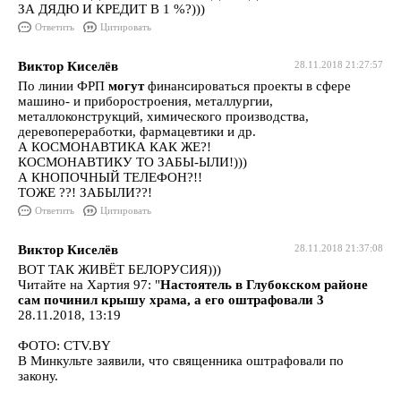
ЗА ДЯДЮ И КРЕДИТ В 1 %?)))
Ответить
Цитировать
Виктор Киселёв
28.11.2018 21:27:57
По линии ФРП
могут
финансироваться проекты в сфере
машино- и приборостроения, металлургии,
металлоконструкций, химического производства,
деревопереработки, фармацевтики и др.
А КОСМОНАВТИКА КАК ЖЕ?!
КОСМОНАВТИКУ ТО ЗАБЫ-ЫЛИ!)))
А КНОПОЧНЫЙ ТЕЛЕФОН?!!
ТОЖЕ ??! ЗАБЫЛИ??!
Ответить
Цитировать
Виктор Киселёв
28.11.2018 21:37:08
ВОТ ТАК ЖИВЁТ БЕЛОРУСИЯ)))
Читайте на Хартия 97: "
Настоятель в Глубокском районе
сам починил крышу храма, а его оштрафовали 3
28.11.2018, 13:19
ФОТО: CTV.BY
В Минкульте заявили, что священника оштрафовали по
закону.