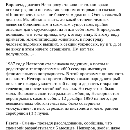
Впрочем, диагноз Невзорову ставили не только врачи
психиатры, но и он сам, так в одном интервью он сказал:
«Понятие «человек» - не более чем диагноз. Очень тяжелый
диагноз. Мы обязаны знать, до какой степени человек
является болезненным и сложным существом, крайне
опасным для окружающих, да и для себя тоже. Я прекрасно
понимаю, что тоже принадлежу к этому виду. К этому виду
приматов, млекопитающих животных, к подотряду
человекоподобных высших, к секции узконосых, ну и т. д. Я
не вижу в этом ничего страшного. Ну, вот так
получилось…».
1987 году Невзоров стал сначала ведущим, а потом и
редактором телепрограммы «600 секунд» имевшую
феноменальную популярность. В этой программе циничность
и наглость Невзорова просто обескуражили народ, который
никак не ожидал увидеть такой напор и дерзость с экранов
телевизоров после застойной жвачки. Но ему этого было
мало. Вспомнив свои театральные амбиции, Невзоров стал
переигрывать самого себя… 12 декабря 1990 на него, при
невыясненных обстоятельствах, было совершено
«покушение»: в него стреляли из пистолета и легко ранили
серебряной (!!!) пулей.
Газета «Смена» проведя расследование, сообщила, что
сценарий разрабатывался 5 месяцев. Невзоров, якобы, даже