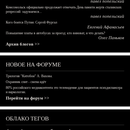
павел попельский
Комсомольск официально продолжает отмечать День памяти жертв сталинских
репрессий: задумаемся...
павел попельский
Кого боится Путин: Сергей Фургал
Евгений Афанасьев
Повышение платы в автобусах за проезд: кто виноват, и что делать?
Олег Паньков
Архив блогов >>
НОВОЕ НА ФОРУМЕ
Трилогия "Китобои" А. Вахова.
Охранник спит - смена идёт
80% российского медиаконтента это телевидение для пациентов психдиспансера
и наркологии.
Перейти на форум >>
ОБЛАКО ТЕГОВ