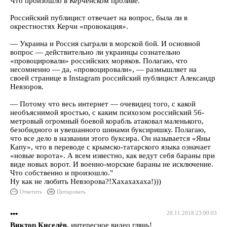
Что произошло в Керченском проливе.
Российский публицист отвечает на вопрос, была ли в
окрестностях Керчи «провокация».
— Украина и Россия сыграли в морской бой. И основной
вопрос — действительно ли украинцы сознательно
«провоцировали» российских моряков. Полагаю, что
несомненно — да, «провоцировали», — размышляет на
своей странице в Instagram российский публицист Александр
Невзоров.
— Потому что весь интернет — очевидец того, с какой
необъяснимой яростью, с каким психозом российский 56-
метровый огромный боевой корабль атаковал маленького,
безобидного и увешанного шинами буксиришку. Полагаю,
что все дело в названии этого буксира. Он называется «Яны
Капу», что в переводе с крымско-татарского языка означает
«новые ворота». А всем известно, как ведут себя бараны при
виде новых ворот. И военно-морские бараны не исключение.
Что собственно и произошло."
Ну как не любить Невзорова?!Хахахахаха!)))
Ответить
Цитировать
•••
28.11.2018 23:00:03
Виктор Киселёв
, интересное видео глянь!