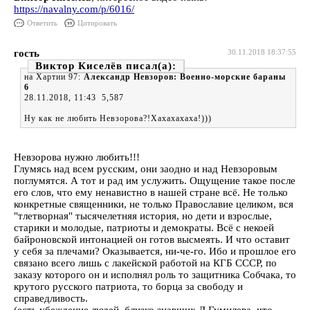
https://navalny.com/p/6016/
Ответить
Цитировать
гость
30.11.2018 18:37:55
Виктор Киселёв
на Хартии 97:
Александр Невзоров: Военно-морские бараны
6
28.11.2018, 11:43 5,587
Ну как не любить Невзорова?!Хахахахаха!)))
Невзорова нужно любить!!!
Глумясь над всем русским, они заодно и над Невзоровым
поглумятся. А тот и рад им услужить. Ощущение такое после
его слов, что ему ненавистно в нашей стране всё. Не только
конкретные священники, не только Православие целиком, вся
"тлетворная" тысячелетняя история, но дети и взрослые,
старики и молодые, патриоты и демократы. Всё с некоей
байроновской интонацией он готов высмеять. И что оставит
у себя за плечами? Оказывается, ни-че-го. Ибо и прошлое его
связано всего лишь с лакейской работой на КГБ СССР, по
заказу которого он и исполнял роль то защитника Собчака, то
крутого русского патриота, то борца за свободу и
справедливость.