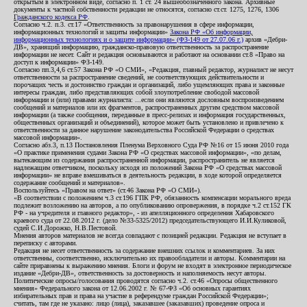
открытым в электронном виде, согласно п. 1 ст. 24 вышеобозначенного закона. Архивные
документы к частной собственности редакции не относятся, согласно ст.ст. 1275, 1276, 1306
Гражданского кодекса РФ
.
Согласно ч.2. п.3. ст.17 «Ответственность за правонарушения в сфере информации,
информационных технологий и защиты информации»
Закона РФ «Об информации,
информационных технологиях и о защите информации» (ФЗ-149 от 27.07.06 г.)
архив «Дебри-
ДВ», хранящий информацию, гражданско-правовую ответственность за распространение
информации не несет. Сайт и редакция основываются и работают на основании ст.8 «Право на
доступ к информации» ФЗ-149.
Согласно пп.3,4,6 ст.57 Закона РФ «О СМИ», «Редакция, главный редактор, журналист не несут
ответственности за распространение сведений, не соответствующих действительности и
порочащих честь и достоинство граждан и организаций, либо ущемляющих права и законные
интересы граждан, либо представляющих собой злоупотребление свободой массовой
информации и (или) правами журналиста: ...если они являются дословным воспроизведением
сообщений и материалов или их фрагментов, распространенных другим средством массовой
информации (а также сообщения, переданные в пресс-релизах и информация государственных,
общественных организаций и объединений), которое может быть установлено и привлечено к
ответственности за данное нарушение законодательства Российской Федерации о средствах
массовой информации».
Согласно абз.3, п.13 Постановления Пленума Верховного Суда РФ №16 от 15 июня 2010 года
«О практике применения судами Закона РФ «О средствах массовой информации», «по делам,
вытекающим из содержания распространенной информации, распространитель не является
надлежащим ответчиком, поскольку исходя из положений Закона РФ «О средствах массовой
информации» не вправе вмешиваться в деятельность редакции, в ходе которой определяется
содержание сообщений и материалов».
Воспользуйтесь «Правом на ответ» (ст.46 Закона РФ «О СМИ»).
«В соответствии с положением ч.3 ст.196 ГПК РФ, обязанность компенсации морального вреда
подлежит возложению на авторов, а по опубликованию опровержения, в порядке ч.2 ст.152 ГК
РФ - на учредителя и главного редактор», - из апелляционного определения Хабаровского
краевого суда от 22.08.2012 г. (дело №33-5325/2012) председательствующего И.И.Куликовой,
судей С.И.Дорожко, Н.В.Пестовой.
Мнения авторов материалов не всегда совпадают с позицией редакции. Редакция не вступает в
переписку с авторами.
Редакция не несет ответственность за содержание внешних ссылок и комментариев. За них
ответственны, соответственно, исключительно их правообладатели и авторы. Комментарии на
сайте приравнены к выражению мнения. Блоги и форум не входят в электронное периодическое
издание «Дебри-ДВ», ответственность за достоверность и наполняемость несут авторы.
Политические опросы/голосования проводятся согласно ч.2. ст.46 «Опросы общественного
мнения» Федерального закона от 12.06.2002 г. № 67-ФЗ «Об основных гарантиях
избирательных прав и права на участие в референдуме граждан Российской Федерации»;
считать, там где не указано: лицо (лица), заказавшее (заказавших) проведение опроса и