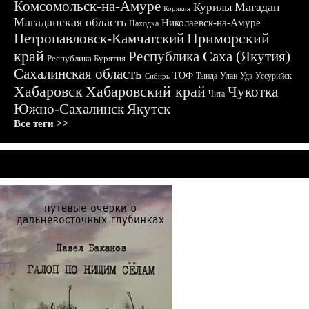
Комсомольск-на-Амуре
Магадан
Курилы
Корякия
Магаданская область
Николаевск-на-Амуре
Находка
Приморский
Петропавловск-Камчатский
край
Республика Саха (Якутия)
Республика Бурятия
Сахалинская область
ТОФ
Тында
Улан-Удэ
Уссурийск
Сибирь
Хабаровск
Хабаровский край
Чукотка
Чита
Южно-Сахалинск
Якутск
Все теги >>