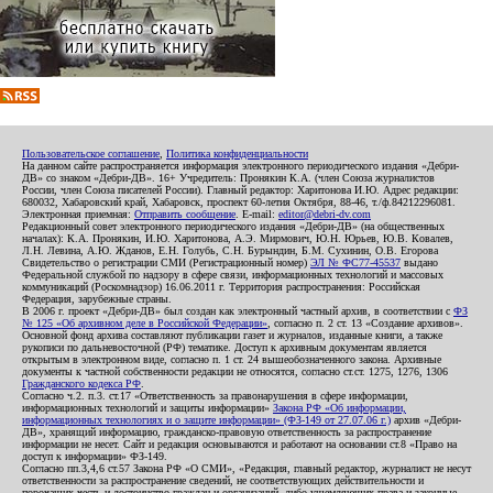
Пользовательское соглашение
,
Политика конфиденциальности
На данном сайте распространяется информация электронного периодического издания «Дебри-
ДВ» со знаком «Дебри-ДВ». 16+ Учредитель: Пронякин К.А. (член Союза журналистов
России, член Союза писателей России). Главный редактор: Харитонова И.Ю. Адрес редакции:
680032, Хабаровский край, Хабаровск, проспект 60-летия Октября, 88-46, т./ф.84212296081.
Электронная приемная:
Отправить сообщение
. E-mail:
editor@debri-dv.com
Редакционный совет электронного периодического издания «Дебри-ДВ» (на общественных
началах): К.А. Пронякин, И.Ю. Харитонова, А.Э. Мирмович, Ю.Н. Юрьев, Ю.В. Ковалев,
Л.Н. Левина, А.Ю. Жданов, Е.Н. Голубь, С.Н. Бурындин, Б.М. Сухинин, О.В. Егорова
Свидетельство о регистрации СМИ (Регистрационный номер)
ЭЛ № ФС77-45537
выдано
Федеральной службой по надзору в сфере связи, информационных технологий и массовых
коммуникаций (Роскомнадзор) 16.06.2011 г. Территория распространения: Российская
Федерация, зарубежные страны.
В 2006 г. проект «Дебри-ДВ» был создан как электронный частный архив, в соответствии с
ФЗ
№ 125 «Об архивном деле в Российской Федерации»
, согласно п. 2 ст. 13 «Создание архивов».
Основной фонд архива составляют публикации газет и журналов, изданные книги, а также
рукописи по дальневосточной (РФ) тематике. Доступ к архивным документам является
открытым в электронном виде, согласно п. 1 ст. 24 вышеобозначенного закона. Архивные
документы к частной собственности редакции не относятся, согласно ст.ст. 1275, 1276, 1306
Гражданского кодекса РФ
.
Согласно ч.2. п.3. ст.17 «Ответственность за правонарушения в сфере информации,
информационных технологий и защиты информации»
Закона РФ «Об информации,
информационных технологиях и о защите информации» (ФЗ-149 от 27.07.06 г.)
архив «Дебри-
ДВ», хранящий информацию, гражданско-правовую ответственность за распространение
информации не несет. Сайт и редакция основываются и работают на основании ст.8 «Право на
доступ к информации» ФЗ-149.
Согласно пп.3,4,6 ст.57 Закона РФ «О СМИ», «Редакция, главный редактор, журналист не несут
ответственности за распространение сведений, не соответствующих действительности и
порочащих честь и достоинство граждан и организаций, либо ущемляющих права и законные