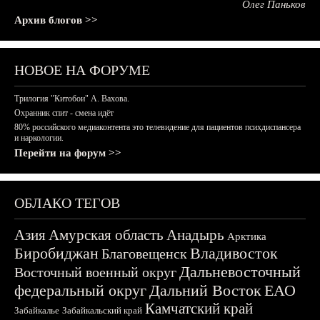
Олег Паньков
Архив блогов >>
НОВОЕ НА ФОРУМЕ
Трилогия "Китобои" А. Вахова.
Охранник спит - смена идёт
80% российского медиаконтента это телевидение для пациентов психдиспансера
и наркологии.
Перейти на форум >>
ОБЛАКО ТЕГОВ
Азия
Амурская область
Анадырь
Арктика
Биробиджан
Владивосток
Благовещенск
Дальневосточный
Восточный военный округ
федеральный округ
Дальний Восток
ЕАО
Камчатский край
Забайкалье
Забайкальский край