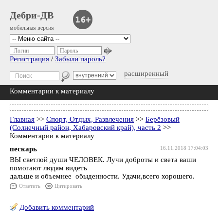
Дебри-ДВ
мобильная версия
Логин
Пароль
Регистрация
/
Забыли пароль?
расширенный
Комментарии к материалу
Главная
>>
Спорт, Отдых, Развлечения
>>
Берёзовый
(Солнечный район, Хабаровский край), часть 2
>>
Комментарии к материалу
пескарь
16.11.2018 17:04:03
ВЫ светлой души ЧЕЛОВЕК. Лучи доброты и света ваши
помогают людям видеть
дальше и объемнее обыденности. Удачи,всего хорошего.
Ответить
Цитировать
Добавить комментарий