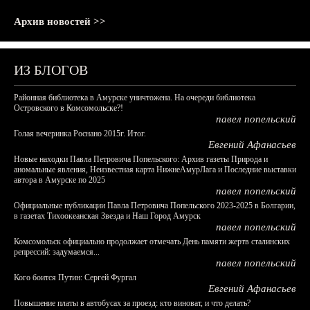
Архив новостей >>
ИЗ БЛОГОВ
Районная библиотека в Амурске уничтожена. На очереди библиотека
Островского в Комсомольске?!
павел попельский
Голая вечеринка Роснано 2015г. Итог.
Евгений Афанасьев
Новые находки Павла Петровича Попельского: Архив газеты Природа и
аномальные явления, Неизвестная карта НижнеАмурЛага и Последние выставки
автора в Амурске по 2025
павел попельский
Официальные публикации Павла Петровича Попельского 2023-2025 в Болгарии,
в газетах Тихоокеанская Звезда и Наш Город Амурск
павел попельский
Комсомольск официально продолжает отмечать День памяти жертв сталинских
репрессий: задумаемся...
павел попельский
Кого боится Путин: Сергей Фургал
Евгений Афанасьев
Повышение платы в автобусах за проезд: кто виноват, и что делать?