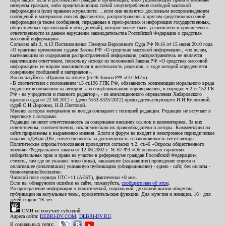
интересы граждан, либо представляющих собой злоупотребление свободой массовой
информации и (или) правами журналиста: ...если они являются дословным воспроизведением
сообщений и материалов или их фрагментов, распространенных другим средством массовой
информации (а также сообщения, переданные в пресс-релизах и информация государственных,
общественных организаций и объединений), которое может быть установлено и привлечено к
ответственности за данное нарушение законодательства Российской Федерации о средствах
массовой информации».
Согласно абз.3, п.13 Постановления Пленума Верховного Суда РФ №16 от 15 июня 2010 года
«О практике применения судами Закона РФ «О средствах массовой информации», «по делам,
вытекающим из содержания распространенной информации, распространитель не является
надлежащим ответчиком, поскольку исходя из положений Закона РФ «О средствах массовой
информации» не вправе вмешиваться в деятельность редакции, в ходе которой определяется
содержание сообщений и материалов».
Воспользуйтесь «Правом на ответ» (ст.46 Закона РФ «О СМИ»).
«В соответствии с положением ч.3 ст.196 ГПК РФ, обязанность компенсации морального вреда
подлежит возложению на авторов, а по опубликованию опровержения, в порядке ч.2 ст.152 ГК
РФ - на учредителя и главного редактор», - из апелляционного определения Хабаровского
краевого суда от 22.08.2012 г. (дело №33-5325/2012) председательствующего И.И.Куликовой,
судей С.И.Дорожко, Н.В.Пестовой.
Мнения авторов материалов не всегда совпадают с позицией редакции. Редакция не вступает в
переписку с авторами.
Редакция не несет ответственность за содержание внешних ссылок и комментариев. За них
ответственны, соответственно, исключительно их правообладатели и авторы. Комментарии на
сайте приравнены к выражению мнения. Блоги и форум не входят в электронное периодическое
издание «Дебри-ДВ», ответственность за достоверность и наполняемость несут авторы.
Политические опросы/голосования проводятся согласно ч.2. ст.46 «Опросы общественного
мнения» Федерального закона от 12.06.2002 г. № 67-ФЗ «Об основных гарантиях
избирательных прав и права на участие в референдуме граждан Российской Федерации»;
считать, там где не указано: лицо (лица), заказавшее (заказавших) проведение опроса и
оплатившее (оплативших) указанную публикацию (обнародование) - едино - сайт, без оплаты -
безвозмездно/бесплатно.
Часовой пояс сервера UTC+11 (AEST), фактически +8 мск.
Если вы обнаружили ошибки на сайте, пожалуйста,
сообщите нам об этом
.
Распространение информации о политической, социальной, духовной жизни общества,
публикации на актуальные темы, просветительские функции. Для мужчин и женщин. 16+ для
детей старше 16 лет.
СМИ не получает субсидий.
Адреса сайта:
DEBRI-DV.COM
,
DEBRI-DV.RU
.
В социальных сетях: