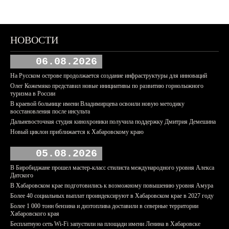
НОВОСТИ
06.08.2026
На Русском острове продолжается создание инфраструктуры для инноваций
Олег Кожемяко представил новые инициативы по развитию горнолыжного
туризма в России
В краевой больнице имени Владимирцева освоили новую методику
восстановления после инсульта
Дальневосточная студия кинохроники получила поддержку Дмитрия Демешина
Новый циклон приближается к Хабаровскому краю
05.08.2026
В Биробиджане прошел мастер-класс стилиста международного уровня Алекса
Датского
В Хабаровском крае подготовились к возможному повышению уровня Амура
Более 40 социальных выплат проиндексируют в Хабаровском крае в 2027 году
Более 1 000 тонн бензина и дизтоплива доставили в северные территории
Хабаровского края
Бесплатную сеть Wi-Fi запустили на площади имени Ленина в Хабаровске