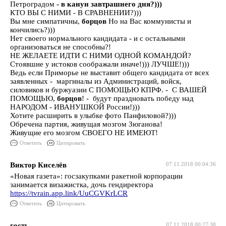
Петроградом
- в канун завтрашнего дня?)))
КТО ВЫ С НИМИ - В СРАВНЕНИИ?)))
Вы мне симпатичны,
борцов
Но на Вас коммунисты и
кончились?)))
Нет своего нормального кандидата - и с остальными
организоваться не способны?!
НЕ ЖЕЛАЕТЕ ИДТИ С НИМИ ОДНОЙ КОМАНДОЙ?
Стоявшие у истоков соображали иначе!))) ЛУЧШЕ!)))
Ведь если Приморье не выставит общего кандидата от всех
заявленных - маргиналы из Администраций, войск,
силовиков и буржуазии С ПОМОЩЬЮ КПРФ. - С ВАШЕЙ
ПОМОЩЬЮ,
борцов
! - будут праздновать победу над
НАРОДОМ - ИВАНУШКОЙ России!)))
Хотите расширить в улыбке фото Панфиловой?)))
Обречена партия, живущая мозгом Зюганова!
Живущие его мозгом СВОЕГО НЕ ИМЕЮТ!
Ответить
Цитировать
Виктор Киселёв
07.11.2018 00:04:36
«Новая газета»: госзакупками ракетной корпорации
занимается визажистка, дочь гендиректора
https://tvrain.app.link/UuCGVKrLCR
Ответить
Цитировать
гость
07.11.2018 00:27:38