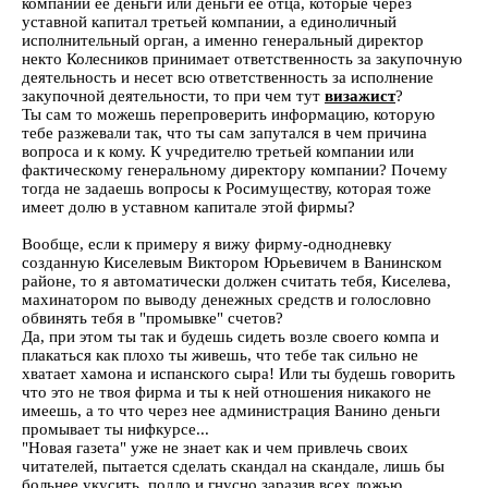
компании её деньги или деньги ее отца, которые через
уставной капитал третьей компании, а единоличный
исполнительный орган, а именно генеральный директор
некто Колесников принимает ответственность за закупочную
деятельность и несет всю ответственность за исполнение
закупочной деятельности, то при чем тут
визажист
?
Ты сам то можешь перепроверить информацию, которую
тебе разжевали так, что ты сам запутался в чем причина
вопроса и к кому. К учредителю третьей компании или
фактическому генеральному директору компании? Почему
тогда не задаешь вопросы к Росимуществу, которая тоже
имеет долю в уставном капитале этой фирмы?
Вообще, если к примеру я вижу фирму-однодневку
созданную Киселевым Виктором Юрьевичем в Ванинском
районе, то я автоматически должен считать тебя, Киселева,
махинатором по выводу денежных средств и голословно
обвинять тебя в "промывке" счетов?
Да, при этом ты так и будешь сидеть возле своего компа и
плакаться как плохо ты живешь, что тебе так сильно не
хватает хамона и испанского сыра! Или ты будешь говорить
что это не твоя фирма и ты к ней отношения никакого не
имеешь, а то что через нее администрация Ванино деньги
промывает ты нифкурсе...
"Новая газета" уже не знает как и чем привлечь своих
читателей, пытается сделать скандал на скандале, лишь бы
больнее укусить, подло и гнусно заразив всех ложью.