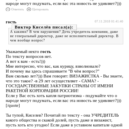
народе могут подумать, если вас эта новость не удивляет?)))
Ответить
Цитировать
гость
07.11.2018 01:41:40
Виктор Киселёв
А какими? В чем нарушения? Дочь учредитель компании, даже
не генеральный директор, даже не исполнительный директор. В
чем вообще вопрос?
Уважаемый некто
гость
По тексту вопросов нет.
А вот к вам - есть!)))
Мне интересно, что вас, как курицу, взволновало?
И почему вы здесь спрашиваете "В чём вопрос?"
Вам сколько лет?))) Вам говорят: ВИЗАЖИСТКА - Вы знаете,
что это такое? -в 29 лет осуществляет - САМА? -
ГОСУДАРСТВЕННЫЕ ЗАКУПКИ СТРАНЫ ОТ ИМЕНИ
РАКЕТНОЙ КОРПОРАЦИИ РОССИИ!
Если у Вас есть хоть капля патриотизма - подумайте что о
народе могут подумать, если вас эта новость не удивляет?)))
[/quote]
Ты тупой, Киселев? Почитай по тексту - она УЧРЕДИТЕЛЬ
какого общества и скакой долей, пусть даже и визажист,
пусть хоть кто угодно! Если даже в уставном капитале одной