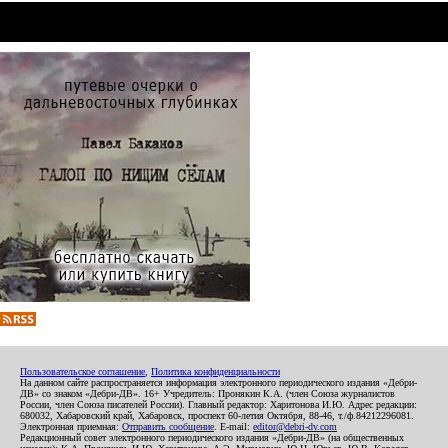
Пользовательское соглашение
,
Политика конфиденциальности
На данном сайте распространяется информация электронного периодического издания «Дебри-
ДВ» со знаком «Дебри-ДВ». 16+ Учредитель: Пронякин К.А. (член Союза журналистов
России, член Союза писателей России). Главный редактор: Харитонова И.Ю. Адрес редакции:
680032, Хабаровский край, Хабаровск, проспект 60-летия Октября, 88-46, т./ф.84212296081.
Электронная приемная:
Отправить сообщение
. E-mail:
editor@debri-dv.com
Редакционный совет электронного периодического издания «Дебри-ДВ» (на общественных