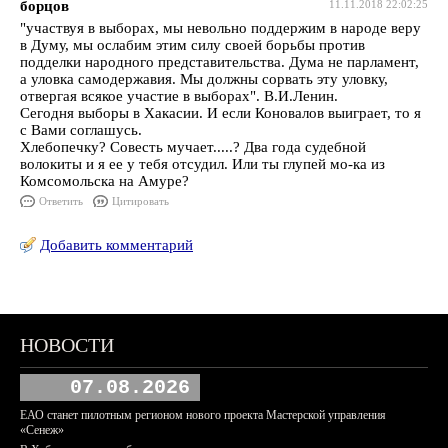
борцов
11.11.2018 22:02:25
"участвуя в выборах, мы невольно поддержим в народе веру
в Думу, мы ослабим этим силу своей борьбы против
подделки народного представительства. Дума не парламент,
а уловка самодержавия. Мы должны сорвать эту уловку,
отвергая всякое участие в выборах". В.И.Ленин.
Сегодня выборы в Хакасии. И если Коновалов выиграет, то я
с Вами соглашусь.
Хлебопечку? Совесть мучает.....? Два года судебной
волокиты и я ее у тебя отсудил. Или ты глупей мо-ка из
Комсомольска на Амуре?
Ответить
Цитировать
Добавить комментарий
НОВОСТИ
07.08.2026
ЕАО станет пилотным регионом нового проекта Мастерской управления
«Сенеж»