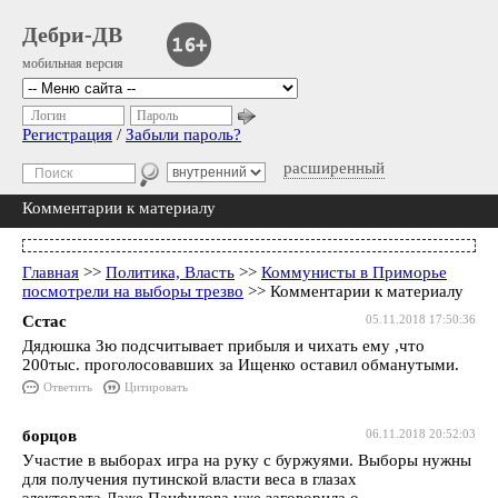
Дебри-ДВ
мобильная версия
Логин
Пароль
Регистрация
/
Забыли пароль?
расширенный
Комментарии к материалу
Главная
>>
Политика, Власть
>>
Коммунисты в Приморье
посмотрели на выборы трезво
>> Комментарии к материалу
Сстас
05.11.2018 17:50:36
Дядюшка Зю подсчитывает прибыля и чихать ему ,что
200тыс. проголосовавших за Ищенко оставил обманутыми.
Ответить
Цитировать
борцов
06.11.2018 20:52:03
Участие в выборах игра на руку с буржуями. Выборы нужны
для получения путинской власти веса в глазах