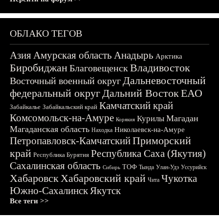
ОБЛАКО ТЕГОВ
Азия
Амурская область
Анадырь
Арктика
Биробиджан
Владивосток
Благовещенск
Дальневосточный
Восточный военный округ
федеральный округ
Дальний Восток
ЕАО
Камчатский край
Забайкалье
Забайкальский край
Комсомольск-на-Амуре
Магадан
Курилы
Корякия
Магаданская область
Николаевск-на-Амуре
Находка
Приморский
Петропавловск-Камчатский
край
Республика Саха (Якутия)
Республика Бурятия
Сахалинская область
ТОФ
Тында
Улан-Удэ
Уссурийск
Сибирь
Хабаровск
Хабаровский край
Чукотка
Чита
Южно-Сахалинск
Якутск
Все теги >>