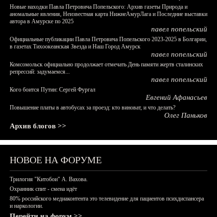
Новые находки Павла Петровича Попельского: Архив газеты Природа и
аномальные явления, Неизвестная карта НижнеАмурЛага и Последние выставки
автора в Амурске по 2025
павел попельский
Официальные публикации Павла Петровича Попельского 2023-2025 в Болгарии,
в газетах Тихоокеанская Звезда и Наш Город Амурск
павел попельский
Комсомольск официально продолжает отмечать День памяти жертв сталинских
репрессий: задумаемся...
павел попельский
Кого боится Путин: Сергей Фургал
Евгений Афанасьев
Повышение платы в автобусах за проезд: кто виноват, и что делать?
Олег Паньков
Архив блогов >>
НОВОЕ НА ФОРУМЕ
Трилогия "Китобои" А. Вахова.
Охранник спит - смена идёт
80% российского медиаконтента это телевидение для пациентов психдиспансера
и наркологии.
Перейти на форум >>