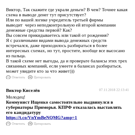
Виктор, Так скажите где украли деньги? В чем? Точнее какая
схема в выводе денег тут присутствует?
Или по вашей логике учредитель третьей фирмы
выводит через неподконтрольную ей второй компании
денежные средства первой? Как?
Вы совсем прикидываетесь или такой от рождения?
Я с различными видами вывода денежных средств
встречался, даже приходилось разбираться в более
интересных схемах, но тут, простите, вообще все высосано
из пальца.
В такой схеме нет выгоды, да и проверьте балансы этих трех
связанных компаний, если умеете в балансах разбираться,
может увидите кто за что живет)))
Ответить
Цитировать
Виктор Киселёв
07.11.2018 22:13:41
Молодец!
Коммунист Ищенко самостоятельно выдвинулся в
губернаторы Приморья. КПРФ отказалась выставлять
его кандидатуру
https://t.co/VnYmBeNQMG?amp=1
Ответить
Цитировать