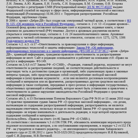
началах): К.А. Пронякин, И.Ю. Харитонова, А.Э. Мирмович, Ю.Н. Юрьев, Ю.В. Ковалев,
Л.Н. Левина, А.Ю. Жданов, Е.Н. Голубь, С.Н. Бурындин, Б.М. Сухинин, О.В. Егорова
Свидетельство о регистрации СМИ (Регистрационный номер)
ЭЛ № ФС77-45537
выдано
Федеральной службой по надзору в сфере связи, информационных технологий и массовых
коммуникаций (Роскомнадзор) 16.06.2011 г. Территория распространения: Российская
Федерация, зарубежные страны.
В 2006 г. проект «Дебри-ДВ» был создан как электронный частный архив, в соответствии с
ФЗ
№ 125 «Об архивном деле в Российской Федерации»
, согласно п. 2 ст. 13 «Создание архивов».
Основной фонд архива составляют публикации газет и журналов, изданные книги, а также
рукописи по дальневосточной (РФ) тематике. Доступ к архивным документам является
открытым в электронном виде, согласно п. 1 ст. 24 вышеобозначенного закона. Архивные
документы к частной собственности редакции не относятся, согласно ст.ст. 1275, 1276, 1306
Гражданского кодекса РФ
.
Согласно ч.2. п.3. ст.17 «Ответственность за правонарушения в сфере информации,
информационных технологий и защиты информации»
Закона РФ «Об информации,
информационных технологиях и о защите информации» (ФЗ-149 от 27.07.06 г.)
архив «Дебри-
ДВ», хранящий информацию, гражданско-правовую ответственность за распространение
информации не несет. Сайт и редакция основываются и работают на основании ст.8 «Право на
доступ к информации» ФЗ-149.
Согласно пп.3,4,6 ст.57 Закона РФ «О СМИ», «Редакция, главный редактор, журналист не несут
ответственности за распространение сведений, не соответствующих действительности и
порочащих честь и достоинство граждан и организаций, либо ущемляющих права и законные
интересы граждан, либо представляющих собой злоупотребление свободой массовой
информации и (или) правами журналиста: ...если они являются дословным воспроизведением
сообщений и материалов или их фрагментов, распространенных другим средством массовой
информации (а также сообщения, переданные в пресс-релизах и информация государственных,
общественных организаций и объединений), которое может быть установлено и привлечено к
ответственности за данное нарушение законодательства Российской Федерации о средствах
массовой информации».
Согласно абз.3, п.13 Постановления Пленума Верховного Суда РФ №16 от 15 июня 2010 года
«О практике применения судами Закона РФ «О средствах массовой информации», «по делам,
вытекающим из содержания распространенной информации, распространитель не является
надлежащим ответчиком, поскольку исходя из положений Закона РФ «О средствах массовой
информации» не вправе вмешиваться в деятельность редакции, в ходе которой определяется
содержание сообщений и материалов».
Воспользуйтесь «Правом на ответ» (ст.46 Закона РФ «О СМИ»).
«В соответствии с положением ч.3 ст.196 ГПК РФ, обязанность компенсации морального вреда
подлежит возложению на авторов, а по опубликованию опровержения, в порядке ч.2 ст.152 ГК
РФ - на учредителя и главного редактор», - из апелляционного определения Хабаровского
краевого суда от 22.08.2012 г. (дело №33-5325/2012) председательствующего И.И.Куликовой,
судей С.И.Дорожко, Н.В.Пестовой.