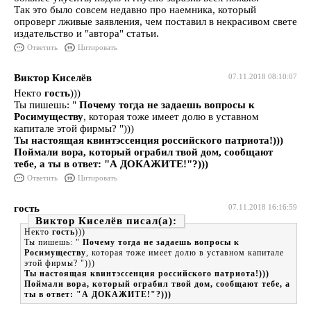
Так это было совсем недавно про наемника, который
опроверг лживые заявления, чем поставил в некрасивом свете
издательство и "автора" статьи.
Ответить
Цитировать
Виктор Киселёв
07.11.2018 08:10:07
Некто
гость
)))
Ты пишешь: "
Почему тогда не задаешь вопросы к
Росимуществу
, которая тоже имеет долю в уставном
капитале этой фирмы? ")))
Ты настоящая квинтэссенция российского патриота!)))
Поймали вора, который ограбил твой дом, сообщают
тебе, а ты в ответ: "А ДОКАЖИТЕ!"?)))
Ответить
Цитировать
гость
07.11.2018 16:16:59
Виктор Киселёв
Некто
гость
)))
Ты пишешь: "
Почему тогда не задаешь вопросы к
Росимуществу
, которая тоже имеет долю в уставном капитале
этой фирмы? ")))
Ты настоящая квинтэссенция российского патриота!)))
Поймали вора, который ограбил твой дом, сообщают тебе, а
ты в ответ: "А ДОКАЖИТЕ!"?)))