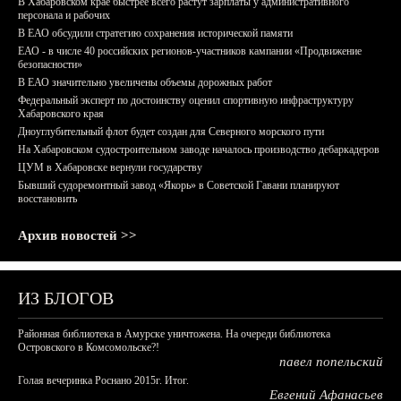
В Хабаровском крае быстрее всего растут зарплаты у административного
персонала и рабочих
В ЕАО обсудили стратегию сохранения исторической памяти
ЕАО - в числе 40 российских регионов-участников кампании «Продвижение
безопасности»
В ЕАО значительно увеличены объемы дорожных работ
Федеральный эксперт по достоинству оценил спортивную инфраструктуру
Хабаровского края
Дноуглубительный флот будет создан для Северного морского пути
На Хабаровском судостроительном заводе началось производство дебаркадеров
ЦУМ в Хабаровске вернули государству
Бывший судоремонтный завод «Якорь» в Советской Гавани планируют
восстановить
Архив новостей >>
ИЗ БЛОГОВ
Районная библиотека в Амурске уничтожена. На очереди библиотека
Островского в Комсомольске?!
павел попельский
Голая вечеринка Роснано 2015г. Итог.
Евгений Афанасьев