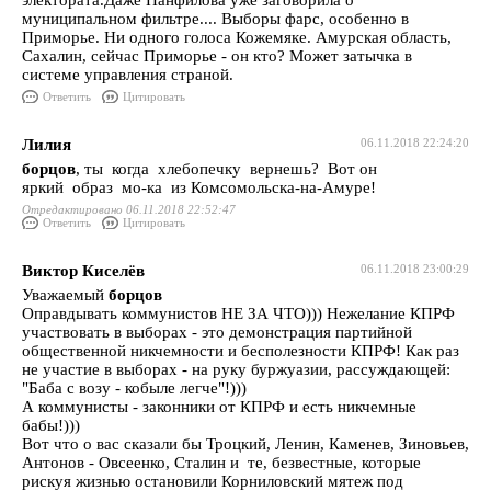
электората.Даже Панфилова уже заговорила о
муниципальном фильтре.... Выборы фарс, особенно в
Приморье. Ни одного голоса Кожемяке. Амурская область,
Сахалин, сейчас Приморье - он кто? Может затычка в
системе управления страной.
Ответить
Цитировать
Лилия
06.11.2018 22:24:20
борцов
, ты когда хлебопечку вернешь? Вот он
яркий образ мо-ка из Комсомольска-на-Амуре!
Отредактировано 06.11.2018 22:52:47
Ответить
Цитировать
Виктор Киселёв
06.11.2018 23:00:29
Уважаемый
борцов
Оправдывать коммунистов НЕ ЗА ЧТО))) Нежелание КПРФ
участвовать в выборах - это демонстрация партийной
общественной никчемности и бесполезности КПРФ! Как раз
не участие в выборах - на руку буржуазии, рассуждающей:
"Баба с возу - кобыле легче"!)))
А коммунисты - законники от КПРФ и есть никчемные
бабы!)))
Вот что о вас сказали бы Троцкий, Ленин, Каменев, Зиновьев,
Антонов - Овсеенко, Сталин и те, безвестные, которые
рискуя жизнью остановили Корниловский мятеж под