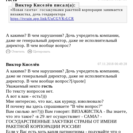
Виктор Киселёв
«Новая газета»: госзакупками ракетной корпорации занимается
визажистка, дочь гендиректора
https://tvrain.app.link/UuCGVKrLCR
А какими? В чем нарушения? Дочь учредитель компании,
даже не генеральный директор, даже не исполнительный
директор. В чем вообще вопрос?
Ответить
Цитировать
Виктор Киселёв
07.11.2018 00:49:28
А какими? В чем нарушения? Дочь учредитель компании,
даже не генеральный директор, даже не исполнительный
директор. В чем вообще вопрос?[/quote]
Уважаемый некто
гость
По тексту вопросов нет.
А вот к вам - есть!)))
Мне интересно, что вас, как курицу, взволновало?
И почему вы здесь спрашиваете "В чём вопрос?"
Вам сколько лет?))) Вам говорят: ВИЗАЖИСТКА - Вы знаете,
что это такое? -в 29 лет осуществляет - САМА? -
ГОСУДАРСТВЕННЫЕ ЗАКУПКИ СТРАНЫ ОТ ИМЕНИ
РАКЕТНОЙ КОРПОРАЦИИ РОССИИ!
Если у Вас есть хоть капля патриотизма - подумайте что о