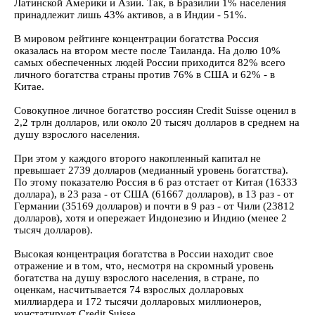
Латинской Америки и Азии. Так, в Бразилии 1% населения
принадлежит лишь 43% активов, а в Индии - 51%.
В мировом рейтинге концентрации богатства Россия
оказалась на втором месте после Таиланда. На долю 10%
самых обеспеченных людей России приходится 82% всего
личного богатства страны против 76% в США и 62% - в
Китае.
Совокупное личное богатство россиян Credit Suisse оценил в
2,2 трлн долларов, или около 20 тысяч долларов в среднем на
душу взрослого населения.
При этом у каждого второго накопленный капитал не
превышает 2739 долларов (медианный уровень богатства).
По этому показателю Россия в 6 раз отстает от Китая (16333
доллара), в 23 раза - от США (61667 долларов), в 13 раз - от
Германии (35169 долларов) и почти в 9 раз - от Чили (23812
долларов), хотя и опережает Индонезию и Индию (менее 2
тысяч долларов).
Высокая концентрация богатства в России находит свое
отражение и в том, что, несмотря на скромный уровень
богатства на душу взрослого населения, в стране, по
оценкам, насчитывается 74 взрослых долларовых
миллиардера и 172 тысячи долларовых миллионеров,
констатирует Credit Suisse.