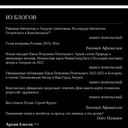
ИЗ БЛОГОВ
Районная библиотека в Амурске уничтожена. На очереди библиотека
Островского в Комсомольске?!
павел попельский
Голая вечеринка Роснано 2015г. Итог.
Евгений Афанасьев
Новые находки Павла Петровича Попельского: Архив газеты Природа и
аномальные явления, Неизвестная карта НижнеАмурЛага и Последние выставки
автора в Амурске по 2025
павел попельский
Официальные публикации Павла Петровича Попельского 2023-2025 в Болгарии,
в газетах Тихоокеанская Звезда и Наш Город Амурск
павел попельский
Комсомольск официально продолжает отмечать День памяти жертв сталинских
репрессий: задумаемся...
павел попельский
Кого боится Путин: Сергей Фургал
Евгений Афанасьев
Повышение платы в автобусах за проезд: кто виноват, и что делать?
Олег Паньков
Архив блогов >>