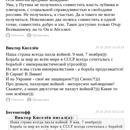
Увы, у Путина не получилось совместить власть лубянки и
олигархов, с социальной справедливостью и свободами
россиян. Не получилось, к счастью. Да и такого не могло
получиться. Невозможно два полюса совместить в одной
точке, совместить добро и зло. Такое доступно только Отцу
Всевышнему, на то Он и Абсолют.
Ответить
Цитировать
Виктор Киселёв
20.10.2018 14:10:18
Наша страна всегда пахла войной. 9 мая, 7 ноября)))
Борьба за мир во всём мире в СССР всегда сочеталась с
борьбой с империалистической угрозой)))
Но вот и мы стали империалистами - а борьба продолжается!
В Сирии! В Ливии!
И на Украине - своё же защищаем?!))) Своих?!)))
Про деньги, пахнущие войной - интересное наблюдение!
Скажите, а наши двухсотки не пахнут войной?))) Какие то
они зелёные)))
Ответить
Цитировать
Бегемотофф
20.10.2018 16:52:03
Виктор Киселёв
Наша страна всегда пахла войной. 9 мая, 7 ноября)))
Борьба за мир во всём мире в СССР всегда сочеталась с борьбой