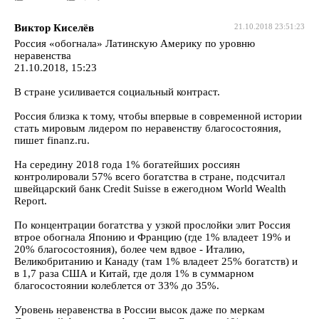
Виктор Киселёв
21.10.2018 23:51:23
Россия «обогнала» Латинскую Америку по уровню
неравенства
21.10.2018, 15:23
В стране усиливается социальный контраст.
Россия близка к тому, чтобы впервые в современной истории
стать мировым лидером по неравенству благосостояния,
пишет finanz.ru.
На середину 2018 года 1% богатейших россиян
контролировали 57% всего богатства в стране, подсчитал
швейцарский банк Credit Suisse в ежегодном World Wealth
Report.
По концентрации богатства у узкой прослойки элит Россия
втрое обогнала Японию и Францию (где 1% владеет 19% и
20% благосостояния), более чем вдвое - Италию,
Великобританию и Канаду (там 1% владеет 25% богатств) и
в 1,7 раза США и Китай, где доля 1% в суммарном
благосостоянии колеблется от 33% до 35%.
Уровень неравенства в России высок даже по меркам