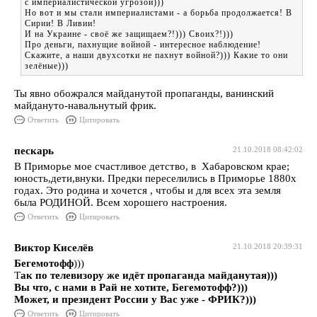
с империалистической угрозой)))
Но вот и мы стали империалистами - а борьба продолжается! В
Сирии! В Ливии!
И на Украине - своё же защищаем?!))) Своих?!)))
Про деньги, пахнущие войной - интересное наблюдение!
Скажите, а наши двухсотки не пахнут войной?))) Какие то они
зелёные)))
Ты явно обожрался майданутой пропаганды, ванинский
майдануто-навальнутый фрик.
Ответить
Цитировать
пескарь
21.10.2018 08:42:02
В Приморье мое счастливое детство, в Хабаровском крае;
юность,дети,внуки. Предки переселились в Приморье 1880х
годах. Это родина и хочется , чтобы и для всех эта земля
была РОДИНОЙ. Всем хорошего настроения.
Ответить
Цитировать
Виктор Киселёв
21.10.2018 20:39:31
Бегемотофф
)))
Т
ак по телевизору же идёт пропаганда майданутая)))
Вы что, с нами в Рай не хотите, Бегемотофф?)))
Может, и президент России у Вас уже - ФРИК?)))
Ответить
Цитировать