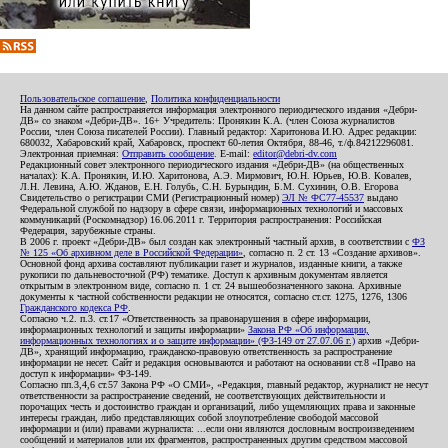
Пользовательское соглашение
,
Политика конфиденциальности
На данном сайте распространяется информация электронного периодического издания «Дебри-
ДВ» со знаком «Дебри-ДВ». 16+ Учредитель: Пронякин К.А. (член Союза журналистов
России, член Союза писателей России). Главный редактор: Харитонова И.Ю. Адрес редакции:
680032, Хабаровский край, Хабаровск, проспект 60-летия Октября, 88-46, т./ф.84212296081.
Электронная приемная:
Отправить сообщение
. E-mail:
editor@debri-dv.com
Редакционный совет электронного периодического издания «Дебри-ДВ» (на общественных
началах): К.А. Пронякин, И.Ю. Харитонова, А.Э. Мирмович, Ю.Н. Юрьев, Ю.В. Ковалев,
Л.Н. Левина, А.Ю. Жданов, Е.Н. Голубь, С.Н. Бурындин, Б.М. Сухинин, О.В. Егорова
Свидетельство о регистрации СМИ (Регистрационный номер)
ЭЛ № ФС77-45537
выдано
Федеральной службой по надзору в сфере связи, информационных технологий и массовых
коммуникаций (Роскомнадзор) 16.06.2011 г. Территория распространения: Российская
Федерация, зарубежные страны.
В 2006 г. проект «Дебри-ДВ» был создан как электронный частный архив, в соответствии с
ФЗ
№ 125 «Об архивном деле в Российской Федерации»
, согласно п. 2 ст. 13 «Создание архивов».
Основной фонд архива составляют публикации газет и журналов, изданные книги, а также
рукописи по дальневосточной (РФ) тематике. Доступ к архивным документам является
открытым в электронном виде, согласно п. 1 ст. 24 вышеобозначенного закона. Архивные
документы к частной собственности редакции не относятся, согласно ст.ст. 1275, 1276, 1306
Гражданского кодекса РФ
.
Согласно ч.2. п.3. ст.17 «Ответственность за правонарушения в сфере информации,
информационных технологий и защиты информации»
Закона РФ «Об информации,
информационных технологиях и о защите информации» (ФЗ-149 от 27.07.06 г.)
архив «Дебри-
ДВ», хранящий информацию, гражданско-правовую ответственность за распространение
информации не несет. Сайт и редакция основываются и работают на основании ст.8 «Право на
доступ к информации» ФЗ-149.
Согласно пп.3,4,6 ст.57 Закона РФ «О СМИ», «Редакция, главный редактор, журналист не несут
ответственности за распространение сведений, не соответствующих действительности и
порочащих честь и достоинство граждан и организаций, либо ущемляющих права и законные
интересы граждан, либо представляющих собой злоупотребление свободой массовой
информации и (или) правами журналиста: ...если они являются дословным воспроизведением
сообщений и материалов или их фрагментов, распространенных другим средством массовой