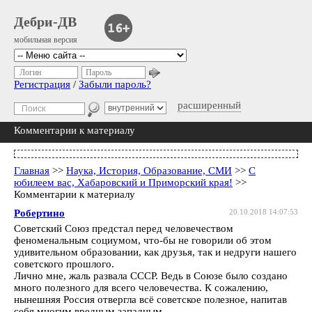
Дебри-ДВ
мобильная версия
Логин
Пароль
Регистрация
/
Забыли пароль?
расширенный
Комментарии к материалу
Главная
>>
Наука, История, Образование, СМИ
>>
С
юбилеем вас, Хабаровский и Приморский края!
>>
Комментарии к материалу
Робертино
20.10.2018 14:07:53
Советский Союз предстал перед человечеством
феноменальным социумом, что-бы не говорили об этом
удивительном образовании, как друзья, так и недруги нашего
советского прошлого.
Лично мне, жаль развала СССР. Ведь в Союзе было создано
много полезного для всего человечества. К сожалению,
нынешняя Россия отвергла всё советское полезное, напитав
себя многим вредным западным.