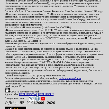
информации (а также сообщения, переданные в пресс-релизах и информация государственных,
общественных организаций и объединений), которое может быть установлено и привлечено к
ответственности за данное нарушение законодательства Российской Федерации о средствах
массовой информации».
Согласно абз.3, п.13 Постановления Пленума Верховного Суда РФ №16 от 15 июня 2010 года
«О практике применения судами Закона РФ «О средствах массовой информации», «по делам,
вытекающим из содержания распространенной информации, распространитель не является
надлежащим ответчиком, поскольку исходя из положений Закона РФ «О средствах массовой
информации» не вправе вмешиваться в деятельность редакции, в ходе которой определяется
содержание сообщений и материалов».
Воспользуйтесь «Правом на ответ» (ст.46 Закона РФ «О СМИ»).
«В соответствии с положением ч.3 ст.196 ГПК РФ, обязанность компенсации морального вреда
подлежит возложению на авторов, а по опубликованию опровержения, в порядке ч.2 ст.152 ГК
РФ - на учредителя и главного редактор», - из апелляционного определения Хабаровского
краевого суда от 22.08.2012 г. (дело №33-5325/2012) председательствующего И.И.Куликовой,
судей С.И.Дорожко, Н.В.Пестовой.
Мнения авторов материалов не всегда совпадают с позицией редакции. Редакция не вступает в
переписку с авторами.
Редакция не несет ответственность за содержание внешних ссылок и комментариев. За них
ответственны, соответственно, исключительно их правообладатели и авторы. Комментарии на
сайте приравнены к выражению мнения. Блоги и форум не входят в электронное периодическое
издание «Дебри-ДВ», ответственность за достоверность и наполняемость несут авторы.
Политические опросы/голосования проводятся согласно ч.2. ст.46 «Опросы общественного
мнения» Федерального закона от 12.06.2002 г. № 67-ФЗ «Об основных гарантиях
избирательных прав и права на участие в референдуме граждан Российской Федерации»;
считать, там где не указано: лицо (лица), заказавшее (заказавших) проведение опроса и
оплатившее (оплативших) указанную публикацию (обнародование) - едино - сайт, без оплаты -
безвозмездно/бесплатно.
Часовой пояс сервера UTC+11 (AEST), фактически +8 мск.
Если вы обнаружили ошибки на сайте, пожалуйста,
сообщите нам об этом
.
Распространение информации о политической, социальной, духовной жизни общества,
публикации на актуальные темы, просветительские функции. Для мужчин и женщин. 16+ для
детей старше 16 лет.
СМИ не получает субсидий.
Адреса сайта:
DEBRI-DV.COM
,
DEBRI-DV.RU
.
В социальных сетях:
© Дебри-ДВ, 20.04.2006 - 2026