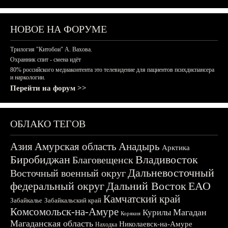
НОВОЕ НА ФОРУМЕ
Трилогия "Китобои" А. Вахова.
Охранник спит - смена идёт
80% российского медиаконтента это телевидение для пациентов психдиспансера
и наркологии.
Перейти на форум >>
ОБЛАКО ТЕГОВ
Азия
Амурская область
Анадырь
Арктика
Биробиджан
Владивосток
Благовещенск
Дальневосточный
Восточный военный округ
федеральный округ
Дальний Восток
ЕАО
Камчатский край
Забайкалье
Забайкальский край
Комсомольск-на-Амуре
Магадан
Курилы
Корякия
Магаданская область
Николаевск-на-Амуре
Находка