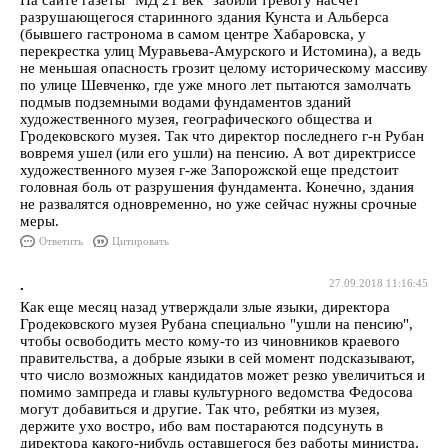
На сайте газеты "МД 21 век" забили тревогу насчет
разрушающегося старинного здания Кунста и Альберса
(бывшего гастронома в самом центре Хабаровска, у
перекрестка улиц Муравьева-Амурского и Истомина), а ведь
не меньшая опасность грозит целому историческому массиву
по улице Шевченко, где уже много лет пытаются замолчать
подмыв подземными водами фундаментов зданий
художественного музея, географического общества и
Гродековского музея. Так что директор последнего г-н Рубан
вовремя ушел (или его ушли) на пенсию. А вот директриссе
художественного музея г-же Запорожской еще предстоит
головная боль от разрушения фундамента. Конечно, здания
не развалятся одновременно, но уже сейчас нужны срочные
меры.
Ответить
Цитировать
.
27.09.2018 11:16:45
Как еще месяц назад утверждали злые языки, директора
Гродековского музея Рубана специально "ушли на пенсию",
чтобы освободить место кому-то из чиновников краевого
правительства, а добрые языки в сей момент подсказывают,
что число возможных кандидатов может резко увеличиться и
помимо зампреда и главы культурного ведомства Федосова
могут добавиться и другие. Так что, ребятки из музея,
держите ухо востро, ибо вам постараются подсунуть в
директора какого-нибудь оставшегося без работы министра,