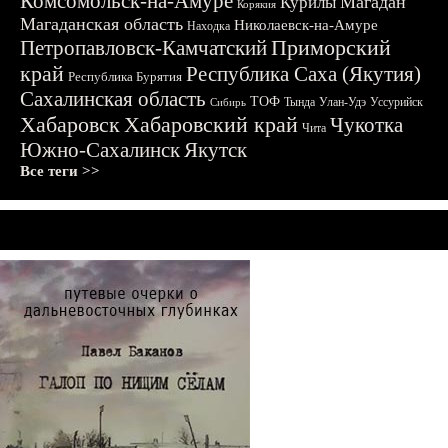
Комсомольск-на-Амуре
Магадан
Курилы
Корякия
Магаданская область
Николаевск-на-Амуре
Находка
Приморский
Петропавловск-Камчатский
край
Республика Саха (Якутия)
Республика Бурятия
Сахалинская область
ТОФ
Тында
Улан-Удэ
Уссурийск
Сибирь
Хабаровск
Хабаровский край
Чукотка
Чита
Южно-Сахалинск
Якутск
Все теги >>