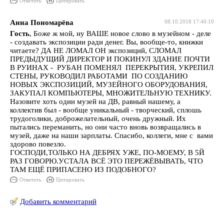
Ответить
Цитировать
Анна Пономарёва
08.10.2018 17:40:10
Гость
, Боже ж мой, ну ВАШЕ новое слово в музейном - деле
- создавать экспозиции ради денег. Вы, вообще-то, книжки
читаете? ДА НЕ ЛОМАЛ ОН экспозиций, СЛОМАЛ
ПРЕДЫДУЩИЙ ДИРЕКТОР И ПОКИНУЛ ЗДАНИЕ ПОЧТИ
В РУИНАХ - РУБАН ПОМЕНЯЛ ПЕРЕКРЫТИЯ, УКРЕПИЛ
СТЕНЫ, РУКОВОДИЛ РАБОТАМИ ПО СОЗДАНИЮ
НОВЫХ ЭКСПОЗИЦИЙ, МУЗЕЙНОГО ОБОРУДОВАНИЯ,
ЗАКУПАЛ КОМПЬЮТЕРЫ, МНОЖИТЕЛЬНУЮ ТЕХНИКУ.
Назовите хоть один музей на ДВ, равный нашему, а
коллектив был - вообще уникальный - творческий, сплошь
трудоголики, доброжелательный, очень дружный. Их
пытались переманить, но они часто вновь возвращались в
музей, даже на наши зарплаты. Спасибо, коллеги, мне с вами
здорово повезло.
ГОСПОДИ,ТОЛЬКО НА ДЕБРЯХ УЖЕ, ПО-МОЕМУ, В 5Й
РАЗ ГОВОРЮ.УСТАЛА ВСЁ ЭТО ПЕРЕЖЁВЫВАТЬ, ЧТО
ТАМ ЕЩЁ ПРИПАСЕНО ИЗ ПОДОБНОГО?
Ответить
Цитировать
Добавить комментарий