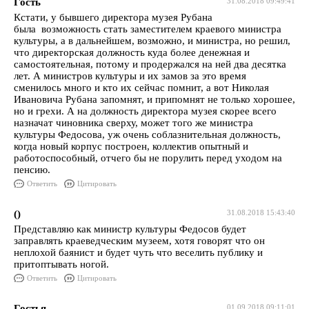
Гость
31.08.2018 09:49:41
Кстати, у бывшего директора музея Рубана
была возможность стать заместителем краевого министра
культуры, а в дальнейшем, возможно, и министра, но решил,
что директорская должность куда более денежная и
самостоятельная, потому и продержался на ней два десятка
лет. А министров культуры и их замов за это время
сменилось много и кто их сейчас помнит, а вот Николая
Ивановича Рубана запомнят, и припомнят не только хорошее,
но и грехи. А на должность директора музея скорее всего
назначат чиновника сверху, может того же министра
культуры Федосова, уж очень соблазнительная должность,
когда новый корпус построен, коллектив опытный и
работоспособный, отчего бы не порулить перед уходом на
пенсию.
Ответить
Цитировать
()
31.08.2018 15:43:40
Представляю как министр культуры Федосов будет
заправлять краеведческим музеем, хотя говорят что он
неплохой баянист и будет чуть что веселить публику и
притоптывать ногой.
Ответить
Цитировать
Гостья
01.09.2018 09:11:01