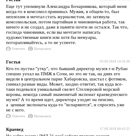
Еще тут упомянули Александра Бочарникова, который меня
когда-то в комсомол принимал. Мужик, в общем-то, был
неплохим и мечтал стать журналистом, но затянула
комсомольская, потом партийная и чиновничья работа, так
ничего и не создал, даже в памяти почти не остался. Так что,
господа чиновники, если вы мечтаете написать
художественные книги или хотя бы мемуары,
поторапливайтесь, а то не успеете.
Ответить
Цитировать
Гостья
03.09.2018 14:34:39
Кто-то пустил "утку", что бывший директор музея г-н Рубан
спешно уехал на ПМЖ в Сочи, но это не так, на днях его
видели в центральном парке Хабаровска, шастал с фотиком,
снимал разные виды. Может, заодно ответит, так куда все-
таки подевался уникальный скелет Стеллеровой морской
коровы, некогда самый знаменитый экспонат краеведческого
музея? А то время идет, директора уходят на пенсию,
а ценные экспонаты куда-то "испаряются", и спросить уже
не с кого.
Ответить
Цитировать
Краевед
17.09.2018 09:43:25