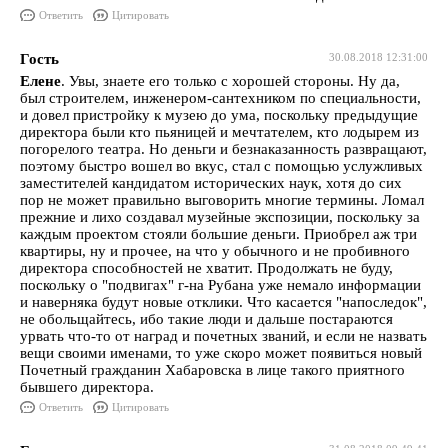
Ответить
Цитировать
Гость
30.08.2018 12:31:00
Елене
. Увы, знаете его только с хорошей стороны. Ну да,
был строителем, инженером-сантехником по специальности,
и довел пристройку к музею до ума, поскольку предыдущие
директора были кто пьяницей и мечтателем, кто лодырем из
погорелого театра. Но деньги и безнаказанность развращают,
поэтому быстро вошел во вкус, стал с помощью услужливых
заместителей кандидатом исторических наук, хотя до сих
пор не может правильно выговорить многие термины. Ломал
прежние и лихо создавал музейные экспозиции, поскольку за
каждым проектом стояли большие деньги. Приобрел аж три
квартиры, ну и прочее, на что у обычного и не пробивного
директора способностей не хватит. Продолжать не буду,
поскольку о "подвигах" г-на Рубана уже немало информации
и наверняка будут новые отклики. Что касается "напоследок",
не обольщайтесь, ибо такие люди и дальше постараются
урвать что-то от наград и почетных званий, и если не назвать
вещи своими именами, то уже скоро может появиться новый
Почетный гражданин Хабаровска в лице такого приятного
бывшего директора.
Ответить
Цитировать