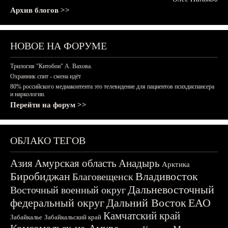
Архив блогов >>
НОВОЕ НА ФОРУМЕ
Трилогия "Китобои" А. Вахова.
Охранник спит - смена идёт
80% российского медиаконтента это телевидение для пациентов психдиспансера
и наркологии.
Перейти на форум >>
ОБЛАКО ТЕГОВ
Азия
Амурская область
Анадырь
Арктика
Биробиджан
Владивосток
Благовещенск
Дальневосточный
Восточный военный округ
федеральный округ
Дальний Восток
ЕАО
Камчатский край
Забайкалье
Забайкальский край