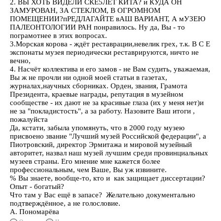
2. ВЫ ХОТЬ ВИДЕЛИ СКЕ5ЛЕТ КИТА? и КУДА ОН
ЗАМУРОВАН, ЗА СТЕКЛОМ, В ОГРОМНОМ
ПОМЕЩЕНИИ?пРЕДЛАГАЙТЕ вАШ ВАРИАНТ, А мУЗЕЮ
ПАЛЕОНТОЛОГИИ РАН понравилось. Ну да, Вы - то
пограмотнее в этих вопросах.
3.Морская корова - ждёт реставрации,невелик грех, т.к. В С Е
экспонаты музея периодически реставрируются, ничто не
вечно,
4. Насчёт коллектива и его замов - не Вам судить, уважаемая,
Вы ж не прочли ни одной моей статьи в газетах,
журналах,научных сборниках. Орден, звания, Грамота
Президента, краевые награды, репутация в музейном
сообществе - их дают не за красивые глаза (их у меня нет)и
не за "покладистость", а за работу. Назовите Ваш итоги ,
пожалуйста
Да, кстати, забыла упомянуть, что в 2000 году музею
присвоено звание "Лучший музей Российской федерации", а
Пиотровский, директор Эрмитажа и мировой музейный
авторитет, назвал наш музей лучшим среди провинциальных
музеев страны. Его мнение мне кажется более
профессиональным, чем Ваше, Вы уж извините.
% Вы знаете, вообще-то, кто и как защищает диссертации?
Опыт - богатый?
Что там у Вас ещё в запасе? Желательно документально
подтверждённое, а не голословие.
А. Пономарёва