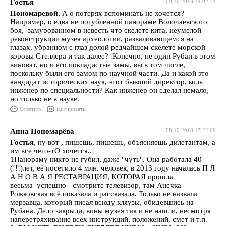
Гостья
08.10.2018 14:02:54
Пономаревой.
А о потерях вспоминать не хочется?
Например, о едва не погубленной панораме Волочаевского
боя, замурованном в невесть что скелете кита, неумелой
реконструкции музея археологии, разваливающемся на
глазах, убранном с глаз долой редчайшем скелете морской
коровы Стеллера и так далее? Конечно, не один Рубан в этом
виноват, но и его покладистые замы, вы в том числе,
поскольку были его замом по научной части. Да и какой это
кандидат исторических наук, этот бывший директор, коль
инженер по специальности? Как инженер он сделал немало,
но только не в науке.
Ответить
Цитировать
Анна Пономарёва
08.10.2018 17:22:09
Гостья
, ну вот , пишешь, пишешь, объясняешь дилетантам, а
им все чего-тО хочется..
1Панораму никто не губил, даже "чуть". Она работала 40
(!!!)лет, её посетило 4 млн. человек, в 2013 году началась П Л
А Н О В А Я РЕСТАВРАЦИЯ, КОТОРАЯ прошла
весьма успешно - смотрите телевизор, там Анечка
Рожковская всё показала и рассказала. Только не назвала
мерзавца, который писал всюду кляузы, обидевшись на
Рубана. Дело закрыли, вины музея так и не нашли, несмотря
наперетряхивание всех инструкций, положений, смет и т.п.