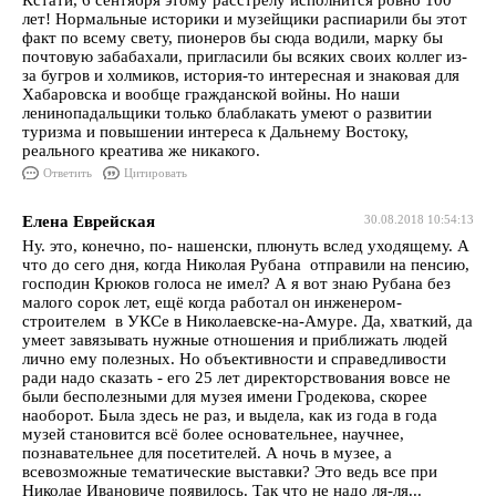
Кстати, 6 сентября этому расстрелу исполнится ровно 100
лет! Нормальные историки и музейщики распиарили бы этот
факт по всему свету, пионеров бы сюда водили, марку бы
почтовую забабахали, пригласили бы всяких своих коллег из-
за бугров и холмиков, история-то интересная и знаковая для
Хабаровска и вообще гражданской войны. Но наши
ленинопадальщики только блаблакать умеют о развитии
туризма и повышении интереса к Дальнему Востоку,
реального креатива же никакого.
Ответить
Цитировать
Елена Еврейская
30.08.2018 10:54:13
Ну. это, конечно, по- нашенски, плюнуть вслед уходящему. А
что до сего дня, когда Николая Рубана отправили на пенсию,
господин Крюков голоса не имел? А я вот знаю Рубана без
малого сорок лет, ещё когда работал он инженером-
строителем в УКСе в Николаевске-на-Амуре. Да, хваткий, да
умеет завязывать нужные отношения и приближать людей
лично ему полезных. Но объективности и справедливости
ради надо сказать - его 25 лет директорствования вовсе не
были бесполезными для музея имени Гродекова, скорее
наоборот. Была здесь не раз, и выдела, как из года в года
музей становится всё более основательнее, научнее,
познавательнее для посетителей. А ночь в музее, а
всевозможные тематические выставки? Это ведь все при
Николае Ивановиче появилось. Так что не надо ля-ля...