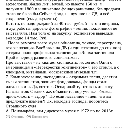
археологии. Жалко лит . музей, но вместо 150 кв. м.
получили 1800 и и шикарное фондохранилище, без продажи
этого не было бы.Сейчас фонды – лучшие на ДВ, и всё
сохранено.(см. документы)
Кстати, не надо рыданий за 40 тыс. рублей – это и витрины,
и худ работы, дорогие фотографии – копии, подлинники не
выставляли. Нам только на закупку экспонатов выделяли
ежегодно 14 тыс. Руб.
После ремонта всего музея обновлена, точнее, перестроена,
вся экспозиция. Впе5рвые на ДВ (и единственная до сих пор)
создана полнопрофильная экспозиция «Эпоха застоя или
Край в период развитого социализма».
Про выставки – не хватает сил писать, их легион Одни с
американцами «Перекрёстки континентов» ч его стоили, а с
японцами, китайцами, московскими музеями т.п.
7. Комплектование, экспедиции – отдельная песня, десятки
тысяч экспонатов, звоните фондовикам., фонды стали
идеальным и. Да, вот так. Оспаривайте, готова к диалогу
Из вагантов: С каких же, объясните, пор ученье - блажь,
прилежность – вздор? Но если названное - тлен, что вы
предложите взамен?! Эх, молодые господа, побойтесь
Страшного суда!
А. Пономарёва, зам директора музея с 1972 по по 2013г.
Ответить
Цитировать