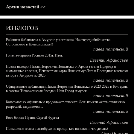
Архив новостей >>
ИЗ БЛОГОВ
Районная библиотека в Амурске уничтожена. На очереди библиотека
Островского в Комсомольске?!
павел попельский
Голая вечеринка Роснано 2015г. Итог.
Евгений Афанасьев
Новые находки Павла Петровича Попельского: Архив газеты Природа и
аномальные явления, Неизвестная карта НижнеАмурЛага и Последние выставки
автора в Амурске по 2025
павел попельский
Официальные публикации Павла Петровича Попельского 2023-2025 в Болгарии,
в газетах Тихоокеанская Звезда и Наш Город Амурск
павел попельский
Комсомольск официально продолжает отмечать День памяти жертв сталинских
репрессий: задумаемся...
павел попельский
Кого боится Путин: Сергей Фургал
Евгений Афанасьев
Повышение платы в автобусах за проезд: кто виноват, и что делать?
Олег Паньков