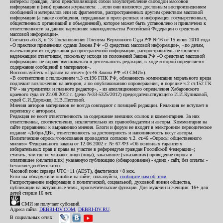
интересы граждан, либо представляющих собой злоупотребление свободой массовой
информации и (или) правами журналиста: ...если они являются дословным воспроизведением
сообщений и материалов или их фрагментов, распространенных другим средством массовой
информации (а также сообщения, переданные в пресс-релизах и информация государственных,
общественных организаций и объединений), которое может быть установлено и привлечено к
ответственности за данное нарушение законодательства Российской Федерации о средствах
массовой информации».
Согласно абз.3, п.13 Постановления Пленума Верховного Суда РФ №16 от 15 июня 2010 года
«О практике применения судами Закона РФ «О средствах массовой информации», «по делам,
вытекающим из содержания распространенной информации, распространитель не является
надлежащим ответчиком, поскольку исходя из положений Закона РФ «О средствах массовой
информации» не вправе вмешиваться в деятельность редакции, в ходе которой определяется
содержание сообщений и материалов».
Воспользуйтесь «Правом на ответ» (ст.46 Закона РФ «О СМИ»).
«В соответствии с положением ч.3 ст.196 ГПК РФ, обязанность компенсации морального вреда
подлежит возложению на авторов, а по опубликованию опровержения, в порядке ч.2 ст.152 ГК
РФ - на учредителя и главного редактор», - из апелляционного определения Хабаровского
краевого суда от 22.08.2012 г. (дело №33-5325/2012) председательствующего И.И.Куликовой,
судей С.И.Дорожко, Н.В.Пестовой.
Мнения авторов материалов не всегда совпадают с позицией редакции. Редакция не вступает в
переписку с авторами.
Редакция не несет ответственность за содержание внешних ссылок и комментариев. За них
ответственны, соответственно, исключительно их правообладатели и авторы. Комментарии на
сайте приравнены к выражению мнения. Блоги и форум не входят в электронное периодическое
издание «Дебри-ДВ», ответственность за достоверность и наполняемость несут авторы.
Политические опросы/голосования проводятся согласно ч.2. ст.46 «Опросы общественного
мнения» Федерального закона от 12.06.2002 г. № 67-ФЗ «Об основных гарантиях
избирательных прав и права на участие в референдуме граждан Российской Федерации»;
считать, там где не указано: лицо (лица), заказавшее (заказавших) проведение опроса и
оплатившее (оплативших) указанную публикацию (обнародование) - едино - сайт, без оплаты -
безвозмездно/бесплатно.
Часовой пояс сервера UTC+11 (AEST), фактически +8 мск.
Если вы обнаружили ошибки на сайте, пожалуйста,
сообщите нам об этом
.
Распространение информации о политической, социальной, духовной жизни общества,
публикации на актуальные темы, просветительские функции. Для мужчин и женщин. 16+ для
детей старше 16 лет.
СМИ не получает субсидий.
Адреса сайта:
DEBRI-DV.COM
,
DEBRI-DV.RU
.
В социальных сетях: