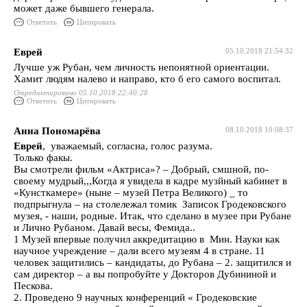
может даже бывшего генерала.
Ответить
Цитировать
Еврей
05.10.2018 21:54:32
Лучше уж Рубан, чем личность непонятной ориентации.
Хамит людям налево и направо, кто б его самого воспитал.
Отредактировано 05.10.2018 22:40:28
Ответить
Цитировать
Анна Пономарёва
08.10.2018 10:08:37
Еврей
, уважаемый, согласна, голос разума.
Только факы.
Вы смотрели фильм «Актриса»? – Добрый, смшной, по-
своему мудрый,,,Когда я увидела в кадре музйный кабинет в
«Кунсткамере» (ныне – музей Петра Великого) _ то
подпрыгнула – на столележал томик Записок Гродековского
музея, - наши, родные. Итак, что сделано в музее при Рубане
и Лично Рубаном. Давай весы, Фемида..
1 Музей впервые получил аккредитацию в Мин. Науки как
научное учреждение – дали всего музеям 4 в стране. 11
человек защитились – кандидаты, до Рубана – 2. защитился и
сам директор – а вы попробуйте у Докторов Дубининой и
Пескова.
2. Проведено 9 научных конференций « Гродековские