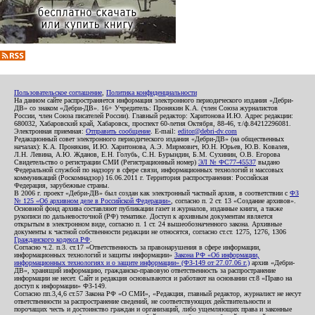
Пользовательское соглашение
,
Политика конфиденциальности
На данном сайте распространяется информация электронного периодического издания «Дебри-
ДВ» со знаком «Дебри-ДВ». 16+ Учредитель: Пронякин К.А. (член Союза журналистов
России, член Союза писателей России). Главный редактор: Харитонова И.Ю. Адрес редакции:
680032, Хабаровский край, Хабаровск, проспект 60-летия Октября, 88-46, т./ф.84212296081.
Электронная приемная:
Отправить сообщение
. E-mail:
editor@debri-dv.com
Редакционный совет электронного периодического издания «Дебри-ДВ» (на общественных
началах): К.А. Пронякин, И.Ю. Харитонова, А.Э. Мирмович, Ю.Н. Юрьев, Ю.В. Ковалев,
Л.Н. Левина, А.Ю. Жданов, Е.Н. Голубь, С.Н. Бурындин, Б.М. Сухинин, О.В. Егорова
Свидетельство о регистрации СМИ (Регистрационный номер)
ЭЛ № ФС77-45537
выдано
Федеральной службой по надзору в сфере связи, информационных технологий и массовых
коммуникаций (Роскомнадзор) 16.06.2011 г. Территория распространения: Российская
Федерация, зарубежные страны.
В 2006 г. проект «Дебри-ДВ» был создан как электронный частный архив, в соответствии с
ФЗ
№ 125 «Об архивном деле в Российской Федерации»
, согласно п. 2 ст. 13 «Создание архивов».
Основной фонд архива составляют публикации газет и журналов, изданные книги, а также
рукописи по дальневосточной (РФ) тематике. Доступ к архивным документам является
открытым в электронном виде, согласно п. 1 ст. 24 вышеобозначенного закона. Архивные
документы к частной собственности редакции не относятся, согласно ст.ст. 1275, 1276, 1306
Гражданского кодекса РФ
.
Согласно ч.2. п.3. ст.17 «Ответственность за правонарушения в сфере информации,
информационных технологий и защиты информации»
Закона РФ «Об информации,
информационных технологиях и о защите информации» (ФЗ-149 от 27.07.06 г.)
архив «Дебри-
ДВ», хранящий информацию, гражданско-правовую ответственность за распространение
информации не несет. Сайт и редакция основываются и работают на основании ст.8 «Право на
доступ к информации» ФЗ-149.
Согласно пп.3,4,6 ст.57 Закона РФ «О СМИ», «Редакция, главный редактор, журналист не несут
ответственности за распространение сведений, не соответствующих действительности и
порочащих честь и достоинство граждан и организаций, либо ущемляющих права и законные