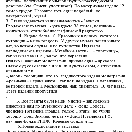
чтения», получивших большой научно-краевевдческий
резонанс (см. Списки участников). По материалам издано 12
томов трудов. Назовите хоть один подобный, не
центральный , музей.
3. Стали издаваться наши знаменитые «Записки
Гродековского музея» - уже где-то 38 томов, половина –
уникальные, стали библиографической редкостью.
4. Издано более 10 Красочных научных каталогов
коллекции – наша гордость. У других музеев почти ничего
нет, во всяком случае, в по количеству. Издавали
периодическое издание «Музейные вести» _ «сплетницу»,
как называл её Н.И., жалко, что перестали.
Издано 6 научных монографий, причём одна – археолог
Шевкомуд совместно с д.и.н. из Кунсткамеры, с японскими
учёными и т.п.
«Дебри» сообщили, что во Владивостоке издана монография
Арсеньева «Страна удэхе», так вот, не издана, а переиздана,
её первой издала Т. Мельникова, наш хранитель, 10 лет назад.
Треть изданий пропустила
.
5. Все гранты были наши, многие – зарубежные,
известные нам по музейному делу. - фонд Сороса,
японские,Потанина (правда, только 1 этапы, но учили
хорошо) фонд Зимина, не раз - - фонд Президента РФ,
научные фонды РГНФ, Краевые фонды и т.д.
6.Новые экспозиции и выставки.
Экспозиции: Музей Амура, Детский музейный центр, Музей