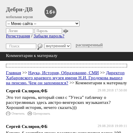
Дебри-ДВ
мобильная версия
Логин
Пароль
Регистрация
/
Забыли пароль?
расширенный
Комментарии к материалу
Главная
>>
Наука, История, Образование, СМИ
>>
Директор
Хабаровского краевого музея имени Н.И. Гродекова вышел
на пенсию. Чем он запомнился?
>> Комментарии к материалу
Сергей Скляров,ФБ
29.08.2018 17:50:00
Это тот парень, который снял с "Утеса" табличку о
расстрелянных здесь австро-венгерских музыкантах?
Хороший историк, нечего сказать)))
Ответить
Цитировать
Сергей Скляров,ФБ
29.08.2018 19:09:11