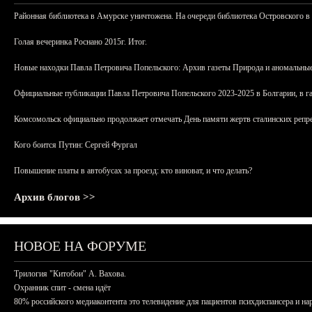
Районная библиотека в Амурске уничтожена. На очереди библиотека Островского в
Голая вечеринка Роснано 2015г. Итог.
Новые находки Павла Петровича Попельского: Архив газеты Природа и аномальные
Официальные публикации Павла Петровича Попельского 2023-2025 в Болгарии, в г
Комсомольск официально продолжает отмечать День памяти жертв сталинских репрес
Кого боится Путин: Сергей Фургал
Повышение платы в автобусах за проезд: кто виноват, и что делать?
Архив блогов >>
НОВОЕ НА ФОРУМЕ
Трилогия "Китобои" А. Вахова.
Охранник спит - смена идёт
80% российского медиаконтента это телевидение для пациентов психдиспансера и на