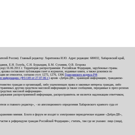
телей России). Главный редактор: Харитонова И.Ю. Адрес редакции: 680032, Хабаровский край,
данов, Е.Н. Голубь, С.Н. Бурындин, Б.М. Сухинин, О.В. Егорова
р) 16.06.2011 г. Территория распространения: Российская Федерация, зарубежные страны.
д архива составляют публикации газет и журналов, изданные книги, а также рукописи по
и не относятся, согласно ст.ст. 1275, 1276, 1306
Гражданского кодекса РФ
.
 информации» (ФЗ-149 от 27.07.06 г.)
архив «Дебри-ДВ», хранящий информацию, гражданско-
остоинство граждан и организаций, либо ущемляющих права и законные интересы граждан, либо
страненных другим средством массовой информации (а также сообщения, переданные в пресс-релизах
 средствах массовой информации».
держания распространенной информации, распространитель не является надлежащим ответчиком,
еля и главного редактор», - из апелляционного определения Хабаровского краевого суда от
 выражению мнения. Блоги и форум не входят в электронное периодическое издание «Дебри-ДВ»,
стие в референдуме граждан Российской Федерации»; считать, там где не указано: лицо (лица),