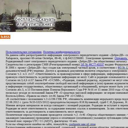
Пользовательское соглашение
,
Политика конфиденциальности
На данном сайте распространяется информация электронного периодического издания «Дебри-ДВ» с
Хабаровск, проспект 60-летия Октября, 88-46, т./ф.84212296081. Электронная приемная:
Отправить
Редакционный совет электронного периодического издания «Дебри-ДВ» (на общественных началах
Свидетельство о регистрации СМИ (Регистрационный номер)
ЭЛ № ФС77-45537
выдано Федеральной
В 2006 г. проект «Дебри-ДВ» был создан как электронный частный архив, в соответствии с
ФЗ № 12
дальневосточной (РФ) тематике. Доступ к архивным документам является открытым в электронном вид
Согласно ч.2. п.3. ст.17 «Ответственность за правонарушения в сфере информации, информационн
правовую ответственность за распространение информации не несет. Сайт и редакция основываются 
Согласно пп.3,4,6 ст.57 Закона РФ «О СМИ», «Редакция, главный редактор, журналист не несут отв
представляющих собой злоупотребление свободой массовой информации и (или) правами журналиста:
и информация государственных, общественных организаций и объединений), которое может быть уста
Согласно абз.3, п.13 Постановления Пленума Верховного Суда РФ №16 от 15 июня 2010 года «О пр
поскольку исходя из положений Закона РФ «О средствах массовой информации» не вправе вмешивать
Воспользуйтесь «Правом на ответ» (ст.46 Закона РФ «О СМИ»).
«В соответствии с положением ч.3 ст.196 ГПК РФ, обязанность компенсации морального вреда подле
22.08.2012 г. (дело №33-5325/2012) председательствующего И.И.Куликовой, судей С.И.Дорожко, Н
Мнения авторов материалов не всегда совпадают с позицией редакции. Редакция не вступает в перепи
Редакция не несет ответственность за содержание внешних ссылок и комментариев. За них ответств
ответственность за достоверность и наполняемость несут авторы.
Политические опросы/голосования проводятся согласно ч.2. ст.46 «Опросы общественного мнения» Фе
заказавшее (заказавших) проведение опроса и оплатившее (оплативших) указанную публикацию (обнаро
Часовой пояс сервера UTC+11 (AEST), фактически +8 мск.
Если вы обнаружили ошибки на сайте, пожалуйста,
сообщите нам об этом
.
Распространение информации о политической, социальной, духовной жизни общества, публикации на