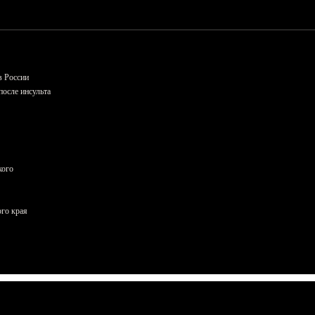
в России
осле инсульта
кого
ого края