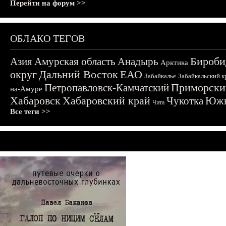
Перейти на форум >>
ОБЛАКО ТЕГОВ
Бироби
Азия
Амурская область
Анадырь
Арктика
округ
Дальний Восток
ЕАО
Забайкалье
Забайкальский к
Приморски
Петропавловск-Камчатский
на-Амуре
Хабаровск
Хабаровский край
Чукотка
Южн
Чита
Все теги >>