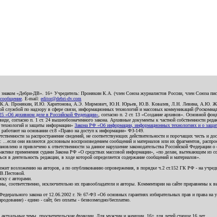
о знаком «Дебри-ДВ». 16+ Учредитель: Пронякин К.А. (член Союза журналистов России, член Союза писа
 сообщение
. E-mail:
editor@debri-dv.com
): К.А. Пронякин, И.Ю. Харитонова, А.Э. Мирмович, Ю.Н. Юрьев, Ю.В. Ковалев, Л.Н. Левина, А.Ю. Ж
 службой по надзору в сфере связи, информационных технологий и массовых коммуникаций (Роскомнадзо
5 «Об архивном деле в Российской Федерации»
, согласно п. 2 ст. 13 «Создание архивов». Основной фон
е, согласно п. 1 ст. 24 вышеобозначенного закона. Архивные документы к частной собственности редакци
ых технологий и защиты информации»
Закона РФ «Об информации, информационных технологиях и о защите
и работают на основании ст.8 «Право на доступ к информации» ФЗ-149.
етственности за распространение сведений, не соответствующих действительности и порочащих честь и д
 ...если они являются дословным воспроизведением сообщений и материалов или их фрагментов, распро
новлено и привлечено к ответственности за данное нарушение законодательства Российской Федерации о
актике применения судами Закона РФ «О средствах массовой информации», «по делам, вытекающим из со
ся в деятельность редакции, в ходе которой определяется содержание сообщений и материалов».
жит возложению на авторов, а по опубликованию опровержения, в порядке ч.2 ст.152 ГК РФ - на учредит
.В.Пестовой.
ску с авторами.
енны, соответственно, исключительно их правообладатели и авторы. Комментарии на сайте приравнены к
дерального закона от 12.06.2002 г. № 67-ФЗ «Об основных гарантиях избирательных прав и права на уча
дование) - едино - сайт, без оплаты - безвозмездно/бесплатно.
 актуальные темы, просветительские функции. Для мужчин и женщин. 16+ для детей старше 16 лет.