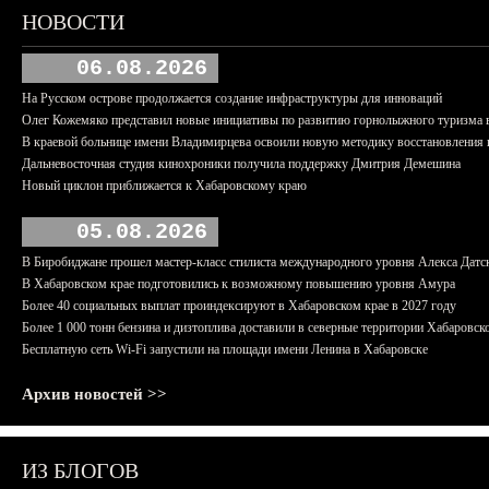
НОВОСТИ
06.08.2026
На Русском острове продолжается создание инфраструктуры для инноваций
Олег Кожемяко представил новые инициативы по развитию горнолыжного туризма 
В краевой больнице имени Владимирцева освоили новую методику восстановления п
Дальневосточная студия кинохроники получила поддержку Дмитрия Демешина
Новый циклон приближается к Хабаровскому краю
05.08.2026
В Биробиджане прошел мастер-класс стилиста международного уровня Алекса Датс
В Хабаровском крае подготовились к возможному повышению уровня Амура
Более 40 социальных выплат проиндексируют в Хабаровском крае в 2027 году
Более 1 000 тонн бензина и дизтоплива доставили в северные территории Хабаровск
Бесплатную сеть Wi-Fi запустили на площади имени Ленина в Хабаровске
Архив новостей >>
ИЗ БЛОГОВ