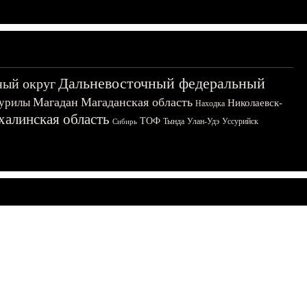
Дальневосточный федеральный
ный округ
Магадан
Магаданская область
урилы
Николаевск-
Находка
халинская область
ТОФ
Тында
Улан-Удэ
Уссурийск
Сибирь