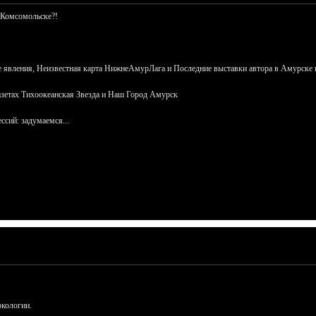
 Комсомольске?!
 явления, Неизвестная карта НижнеАмурЛага и Последние выставки автора в Амурске 
азетах Тихоокеанская Звезда и Наш Город Амурск
сий: задумаемся...
ркологии.