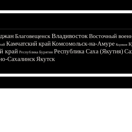
джан
Владивосток
Благовещенск
Восточный воен
Камчатский край
Комсомольск-на-Амуре
К
рай
Корякия
й край
Республика Саха (Якутия)
Са
Республика Бурятия
о-Сахалинск
Якутск