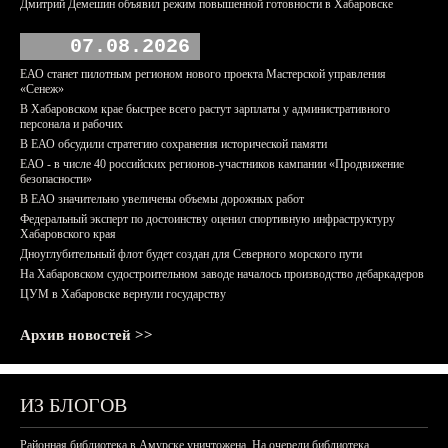
Дмитрий Демешин объявил режим повышенной готовности в Хабаровске
07.08.2026
ЕАО станет пилотным регионом нового проекта Мастерской управления
«Сенеж»
В Хабаровском крае быстрее всего растут зарплаты у административного
персонала и рабочих
В ЕАО обсудили стратегию сохранения исторической памяти
ЕАО - в числе 40 российских регионов-участников кампании «Продвижение
безопасности»
В ЕАО значительно увеличены объемы дорожных работ
Федеральный эксперт по достоинству оценил спортивную инфраструктуру
Хабаровского края
Дноуглубительный флот будет создан для Северного морского пути
На Хабаровском судостроительном заводе началось производство дебаркадеров
ЦУМ в Хабаровске вернули государству
Архив новостей >>
ИЗ БЛОГОВ
Районная библиотека в Амурске уничтожена. На очереди библиотека