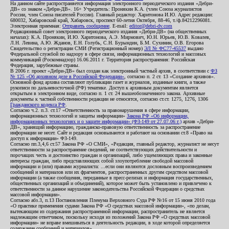
На данном сайте распространяется информация электронного периодического издания «Дебри-
ДВ» со знаком «Дебри-ДВ». 16+ Учредитель: Пронякин К.А. (член Союза журналистов
России, член Союза писателей России). Главный редактор: Харитонова И.Ю. Адрес редакции:
680032, Хабаровский край, Хабаровск, проспект 60-летия Октября, 88-46, т./ф.84212296081.
Электронная приемная:
Отправить сообщение
. E-mail:
editor@debri-dv.com
Редакционный совет электронного периодического издания «Дебри-ДВ» (на общественных
началах): К.А. Пронякин, И.Ю. Харитонова, А.Э. Мирмович, Ю.Н. Юрьев, Ю.В. Ковалев,
Л.Н. Левина, А.Ю. Жданов, Е.Н. Голубь, С.Н. Бурындин, Б.М. Сухинин, О.В. Егорова
Свидетельство о регистрации СМИ (Регистрационный номер)
ЭЛ № ФС77-45537
выдано
Федеральной службой по надзору в сфере связи, информационных технологий и массовых
коммуникаций (Роскомнадзор) 16.06.2011 г. Территория распространения: Российская
Федерация, зарубежные страны.
В 2006 г. проект «Дебри-ДВ» был создан как электронный частный архив, в соответствии с
ФЗ
№ 125 «Об архивном деле в Российской Федерации»
, согласно п. 2 ст. 13 «Создание архивов».
Основной фонд архива составляют публикации газет и журналов, изданные книги, а также
рукописи по дальневосточной (РФ) тематике. Доступ к архивным документам является
открытым в электронном виде, согласно п. 1 ст. 24 вышеобозначенного закона. Архивные
документы к частной собственности редакции не относятся, согласно ст.ст. 1275, 1276, 1306
Гражданского кодекса РФ
.
Согласно ч.2. п.3. ст.17 «Ответственность за правонарушения в сфере информации,
информационных технологий и защиты информации»
Закона РФ «Об информации,
информационных технологиях и о защите информации» (ФЗ-149 от 27.07.06 г.)
архив «Дебри-
ДВ», хранящий информацию, гражданско-правовую ответственность за распространение
информации не несет. Сайт и редакция основываются и работают на основании ст.8 «Право на
доступ к информации» ФЗ-149.
Согласно пп.3,4,6 ст.57 Закона РФ «О СМИ», «Редакция, главный редактор, журналист не несут
ответственности за распространение сведений, не соответствующих действительности и
порочащих честь и достоинство граждан и организаций, либо ущемляющих права и законные
интересы граждан, либо представляющих собой злоупотребление свободой массовой
информации и (или) правами журналиста: ...если они являются дословным воспроизведением
сообщений и материалов или их фрагментов, распространенных другим средством массовой
информации (а также сообщения, переданные в пресс-релизах и информация государственных,
общественных организаций и объединений), которое может быть установлено и привлечено к
ответственности за данное нарушение законодательства Российской Федерации о средствах
массовой информации».
Согласно абз.3, п.13 Постановления Пленума Верховного Суда РФ №16 от 15 июня 2010 года
«О практике применения судами Закона РФ «О средствах массовой информации», «по делам,
вытекающим из содержания распространенной информации, распространитель не является
надлежащим ответчиком, поскольку исходя из положений Закона РФ «О средствах массовой
информации» не вправе вмешиваться в деятельность редакции, в ходе которой определяется
содержание сообщений и материалов».