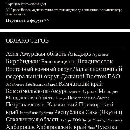
Охранник спит - смена идёт
80% российского медиаконтента это телевидение для пациентов психдиспансера
и наркологии.
Перейти на форум >>
ОБЛАКО ТЕГОВ
Азия
Амурская область
Анадырь
Арктика
Биробиджан
Владивосток
Благовещенск
Дальневосточный
Восточный военный округ
федеральный округ
Дальний Восток
ЕАО
Камчатский край
Забайкалье
Забайкальский край
Комсомольск-на-Амуре
Магадан
Курилы
Корякия
Магаданская область
Николаевск-на-Амуре
Находка
Приморский
Петропавловск-Камчатский
край
Республика Саха (Якутия)
Республика Бурятия
Сахалинская область
ТОФ
Тында
Улан-Удэ
Уссурийск
Сибирь
Хабаровск
Хабаровский край
Чукотка
Чита