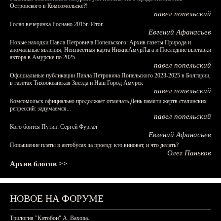
Островского в Комсомольске?!
павел попельский
Голая вечеринка Роснано 2015г. Итог.
Евгений Афанасьев
Новые находки Павла Петровича Попельского: Архив газеты Природа и
аномальные явления, Неизвестная карта НижнеАмурЛага и Последние выставки
автора в Амурске по 2025
павел попельский
Официальные публикации Павла Петровича Попельского 2023-2025 в Болгарии,
в газетах Тихоокеанская Звезда и Наш Город Амурск
павел попельский
Комсомольск официально продолжает отмечать День памяти жертв сталинских
репрессий: задумаемся...
павел попельский
Кого боится Путин: Сергей Фургал
Евгений Афанасьев
Повышение платы в автобусах за проезд: кто виноват, и что делать?
Олег Паньков
Архив блогов >>
НОВОЕ НА ФОРУМЕ
Трилогия "Китобои" А. Вахова.