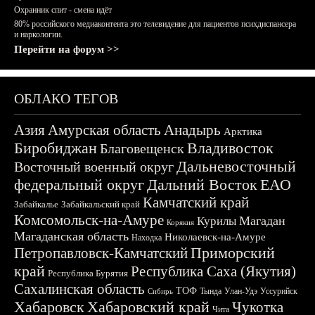
Охранник спит - смена идёт
80% российского медиаконтента это телевидение для пациентов психдиспансера
и наркологии.
Перейти на форум >>
ОБЛАКО ТЕГОВ
Азия
Амурская область
Анадырь
Арктика
Биробиджан
Владивосток
Благовещенск
Дальневосточный
Восточный военный округ
федеральный округ
Дальний Восток
ЕАО
Камчатский край
Забайкалье
Забайкальский край
Комсомольск-на-Амуре
Магадан
Курилы
Корякия
Магаданская область
Николаевск-на-Амуре
Находка
Приморский
Петропавловск-Камчатский
край
Республика Саха (Якутия)
Республика Бурятия
Сахалинская область
ТОФ
Тында
Улан-Удэ
Уссурийск
Сибирь
Хабаровск
Хабаровский край
Чукотка
Чита