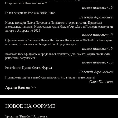
Островского в Комсомольске?!
павел попельский
Голая вечеринка Роснано 2015г. Итог.
Евгений Афанасьев
Новые находки Павла Петровича Попельского: Архив газеты Природа и
аномальные явления, Неизвестная карта НижнеАмурЛага и Последние выставки
автора в Амурске по 2025
павел попельский
Официальные публикации Павла Петровича Попельского 2023-2025 в Болгарии,
в газетах Тихоокеанская Звезда и Наш Город Амурск
павел попельский
Комсомольск официально продолжает отмечать День памяти жертв сталинских
репрессий: задумаемся...
павел попельский
Кого боится Путин: Сергей Фургал
Евгений Афанасьев
Повышение платы в автобусах за проезд: кто виноват, и что делать?
Олег Паньков
Архив блогов >>
НОВОЕ НА ФОРУМЕ
Трилогия "Китобои" А. Вахова.