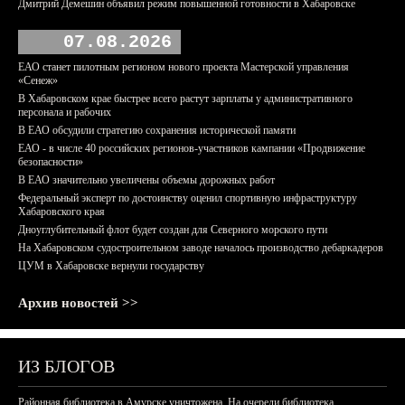
Дмитрий Демешин объявил режим повышенной готовности в Хабаровске
07.08.2026
ЕАО станет пилотным регионом нового проекта Мастерской управления
«Сенеж»
В Хабаровском крае быстрее всего растут зарплаты у административного
персонала и рабочих
В ЕАО обсудили стратегию сохранения исторической памяти
ЕАО - в числе 40 российских регионов-участников кампании «Продвижение
безопасности»
В ЕАО значительно увеличены объемы дорожных работ
Федеральный эксперт по достоинству оценил спортивную инфраструктуру
Хабаровского края
Дноуглубительный флот будет создан для Северного морского пути
На Хабаровском судостроительном заводе началось производство дебаркадеров
ЦУМ в Хабаровске вернули государству
Архив новостей >>
ИЗ БЛОГОВ
Районная библиотека в Амурске уничтожена. На очереди библиотека