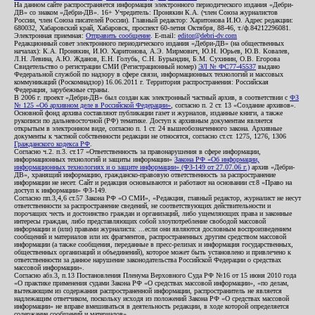
На данном сайте распространяется информация электронного периодического издания «Дебри-
ДВ» со знаком «Дебри-ДВ». 16+ Учредитель: Пронякин К.А. (член Союза журналистов
России, член Союза писателей России). Главный редактор: Харитонова И.Ю. Адрес редакции:
680032, Хабаровский край, Хабаровск, проспект 60-летия Октября, 88-46, т./ф.84212296081.
Электронная приемная:
Отправить сообщение
. E-mail:
editor@debri-dv.com
Редакционный совет электронного периодического издания «Дебри-ДВ» (на общественных
началах): К.А. Пронякин, И.Ю. Харитонова, А.Э. Мирмович, Ю.Н. Юрьев, Ю.В. Ковалев,
Л.Н. Левина, А.Ю. Жданов, Е.Н. Голубь, С.Н. Бурындин, Б.М. Сухинин, О.В. Егорова
Свидетельство о регистрации СМИ (Регистрационный номер)
ЭЛ № ФС77-45537
выдано
Федеральной службой по надзору в сфере связи, информационных технологий и массовых
коммуникаций (Роскомнадзор) 16.06.2011 г. Территория распространения: Российская
Федерация, зарубежные страны.
В 2006 г. проект «Дебри-ДВ» был создан как электронный частный архив, в соответствии с
ФЗ
№ 125 «Об архивном деле в Российской Федерации»
, согласно п. 2 ст. 13 «Создание архивов».
Основной фонд архива составляют публикации газет и журналов, изданные книги, а также
рукописи по дальневосточной (РФ) тематике. Доступ к архивным документам является
открытым в электронном виде, согласно п. 1 ст. 24 вышеобозначенного закона. Архивные
документы к частной собственности редакции не относятся, согласно ст.ст. 1275, 1276, 1306
Гражданского кодекса РФ
.
Согласно ч.2. п.3. ст.17 «Ответственность за правонарушения в сфере информации,
информационных технологий и защиты информации»
Закона РФ «Об информации,
информационных технологиях и о защите информации» (ФЗ-149 от 27.07.06 г.)
архив «Дебри-
ДВ», хранящий информацию, гражданско-правовую ответственность за распространение
информации не несет. Сайт и редакция основываются и работают на основании ст.8 «Право на
доступ к информации» ФЗ-149.
Согласно пп.3,4,6 ст.57 Закона РФ «О СМИ», «Редакция, главный редактор, журналист не несут
ответственности за распространение сведений, не соответствующих действительности и
порочащих честь и достоинство граждан и организаций, либо ущемляющих права и законные
интересы граждан, либо представляющих собой злоупотребление свободой массовой
информации и (или) правами журналиста: ...если они являются дословным воспроизведением
сообщений и материалов или их фрагментов, распространенных другим средством массовой
информации (а также сообщения, переданные в пресс-релизах и информация государственных,
общественных организаций и объединений), которое может быть установлено и привлечено к
ответственности за данное нарушение законодательства Российской Федерации о средствах
массовой информации».
Согласно абз.3, п.13 Постановления Пленума Верховного Суда РФ №16 от 15 июня 2010 года
«О практике применения судами Закона РФ «О средствах массовой информации», «по делам,
вытекающим из содержания распространенной информации, распространитель не является
надлежащим ответчиком, поскольку исходя из положений Закона РФ «О средствах массовой
информации» не вправе вмешиваться в деятельность редакции, в ходе которой определяется
содержание сообщений и материалов».