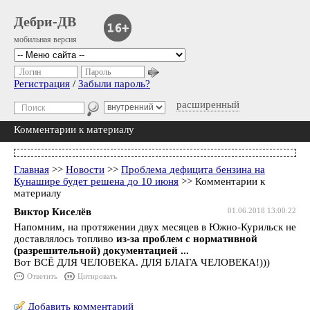
Дебри-ДВ
мобильная версия
Логин
Пароль
Регистрация
/
Забыли пароль?
расширенный
Комментарии к материалу
Главная
>>
Новости
>>
Проблема дефицита бензина на
Кунашире будет решена до 10 июня
>> Комментарии к
материалу
Виктор Киселёв
01.06.2018 13:00:22
Напомним, на протяжении двух месяцев в Южно-Курильск не
доставлялось топливо
из-за проблем с нормативной
(разрешительной) документацией ...
Вот ВСЁ ДЛЯ ЧЕЛОВЕКА. ДЛЯ БЛАГА ЧЕЛОВЕКА!)))
Ответить
Цитировать
Добавить комментарий