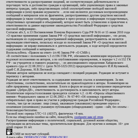
ответственности за распространение сведений, не соответствующих действительности и
порочащих честь и достоинство граждан и организаций, либо ущемляющих права и законные
интересы граждан, либо представляющих собой злоупотребление свободой массовой
информации и (или) правами журналиста: ...если они являются дословным воспроизведением
сообщений и материалов или их фрагментов, распространенных другим средством массовой
информации (а также сообщения, переданные в пресс-релизах и информация государственных,
общественных организаций и объединений), которое может быть установлено и привлечено к
ответственности за данное нарушение законодательства Российской Федерации о средствах
массовой информации».
Согласно абз.3, п.13 Постановления Пленума Верховного Суда РФ №16 от 15 июня 2010 года
«О практике применения судами Закона РФ «О средствах массовой информации», «по делам,
вытекающим из содержания распространенной информации, распространитель не является
надлежащим ответчиком, поскольку исходя из положений Закона РФ «О средствах массовой
информации» не вправе вмешиваться в деятельность редакции, в ходе которой определяется
содержание сообщений и материалов».
Воспользуйтесь «Правом на ответ» (ст.46 Закона РФ «О СМИ»).
«В соответствии с положением ч.3 ст.196 ГПК РФ, обязанность компенсации морального вреда
подлежит возложению на авторов, а по опубликованию опровержения, в порядке ч.2 ст.152 ГК
РФ - на учредителя и главного редактор», - из апелляционного определения Хабаровского
краевого суда от 22.08.2012 г. (дело №33-5325/2012) председательствующего И.И.Куликовой,
судей С.И.Дорожко, Н.В.Пестовой.
Мнения авторов материалов не всегда совпадают с позицией редакции. Редакция не вступает в
переписку с авторами.
Редакция не несет ответственность за содержание внешних ссылок и комментариев. За них
ответственны, соответственно, исключительно их правообладатели и авторы. Комментарии на
сайте приравнены к выражению мнения. Блоги и форум не входят в электронное периодическое
издание «Дебри-ДВ», ответственность за достоверность и наполняемость несут авторы.
Политические опросы/голосования проводятся согласно ч.2. ст.46 «Опросы общественного
мнения» Федерального закона от 12.06.2002 г. № 67-ФЗ «Об основных гарантиях
избирательных прав и права на участие в референдуме граждан Российской Федерации»;
считать, там где не указано: лицо (лица), заказавшее (заказавших) проведение опроса и
оплатившее (оплативших) указанную публикацию (обнародование) - едино - сайт, без оплаты -
безвозмездно/бесплатно.
Часовой пояс сервера UTC+11 (AEST), фактически +8 мск.
Если вы обнаружили ошибки на сайте, пожалуйста,
сообщите нам об этом
.
Распространение информации о политической, социальной, духовной жизни общества,
публикации на актуальные темы, просветительские функции. Для мужчин и женщин. 16+ для
детей старше 16 лет.
СМИ не получает субсидий.
Адреса сайта:
DEBRI-DV.COM
,
DEBRI-DV.RU
.