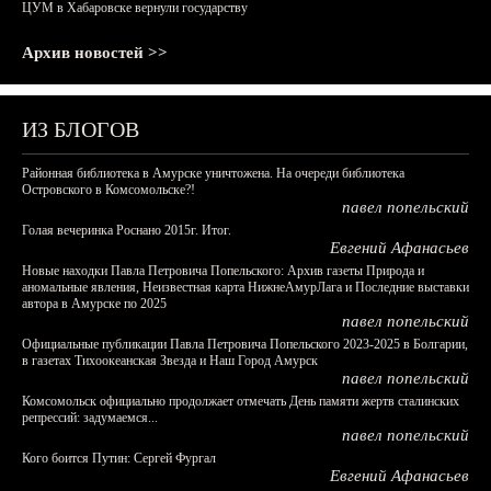
ЦУМ в Хабаровске вернули государству
Архив новостей >>
ИЗ БЛОГОВ
Районная библиотека в Амурске уничтожена. На очереди библиотека
Островского в Комсомольске?!
павел попельский
Голая вечеринка Роснано 2015г. Итог.
Евгений Афанасьев
Новые находки Павла Петровича Попельского: Архив газеты Природа и
аномальные явления, Неизвестная карта НижнеАмурЛага и Последние выставки
автора в Амурске по 2025
павел попельский
Официальные публикации Павла Петровича Попельского 2023-2025 в Болгарии,
в газетах Тихоокеанская Звезда и Наш Город Амурск
павел попельский
Комсомольск официально продолжает отмечать День памяти жертв сталинских
репрессий: задумаемся...
павел попельский
Кого боится Путин: Сергей Фургал
Евгений Афанасьев