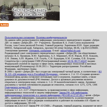
Пользовательское соглашение
,
Политика конфиденциальности
На данном сайте распространяется информация электронного периодического издания «Дебри-
ДВ» со знаком «Дебри-ДВ». 16+ Учредитель: Пронякин К.А. (член Союза журналистов
России, член Союза писателей России). Главный редактор: Харитонова И.Ю. Адрес редакции:
680032, Хабаровский край, Хабаровск, проспект 60-летия Октября, 88-46, т./ф.84212296081.
Электронная приемная:
Отправить сообщение
. E-mail:
editor@debri-dv.com
Редакционный совет электронного периодического издания «Дебри-ДВ» (на общественных
началах): К.А. Пронякин, И.Ю. Харитонова, А.Э. Мирмович, Ю.Н. Юрьев, Ю.В. Ковалев,
Л.Н. Левина, А.Ю. Жданов, Е.Н. Голубь, С.Н. Бурындин, Б.М. Сухинин, О.В. Егорова
Свидетельство о регистрации СМИ (Регистрационный номер)
ЭЛ № ФС77-45537
выдано
Федеральной службой по надзору в сфере связи, информационных технологий и массовых
коммуникаций (Роскомнадзор) 16.06.2011 г. Территория распространения: Российская
Федерация, зарубежные страны.
В 2006 г. проект «Дебри-ДВ» был создан как электронный частный архив, в соответствии с
ФЗ
№ 125 «Об архивном деле в Российской Федерации»
, согласно п. 2 ст. 13 «Создание архивов».
Основной фонд архива составляют публикации газет и журналов, изданные книги, а также
рукописи по дальневосточной (РФ) тематике. Доступ к архивным документам является
открытым в электронном виде, согласно п. 1 ст. 24 вышеобозначенного закона. Архивные
документы к частной собственности редакции не относятся, согласно ст.ст. 1275, 1276, 1306
Гражданского кодекса РФ
.
Согласно ч.2. п.3. ст.17 «Ответственность за правонарушения в сфере информации,
информационных технологий и защиты информации»
Закона РФ «Об информации,
информационных технологиях и о защите информации» (ФЗ-149 от 27.07.06 г.)
архив «Дебри-
ДВ», хранящий информацию, гражданско-правовую ответственность за распространение
информации не несет. Сайт и редакция основываются и работают на основании ст.8 «Право на
доступ к информации» ФЗ-149.
Согласно пп.3,4,6 ст.57 Закона РФ «О СМИ», «Редакция, главный редактор, журналист не несут