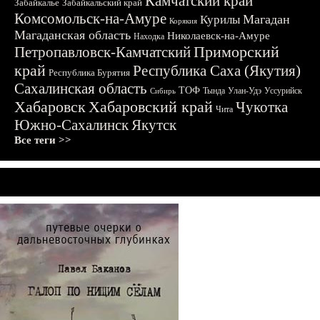
Камчатский край
Забайкалье
Забайкальский край
Комсомольск-на-Амуре
Магадан
Курилы
Корякия
Магаданская область
Николаевск-на-Амуре
Находка
Приморский
Петропавловск-Камчатский
край
Республика Саха (Якутия)
Республика Бурятия
Сахалинская область
ТОФ
Тында
Улан-Удэ
Уссурийск
Сибирь
Хабаровск
Хабаровский край
Чукотка
Чита
Южно-Сахалинск
Якутск
Все теги >>