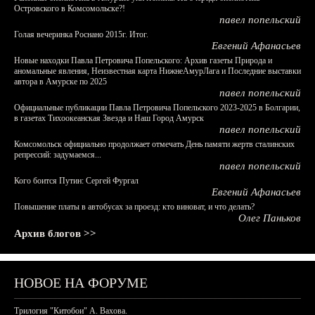
Островского в Комсомольске?!
павел попельский
Голая вечеринка Роснано 2015г. Итог.
Евгений Афанасьев
Новые находки Павла Петровича Попельского: Архив газеты Природа и
аномальные явления, Неизвестная карта НижнеАмурЛага и Последние выставки
автора в Амурске по 2025
павел попельский
Официальные публикации Павла Петровича Попельского 2023-2025 в Болгарии,
в газетах Тихоокеанская Звезда и Наш Город Амурск
павел попельский
Комсомольск официально продолжает отмечать День памяти жертв сталинских
репрессий: задумаемся...
павел попельский
Кого боится Путин: Сергей Фургал
Евгений Афанасьев
Повышение платы в автобусах за проезд: кто виноват, и что делать?
Олег Паньков
Архив блогов >>
НОВОЕ НА ФОРУМЕ
Трилогия "Китобои" А. Вахова.