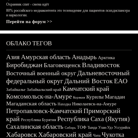
Охранник спит - смена идёт
80% российского медиаконтента это телевидение для пациентов психдиспансера
и наркологии.
Перейти на форум >>
ОБЛАКО ТЕГОВ
Азия
Амурская область
Анадырь
Арктика
Биробиджан
Владивосток
Благовещенск
Дальневосточный
Восточный военный округ
федеральный округ
Дальний Восток
ЕАО
Камчатский край
Забайкалье
Забайкальский край
Комсомольск-на-Амуре
Магадан
Курилы
Корякия
Магаданская область
Николаевск-на-Амуре
Находка
Приморский
Петропавловск-Камчатский
край
Республика Саха (Якутия)
Республика Бурятия
Сахалинская область
ТОФ
Тында
Улан-Удэ
Уссурийск
Сибирь
Хабаровск
Хабаровский край
Чукотка
Чита