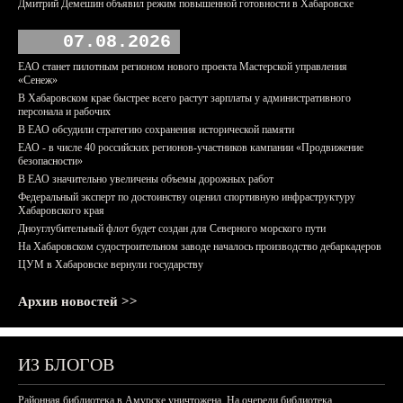
Дмитрий Демешин объявил режим повышенной готовности в Хабаровске
07.08.2026
ЕАО станет пилотным регионом нового проекта Мастерской управления
«Сенеж»
В Хабаровском крае быстрее всего растут зарплаты у административного
персонала и рабочих
В ЕАО обсудили стратегию сохранения исторической памяти
ЕАО - в числе 40 российских регионов-участников кампании «Продвижение
безопасности»
В ЕАО значительно увеличены объемы дорожных работ
Федеральный эксперт по достоинству оценил спортивную инфраструктуру
Хабаровского края
Дноуглубительный флот будет создан для Северного морского пути
На Хабаровском судостроительном заводе началось производство дебаркадеров
ЦУМ в Хабаровске вернули государству
Архив новостей >>
ИЗ БЛОГОВ
Районная библиотека в Амурске уничтожена. На очереди библиотека