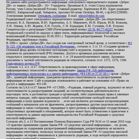
На данном сайте распространяется информация электронного периодического издания «Дебри-
ДВ» со знаком «Дебри-ДВ». 16+ Учредитель: Пронякин К.А. (член Союза журналистов
России, член Союза писателей России). Главный редактор: Харитонова И.Ю. Адрес редакции:
680032, Хабаровский край, Хабаровск, проспект 60-летия Октября, 88-46, т./ф.84212296081.
Электронная приемная:
Отправить сообщение
. E-mail:
editor@debri-dv.com
Редакционный совет электронного периодического издания «Дебри-ДВ» (на общественных
началах): К.А. Пронякин, И.Ю. Харитонова, А.Э. Мирмович, Ю.Н. Юрьев, Ю.В. Ковалев,
Л.Н. Левина, А.Ю. Жданов, Е.Н. Голубь, С.Н. Бурындин, Б.М. Сухинин, О.В. Егорова
Свидетельство о регистрации СМИ (Регистрационный номер)
ЭЛ № ФС77-45537
выдано
Федеральной службой по надзору в сфере связи, информационных технологий и массовых
коммуникаций (Роскомнадзор) 16.06.2011 г. Территория распространения: Российская
Федерация, зарубежные страны.
В 2006 г. проект «Дебри-ДВ» был создан как электронный частный архив, в соответствии с
ФЗ
№ 125 «Об архивном деле в Российской Федерации»
, согласно п. 2 ст. 13 «Создание архивов».
Основной фонд архива составляют публикации газет и журналов, изданные книги, а также
рукописи по дальневосточной (РФ) тематике. Доступ к архивным документам является
открытым в электронном виде, согласно п. 1 ст. 24 вышеобозначенного закона. Архивные
документы к частной собственности редакции не относятся, согласно ст.ст. 1275, 1276, 1306
Гражданского кодекса РФ
.
Согласно ч.2. п.3. ст.17 «Ответственность за правонарушения в сфере информации,
информационных технологий и защиты информации»
Закона РФ «Об информации,
информационных технологиях и о защите информации» (ФЗ-149 от 27.07.06 г.)
архив «Дебри-
ДВ», хранящий информацию, гражданско-правовую ответственность за распространение
информации не несет. Сайт и редакция основываются и работают на основании ст.8 «Право на
доступ к информации» ФЗ-149.
Согласно пп.3,4,6 ст.57 Закона РФ «О СМИ», «Редакция, главный редактор, журналист не несут
ответственности за распространение сведений, не соответствующих действительности и
порочащих честь и достоинство граждан и организаций, либо ущемляющих права и законные
интересы граждан, либо представляющих собой злоупотребление свободой массовой
информации и (или) правами журналиста: ...если они являются дословным воспроизведением
сообщений и материалов или их фрагментов, распространенных другим средством массовой
информации (а также сообщения, переданные в пресс-релизах и информация государственных,
общественных организаций и объединений), которое может быть установлено и привлечено к
ответственности за данное нарушение законодательства Российской Федерации о средствах
массовой информации».
Согласно абз.3, п.13 Постановления Пленума Верховного Суда РФ №16 от 15 июня 2010 года
«О практике применения судами Закона РФ «О средствах массовой информации», «по делам,
вытекающим из содержания распространенной информации, распространитель не является
надлежащим ответчиком, поскольку исходя из положений Закона РФ «О средствах массовой
информации» не вправе вмешиваться в деятельность редакции, в ходе которой определяется
содержание сообщений и материалов».