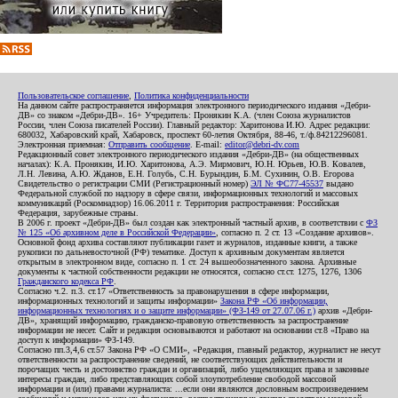
Пользовательское соглашение
,
Политика конфиденциальности
На данном сайте распространяется информация электронного периодического издания «Дебри-
ДВ» со знаком «Дебри-ДВ». 16+ Учредитель: Пронякин К.А. (член Союза журналистов
России, член Союза писателей России). Главный редактор: Харитонова И.Ю. Адрес редакции:
680032, Хабаровский край, Хабаровск, проспект 60-летия Октября, 88-46, т./ф.84212296081.
Электронная приемная:
Отправить сообщение
. E-mail:
editor@debri-dv.com
Редакционный совет электронного периодического издания «Дебри-ДВ» (на общественных
началах): К.А. Пронякин, И.Ю. Харитонова, А.Э. Мирмович, Ю.Н. Юрьев, Ю.В. Ковалев,
Л.Н. Левина, А.Ю. Жданов, Е.Н. Голубь, С.Н. Бурындин, Б.М. Сухинин, О.В. Егорова
Свидетельство о регистрации СМИ (Регистрационный номер)
ЭЛ № ФС77-45537
выдано
Федеральной службой по надзору в сфере связи, информационных технологий и массовых
коммуникаций (Роскомнадзор) 16.06.2011 г. Территория распространения: Российская
Федерация, зарубежные страны.
В 2006 г. проект «Дебри-ДВ» был создан как электронный частный архив, в соответствии с
ФЗ
№ 125 «Об архивном деле в Российской Федерации»
, согласно п. 2 ст. 13 «Создание архивов».
Основной фонд архива составляют публикации газет и журналов, изданные книги, а также
рукописи по дальневосточной (РФ) тематике. Доступ к архивным документам является
открытым в электронном виде, согласно п. 1 ст. 24 вышеобозначенного закона. Архивные
документы к частной собственности редакции не относятся, согласно ст.ст. 1275, 1276, 1306
Гражданского кодекса РФ
.
Согласно ч.2. п.3. ст.17 «Ответственность за правонарушения в сфере информации,
информационных технологий и защиты информации»
Закона РФ «Об информации,
информационных технологиях и о защите информации» (ФЗ-149 от 27.07.06 г.)
архив «Дебри-
ДВ», хранящий информацию, гражданско-правовую ответственность за распространение
информации не несет. Сайт и редакция основываются и работают на основании ст.8 «Право на
доступ к информации» ФЗ-149.
Согласно пп.3,4,6 ст.57 Закона РФ «О СМИ», «Редакция, главный редактор, журналист не несут
ответственности за распространение сведений, не соответствующих действительности и
порочащих честь и достоинство граждан и организаций, либо ущемляющих права и законные
интересы граждан, либо представляющих собой злоупотребление свободой массовой
информации и (или) правами журналиста: ...если они являются дословным воспроизведением