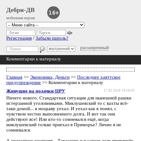
Дебри-ДВ
мобильная версия
Логин
Пароль
Регистрация
/
Забыли пароль?
расширенный
Комментарии к материалу
Главная
>>
Экономика, Деньги
>>
Последнее хаяттское
предупреждение
>> Комментарии к материалу
Живущие на подачки ЦРУ
17.02.2018 19:18:05
Ничего нового. Стандартная ситуация для нынешней рашки
истерзанной уголовниками. Миклушевский то с вахты всё-
таки домой... в моцькву уехал. И уехал как я понял, с
чувством честно выполненного долга. И вот так они
действуют все! Или кто-то сомневался ещё, когда
миклушевский только приехал в Приморье? Лично я не
сомневался.
А недострои достроят... Тарасенко и в самом деле привлечёт