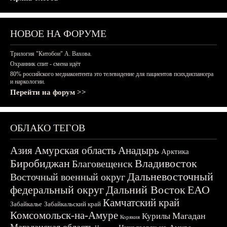
НОВОЕ НА ФОРУМЕ
Трилогия "Китобои" А. Вахова.
Охранник спит - смена идёт
80% российского медиаконтента это телевидение для пациентов психдиспансера
и наркологии.
Перейти на форум >>
ОБЛАКО ТЕГОВ
Азия
Амурская область
Анадырь
Арктика
Биробиджан
Владивосток
Благовещенск
Дальневосточный
Восточный военный округ
федеральный округ
Дальний Восток
ЕАО
Камчатский край
Забайкалье
Забайкальский край
Комсомольск-на-Амуре
Магадан
Курилы
Корякия