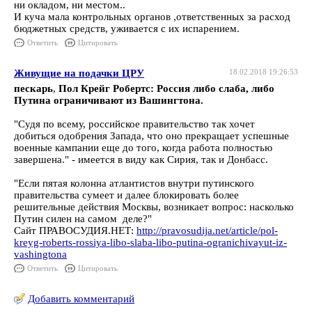
ни окладом, ни местом..
И куча мала контрольных органов ,ответственных за расход
бюджетных средств, уживается с их испарением.
Ответить
Цитировать
Живущие на подачки ЦРУ
18.02.2018 19:26:53
пескарь
,
Пол Крейг Робертс: Россия либо слаба, либо
Путина ограничивают из Вашингтона.
"Судя по всему, российское правительство так хочет
добиться одобрения Запада, что оно прекращает успешные
военные кампании еще до того, когда работа полностью
завершена." - имеется в виду как Сирия, так и Донбасс.
"Если пятая колонна атлантистов внутри путинского
правительства сумеет и далее блокировать более
решительные действия Москвы, возникает вопрос: насколько
Путин силен на самом деле?"
Сайт ПРАВОСУДИЯ.НЕТ:
http://pravosudija.net/article/pol-
kreyg-roberts-rossiya-libo-slaba-libo-putina-ogranichivayut-iz-
vashingtona
Ответить
Цитировать
Добавить комментарий