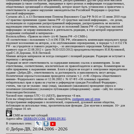
сообщений и материалов или их фрагментов, распространенных другим средством массовой
информации (а также сообщения, переданные в пресс-релизах и информация государственных,
общественных организаций и объединений), которое может быть установлено и привлечено к
ответственности за данное нарушение законодательства Российской Федерации о средствах
массовой информации».
Согласно абз.3, п.13 Постановления Пленума Верховного Суда РФ №16 от 15 июня 2010 года
«О практике применения судами Закона РФ «О средствах массовой информации», «по делам,
вытекающим из содержания распространенной информации, распространитель не является
надлежащим ответчиком, поскольку исходя из положений Закона РФ «О средствах массовой
информации» не вправе вмешиваться в деятельность редакции, в ходе которой определяется
содержание сообщений и материалов».
Воспользуйтесь «Правом на ответ» (ст.46 Закона РФ «О СМИ»).
«В соответствии с положением ч.3 ст.196 ГПК РФ, обязанность компенсации морального вреда
подлежит возложению на авторов, а по опубликованию опровержения, в порядке ч.2 ст.152 ГК
РФ - на учредителя и главного редактор», - из апелляционного определения Хабаровского
краевого суда от 22.08.2012 г. (дело №33-5325/2012) председательствующего И.И.Куликовой,
судей С.И.Дорожко, Н.В.Пестовой.
Мнения авторов материалов не всегда совпадают с позицией редакции. Редакция не вступает в
переписку с авторами.
Редакция не несет ответственность за содержание внешних ссылок и комментариев. За них
ответственны, соответственно, исключительно их правообладатели и авторы. Комментарии на
сайте приравнены к выражению мнения. Блоги и форум не входят в электронное периодическое
издание «Дебри-ДВ», ответственность за достоверность и наполняемость несут авторы.
Политические опросы/голосования проводятся согласно ч.2. ст.46 «Опросы общественного
мнения» Федерального закона от 12.06.2002 г. № 67-ФЗ «Об основных гарантиях
избирательных прав и права на участие в референдуме граждан Российской Федерации»;
считать, там где не указано: лицо (лица), заказавшее (заказавших) проведение опроса и
оплатившее (оплативших) указанную публикацию (обнародование) - едино - сайт, без оплаты -
безвозмездно/бесплатно.
Часовой пояс сервера UTC+11 (AEST), фактически +8 мск.
Если вы обнаружили ошибки на сайте, пожалуйста,
сообщите нам об этом
.
Распространение информации о политической, социальной, духовной жизни общества,
публикации на актуальные темы, просветительские функции. Для мужчин и женщин. 16+ для
детей старше 16 лет.
СМИ не получает субсидий.
Адреса сайта:
DEBRI-DV.COM
,
DEBRI-DV.RU
.
В социальных сетях:
© Дебри-ДВ, 20.04.2006 - 2026