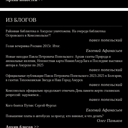
ИЗ БЛОГОВ
Районная библиотека в Амурске уничтожена. На очереди библиотека
Островского в Комсомольске?!
павел попельский
Голая вечеринка Роснано 2015г. Итог.
Евгений Афанасьев
Новые находки Павла Петровича Попельского: Архив газеты Природа и
аномальные явления, Неизвестная карта НижнеАмурЛага и Последние выставки
автора в Амурске по 2025
павел попельский
Официальные публикации Павла Петровича Попельского 2023-2025 в Болгарии,
в газетах Тихоокеанская Звезда и Наш Город Амурск
павел попельский
Комсомольск официально продолжает отмечать День памяти жертв сталинских
репрессий: задумаемся...
павел попельский
Кого боится Путин: Сергей Фургал
Евгений Афанасьев
Повышение платы в автобусах за проезд: кто виноват, и что делать?
Олег Паньков
Архив блогов >>