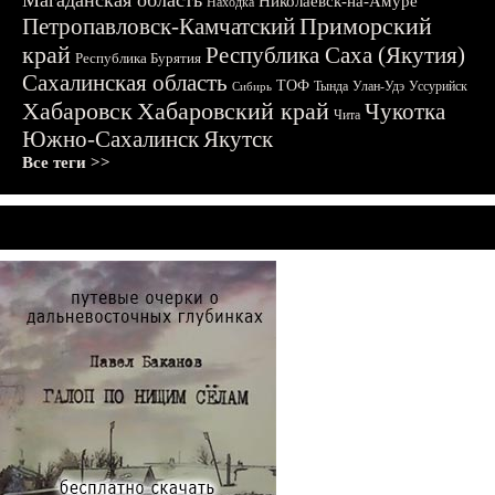
Магаданская область
Николаевск-на-Амуре
Находка
Приморский
Петропавловск-Камчатский
край
Республика Саха (Якутия)
Республика Бурятия
Сахалинская область
ТОФ
Тында
Улан-Удэ
Уссурийск
Сибирь
Хабаровск
Хабаровский край
Чукотка
Чита
Южно-Сахалинск
Якутск
Все теги >>