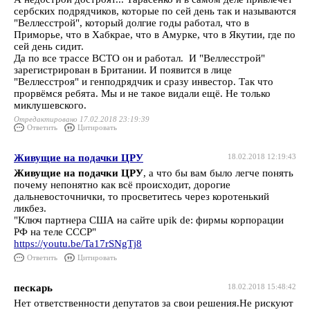
сербских подрядчиков, которые по сей день так и называются
"Веллесстрой", который долгие годы работал, что в
Приморье, что в Хабкрае, что в Амурке, что в Якутии, где по
сей день сидит.
Да по все трассе ВСТО он и работал. И "Веллесстрой"
зарегистрирован в Британии. И появится в лице
"Веллесстроя" и генподрядчик и сразу инвестор. Так что
прорвёмся ребята. Мы и не такое видали ещё. Не только
миклушевского.
Отредактировано 17.02.2018 23:19:39
Ответить
Цитировать
Живущие на подачки ЦРУ
18.02.2018 12:19:43
Живущие на подачки ЦРУ
, а что бы вам было легче понять
почему непонятно как всё происходит, дорогие
дальневосточнички, то просветитесь через коротенький
ликбез.
"Ключ партнера США на сайте upik de: фирмы корпорации
РФ на теле СССР"
https://youtu.be/Ta17rSNgTj8
Ответить
Цитировать
пескарь
18.02.2018 15:48:42
Нет ответственности депутатов за свои решения.Не рискуют