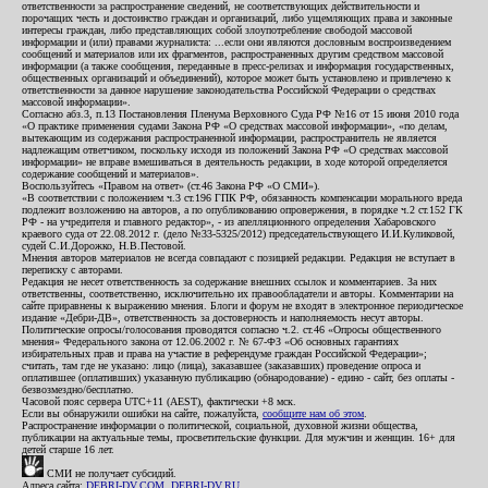
ответственности за распространение сведений, не соответствующих действительности и
порочащих честь и достоинство граждан и организаций, либо ущемляющих права и законные
интересы граждан, либо представляющих собой злоупотребление свободой массовой
информации и (или) правами журналиста: ...если они являются дословным воспроизведением
сообщений и материалов или их фрагментов, распространенных другим средством массовой
информации (а также сообщения, переданные в пресс-релизах и информация государственных,
общественных организаций и объединений), которое может быть установлено и привлечено к
ответственности за данное нарушение законодательства Российской Федерации о средствах
массовой информации».
Согласно абз.3, п.13 Постановления Пленума Верховного Суда РФ №16 от 15 июня 2010 года
«О практике применения судами Закона РФ «О средствах массовой информации», «по делам,
вытекающим из содержания распространенной информации, распространитель не является
надлежащим ответчиком, поскольку исходя из положений Закона РФ «О средствах массовой
информации» не вправе вмешиваться в деятельность редакции, в ходе которой определяется
содержание сообщений и материалов».
Воспользуйтесь «Правом на ответ» (ст.46 Закона РФ «О СМИ»).
«В соответствии с положением ч.3 ст.196 ГПК РФ, обязанность компенсации морального вреда
подлежит возложению на авторов, а по опубликованию опровержения, в порядке ч.2 ст.152 ГК
РФ - на учредителя и главного редактор», - из апелляционного определения Хабаровского
краевого суда от 22.08.2012 г. (дело №33-5325/2012) председательствующего И.И.Куликовой,
судей С.И.Дорожко, Н.В.Пестовой.
Мнения авторов материалов не всегда совпадают с позицией редакции. Редакция не вступает в
переписку с авторами.
Редакция не несет ответственность за содержание внешних ссылок и комментариев. За них
ответственны, соответственно, исключительно их правообладатели и авторы. Комментарии на
сайте приравнены к выражению мнения. Блоги и форум не входят в электронное периодическое
издание «Дебри-ДВ», ответственность за достоверность и наполняемость несут авторы.
Политические опросы/голосования проводятся согласно ч.2. ст.46 «Опросы общественного
мнения» Федерального закона от 12.06.2002 г. № 67-ФЗ «Об основных гарантиях
избирательных прав и права на участие в референдуме граждан Российской Федерации»;
считать, там где не указано: лицо (лица), заказавшее (заказавших) проведение опроса и
оплатившее (оплативших) указанную публикацию (обнародование) - едино - сайт, без оплаты -
безвозмездно/бесплатно.
Часовой пояс сервера UTC+11 (AEST), фактически +8 мск.
Если вы обнаружили ошибки на сайте, пожалуйста,
сообщите нам об этом
.
Распространение информации о политической, социальной, духовной жизни общества,
публикации на актуальные темы, просветительские функции. Для мужчин и женщин. 16+ для
детей старше 16 лет.
СМИ не получает субсидий.
Адреса сайта:
DEBRI-DV.COM
,
DEBRI-DV.RU
.