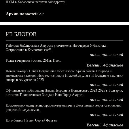
ЦУМ в Хабаровске вернули государству
Архив новостей >>
ИЗ БЛОГОВ
Районная библиотека в Амурске уничтожена. На очереди библиотека
Островского в Комсомольске?!
павел попельский
Голая вечеринка Роснано 2015г. Итог.
Евгений Афанасьев
Новые находки Павла Петровича Попельского: Архив газеты Природа и
аномальные явления, Неизвестная карта НижнеАмурЛага и Последние выставки
автора в Амурске по 2025
павел попельский
Официальные публикации Павла Петровича Попельского 2023-2025 в Болгарии,
в газетах Тихоокеанская Звезда и Наш Город Амурск
павел попельский
Комсомольск официально продолжает отмечать День памяти жертв сталинских
репрессий: задумаемся...
павел попельский
Кого боится Путин: Сергей Фургал
Евгений Афанасьев