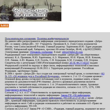
Пользовательское соглашение
,
Политика конфиденциальности
На данном сайте распространяется информация электронного периодического издания «Дебри-
ДВ» со знаком «Дебри-ДВ». 16+ Учредитель: Пронякин К.А. (член Союза журналистов
России, член Союза писателей России). Главный редактор: Харитонова И.Ю. Адрес редакции:
680032, Хабаровский край, Хабаровск, проспект 60-летия Октября, 88-46, т./ф.84212296081.
Электронная приемная:
Отправить сообщение
. E-mail:
editor@debri-dv.com
Редакционный совет электронного периодического издания «Дебри-ДВ» (на общественных
началах): К.А. Пронякин, И.Ю. Харитонова, А.Э. Мирмович, Ю.Н. Юрьев, Ю.В. Ковалев,
Л.Н. Левина, А.Ю. Жданов, Е.Н. Голубь, С.Н. Бурындин, Б.М. Сухинин, О.В. Егорова
Свидетельство о регистрации СМИ (Регистрационный номер)
ЭЛ № ФС77-45537
выдано
Федеральной службой по надзору в сфере связи, информационных технологий и массовых
коммуникаций (Роскомнадзор) 16.06.2011 г. Территория распространения: Российская
Федерация, зарубежные страны.
В 2006 г. проект «Дебри-ДВ» был создан как электронный частный архив, в соответствии с
ФЗ
№ 125 «Об архивном деле в Российской Федерации»
, согласно п. 2 ст. 13 «Создание архивов».
Основной фонд архива составляют публикации газет и журналов, изданные книги, а также
рукописи по дальневосточной (РФ) тематике. Доступ к архивным документам является
открытым в электронном виде, согласно п. 1 ст. 24 вышеобозначенного закона. Архивные
документы к частной собственности редакции не относятся, согласно ст.ст. 1275, 1276, 1306
Гражданского кодекса РФ
.
Согласно ч.2. п.3. ст.17 «Ответственность за правонарушения в сфере информации,
информационных технологий и защиты информации»
Закона РФ «Об информации,
информационных технологиях и о защите информации» (ФЗ-149 от 27.07.06 г.)
архив «Дебри-
ДВ», хранящий информацию, гражданско-правовую ответственность за распространение
информации не несет. Сайт и редакция основываются и работают на основании ст.8 «Право на
доступ к информации» ФЗ-149.
Согласно пп.3,4,6 ст.57 Закона РФ «О СМИ», «Редакция, главный редактор, журналист не несут