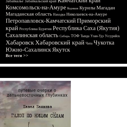
Камчатский край
Забайкалье
Забайкальский край
Комсомольск-на-Амуре
Магадан
Курилы
Корякия
Магаданская область
Николаевск-на-Амуре
Находка
Приморский
Петропавловск-Камчатский
край
Республика Саха (Якутия)
Республика Бурятия
Сахалинская область
ТОФ
Тында
Улан-Удэ
Уссурийск
Сибирь
Хабаровск
Хабаровский край
Чукотка
Чита
Южно-Сахалинск
Якутск
Все теги >>