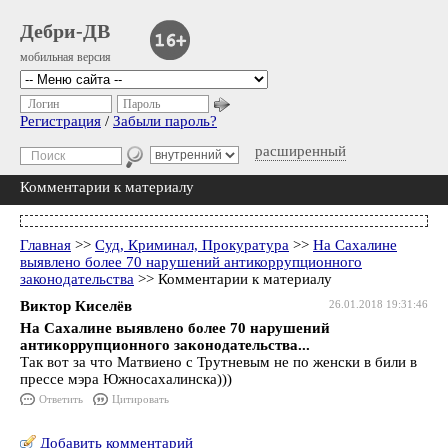
Дебри-ДВ
мобильная версия
Логин
Пароль
Регистрация
/
Забыли пароль?
расширенный
Комментарии к материалу
Главная
>>
Суд, Криминал, Прокуратура
>>
На Сахалине
выявлено более 70 нарушений антикоррупционного
законодательства
>> Комментарии к материалу
Виктор Киселёв
26.01.2018 19:31:46
На Сахалине выявлено более 70 нарушений
антикоррупционного законодательства...
Так вот за что Матвиено с Трутневым не по женски в били в
прессе мэра Южносахалинска)))
Ответить
Цитировать
Добавить комментарий