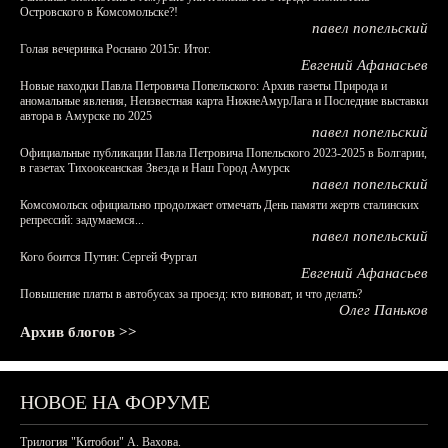
Островского в Комсомольске?!
павел попельский
Голая вечеринка Роснано 2015г. Итог.
Евгений Афанасьев
Новые находки Павла Петровича Попельского: Архив газеты Природа и
аномальные явления, Неизвестная карта НижнеАмурЛага и Последние выставки
автора в Амурске по 2025
павел попельский
Официальные публикации Павла Петровича Попельского 2023-2025 в Болгарии,
в газетах Тихоокеанская Звезда и Наш Город Амурск
павел попельский
Комсомольск официально продолжает отмечать День памяти жертв сталинских
репрессий: задумаемся...
павел попельский
Кого боится Путин: Сергей Фургал
Евгений Афанасьев
Повышение платы в автобусах за проезд: кто виноват, и что делать?
Олег Паньков
Архив блогов >>
НОВОЕ НА ФОРУМЕ
Трилогия "Китобои" А. Вахова.