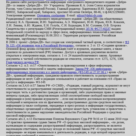
На данном сайте распространяется информация электронного периодического издания «Дебри-
ДВ» со знаком «Дебри-ДВ». 16+ Учредитель: Пронякин К.А. (член Союза журналистов
России, член Союза писателей России). Главный редактор: Харитонова И.Ю. Адрес редакции:
680032, Хабаровский край, Хабаровск, проспект 60-летия Октября, 88-46, т./ф.84212296081.
Электронная приемная:
Отправить сообщение
. E-mail:
editor@debri-dv.com
Редакционный совет электронного периодического издания «Дебри-ДВ» (на общественных
началах): К.А. Пронякин, И.Ю. Харитонова, А.Э. Мирмович, Ю.Н. Юрьев, Ю.В. Ковалев,
Л.Н. Левина, А.Ю. Жданов, Е.Н. Голубь, С.Н. Бурындин, Б.М. Сухинин, О.В. Егорова
Свидетельство о регистрации СМИ (Регистрационный номер)
ЭЛ № ФС77-45537
выдано
Федеральной службой по надзору в сфере связи, информационных технологий и массовых
коммуникаций (Роскомнадзор) 16.06.2011 г. Территория распространения: Российская
Федерация, зарубежные страны.
В 2006 г. проект «Дебри-ДВ» был создан как электронный частный архив, в соответствии с
ФЗ
№ 125 «Об архивном деле в Российской Федерации»
, согласно п. 2 ст. 13 «Создание архивов».
Основной фонд архива составляют публикации газет и журналов, изданные книги, а также
рукописи по дальневосточной (РФ) тематике. Доступ к архивным документам является
открытым в электронном виде, согласно п. 1 ст. 24 вышеобозначенного закона. Архивные
документы к частной собственности редакции не относятся, согласно ст.ст. 1275, 1276, 1306
Гражданского кодекса РФ
.
Согласно ч.2. п.3. ст.17 «Ответственность за правонарушения в сфере информации,
информационных технологий и защиты информации»
Закона РФ «Об информации,
информационных технологиях и о защите информации» (ФЗ-149 от 27.07.06 г.)
архив «Дебри-
ДВ», хранящий информацию, гражданско-правовую ответственность за распространение
информации не несет. Сайт и редакция основываются и работают на основании ст.8 «Право на
доступ к информации» ФЗ-149.
Согласно пп.3,4,6 ст.57 Закона РФ «О СМИ», «Редакция, главный редактор, журналист не несут
ответственности за распространение сведений, не соответствующих действительности и
порочащих честь и достоинство граждан и организаций, либо ущемляющих права и законные
интересы граждан, либо представляющих собой злоупотребление свободой массовой
информации и (или) правами журналиста: ...если они являются дословным воспроизведением
сообщений и материалов или их фрагментов, распространенных другим средством массовой
информации (а также сообщения, переданные в пресс-релизах и информация государственных,
общественных организаций и объединений), которое может быть установлено и привлечено к
ответственности за данное нарушение законодательства Российской Федерации о средствах
массовой информации».
Согласно абз.3, п.13 Постановления Пленума Верховного Суда РФ №16 от 15 июня 2010 года
«О практике применения судами Закона РФ «О средствах массовой информации», «по делам,
вытекающим из содержания распространенной информации, распространитель не является
надлежащим ответчиком, поскольку исходя из положений Закона РФ «О средствах массовой
информации» не вправе вмешиваться в деятельность редакции, в ходе которой определяется
содержание сообщений и материалов».