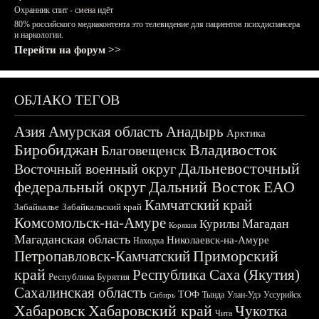
Охранник спит - смена идёт
80% российского медиаконтента это телевидение для пациентов психдиспансера
и наркологии.
Перейти на форум >>
ОБЛАКО ТЕГОВ
Азия
Амурская область
Анадырь
Арктика
Биробиджан
Владивосток
Благовещенск
Дальневосточный
Восточный военный округ
федеральный округ
Дальний Восток
ЕАО
Камчатский край
Забайкалье
Забайкальский край
Комсомольск-на-Амуре
Магадан
Курилы
Корякия
Магаданская область
Николаевск-на-Амуре
Находка
Приморский
Петропавловск-Камчатский
край
Республика Саха (Якутия)
Республика Бурятия
Сахалинская область
ТОФ
Тында
Улан-Удэ
Уссурийск
Сибирь
Хабаровск
Хабаровский край
Чукотка
Чита