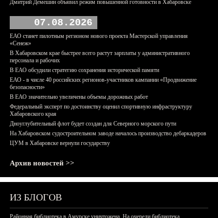
Дмитрий Демешин объявил режим повышенной готовности в Хабаровске
07.08.2026
ЕАО станет пилотным регионом нового проекта Мастерской управления
«Сенеж»
В Хабаровском крае быстрее всего растут зарплаты у административного
персонала и рабочих
В ЕАО обсудили стратегию сохранения исторической памяти
ЕАО - в числе 40 российских регионов-участников кампании «Продвижение
безопасности»
В ЕАО значительно увеличены объемы дорожных работ
Федеральный эксперт по достоинству оценил спортивную инфраструктуру
Хабаровского края
Дноуглубительный флот будет создан для Северного морского пути
На Хабаровском судостроительном заводе началось производство дебаркадеров
ЦУМ в Хабаровске вернули государству
Архив новостей >>
ИЗ БЛОГОВ
Районная библиотека в Амурске уничтожена. На очереди библиотека