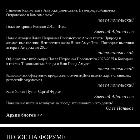
Районная библиотека в Амурске уничтожена. На очереди библиотека
Островского в Комсомольске?!
павел попельский
Голая вечеринка Роснано 2015г. Итог.
Евгений Афанасьев
Новые находки Павла Петровича Попельского: Архив газеты Природа и
аномальные явления, Неизвестная карта НижнеАмурЛага и Последние выставки
автора в Амурске по 2025
павел попельский
Официальные публикации Павла Петровича Попельского 2023-2025 в Болгарии,
в газетах Тихоокеанская Звезда и Наш Город Амурск
павел попельский
Комсомольск официально продолжает отмечать День памяти жертв сталинских
репрессий: задумаемся...
павел попельский
Кого боится Путин: Сергей Фургал
Евгений Афанасьев
Повышение платы в автобусах за проезд: кто виноват, и что делать?
Олег Паньков
Архив блогов >>
НОВОЕ НА ФОРУМЕ