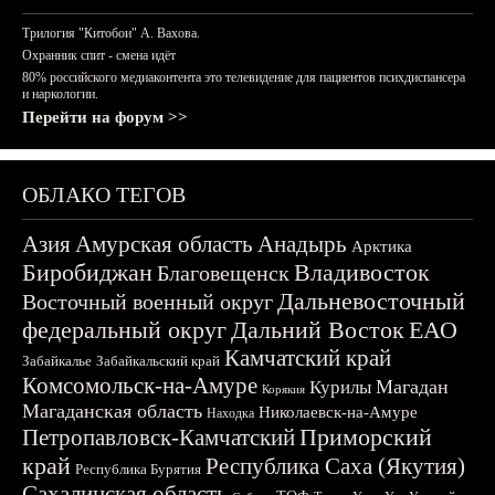
Трилогия "Китобои" А. Вахова.
Охранник спит - смена идёт
80% российского медиаконтента это телевидение для пациентов психдиспансера
и наркологии.
Перейти на форум >>
ОБЛАКО ТЕГОВ
Азия
Амурская область
Анадырь
Арктика
Биробиджан
Владивосток
Благовещенск
Дальневосточный
Восточный военный округ
федеральный округ
Дальний Восток
ЕАО
Камчатский край
Забайкалье
Забайкальский край
Комсомольск-на-Амуре
Магадан
Курилы
Корякия
Магаданская область
Николаевск-на-Амуре
Находка
Приморский
Петропавловск-Камчатский
край
Республика Саха (Якутия)
Республика Бурятия
Сахалинская область