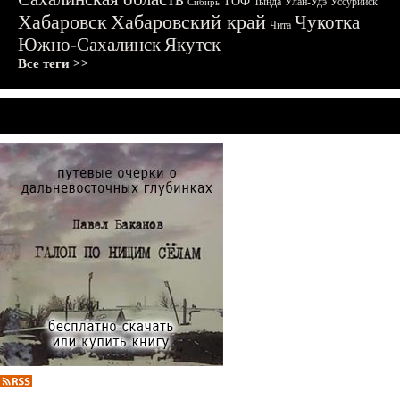
ТОФ
Тында
Улан-Удэ
Уссурийск
Сибирь
Хабаровск
Хабаровский край
Чукотка
Чита
Южно-Сахалинск
Якутск
Все теги >>