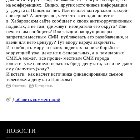
на конференциях. Видно, других источников информации
у депутата Панькова нет. Или не дает материалов злодей-
спикерша? А интересно, чего это господин депутат
в Хабаровском сайте сообщает о своих антикоррупционных
подвигах, а не там, где живут избиратели его округа? Или
нечего им сообщить? Или злыдни- коррупционеры
запретили местным СМИ публиковать его разоблачения, и
ввели для него цензуру? Тут впору караул закричать.
И сообщать миру о своих подвигах на ниве борьбы с
коррупцией уже даже не в федеральных, а в земшарных
СМИ.А может, все проще- местным СМИ города
юности уже надоело печатать бред депутата, вот и не дают
ему (депутату)ходу?
И кстати, как насчет источника финансирования сьемок
телесюжета депутата Панькова?
Ответить
Цитировать
Добавить комментарий
НОВОСТИ