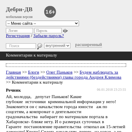
Дебри-ДВ
мобильная версия
Логин
Пароль
Регистрация
/
Забыли пароль?
расширенный
Комментарии к материалу
Главная
>>
Блоги
>>
Олег Паньков
>>
Будем наблюдать за
действиями (бездействиями) главы города Андрея Климова
>> Комментарии к материалу
Речник
06.01.2018 23:23:55
Ай, молодца, депутат Паньков! Какие
глубокие источники криминальной информации у него!
Знакомится он с начальством города юности аж по
соцсетям, а компромат о деятельности
градоначальства набирает по материалам портала в
Хабаровске- ближе нету. И о размерах суточных в
Гаранте постановление правительства откопал аж 15-летней
давности! Круто! Сидеть начальству теперь на нарах, а не