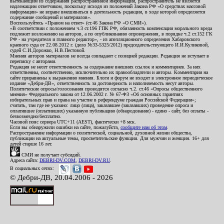
вытекающим из содержания распространенной информации, распространитель не является
надлежащим ответчиком, поскольку исходя из положений Закона РФ «О средствах массовой
информации» не вправе вмешиваться в деятельность редакции, в ходе которой определяется
содержание сообщений и материалов».
Воспользуйтесь «Правом на ответ» (ст.46 Закона РФ «О СМИ»).
«В соответствии с положением ч.3 ст.196 ГПК РФ, обязанность компенсации морального вреда
подлежит возложению на авторов, а по опубликованию опровержения, в порядке ч.2 ст.152 ГК
РФ - на учредителя и главного редактор», - из апелляционного определения Хабаровского
краевого суда от 22.08.2012 г. (дело №33-5325/2012) председательствующего И.И.Куликовой,
судей С.И.Дорожко, Н.В.Пестовой.
Мнения авторов материалов не всегда совпадают с позицией редакции. Редакция не вступает в
переписку с авторами.
Редакция не несет ответственность за содержание внешних ссылок и комментариев. За них
ответственны, соответственно, исключительно их правообладатели и авторы. Комментарии на
сайте приравнены к выражению мнения. Блоги и форум не входят в электронное периодическое
издание «Дебри-ДВ», ответственность за достоверность и наполняемость несут авторы.
Политические опросы/голосования проводятся согласно ч.2. ст.46 «Опросы общественного
мнения» Федерального закона от 12.06.2002 г. № 67-ФЗ «Об основных гарантиях
избирательных прав и права на участие в референдуме граждан Российской Федерации»;
считать, там где не указано: лицо (лица), заказавшее (заказавших) проведение опроса и
оплатившее (оплативших) указанную публикацию (обнародование) - едино - сайт, без оплаты -
безвозмездно/бесплатно.
Часовой пояс сервера UTC+11 (AEST), фактически +8 мск.
Если вы обнаружили ошибки на сайте, пожалуйста,
сообщите нам об этом
.
Распространение информации о политической, социальной, духовной жизни общества,
публикации на актуальные темы, просветительские функции. Для мужчин и женщин. 16+ для
детей старше 16 лет.
СМИ не получает субсидий.
Адреса сайта:
DEBRI-DV.COM
,
DEBRI-DV.RU
.
В социальных сетях:
© Дебри-ДВ, 20.04.2006 - 2026