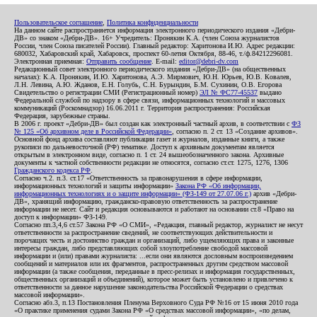
Пользовательское соглашение
,
Политика конфиденциальности
На данном сайте распространяется информация электронного периодического издания «Дебри-
ДВ» со знаком «Дебри-ДВ». 16+ Учредитель: Пронякин К.А. (член Союза журналистов
России, член Союза писателей России). Главный редактор: Харитонова И.Ю. Адрес редакции:
680032, Хабаровский край, Хабаровск, проспект 60-летия Октября, 88-46, т./ф.84212296081.
Электронная приемная:
Отправить сообщение
. E-mail:
editor@debri-dv.com
Редакционный совет электронного периодического издания «Дебри-ДВ» (на общественных
началах): К.А. Пронякин, И.Ю. Харитонова, А.Э. Мирмович, Ю.Н. Юрьев, Ю.В. Ковалев,
Л.Н. Левина, А.Ю. Жданов, Е.Н. Голубь, С.Н. Бурындин, Б.М. Сухинин, О.В. Егорова
Свидетельство о регистрации СМИ (Регистрационный номер)
ЭЛ № ФС77-45537
выдано
Федеральной службой по надзору в сфере связи, информационных технологий и массовых
коммуникаций (Роскомнадзор) 16.06.2011 г. Территория распространения: Российская
Федерация, зарубежные страны.
В 2006 г. проект «Дебри-ДВ» был создан как электронный частный архив, в соответствии с
ФЗ
№ 125 «Об архивном деле в Российской Федерации»
, согласно п. 2 ст. 13 «Создание архивов».
Основной фонд архива составляют публикации газет и журналов, изданные книги, а также
рукописи по дальневосточной (РФ) тематике. Доступ к архивным документам является
открытым в электронном виде, согласно п. 1 ст. 24 вышеобозначенного закона. Архивные
документы к частной собственности редакции не относятся, согласно ст.ст. 1275, 1276, 1306
Гражданского кодекса РФ
.
Согласно ч.2. п.3. ст.17 «Ответственность за правонарушения в сфере информации,
информационных технологий и защиты информации»
Закона РФ «Об информации,
информационных технологиях и о защите информации» (ФЗ-149 от 27.07.06 г.)
архив «Дебри-
ДВ», хранящий информацию, гражданско-правовую ответственность за распространение
информации не несет. Сайт и редакция основываются и работают на основании ст.8 «Право на
доступ к информации» ФЗ-149.
Согласно пп.3,4,6 ст.57 Закона РФ «О СМИ», «Редакция, главный редактор, журналист не несут
ответственности за распространение сведений, не соответствующих действительности и
порочащих честь и достоинство граждан и организаций, либо ущемляющих права и законные
интересы граждан, либо представляющих собой злоупотребление свободой массовой
информации и (или) правами журналиста: ...если они являются дословным воспроизведением
сообщений и материалов или их фрагментов, распространенных другим средством массовой
информации (а также сообщения, переданные в пресс-релизах и информация государственных,
общественных организаций и объединений), которое может быть установлено и привлечено к
ответственности за данное нарушение законодательства Российской Федерации о средствах
массовой информации».
Согласно абз.3, п.13 Постановления Пленума Верховного Суда РФ №16 от 15 июня 2010 года
«О практике применения судами Закона РФ «О средствах массовой информации», «по делам,