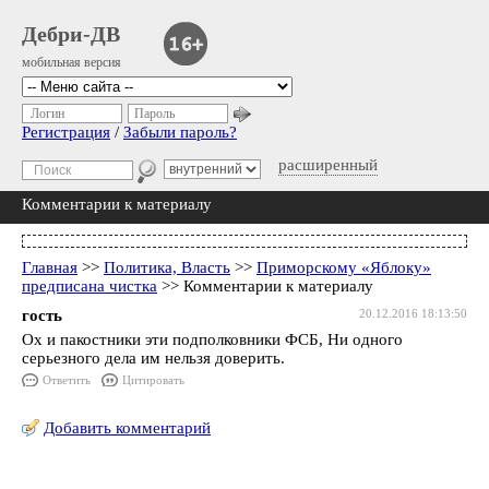
Дебри-ДВ
мобильная версия
Логин
Пароль
Регистрация
/
Забыли пароль?
расширенный
Комментарии к материалу
Главная
>>
Политика, Власть
>>
Приморскому «Яблоку»
предписана чистка
>> Комментарии к материалу
гость
20.12.2016 18:13:50
Ох и пакостники эти подполковники ФСБ, Ни одного
серьезного дела им нельзя доверить.
Ответить
Цитировать
Добавить комментарий