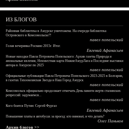
ИЗ БЛОГОВ
Районная библиотека в Амурске уничтожена. На очереди библиотека
Островского в Комсомольске?!
павел попельский
Голая вечеринка Роснано 2015г. Итог.
Евгений Афанасьев
Новые находки Павла Петровича Попельского: Архив газеты Природа и
аномальные явления, Неизвестная карта НижнеАмурЛага и Последние выставки
автора в Амурске по 2025
павел попельский
Официальные публикации Павла Петровича Попельского 2023-2025 в Болгарии,
в газетах Тихоокеанская Звезда и Наш Город Амурск
павел попельский
Комсомольск официально продолжает отмечать День памяти жертв сталинских
репрессий: задумаемся...
павел попельский
Кого боится Путин: Сергей Фургал
Евгений Афанасьев
Повышение платы в автобусах за проезд: кто виноват, и что делать?
Олег Паньков
Архив блогов >>