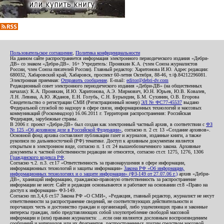
Пользовательское соглашение
,
Политика конфиденциальности
На данном сайте распространяется информация электронного периодического издания «Дебри-
ДВ» со знаком «Дебри-ДВ». 16+ Учредитель: Пронякин К.А. (член Союза журналистов
России, член Союза писателей России). Главный редактор: Харитонова И.Ю. Адрес редакции:
680032, Хабаровский край, Хабаровск, проспект 60-летия Октября, 88-46, т./ф.84212296081.
Электронная приемная:
Отправить сообщение
. E-mail:
editor@debri-dv.com
Редакционный совет электронного периодического издания «Дебри-ДВ» (на общественных
началах): К.А. Пронякин, И.Ю. Харитонова, А.Э. Мирмович, Ю.Н. Юрьев, Ю.В. Ковалев,
Л.Н. Левина, А.Ю. Жданов, Е.Н. Голубь, С.Н. Бурындин, Б.М. Сухинин, О.В. Егорова
Свидетельство о регистрации СМИ (Регистрационный номер)
ЭЛ № ФС77-45537
выдано
Федеральной службой по надзору в сфере связи, информационных технологий и массовых
коммуникаций (Роскомнадзор) 16.06.2011 г. Территория распространения: Российская
Федерация, зарубежные страны.
В 2006 г. проект «Дебри-ДВ» был создан как электронный частный архив, в соответствии с
ФЗ
№ 125 «Об архивном деле в Российской Федерации»
, согласно п. 2 ст. 13 «Создание архивов».
Основной фонд архива составляют публикации газет и журналов, изданные книги, а также
рукописи по дальневосточной (РФ) тематике. Доступ к архивным документам является
открытым в электронном виде, согласно п. 1 ст. 24 вышеобозначенного закона. Архивные
документы к частной собственности редакции не относятся, согласно ст.ст. 1275, 1276, 1306
Гражданского кодекса РФ
.
Согласно ч.2. п.3. ст.17 «Ответственность за правонарушения в сфере информации,
информационных технологий и защиты информации»
Закона РФ «Об информации,
информационных технологиях и о защите информации» (ФЗ-149 от 27.07.06 г.)
архив «Дебри-
ДВ», хранящий информацию, гражданско-правовую ответственность за распространение
информации не несет. Сайт и редакция основываются и работают на основании ст.8 «Право на
доступ к информации» ФЗ-149.
Согласно пп.3,4,6 ст.57 Закона РФ «О СМИ», «Редакция, главный редактор, журналист не несут
ответственности за распространение сведений, не соответствующих действительности и
порочащих честь и достоинство граждан и организаций, либо ущемляющих права и законные
интересы граждан, либо представляющих собой злоупотребление свободой массовой
информации и (или) правами журналиста: ...если они являются дословным воспроизведением
сообщений и материалов или их фрагментов, распространенных другим средством массовой