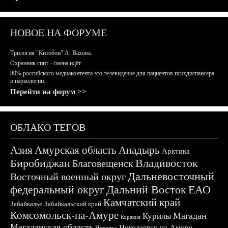
НОВОЕ НА ФОРУМЕ
Трилогия "Китобои" А. Вахова.
Охранник спит - смена идёт
80% российского медиаконтента это телевидение для пациентов психдиспансера
и наркологии.
Перейти на форум >>
ОБЛАКО ТЕГОВ
Азия
Амурская область
Анадырь
Арктика
Биробиджан
Владивосток
Благовещенск
Дальневосточный
Восточный военный округ
федеральный округ
Дальний Восток
ЕАО
Камчатский край
Забайкалье
Забайкальский край
Комсомольск-на-Амуре
Магадан
Курилы
Корякия
Магаданская область
Николаевск-на-Амуре