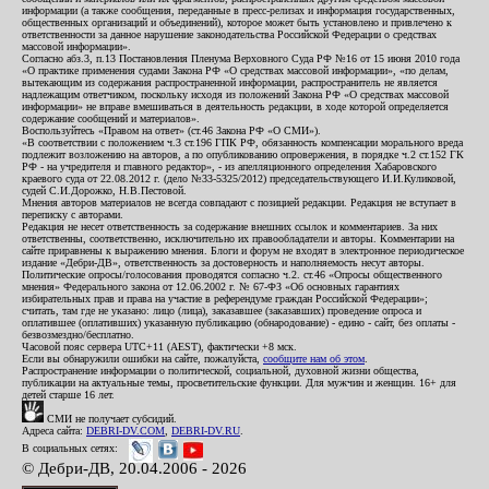
информации (а также сообщения, переданные в пресс-релизах и информация государственных,
общественных организаций и объединений), которое может быть установлено и привлечено к
ответственности за данное нарушение законодательства Российской Федерации о средствах
массовой информации».
Согласно абз.3, п.13 Постановления Пленума Верховного Суда РФ №16 от 15 июня 2010 года
«О практике применения судами Закона РФ «О средствах массовой информации», «по делам,
вытекающим из содержания распространенной информации, распространитель не является
надлежащим ответчиком, поскольку исходя из положений Закона РФ «О средствах массовой
информации» не вправе вмешиваться в деятельность редакции, в ходе которой определяется
содержание сообщений и материалов».
Воспользуйтесь «Правом на ответ» (ст.46 Закона РФ «О СМИ»).
«В соответствии с положением ч.3 ст.196 ГПК РФ, обязанность компенсации морального вреда
подлежит возложению на авторов, а по опубликованию опровержения, в порядке ч.2 ст.152 ГК
РФ - на учредителя и главного редактор», - из апелляционного определения Хабаровского
краевого суда от 22.08.2012 г. (дело №33-5325/2012) председательствующего И.И.Куликовой,
судей С.И.Дорожко, Н.В.Пестовой.
Мнения авторов материалов не всегда совпадают с позицией редакции. Редакция не вступает в
переписку с авторами.
Редакция не несет ответственность за содержание внешних ссылок и комментариев. За них
ответственны, соответственно, исключительно их правообладатели и авторы. Комментарии на
сайте приравнены к выражению мнения. Блоги и форум не входят в электронное периодическое
издание «Дебри-ДВ», ответственность за достоверность и наполняемость несут авторы.
Политические опросы/голосования проводятся согласно ч.2. ст.46 «Опросы общественного
мнения» Федерального закона от 12.06.2002 г. № 67-ФЗ «Об основных гарантиях
избирательных прав и права на участие в референдуме граждан Российской Федерации»;
считать, там где не указано: лицо (лица), заказавшее (заказавших) проведение опроса и
оплатившее (оплативших) указанную публикацию (обнародование) - едино - сайт, без оплаты -
безвозмездно/бесплатно.
Часовой пояс сервера UTC+11 (AEST), фактически +8 мск.
Если вы обнаружили ошибки на сайте, пожалуйста,
сообщите нам об этом
.
Распространение информации о политической, социальной, духовной жизни общества,
публикации на актуальные темы, просветительские функции. Для мужчин и женщин. 16+ для
детей старше 16 лет.
СМИ не получает субсидий.
Адреса сайта:
DEBRI-DV.COM
,
DEBRI-DV.RU
.
В социальных сетях:
© Дебри-ДВ, 20.04.2006 - 2026