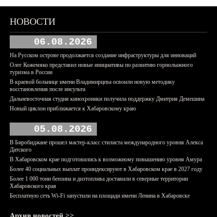
НОВОСТИ
06.08.2026
На Русском острове продолжается создание инфраструктуры для инноваций
Олег Кожемяко представил новые инициативы по развитию горнолыжного
туризма в России
В краевой больнице имени Владимирцева освоили новую методику
восстановления после инсульта
Дальневосточная студия кинохроники получила поддержку Дмитрия Демешина
Новый циклон приближается к Хабаровскому краю
05.08.2026
В Биробиджане прошел мастер-класс стилиста международного уровня Алекса
Датского
В Хабаровском крае подготовились к возможному повышению уровня Амура
Более 40 социальных выплат проиндексируют в Хабаровском крае в 2027 году
Более 1 000 тонн бензина и дизтоплива доставили в северные территории
Хабаровского края
Бесплатную сеть Wi-Fi запустили на площади имени Ленина в Хабаровске
Архив новостей >>