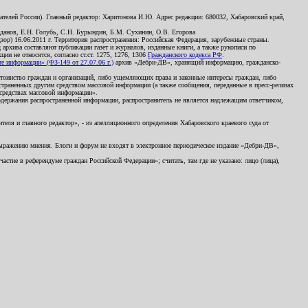
телей России). Главный редактор: Харитонова И.Ю. Адрес редакции: 680032, Хабаровский край,
данов, Е.Н. Голубь, С.Н. Бурындин, Б.М. Сухинин, О.В. Егорова
р) 16.06.2011 г. Территория распространения: Российская Федерация, зарубежные страны.
д архива составляют публикации газет и журналов, изданные книги, а также рукописи по
и не относятся, согласно ст.ст. 1275, 1276, 1306
Гражданского кодекса РФ
.
 информации» (ФЗ-149 от 27.07.06 г.)
архив «Дебри-ДВ», хранящий информацию, гражданско-
остоинство граждан и организаций, либо ущемляющих права и законные интересы граждан, либо
страненных другим средством массовой информации (а также сообщения, переданные в пресс-релизах
 средствах массовой информации».
держания распространенной информации, распространитель не является надлежащим ответчиком,
еля и главного редактор», - из апелляционного определения Хабаровского краевого суда от
 выражению мнения. Блоги и форум не входят в электронное периодическое издание «Дебри-ДВ»,
стие в референдуме граждан Российской Федерации»; считать, там где не указано: лицо (лица),