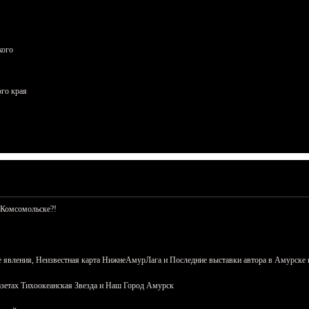
кого
ого края
 Комсомольске?!
 явления, Неизвестная карта НижнеАмурЛага и Последние выставки автора в Амурске 
азетах Тихоокеанская Звезда и Наш Город Амурск