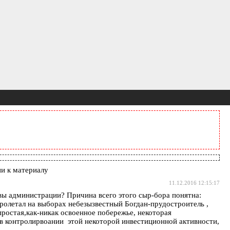
и к материалу
11.12.2016 12:15:17
вы администрации? Причина всего этого сыр-бора понятна:
пролетал на выборах небезызвестный Богдан-прудостроитель ,
простая,как-никак освоенное побережье, некоторая
 в контролирвоании этой некоторой инвестиционной активности,