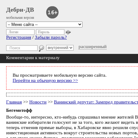
Дебри-ДВ
мобильная версия
Логин
Пароль
Регистрация
/
Забыли пароль?
расширенный
Комментарии к материалу
Вы просматриваете мобильную версию сайта.
Перейти на обычную версию >>
Главная
>>
Новости
>>
Ванинский депутат: Зампред правительст
Бегемотофф
Вообще-то, интересно, кто-нибудь спрашивал мнение жителей В
ванинские избиратели голосуют не за того, кого желают видеть 
теперь отменив прямые выборы, в Хабаровске явно решили спуст
инвестиционная активность вокруг строительства новых портов