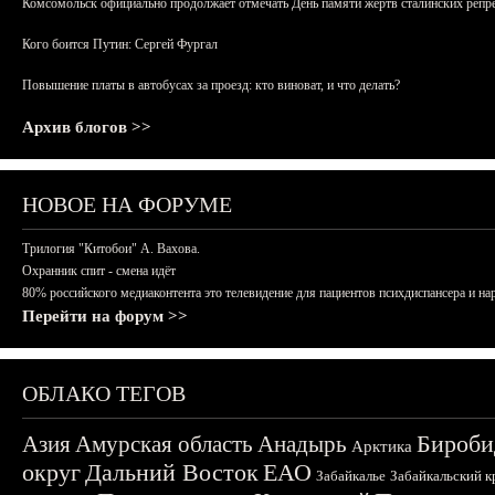
Комсомольск официально продолжает отмечать День памяти жертв сталинских репрес
Кого боится Путин: Сергей Фургал
Повышение платы в автобусах за проезд: кто виноват, и что делать?
Архив блогов >>
НОВОЕ НА ФОРУМЕ
Трилогия "Китобои" А. Вахова.
Охранник спит - смена идёт
80% российского медиаконтента это телевидение для пациентов психдиспансера и на
Перейти на форум >>
ОБЛАКО ТЕГОВ
Бироби
Азия
Амурская область
Анадырь
Арктика
округ
Дальний Восток
ЕАО
Забайкалье
Забайкальский к