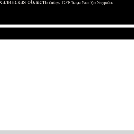
халинская область
ТОФ
Тында
Улан-Удэ
Уссурийск
Сибирь