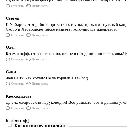
а для этого нужна фигура, послушная указаниям хабаровских "с
Ответить
Цитировать
Сергей
В Хабаровском районе прокатило, и у вас прокатит нужный канд
Скоро в Хабаровске также назначат кого-нибудь плющевого.
Ответить
Цитировать
Олег
Бегемотофф, отчего такое волнение в ожидании нового главы? Н
Ответить
Цитировать
Саня
Женя,а ты как хотел? Не за горами 1937 год
Ответить
Цитировать
Крокодилову
Да уж, ожаровский наруководил! Все развалил вот и дышим углем
Ответить
Цитировать
Бегемотофф
Крокодилову