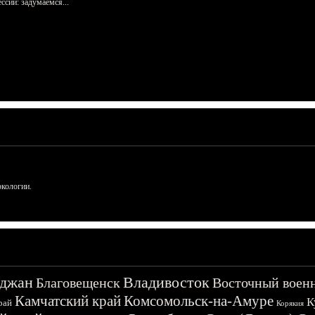
сий: задумаемся...
ркологии.
джан
Владивосток
Благовещенск
Восточный воен
Камчатский край
Комсомольск-на-Амуре
К
рай
Корякия