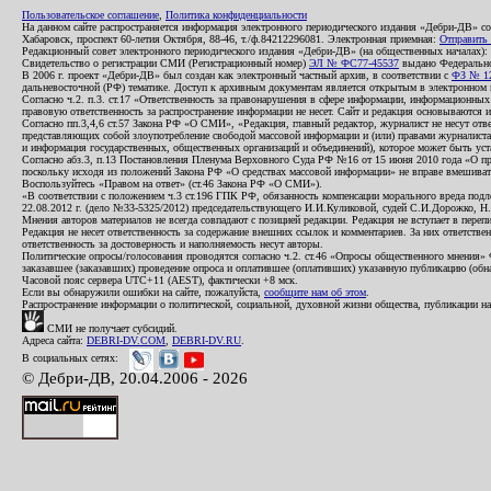
Пользовательское соглашение
,
Политика конфиденциальности
На данном сайте распространяется информация электронного периодического издания «Дебри-ДВ» с
Хабаровск, проспект 60-летия Октября, 88-46, т./ф.84212296081. Электронная приемная:
Отправить
Редакционный совет электронного периодического издания «Дебри-ДВ» (на общественных началах
Свидетельство о регистрации СМИ (Регистрационный номер)
ЭЛ № ФС77-45537
выдано Федеральной
В 2006 г. проект «Дебри-ДВ» был создан как электронный частный архив, в соответствии с
ФЗ № 12
дальневосточной (РФ) тематике. Доступ к архивным документам является открытым в электронном вид
Согласно ч.2. п.3. ст.17 «Ответственность за правонарушения в сфере информации, информационн
правовую ответственность за распространение информации не несет. Сайт и редакция основываются 
Согласно пп.3,4,6 ст.57 Закона РФ «О СМИ», «Редакция, главный редактор, журналист не несут отв
представляющих собой злоупотребление свободой массовой информации и (или) правами журналиста:
и информация государственных, общественных организаций и объединений), которое может быть уста
Согласно абз.3, п.13 Постановления Пленума Верховного Суда РФ №16 от 15 июня 2010 года «О пр
поскольку исходя из положений Закона РФ «О средствах массовой информации» не вправе вмешивать
Воспользуйтесь «Правом на ответ» (ст.46 Закона РФ «О СМИ»).
«В соответствии с положением ч.3 ст.196 ГПК РФ, обязанность компенсации морального вреда подле
22.08.2012 г. (дело №33-5325/2012) председательствующего И.И.Куликовой, судей С.И.Дорожко, Н
Мнения авторов материалов не всегда совпадают с позицией редакции. Редакция не вступает в перепи
Редакция не несет ответственность за содержание внешних ссылок и комментариев. За них ответств
ответственность за достоверность и наполняемость несут авторы.
Политические опросы/голосования проводятся согласно ч.2. ст.46 «Опросы общественного мнения» Фе
заказавшее (заказавших) проведение опроса и оплатившее (оплативших) указанную публикацию (обнаро
Часовой пояс сервера UTC+11 (AEST), фактически +8 мск.
Если вы обнаружили ошибки на сайте, пожалуйста,
сообщите нам об этом
.
Распространение информации о политической, социальной, духовной жизни общества, публикации на
СМИ не получает субсидий.
Адреса сайта:
DEBRI-DV.COM
,
DEBRI-DV.RU
.
В социальных сетях:
© Дебри-ДВ, 20.04.2006 - 2026