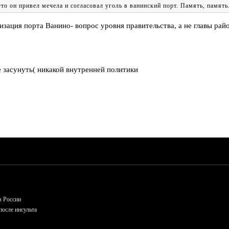
о он привел мечела и согласовал уголь в ванинский порт. Память, память
зация порта Ванино- вопрос уровня правительства, а не главы райо
е засунуть( никакой внутренней политики
в России
осле инсульта