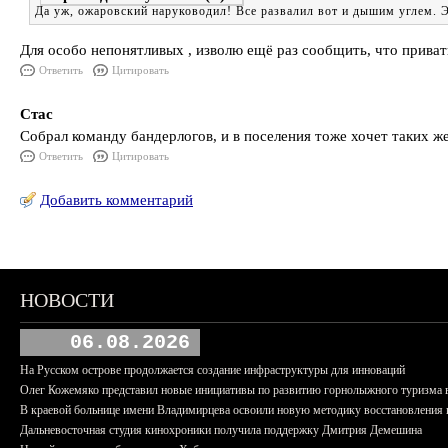
Да уж, ожаровский наруководил! Все развалил вот и дышим углем. Эт
Для особо непонятливых , изволю ещё раз сообщить, что привати
Ответить
Цитировать
Стас
Собрал команду бандерлогов, и в поселения тоже хочет таких ж
Ответить
Цитировать
Добавить комментарий
НОВОСТИ
06.08.2026
На Русском острове продолжается создание инфраструктуры для инноваций
Олег Кожемяко представил новые инициативы по развитию горнолыжного туризма 
В краевой больнице имени Владимирцева освоили новую методику восстановления п
Дальневосточная студия кинохроники получила поддержку Дмитрия Демешина