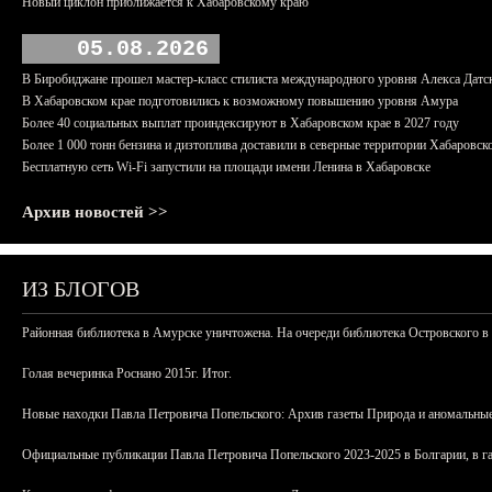
Новый циклон приближается к Хабаровскому краю
05.08.2026
В Биробиджане прошел мастер-класс стилиста международного уровня Алекса Датс
В Хабаровском крае подготовились к возможному повышению уровня Амура
Более 40 социальных выплат проиндексируют в Хабаровском крае в 2027 году
Более 1 000 тонн бензина и дизтоплива доставили в северные территории Хабаровск
Бесплатную сеть Wi-Fi запустили на площади имени Ленина в Хабаровске
Архив новостей >>
ИЗ БЛОГОВ
Районная библиотека в Амурске уничтожена. На очереди библиотека Островского в
Голая вечеринка Роснано 2015г. Итог.
Новые находки Павла Петровича Попельского: Архив газеты Природа и аномальные
Официальные публикации Павла Петровича Попельского 2023-2025 в Болгарии, в г