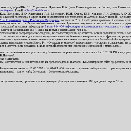
о знаком «Дебри-ДВ». 16+ Учредитель: Пронякин К.А. (член Союза журналистов России, член Союза писа
 сообщение
. E-mail:
editor@debri-dv.com
): К.А. Пронякин, И.Ю. Харитонова, А.Э. Мирмович, Ю.Н. Юрьев, Ю.В. Ковалев, Л.Н. Левина, А.Ю. Ж
 службой по надзору в сфере связи, информационных технологий и массовых коммуникаций (Роскомнадзо
5 «Об архивном деле в Российской Федерации»
, согласно п. 2 ст. 13 «Создание архивов». Основной фон
е, согласно п. 1 ст. 24 вышеобозначенного закона. Архивные документы к частной собственности редакци
ых технологий и защиты информации»
Закона РФ «Об информации, информационных технологиях и о защите
и работают на основании ст.8 «Право на доступ к информации» ФЗ-149.
етственности за распространение сведений, не соответствующих действительности и порочащих честь и д
 ...если они являются дословным воспроизведением сообщений и материалов или их фрагментов, распро
новлено и привлечено к ответственности за данное нарушение законодательства Российской Федерации о
актике применения судами Закона РФ «О средствах массовой информации», «по делам, вытекающим из со
ся в деятельность редакции, в ходе которой определяется содержание сообщений и материалов».
жит возложению на авторов, а по опубликованию опровержения, в порядке ч.2 ст.152 ГК РФ - на учредит
.В.Пестовой.
ску с авторами.
енны, соответственно, исключительно их правообладатели и авторы. Комментарии на сайте приравнены к
дерального закона от 12.06.2002 г. № 67-ФЗ «Об основных гарантиях избирательных прав и права на уча
дование) - едино - сайт, без оплаты - безвозмездно/бесплатно.
 актуальные темы, просветительские функции. Для мужчин и женщин. 16+ для детей старше 16 лет.