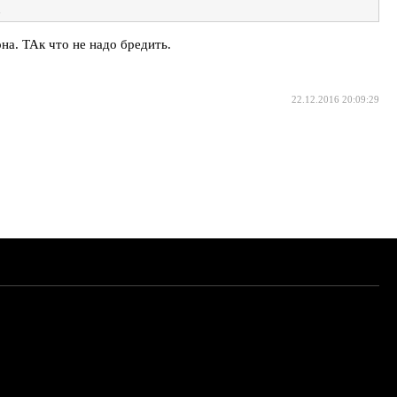
.
на. ТАк что не надо бредить.
22.12.2016 20:09:29