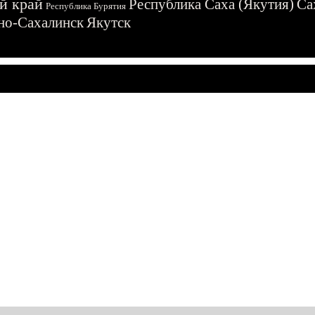
й край
Республика Саха (Якутия)
Са
Республика Бурятия
о-Сахалинск
Якутск