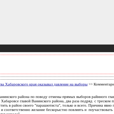
ва Хабаровского края оказывал давление на выборы
>> Комментари
анинского района по поводу отмены прямых выборов райнного гла
в Хабаровсе главой Ванинского района, два раза подряд с треском 
ить в район своего "парашютиста", только и всего. Причина явно 
, и соответственно желание бескорыстно повлиять и поучаствовать