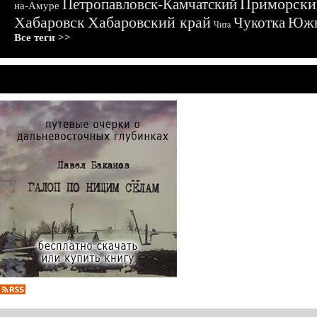
Приморски
Петропавловск-Камчатский
на-Амуре
Хабаровск
Хабаровский край
Чукотка
Южн
Чита
Все теги >>