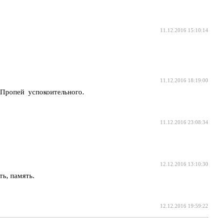
11.12.2016 15:10:14
11.12.2016 18:19:00
. Пропей успокоительного.
11.12.2016 23:08:34
12.12.2016 13:10:30
ть, память.
12.12.2016 19:59:22