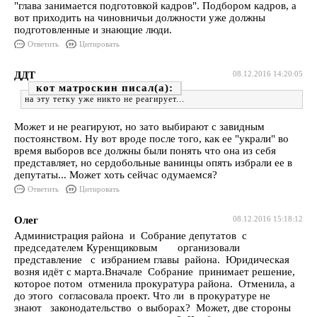
"глава занимается подготовкой кадров". Подбором кадров, а
вот приходить на чиновничьи должности уже должны
подготовленные и знающие люди.
Ответить
Цитировать
ДДТ
08.12.2016 14:20:05
кот матроскин
на эту тетку уже никто не реагирует...
Может и не реагируют, но зато выбирают с завидным
постоянством. Ну вот вроде после того, как ее "украли" во
время выборов все должны были понять что она из себя
представляет, но сердобольные ванинцы опять избрали ее в
депутаты... Может хоть сейчас одумаемся?
Ответить
Цитировать
Олег
08.12.2016 15:18:12
Администрация района и Собрание депутатов с
председателем Куренщиковым организовали
представление с избранием главы района. Юридическая
возня идёт с марта.Вначале Собрание принимает решение,
которое потом отменила прокуратура района. Отменила, а
до этого согласовала проект. Что ли в прокуратуре не
знают законодательство о выборах? Может, две стороны