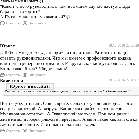
Уважаемый
Юрист
)))
"Какой с него руководитель так, в лучшем случае пастух стада
баранов"-говорите?
А Путин у нас кто, уважаемый?)))
Ответить
Цитировать
Юрист
18.12.2016 22:26:28
дай бог ему здоровья, он юрист и он силовик. Вот этих и надо
ставить руководителями. Что мы имеем с профсоюзного коляна
или там тренера по плаванию. Разруха, склоки и уголовные дела.
Когда такое было? Убедительно?
Ответить
Цитировать
Валентина
19.12.2016 22:18:07
Юрист
Разруха, склоки и уголовные дела. Когда такое было? Убедительно?
Нет не убедительно. Опять врете. Склоки и уголовные дела - это
все у Гавриловой. А разруха Ванинского района - это после
Мусяновича осталось. А Ожаровский молодец! При нем район
жить начал и людей унижать перестали. А вы и такие как вы только
лжете и клевещете. И это ваш печальный удел.
Ответить
Цитировать