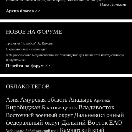
Олег Паньков
Архив блогов >>
НОВОЕ НА ФОРУМЕ
Трилогия "Китобои" А. Вахова.
Охранник спит - смена идёт
80% российского медиаконтента это телевидение для пациентов психдиспансера
и наркологии.
Перейти на форум >>
ОБЛАКО ТЕГОВ
Азия
Амурская область
Анадырь
Арктика
Биробиджан
Владивосток
Благовещенск
Дальневосточный
Восточный военный округ
федеральный округ
Дальний Восток
ЕАО
Камчатский край
Забайкалье
Забайкальский край