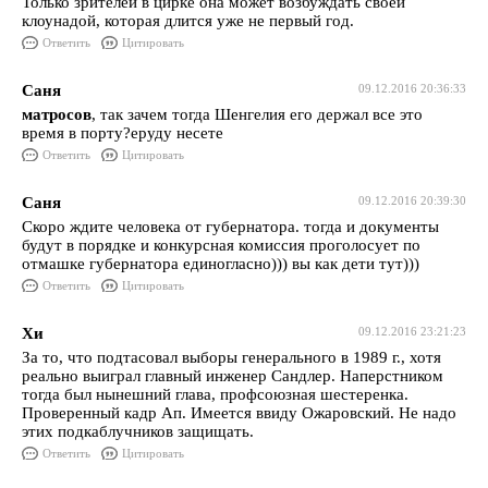
Только зрителей в цирке она может возбуждать своей
клоунадой, которая длится уже не первый год.
Ответить
Цитировать
Саня
09.12.2016 20:36:33
матросов
, так зачем тогда Шенгелия его держал все это
время в порту?еруду несете
Ответить
Цитировать
Саня
09.12.2016 20:39:30
Скоро ждите человека от губернатора. тогда и документы
будут в порядке и конкурсная комиссия проголосует по
отмашке губернатора единогласно))) вы как дети тут)))
Ответить
Цитировать
Хи
09.12.2016 23:21:23
За то, что подтасовал выборы генерального в 1989 г., хотя
реально выиграл главный инженер Сандлер. Наперстником
тогда был нынешний глава, профсоюзная шестеренка.
Проверенный кадр Ап. Имеется ввиду Ожаровский. Не надо
этих подкаблучников защищать.
Ответить
Цитировать