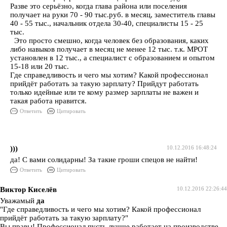
Разве это серьёзно, когда глава района или поселения
получает на руки 70 - 90 тыс.руб. в месяц, заместитель главы
40 - 55 тыс., начальник отдела 30-40, специалисты 15 - 25
тыс.
Это просто смешно, когда человек без образования, каких
либо навыков получает в месяц не менее 12 тыс. т.к. МРОТ
установлен в 12 тыс., а специалист с образованием и опытом
15-18 или 20 тыс.
Где справедливость и чего мы хотим? Какой профессионал
прийдёт работать за такую зарплату? Прийдут работать
только идейные или те кому размер зарплаты не важен и
такая работа нравится.
Ответить
Цитировать
)))
10.12.2016 16:48:24
да! С вами солидарны! За такие гроши спецов не найти!
Ответить
Цитировать
Виктор Киселёв
10.12.2016 22:26:44
Уважамый
да
"Где справедливость и чего мы хотим? Какой профессионал
прийдёт работать за такую зарплату?"
Вы правы! Профессионал пусть лучше работает на производстве.