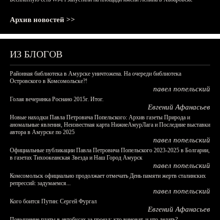
Архив новостей >>
ИЗ БЛОГОВ
Районная библиотека в Амурске уничтожена. На очереди библиотека
Островского в Комсомольске?!
павел попельский
Голая вечеринка Роснано 2015г. Итог.
Евгений Афанасьев
Новые находки Павла Петровича Попельского: Архив газеты Природа и
аномальные явления, Неизвестная карта НижнеАмурЛага и Последние выставки
автора в Амурске по 2025
павел попельский
Официальные публикации Павла Петровича Попельского 2023-2025 в Болгарии,
в газетах Тихоокеанская Звезда и Наш Город Амурск
павел попельский
Комсомольск официально продолжает отмечать День памяти жертв сталинских
репрессий: задумаемся...
павел попельский
Кого боится Путин: Сергей Фургал
Евгений Афанасьев
Повышение платы в автобусах за проезд: кто виноват, и что делать?