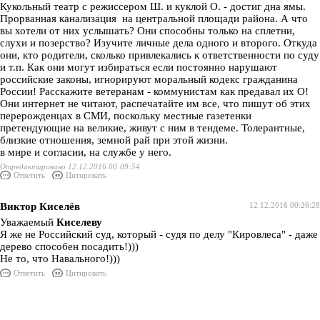
Кукольный театр с режиссером Ш. и куклой О. - достиг дна ямы.
Прорванная канализация на центральной площади района. А что
вы хотели от них услышать? Они способны только на сплетни,
слухи и позерство? Изучите личные дела одного и второго. Откуда
они, кто родители, сколько привлекались к ответственности по суду
и т.п. Как они могут избираться если постоянно нарушают
российские законы, игнорируют моральный кодекс гражданина
России! Расскажите ветеранам - коммунистам как предавал их О!
Они интернет не читают, распечатайте им все, что пишут об этих
перерожденцах в СМИ, поскольку местные газетенки
претендующие на великие, живут с ним в тендеме. Толерантные,
близкие отношения, земной рай при этой жизни.
в мире и согласии, на службе у него.
Отредактировано 12.12.2016 00:09:54
Ответить
Цитировать
Виктор Киселёв
12.12.2016 00:26:28
Уважаемый
Киселеву
Я же не Российский суд, который - судя по делу "Кировлеса" - даже
дерево способен посадить!)))
Не то, что Навального!)))
Ответить
Цитировать