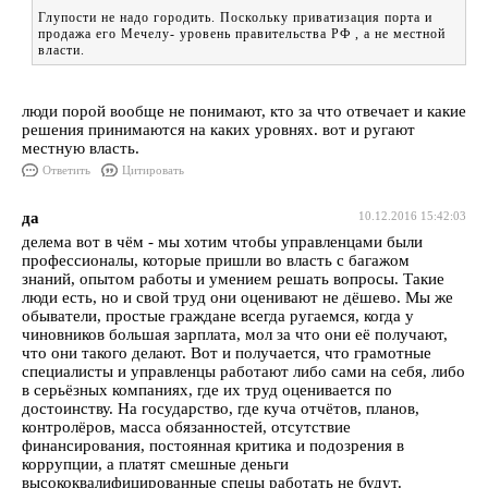
Глупости не надо городить. Поскольку приватизация порта и
продажа его Мечелу- уровень правительства РФ , а не местной
власти.
люди порой вообще не понимают, кто за что отвечает и какие
решения принимаются на каких уровнях. вот и ругают
местную власть.
Ответить
Цитировать
да
10.12.2016 15:42:03
делема вот в чём - мы хотим чтобы управленцами были
профессионалы, которые пришли во власть с багажом
знаний, опытом работы и умением решать вопросы. Такие
люди есть, но и свой труд они оценивают не дёшево. Мы же
обыватели, простые граждане всегда ругаемся, когда у
чиновников большая зарплата, мол за что они её получают,
что они такого делают. Вот и получается, что грамотные
специалисты и управленцы работают либо сами на себя, либо
в серьёзных компаниях, где их труд оценивается по
достоинству. На государство, где куча отчётов, планов,
контролёров, масса обязанностей, отсутствие
финансирования, постоянная критика и подозрения в
коррупции, а платят смешные деньги
высококвалифицированные спецы работать не будут.