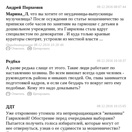
Андрей Порхомов
08.12.2016 08:07:44
Марина_Л
, что вы хотите от неудачницы-выпускницы
музучилища? После осуждения по статье мошенничество за
приписки себе часов по занятиям на гармошке с детьми в
дошкольном учреждении, эта Гаврилова стала вдруг
специалистом по демократии . И куда только краевые
кураторы смотрят, устроили из местной власти ...
Отредактировано 08.12.2016 10:20:46
Ответить
Цитировать
Редбко
08.12.2016 10:10:37
А разве редька слаще от этого. Такие люди работают по
наставлению хозяина. Во всем виноват всегда один человек -
руководитель района и никаких гвоздей. Он, глава занимается
подготовкой кадров, и если сам бездарь то вокруг него ему
подобные. Кому это надо доказывать?
Ответить
Цитировать
ДДТ
08.12.2016 10:15:05
Уже откровенно утомила эта непрекращающаяся "жеванина"
Гавриловой! Обострение перед очередными выборами?
Пытается получить голоса избирателей, которые могут от
нее отвернуться, узнав о ее судимости за мошенничество?