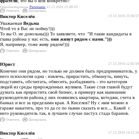
фратели
, это вы о ком конкретно?
Отредактировано
Parovoznic
13.12.2016 15:08:05
Ответить
Цитировать
Виктор Киселёв
13.12.2016 23:36:57
Уважаемая
Ведьма
Чтой то я Вас не пойму!)))
То вы О. не довольны))) То заявляете, что "И такие кандидаты в
главы района у нас есть,
они живут рядом с нами.")))
Я, например, тоже живу рядом!)))
Ответить
Цитировать
Юрист
17.12.2016 12:05:59
Конечно они рядом, но только не должен быть предприниматель, у
него психология одна - извлечь, прирастить, обмануть, кинуть,
подставить, обсчитать, обвесить, разбадяжить - это категория
людей из среды прирожденных жуликов. Такие став главой будут
думать как прирастить свой бизнес, к примеру как нынешние
руководители района,у них появились квартиры, котеджи, счета в
банках и все за пределами края. А Киселев? Ну с ним можно в
гараже накатить, про то да се по пьяни сказать и все.... Какой с
него руководитель так, в лучшем случае пастух стада баранов.
Ответить
Цитировать
Виктор Киселёв
17.12.2016 14:12:35