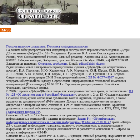
Пользовательское соглашение
,
Политика конфиденциальности
На данном сайте распространяется информация электронного периодического издания «Дебри-
ДВ» со знаком «Дебри-ДВ». 16+ Учредитель: Пронякин К.А. (член Союза журналистов
России, член Союза писателей России). Главный редактор: Харитонова И.Ю. Адрес редакции:
680032, Хабаровский край, Хабаровск, проспект 60-летия Октября, 88-46, т./ф.84212296081.
Электронная приемная:
Отправить сообщение
. E-mail:
editor@debri-dv.com
Редакционный совет электронного периодического издания «Дебри-ДВ» (на общественных
началах): К.А. Пронякин, И.Ю. Харитонова, А.Э. Мирмович, Ю.Н. Юрьев, Ю.В. Ковалев,
Л.Н. Левина, А.Ю. Жданов, Е.Н. Голубь, С.Н. Бурындин, Б.М. Сухинин, О.В. Егорова
Свидетельство о регистрации СМИ (Регистрационный номер)
ЭЛ № ФС77-45537
выдано
Федеральной службой по надзору в сфере связи, информационных технологий и массовых
коммуникаций (Роскомнадзор) 16.06.2011 г. Территория распространения: Российская
Федерация, зарубежные страны.
В 2006 г. проект «Дебри-ДВ» был создан как электронный частный архив, в соответствии с
ФЗ
№ 125 «Об архивном деле в Российской Федерации»
, согласно п. 2 ст. 13 «Создание архивов».
Основной фонд архива составляют публикации газет и журналов, изданные книги, а также
рукописи по дальневосточной (РФ) тематике. Доступ к архивным документам является
открытым в электронном виде, согласно п. 1 ст. 24 вышеобозначенного закона. Архивные
документы к частной собственности редакции не относятся, согласно ст.ст. 1275, 1276, 1306
Гражданского кодекса РФ
.
Согласно ч.2. п.3. ст.17 «Ответственность за правонарушения в сфере информации,
информационных технологий и защиты информации»
Закона РФ «Об информации,
информационных технологиях и о защите информации» (ФЗ-149 от 27.07.06 г.)
архив «Дебри-
ДВ», хранящий информацию, гражданско-правовую ответственность за распространение
информации не несет. Сайт и редакция основываются и работают на основании ст.8 «Право на
доступ к информации» ФЗ-149.
Согласно пп.3,4,6 ст.57 Закона РФ «О СМИ», «Редакция, главный редактор, журналист не несут
ответственности за распространение сведений, не соответствующих действительности и