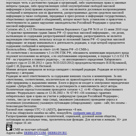
порочащих честь и достоинство граждан и организаций, либо ущемляющих права и законные
интересы граждан, либо представляющих собой злоупотребление свободой массовой
информации и (или) правами журналиста: ...если они являются дословным воспроизведением
сообщений и материалов или их фрагментов, распространенных другим средством массовой
информации (а также сообщения, переданные в пресс-релизах и информация государственных,
общественных организаций и объединений), которое может быть установлено и привлечено к
ответственности за данное нарушение законодательства Российской Федерации о средствах
массовой информации».
Согласно абз.3, п.13 Постановления Пленума Верховного Суда РФ №16 от 15 июня 2010 года
«О практике применения судами Закона РФ «О средствах массовой информации», «по делам,
вытекающим из содержания распространенной информации, распространитель не является
надлежащим ответчиком, поскольку исходя из положений Закона РФ «О средствах массовой
информации» не вправе вмешиваться в деятельность редакции, в ходе которой определяется
содержание сообщений и материалов».
Воспользуйтесь «Правом на ответ» (ст.46 Закона РФ «О СМИ»).
«В соответствии с положением ч.3 ст.196 ГПК РФ, обязанность компенсации морального вреда
подлежит возложению на авторов, а по опубликованию опровержения, в порядке ч.2 ст.152 ГК
РФ - на учредителя и главного редактор», - из апелляционного определения Хабаровского
краевого суда от 22.08.2012 г. (дело №33-5325/2012) председательствующего И.И.Куликовой,
судей С.И.Дорожко, Н.В.Пестовой.
Мнения авторов материалов не всегда совпадают с позицией редакции. Редакция не вступает в
переписку с авторами.
Редакция не несет ответственность за содержание внешних ссылок и комментариев. За них
ответственны, соответственно, исключительно их правообладатели и авторы. Комментарии на
сайте приравнены к выражению мнения. Блоги и форум не входят в электронное периодическое
издание «Дебри-ДВ», ответственность за достоверность и наполняемость несут авторы.
Политические опросы/голосования проводятся согласно ч.2. ст.46 «Опросы общественного
мнения» Федерального закона от 12.06.2002 г. № 67-ФЗ «Об основных гарантиях
избирательных прав и права на участие в референдуме граждан Российской Федерации»;
считать, там где не указано: лицо (лица), заказавшее (заказавших) проведение опроса и
оплатившее (оплативших) указанную публикацию (обнародование) - едино - сайт, без оплаты -
безвозмездно/бесплатно.
Часовой пояс сервера UTC+11 (AEST), фактически +8 мск.
Если вы обнаружили ошибки на сайте, пожалуйста,
сообщите нам об этом
.
Распространение информации о политической, социальной, духовной жизни общества,
публикации на актуальные темы, просветительские функции. Для мужчин и женщин. 16+ для
детей старше 16 лет.
СМИ не получает субсидий.
Адреса сайта:
DEBRI-DV.COM
,
DEBRI-DV.RU
.