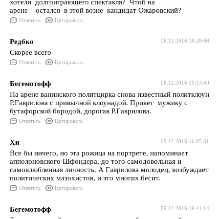
хотели долгоиграющего спектакля? Чтоб на
арене остался в этой возне кандидат Ожаровский?
Ответить
Цитировать
Редбко
08.12.2016 18:28:08
Скорее всего
Ответить
Цитировать
Бегемотофф
08.12.2016 19:13:40
На арене ванинского политцирка снова известный политклоун
Р.Гаврилова с привычной клоунадой. Привет мужику с
бутафорской бородой, дорогая Р.Гаврилова.
Ответить
Цитировать
Хи
09.12.2016 16:05:31
Все бы ничего, но эта рожица на портрете, напоминает
апполоновского Шфондера, до того самодовольная и
самовлюбленная личность. А Гаврилова молодец, возбуждает
политических мазохистов, и это многих бесит.
Ответить
Цитировать
Бегемотофф
09.12.2016 19:41:14