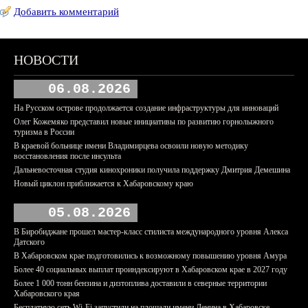
Добавить комментарий
НОВОСТИ
06.08.2026
На Русском острове продолжается создание инфраструктуры для инноваций
Олег Кожемяко представил новые инициативы по развитию горнолыжного
туризма в России
В краевой больнице имени Владимирцева освоили новую методику
восстановления после инсульта
Дальневосточная студия кинохроники получила поддержку Дмитрия Демешина
Новый циклон приближается к Хабаровскому краю
05.08.2026
В Биробиджане прошел мастер-класс стилиста международного уровня Алекса
Датского
В Хабаровском крае подготовились к возможному повышению уровня Амура
Более 40 социальных выплат проиндексируют в Хабаровском крае в 2027 году
Более 1 000 тонн бензина и дизтоплива доставили в северные территории
Хабаровского края
Бесплатную сеть Wi-Fi запустили на площади имени Ленина в Хабаровске