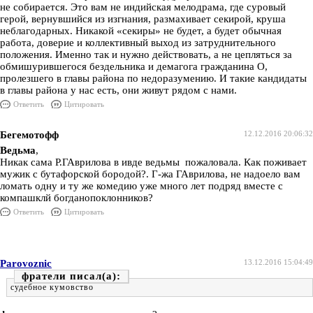
не собирается. Это вам не индийская мелодрама, где суровый
герой, вернувшийся из изгнания, размахивает секирой, круша
неблагодарных. Никакой «секиры» не будет, а будет обычная
работа, доверие и коллективный выход из затруднительного
положения. Именно так и нужно действовать, а не цепляться за
обмишурившегося бездельника и демагога гражданина О,
пролезшего в главы района по недоразумению. И такие кандидаты
в главы района у нас есть, они живут рядом с нами.
Ответить
Цитировать
Бегемотофф
12.12.2016 20:06:32
Ведьма
,
Никак сама Р.ГАврилова в ивде ведьмы пожаловала. Как поживает
мужик с бутафорской бородой?. Г-жа ГАврилова, не надоело вам
ломать одну и ту же комедию уже много лет подряд вместе с
компашклй богданопоклонников?
Ответить
Цитировать
Parovoznic
13.12.2016 15:04:49
фратели
судебное кумовство