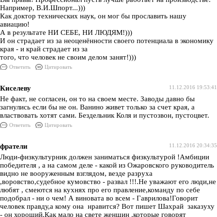
Например, В.И.Шпорт...)))
Как доктор технических наук, он мог бы прославить нашу
авиацию!
А в результате НИ СЕБЕ, НИ ЛЮДЯМ!)))
И он страдает из за неоценённости своего потенциала в экономику
края - и край страдает из за
того, что человек не своим делом занят!)))
Ответить
Цитировать
Киселеву
11.12.2016 19:53:41
Не факт, не согласен, он то на своем месте. Заводы давно бы
загнулись если бы не он. Ванино живет только за счет края, а
властвовать хотят сами. Бездельник Коля и пустозвон, пустоцвет.
Ответить
Цитировать
фратели
11.12.2016 20:34:35
Люди-физкультурник должен заниматься физкультурой !Амбиции
победителя , а на самом деле - какой из Ожаровского руководитель
видно не вооруженным взглядом, везде разруха
,воровство,судебное кумовство - развал !!!.Не уважают его люди,не
любят , смеются на кухнях про его правление,команду по себе
подобрал - ни о чем! А виновата во всем - Гаврилова!Говорит
человек правду,а кому она нравится? Вот пишет Шахрай заказуху
- он хороший.Как мало на свете женщин ,которые говорят