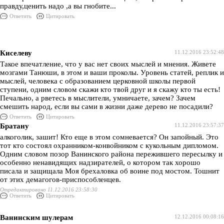
правду,ценить надо ,а вы гнобите...
Ответить
Цитировать
Киселеву
11.12.2016 23:52:48
Такое впечатление, что у вас нет своих мыслей и мнения. Живете
мозгами Танюши, в этом и ваши проколы. Уровень статей, реплик и
мыслей, человека с образованием церковной школы первой
ступени, одним словом скажи кто твой друг и я скажу кто ты есть!
Печально, а рветесь в мыслители, умничаете, зачем? Зачем
смешить народ, если вы сами в жизни даже дерево не посадили?
Ответить
Цитировать
Братану
11.12.2016 23:57:37
алкоголик, зашит! Кто еще в этом сомневается? Он запойный. Это
тот кто состоял охранником-конвойником с кукольным дипломом.
Одним словом позор Ванинского района пережившего пересылку и
особенно ненавидящих надзирателей, о котором так хорошо
писала и защищала Моя брехаловка об воине под мостом. Тошнит
от этих демагогов-приспособленцев.
Отредактировано 11.12.2016 23:58:30
Ответить
Цитировать
Ванинским шулерам
12.12.2016 00:08:16