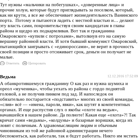
Тут нужны «мальчики на побегушках», «доверенные лица» и
прочие холуи, которые будут приглядывать за поселком, который,
как ни крути, а все же обеспечивает жизнедеятельность Ванинского
порта. Потому и пытаются ладить с местной властью и… делают
эту власть сами, покровительствуя своим кандидатам в главы
района и щедро их подкармливая. Вот так и гражданина
Ожаровского «купили с потрохами», вытолкнув его на самую
вершину районной власти. И хотя бывший коммунист Ожаровский,
пытающийся заигрывать с «единороссами», не верит в прочность
своей позиции и просто отсиживает срок, деньги он получает не
малые.
Ответить
Цитировать
Ведьма
12.12.2016 17:52:09
А обанкротившемуся гражданину О как раз и нужна шумиха и
ореол «мученика», чтобы уехать из района с гордо поднятой
головой, а не получив пинком под зад. И напоследок он
обязательно постарается «подставить» многих из своей команды,
«слив» всё — «имена, пароли, явки», как шутят в компетентных
органах. И еще распустив слух о якобы «охоте на ведьм»,
начавшейся в нашем районе. Да полноте! Какая еще «охота»?! Так
кричат сами «ведьмы», «колдуны» и базарные воришки, когда их
ловят с поличным. А здравомыслящим людям и обычным
чиновникам из той же районной администрации нечего
беспокоиться, как работали, так и будут работать. Никто им мстить