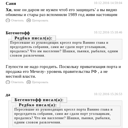
Саня
10.12.2016 14:59:04
Хи
, мне он даром не нужен чтоб его защищать' а вы видно
обижены и стары раз вспомнили 1989 год живи настоящим
Ответить
Цитировать
Бегемотофф
10.12.2016 15:18:46
Редбко
Пересевшие из руководящих кресел порта Ванино глава и
председатель собрания, сами же сдали порт угольщикам,
продались? Что им население? Шашки, пьянки, рыбалки, одним
словом развлечения.
Глупости не надо городить. Поскольку приватизация порта и
продажа его Мечелу- уровень правительства РФ , а не
местной власти.
Ответить
Цитировать
да
10.12.2016 15:26:53
Бегемотофф
Редбко
Пересевшие из руководящих кресел порта Ванино глава и
председатель собрания, сами же сдали порт угольщикам,
продались? Что им население? Шашки, пьянки, рыбалки,
одним словом развлечения.