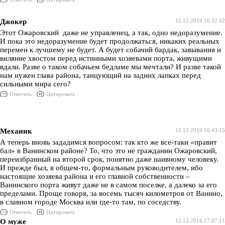
Джокер
12.12.2016 16:32:42
Этот Ожаровский даже не управленец, а так, одно недоразумение.
И пока это недоразумение будет продолжаться, никаких реальных
перемен к лучшему не будет. А будет собачий бардак, завывания и
виляние хвостом перед истинными хозяевами порта, живущими
вдали. Разве о таком собачьем бедламе мы мечтали? И разве такой
нам нужен глава района, танцующий на задних лапках перед
сильными мира сего?
Ответить
Цитировать
Механик
12.12.2016 16:43:15
А теперь вновь зададимся вопросом: так кто же все-таки «правит
бал» в Ванинском районе? То, что это не гражданин Ожаровский,
переизбранный на второй срок, понятно даже наивному человеку.
И прежде был, в общем-то, формальным руководителем, ибо
настоящие хозяева района и его главной собственности –
Ванинского порта живут даже не в самом поселке, а далеко за его
пределами. Проще говоря, за восемь тысяч километров от Ванино,
в славном городе Москва или где-то там, по соседству.
Ответить
Цитировать
О муже
12.12.2016 17:07:11