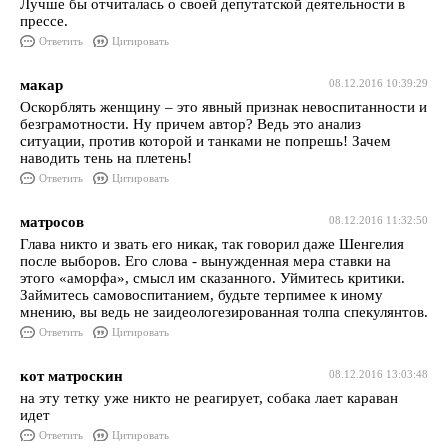
Лучше бы отчиталась о своей депутатской деятельности в
прессе.
Ответить
Цитировать
макар
08.12.2016 10:39:29
Оскорблять женщину – это явный признак невоспитанности и
безграмотности. Ну причем автор? Ведь это анализ
ситуации, против которой и танками не попрешь! Зачем
наводить тень на плетень!
Ответить
Цитировать
матросов
08.12.2016 11:32:50
Глава никто и звать его никак, так говорил даже Шенгелия
после выборов. Его слова - вынужденная мера ставки на
этого «аморфа», смысл им сказанного. Уймитесь критики.
Займитесь самовоспитанием, будьте терпимее к иному
мнению, вы ведь не заидеологезированная толпа спекулянтов.
Ответить
Цитировать
кот матроскин
08.12.2016 13:03:48
на эту тетку уже никто не реагирует, собака лает караван
идет
Ответить
Цитировать