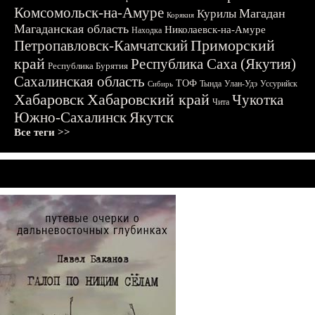
Комсомольск-на-Амуре
Магадан
Курилы
Корякия
Магаданская область
Николаевск-на-Амуре
Находка
Приморский
Петропавловск-Камчатский
край
Республика Саха (Якутия)
Республика Бурятия
Сахалинская область
ТОФ
Тында
Улан-Удэ
Уссурийск
Сибирь
Хабаровск
Хабаровский край
Чукотка
Чита
Южно-Сахалинск
Якутск
Все теги >>