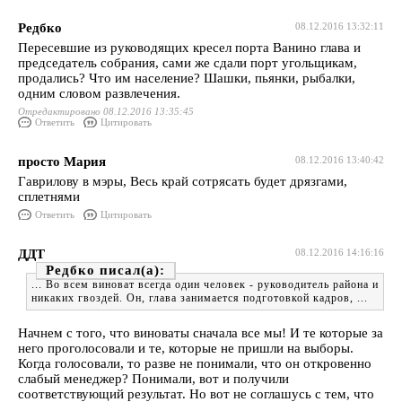
Редбко
08.12.2016 13:32:11
Пересевшие из руководящих кресел порта Ванино глава и
председатель собрания, сами же сдали порт угольщикам,
продались? Что им население? Шашки, пьянки, рыбалки,
одним словом развлечения.
Отредактировано 08.12.2016 13:35:45
Ответить
Цитировать
просто Мария
08.12.2016 13:40:42
Гаврилову в мэры, Весь край сотрясать будет дрязгами,
сплетнями
Ответить
Цитировать
ДДТ
08.12.2016 14:16:16
Редбко
... Во всем виноват всегда один человек - руководитель района и
никаких гвоздей. Он, глава занимается подготовкой кадров, ...
Начнем с того, что виноваты сначала все мы! И те которые за
него проголосовали и те, которые не пришли на выборы.
Когда голосовали, то разве не понимали, что он откровенно
слабый менеджер? Понимали, вот и получили
соответствующий результат. Но вот не соглашусь с тем, что