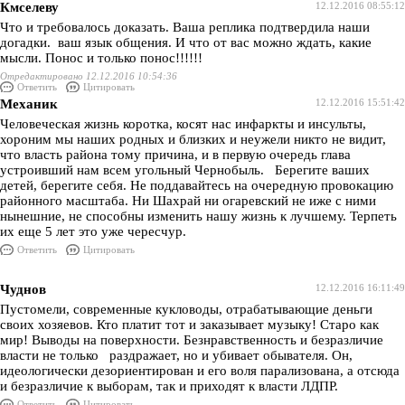
Кмселеву
12.12.2016 08:55:12
Что и требовалось доказать. Ваша реплика подтвердила наши
догадки. ваш язык общения. И что от вас можно ждать, какие
мысли. Понос и только понос!!!!!!
Отредактировано 12.12.2016 10:54:36
Ответить
Цитировать
Механик
12.12.2016 15:51:42
Человеческая жизнь коротка, косят нас инфаркты и инсульты,
хороним мы наших родных и близких и неужели никто не видит,
что власть района тому причина, и в первую очередь глава
устроивший нам всем угольный Чернобыль. Берегите ваших
детей, берегите себя. Не поддавайтесь на очередную провокацию
районного масштаба. Ни Шахрай ни огаревский не иже с ними
нынешние, не способны изменить нашу жизнь к лучшему. Терпеть
их еще 5 лет это уже чересчур.
Ответить
Цитировать
Чуднов
12.12.2016 16:11:49
Пустомели, современные кукловоды, отрабатывающие деньги
своих хозяевов. Кто платит тот и заказывает музыку! Старо как
мир! Выводы на поверхности. Безнравственность и безразличие
власти не только раздражает, но и убивает обывателя. Он,
идеологически дезориентирован и его воля парализована, а отсюда
и безразличие к выборам, так и приходят к власти ЛДПР.
Ответить
Цитировать