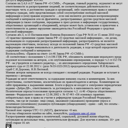
доступ к информации» ФЗ-149.
Согласно пп.3,4,6 ст.57 Закона РФ «О СМИ», «Редакция, главный редактор, журналист не несут
ответственности за распространение сведений, не соответствующих действительности и
порочащих честь и достоинство граждан и организаций, либо ущемляющих права и законные
интересы граждан, либо представляющих собой злоупотребление свободой массовой
информации и (или) правами журналиста: ...если они являются дословным воспроизведением
сообщений и материалов или их фрагментов, распространенных другим средством массовой
информации (а также сообщения, переданные в пресс-релизах и информация государственных,
общественных организаций и объединений), которое может быть установлено и привлечено к
ответственности за данное нарушение законодательства Российской Федерации о средствах
массовой информации».
Согласно абз.3, п.13 Постановления Пленума Верховного Суда РФ №16 от 15 июня 2010 года
«О практике применения судами Закона РФ «О средствах массовой информации», «по делам,
вытекающим из содержания распространенной информации, распространитель не является
надлежащим ответчиком, поскольку исходя из положений Закона РФ «О средствах массовой
информации» не вправе вмешиваться в деятельность редакции, в ходе которой определяется
содержание сообщений и материалов».
Воспользуйтесь «Правом на ответ» (ст.46 Закона РФ «О СМИ»).
«В соответствии с положением ч.3 ст.196 ГПК РФ, обязанность компенсации морального вреда
подлежит возложению на авторов, а по опубликованию опровержения, в порядке ч.2 ст.152 ГК
РФ - на учредителя и главного редактор», - из апелляционного определения Хабаровского
краевого суда от 22.08.2012 г. (дело №33-5325/2012) председательствующего И.И.Куликовой,
судей С.И.Дорожко, Н.В.Пестовой.
Мнения авторов материалов не всегда совпадают с позицией редакции. Редакция не вступает в
переписку с авторами.
Редакция не несет ответственность за содержание внешних ссылок и комментариев. За них
ответственны, соответственно, исключительно их правообладатели и авторы. Комментарии на
сайте приравнены к выражению мнения. Блоги и форум не входят в электронное периодическое
издание «Дебри-ДВ», ответственность за достоверность и наполняемость несут авторы.
Политические опросы/голосования проводятся согласно ч.2. ст.46 «Опросы общественного
мнения» Федерального закона от 12.06.2002 г. № 67-ФЗ «Об основных гарантиях
избирательных прав и права на участие в референдуме граждан Российской Федерации»;
считать, там где не указано: лицо (лица), заказавшее (заказавших) проведение опроса и
оплатившее (оплативших) указанную публикацию (обнародование) - едино - сайт, без оплаты -
безвозмездно/бесплатно.
Часовой пояс сервера UTC+11 (AEST), фактически +8 мск.
Если вы обнаружили ошибки на сайте, пожалуйста,
сообщите нам об этом
.
Распространение информации о политической, социальной, духовной жизни общества,
публикации на актуальные темы, просветительские функции. Для мужчин и женщин. 16+ для
детей старше 16 лет.