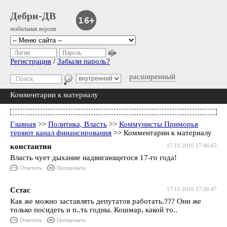
Дебри-ДВ
мобильная версия
Логин
Пароль
Регистрация
/
Забыли пароль?
расширенный
Комментарии к материалу
Главная
>>
Политика, Власть
>>
Коммунисты Приморья
теряют канал финансирования
>> Комментарии к материалу
константин
17.11.2016 17:06:05
Власть чует дыхание надвигающегося 17-го года!
Ответить
Цитировать
Сстас
17.11.2016 17:30:47
Как же можно заставлять депутатов работать.??? Они же
только посидеть и п..ть годны. Кошмар, какой то..
Ответить
Цитировать