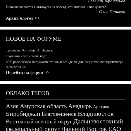
Евгений Афанасьев
Повышение платы в автобусах за проезд: кто виноват, и что делать?
Олег Паньков
Архив блогов >>
НОВОЕ НА ФОРУМЕ
Трилогия "Китобои" А. Вахова.
Охранник спит - смена идёт
80% российского медиаконтента это телевидение для пациентов психдиспансера
и наркологии.
Перейти на форум >>
ОБЛАКО ТЕГОВ
Азия
Амурская область
Анадырь
Арктика
Биробиджан
Владивосток
Благовещенск
Дальневосточный
Восточный военный округ
федеральный округ
Дальний Восток
ЕАО