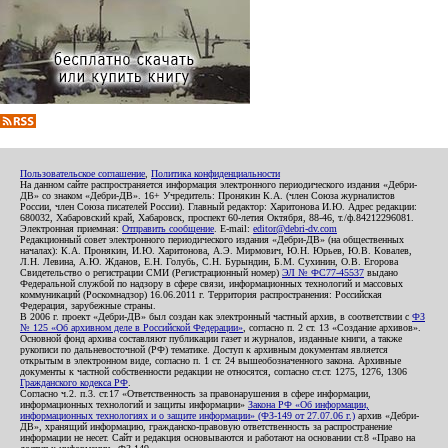
Пользовательское соглашение
,
Политика конфиденциальности
На данном сайте распространяется информация электронного периодического издания «Дебри-
ДВ» со знаком «Дебри-ДВ». 16+ Учредитель: Пронякин К.А. (член Союза журналистов
России, член Союза писателей России). Главный редактор: Харитонова И.Ю. Адрес редакции:
680032, Хабаровский край, Хабаровск, проспект 60-летия Октября, 88-46, т./ф.84212296081.
Электронная приемная:
Отправить сообщение
. E-mail:
editor@debri-dv.com
Редакционный совет электронного периодического издания «Дебри-ДВ» (на общественных
началах): К.А. Пронякин, И.Ю. Харитонова, А.Э. Мирмович, Ю.Н. Юрьев, Ю.В. Ковалев,
Л.Н. Левина, А.Ю. Жданов, Е.Н. Голубь, С.Н. Бурындин, Б.М. Сухинин, О.В. Егорова
Свидетельство о регистрации СМИ (Регистрационный номер)
ЭЛ № ФС77-45537
выдано
Федеральной службой по надзору в сфере связи, информационных технологий и массовых
коммуникаций (Роскомнадзор) 16.06.2011 г. Территория распространения: Российская
Федерация, зарубежные страны.
В 2006 г. проект «Дебри-ДВ» был создан как электронный частный архив, в соответствии с
ФЗ
№ 125 «Об архивном деле в Российской Федерации»
, согласно п. 2 ст. 13 «Создание архивов».
Основной фонд архива составляют публикации газет и журналов, изданные книги, а также
рукописи по дальневосточной (РФ) тематике. Доступ к архивным документам является
открытым в электронном виде, согласно п. 1 ст. 24 вышеобозначенного закона. Архивные
документы к частной собственности редакции не относятся, согласно ст.ст. 1275, 1276, 1306
Гражданского кодекса РФ
.
Согласно ч.2. п.3. ст.17 «Ответственность за правонарушения в сфере информации,
информационных технологий и защиты информации»
Закона РФ «Об информации,
информационных технологиях и о защите информации» (ФЗ-149 от 27.07.06 г.)
архив «Дебри-
ДВ», хранящий информацию, гражданско-правовую ответственность за распространение
информации не несет. Сайт и редакция основываются и работают на основании ст.8 «Право на