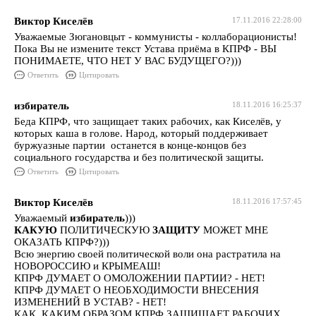
Виктор Киселёв
17.11.2016 22:28:00
Уважаемые Зюгановцыт - коммунисты - коллаборационисты!
Пока Вы не измените текст Устава приёма в КПРФ - ВЫ
ПОНИМАЕТЕ, ЧТО НЕТ У ВАС БУДУЩЕГО?)))
Ответить
Цитировать
избиратель
18.11.2016 16:25:37
Беда КПРФ, что защищает таких рабочих, как Киселёв, у
которых каша в голове. Народ, который поддерживает
буржуазные партии останется в конце-концов без
социального государства и без политической защиты.
Ответить
Цитировать
Виктор Киселёв
18.11.2016 17:57:45
Уважаемый
избиратель
)))
КАКУЮ
ПОЛИТИЧЕСКУЮ
ЗАЩИТУ
МОЖЕТ МНЕ
ОКАЗАТЬ КПРФ?)))
Всю энергию своей политической воли она растратила на
НОВОРОССИЮ и КРЫМЕАШ!
КПРФ ДУМАЕТ О ОМОЛОЖЕНИИ ПАРТИИ? - НЕТ!
КПРФ ДУМАЕТ О НЕОБХОДИМОСТИ ВНЕСЕНИЯ
ИЗМЕНЕНИЙ В УСТАВ? - НЕТ!
КАК, КАКИМ ОБРАЗОМ КПРФ ЗАЩИЩАЕТ РАБОЧИХ,