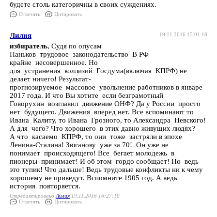
будете столь категоричны в своих суждениях.
Ответить
Цитировать
Лилия
19.11.2016 15:01:18
избиратель
, Судя по опусам
Паньков трудовое законодательство В РФ
крайне несовершенное. Но
для устранения коллизий Госдума(включая КПРФ) не
делает ничего! Результат-
прогнозируемое массовое увольнение работников в январе
2017 года. И что Вы хотите если безграмотный
Говорухин возглавил движение ОНФ? Да у России просто
нет будущего. Движения вперед нет. Все вспоминают то
Ивана Калиту, то Ивана Грозного, то Александра Невского!
А для чего? Что хорошего в этих давно живущих людях?
А что касаемо КПРФ, то они тоже застряли в эпохе
Ленина-Сталина! Зюганову уже за 70! Он уже не
понимает происходящего! Все бегает молодежь в
пионеры принимает! И об этом гордо сообщает! Но ведь
это тупик! Что дальше! Ведь трудовые конфликты ни к чему
хорошему не приведут. Вспомните 1905 год. А ведь
история повторяется.
Отредактировано
Лилия
19.11.2016 16:27:10
Ответить
Цитировать