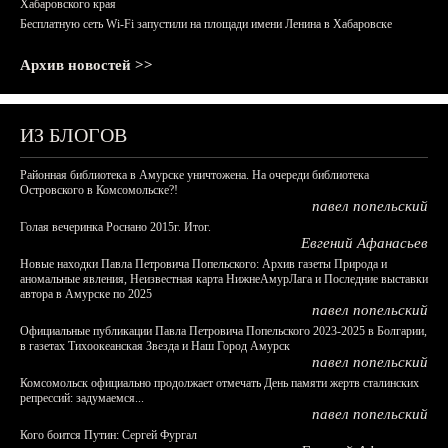
Хабаровского края
Бесплатную сеть Wi-Fi запустили на площади имени Ленина в Хабаровске
Архив новостей >>
ИЗ БЛОГОВ
Районная библиотека в Амурске уничтожена. На очереди библиотека
Островского в Комсомольске?!
павел попельский
Голая вечеринка Роснано 2015г. Итог.
Евгений Афанасьев
Новые находки Павла Петровича Попельского: Архив газеты Природа и
аномальные явления, Неизвестная карта НижнеАмурЛага и Последние выставки
автора в Амурске по 2025
павел попельский
Официальные публикации Павла Петровича Попельского 2023-2025 в Болгарии,
в газетах Тихоокеанская Звезда и Наш Город Амурск
павел попельский
Комсомольск официально продолжает отмечать День памяти жертв сталинских
репрессий: задумаемся...
павел попельский
Кого боится Путин: Сергей Фургал