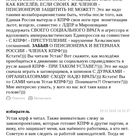
КАК КИСЕЛЁВ, ЕСЛИ СВОИХ ЖЕ ЧЛЕНОВ -
ПЕНСИОНЕРОВ ЗАЩИТИТЬ НЕ МОЖЕТ?! Это же надо
такими коллаборационистами быть, чтобы после того, как
Единая Россия вытерла о КПРФ свои ноги при монетизации
льгот, всецело, совместно с ЛДПР и Мироновцами
поддержать СВОЕГО СОЦИАЛЬНОГО ВРАГА и агрессора и
вдохновить империалистических Единороссов на совместное
- С КПРФ! - ПРЕСТУПЛЕНИЕ - нарушение Хельсинских
соглашений.
ЗАБЫВ
О ПЕНСИОНЕРАХ И ВЕТЕРАНАХ
РОССИИ - ЧЛЕНАХ КПРФ!)))
Кстати!))) Вы читали Устав? Вот скажите, как молодёжи
приобщиться к движению за социальную справедливость в
русле вашей КПРФ - ПРИ ТАКОМ УСТАВЕ?!))) Это же надо
сначала играть в заговорщиков, в шпионов С ДУРАКАМИ -
ОРГАНИЗАТОРАМИ! СХОДУ НАДО ВРАТЬ!))) Кстати! Вы
то САМИ читали Устав КПРФ?))) Понимаете?! Ответите?)))
Мне интересно узнать, у кого из нас всё таки каша в
голове!)))
Ответить
Цитировать
избиратель
19.11.2016 14:33:37
Устав кпрф я читал. Также внимательно слежу за
законопроектами, которые готовит КПРФ и другие партии, и
вижу, кто защишает меня, как наёмного работника, а кто нет.
Советую и вам следить за работой законодателей. Тогда не