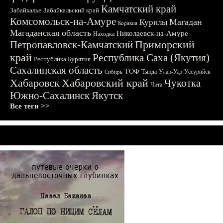
Камчатский край
Забайкалье
Забайкальский край
Комсомольск-на-Амуре
Магадан
Курилы
Корякия
Магаданская область
Николаевск-на-Амуре
Находка
Приморский
Петропавловск-Камчатский
край
Республика Саха (Якутия)
Республика Бурятия
Сахалинская область
ТОФ
Тында
Улан-Удэ
Уссурийск
Сибирь
Хабаровск
Хабаровский край
Чукотка
Чита
Южно-Сахалинск
Якутск
Все теги >>