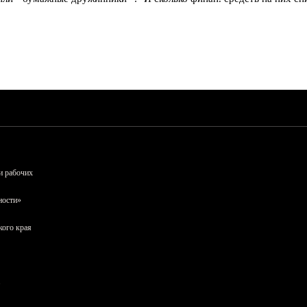
и рабочих
ности»
кого края