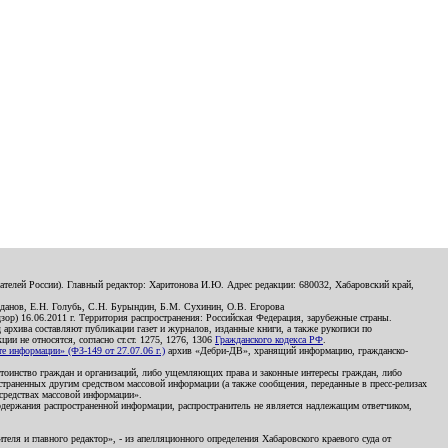
телей России). Главный редактор: Харитонова И.Ю. Адрес редакции: 680032, Хабаровский край,
данов, Е.Н. Голубь, С.Н. Бурындин, Б.М. Сухинин, О.В. Егорова
р) 16.06.2011 г. Территория распространения: Российская Федерация, зарубежные страны.
д архива составляют публикации газет и журналов, изданные книги, а также рукописи по
и не относятся, согласно ст.ст. 1275, 1276, 1306
Гражданского кодекса РФ
.
 информации» (ФЗ-149 от 27.07.06 г.)
архив «Дебри-ДВ», хранящий информацию, гражданско-
остоинство граждан и организаций, либо ущемляющих права и законные интересы граждан, либо
страненных другим средством массовой информации (а также сообщения, переданные в пресс-релизах
 средствах массовой информации».
держания распространенной информации, распространитель не является надлежащим ответчиком,
еля и главного редактор», - из апелляционного определения Хабаровского краевого суда от