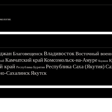
ркологии.
джан
Владивосток
Благовещенск
Восточный воен
Камчатский край
Комсомольск-на-Амуре
К
рай
Корякия
й край
Республика Саха (Якутия)
Са
Республика Бурятия
о-Сахалинск
Якутск