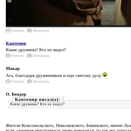
Ответить
Цитировать
Кантемир
Какие дружины? Кто их видел?
Ответить
Цитировать
Макар
Ага, благодаря дружинникам и еще святому духу
Ответить
Цитировать
О. Бендер
Кантемир
Какие дружины? Кто их видел?
Жители Комсомольского, Николаевского, Бикинского, имени Лазо
если сезонная преступность резко повысится, то как это допус