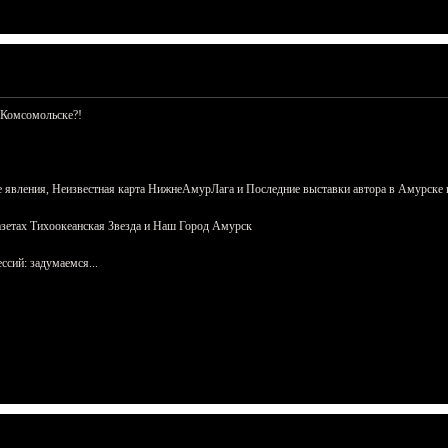
 Комсомольске?!
 явления, Неизвестная карта НижнеАмурЛага и Последние выставки автора в Амурске 
азетах Тихоокеанская Звезда и Наш Город Амурск
сий: задумаемся...