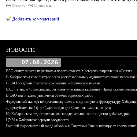
Ответить
Цитировать
Добавить комментарий
НОВОСТИ
07.08.2026
ЕАО станет пилотным регионом нового проекта Мастерской управления «Сенеж»
В Хабаровском крае быстрее всего растут зарплаты у административного персонала 
В ЕАО обсудили стратегию сохранения исторической памяти
ЕАО - в числе 40 российских регионов-участников кампании «Продвижение безопас
В ЕАО значительно увеличены объемы дорожных работ
Федеральный эксперт по достоинству оценил спортивную инфраструктуру Хабаровс
Дноуглубительный флот будет создан для Северного морского пути
На Хабаровском судостроительном заводе началось производство дебаркадеров
ЦУМ в Хабаровске вернули государству
Бывший судоремонтный завод «Якорь» в Советской Гавани планируют восстановить