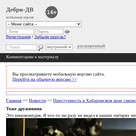
Дебри-ДВ
мобильная версия
Логин
Пароль
Регистрация
/
Забыли пароль?
расширенный
Комментарии к материалу
Вы просматриваете мобильную версию сайта.
Перейти на обычную версию >>
Главная
>>
Новости
>>
Преступность в Хабаровском крае снизи
Тоже дружинник
Это кинокомедия. Я что-то ни разу не видел в наших чигирях 