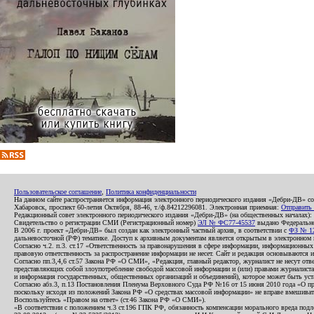
Пользовательское соглашение
,
Политика конфиденциальности
На данном сайте распространяется информация электронного периодического издания «Дебри-ДВ» с
Хабаровск, проспект 60-летия Октября, 88-46, т./ф.84212296081. Электронная приемная:
Отправить
Редакционный совет электронного периодического издания «Дебри-ДВ» (на общественных началах
Свидетельство о регистрации СМИ (Регистрационный номер)
ЭЛ № ФС77-45537
выдано Федеральной
В 2006 г. проект «Дебри-ДВ» был создан как электронный частный архив, в соответствии с
ФЗ № 12
дальневосточной (РФ) тематике. Доступ к архивным документам является открытым в электронном вид
Согласно ч.2. п.3. ст.17 «Ответственность за правонарушения в сфере информации, информационн
правовую ответственность за распространение информации не несет. Сайт и редакция основываются 
Согласно пп.3,4,6 ст.57 Закона РФ «О СМИ», «Редакция, главный редактор, журналист не несут отв
представляющих собой злоупотребление свободой массовой информации и (или) правами журналиста:
и информация государственных, общественных организаций и объединений), которое может быть уста
Согласно абз.3, п.13 Постановления Пленума Верховного Суда РФ №16 от 15 июня 2010 года «О пр
поскольку исходя из положений Закона РФ «О средствах массовой информации» не вправе вмешивать
Воспользуйтесь «Правом на ответ» (ст.46 Закона РФ «О СМИ»).
«В соответствии с положением ч.3 ст.196 ГПК РФ, обязанность компенсации морального вреда подле