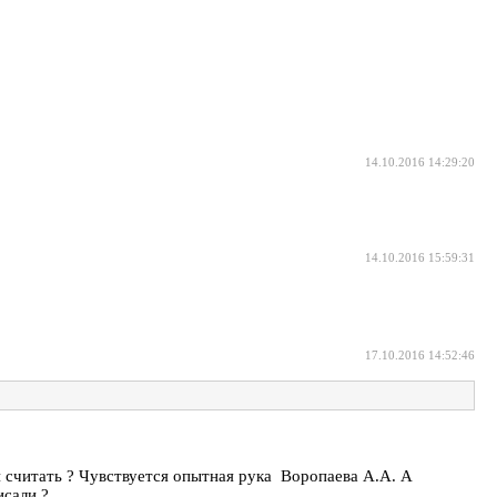
14.10.2016 14:29:20
14.10.2016 15:59:31
17.10.2016 14:52:46
и считать ? Чувствуется опытная рука Воропаева А.А. А
исали ?