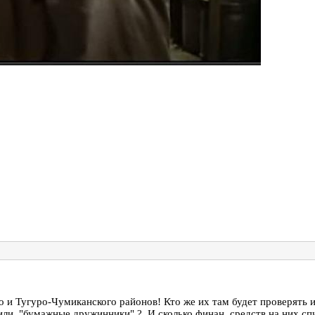
 и Тугуро-Чумиканского районов! Кто же их там будет проверять 
тили "бумажные дружинники" ? И сколько финан. средств на них сп