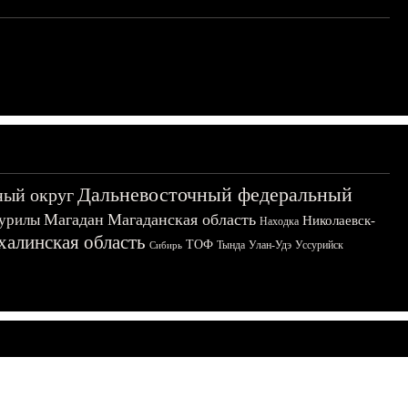
Дальневосточный федеральный
ный округ
Магадан
Магаданская область
урилы
Николаевск-
Находка
халинская область
ТОФ
Тында
Улан-Удэ
Уссурийск
Сибирь