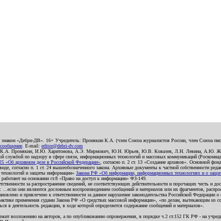
о знаком «Дебри-ДВ». 16+ Учредитель: Пронякин К.А. (член Союза журналистов России, член Союза писа
 сообщение
. E-mail:
editor@debri-dv.com
): К.А. Пронякин, И.Ю. Харитонова, А.Э. Мирмович, Ю.Н. Юрьев, Ю.В. Ковалев, Л.Н. Левина, А.Ю. Ж
 службой по надзору в сфере связи, информационных технологий и массовых коммуникаций (Роскомнадзо
5 «Об архивном деле в Российской Федерации»
, согласно п. 2 ст. 13 «Создание архивов». Основной фон
е, согласно п. 1 ст. 24 вышеобозначенного закона. Архивные документы к частной собственности редакци
ых технологий и защиты информации»
Закона РФ «Об информации, информационных технологиях и о защите
и работают на основании ст.8 «Право на доступ к информации» ФЗ-149.
етственности за распространение сведений, не соответствующих действительности и порочащих честь и д
 ...если они являются дословным воспроизведением сообщений и материалов или их фрагментов, распро
новлено и привлечено к ответственности за данное нарушение законодательства Российской Федерации о
актике применения судами Закона РФ «О средствах массовой информации», «по делам, вытекающим из со
ся в деятельность редакции, в ходе которой определяется содержание сообщений и материалов».
жит возложению на авторов, а по опубликованию опровержения, в порядке ч.2 ст.152 ГК РФ - на учредит