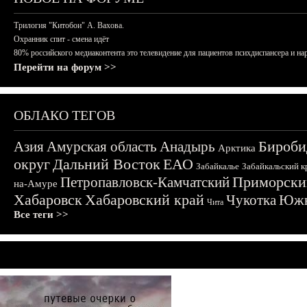
Трилогия "Китобои" А. Вахова.
Охранник спит - смена идёт
80% российского медиаконтента это телевидение для пациентов психдиспансера и на
Перейти на форум >>
ОБЛАКО ТЕГОВ
Бироби
Азия
Амурская область
Анадырь
Арктика
округ
Дальний Восток
ЕАО
Забайкалье
Забайкальский к
Приморски
Петропавловск-Камчатский
на-Амуре
Хабаровск
Хабаровский край
Чукотка
Южн
Чита
Все теги >>