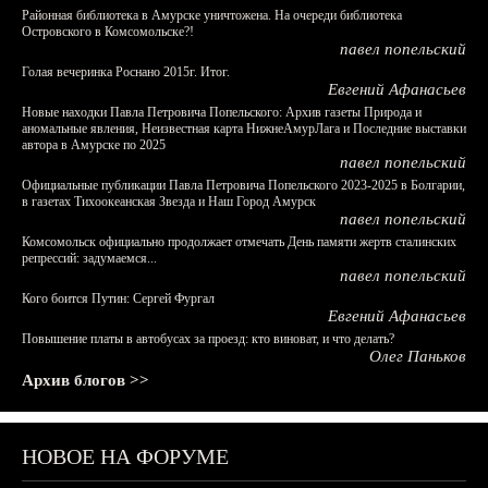
Районная библиотека в Амурске уничтожена. На очереди библиотека
Островского в Комсомольске?!
павел попельский
Голая вечеринка Роснано 2015г. Итог.
Евгений Афанасьев
Новые находки Павла Петровича Попельского: Архив газеты Природа и
аномальные явления, Неизвестная карта НижнеАмурЛага и Последние выставки
автора в Амурске по 2025
павел попельский
Официальные публикации Павла Петровича Попельского 2023-2025 в Болгарии,
в газетах Тихоокеанская Звезда и Наш Город Амурск
павел попельский
Комсомольск официально продолжает отмечать День памяти жертв сталинских
репрессий: задумаемся...
павел попельский
Кого боится Путин: Сергей Фургал
Евгений Афанасьев
Повышение платы в автобусах за проезд: кто виноват, и что делать?
Олег Паньков
Архив блогов >>
НОВОЕ НА ФОРУМЕ