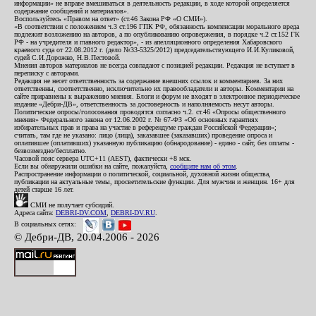
информации» не вправе вмешиваться в деятельность редакции, в ходе которой определяется
содержание сообщений и материалов».
Воспользуйтесь «Правом на ответ» (ст.46 Закона РФ «О СМИ»).
«В соответствии с положением ч.3 ст.196 ГПК РФ, обязанность компенсации морального вреда
подлежит возложению на авторов, а по опубликованию опровержения, в порядке ч.2 ст.152 ГК
РФ - на учредителя и главного редактор», - из апелляционного определения Хабаровского
краевого суда от 22.08.2012 г. (дело №33-5325/2012) председательствующего И.И.Куликовой,
судей С.И.Дорожко, Н.В.Пестовой.
Мнения авторов материалов не всегда совпадают с позицией редакции. Редакция не вступает в
переписку с авторами.
Редакция не несет ответственность за содержание внешних ссылок и комментариев. За них
ответственны, соответственно, исключительно их правообладатели и авторы. Комментарии на
сайте приравнены к выражению мнения. Блоги и форум не входят в электронное периодическое
издание «Дебри-ДВ», ответственность за достоверность и наполняемость несут авторы.
Политические опросы/голосования проводятся согласно ч.2. ст.46 «Опросы общественного
мнения» Федерального закона от 12.06.2002 г. № 67-ФЗ «Об основных гарантиях
избирательных прав и права на участие в референдуме граждан Российской Федерации»;
считать, там где не указано: лицо (лица), заказавшее (заказавших) проведение опроса и
оплатившее (оплативших) указанную публикацию (обнародование) - едино - сайт, без оплаты -
безвозмездно/бесплатно.
Часовой пояс сервера UTC+11 (AEST), фактически +8 мск.
Если вы обнаружили ошибки на сайте, пожалуйста,
сообщите нам об этом
.
Распространение информации о политической, социальной, духовной жизни общества,
публикации на актуальные темы, просветительские функции. Для мужчин и женщин. 16+ для
детей старше 16 лет.
СМИ не получает субсидий.
Адреса сайта:
DEBRI-DV.COM
,
DEBRI-DV.RU
.
В социальных сетях:
© Дебри-ДВ, 20.04.2006 - 2026