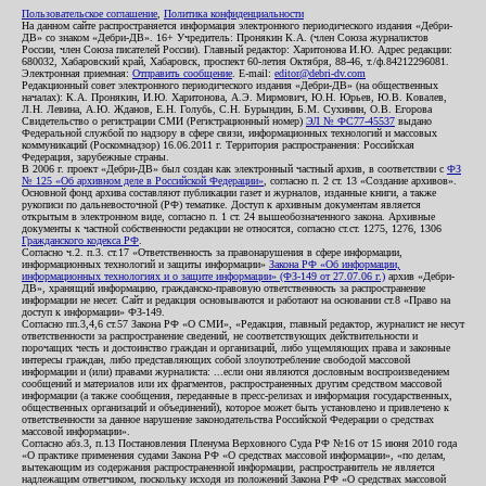
Пользовательское соглашение
,
Политика конфиденциальности
На данном сайте распространяется информация электронного периодического издания «Дебри-
ДВ» со знаком «Дебри-ДВ». 16+ Учредитель: Пронякин К.А. (член Союза журналистов
России, член Союза писателей России). Главный редактор: Харитонова И.Ю. Адрес редакции:
680032, Хабаровский край, Хабаровск, проспект 60-летия Октября, 88-46, т./ф.84212296081.
Электронная приемная:
Отправить сообщение
. E-mail:
editor@debri-dv.com
Редакционный совет электронного периодического издания «Дебри-ДВ» (на общественных
началах): К.А. Пронякин, И.Ю. Харитонова, А.Э. Мирмович, Ю.Н. Юрьев, Ю.В. Ковалев,
Л.Н. Левина, А.Ю. Жданов, Е.Н. Голубь, С.Н. Бурындин, Б.М. Сухинин, О.В. Егорова
Свидетельство о регистрации СМИ (Регистрационный номер)
ЭЛ № ФС77-45537
выдано
Федеральной службой по надзору в сфере связи, информационных технологий и массовых
коммуникаций (Роскомнадзор) 16.06.2011 г. Территория распространения: Российская
Федерация, зарубежные страны.
В 2006 г. проект «Дебри-ДВ» был создан как электронный частный архив, в соответствии с
ФЗ
№ 125 «Об архивном деле в Российской Федерации»
, согласно п. 2 ст. 13 «Создание архивов».
Основной фонд архива составляют публикации газет и журналов, изданные книги, а также
рукописи по дальневосточной (РФ) тематике. Доступ к архивным документам является
открытым в электронном виде, согласно п. 1 ст. 24 вышеобозначенного закона. Архивные
документы к частной собственности редакции не относятся, согласно ст.ст. 1275, 1276, 1306
Гражданского кодекса РФ
.
Согласно ч.2. п.3. ст.17 «Ответственность за правонарушения в сфере информации,
информационных технологий и защиты информации»
Закона РФ «Об информации,
информационных технологиях и о защите информации» (ФЗ-149 от 27.07.06 г.)
архив «Дебри-
ДВ», хранящий информацию, гражданско-правовую ответственность за распространение
информации не несет. Сайт и редакция основываются и работают на основании ст.8 «Право на
доступ к информации» ФЗ-149.
Согласно пп.3,4,6 ст.57 Закона РФ «О СМИ», «Редакция, главный редактор, журналист не несут
ответственности за распространение сведений, не соответствующих действительности и
порочащих честь и достоинство граждан и организаций, либо ущемляющих права и законные
интересы граждан, либо представляющих собой злоупотребление свободой массовой
информации и (или) правами журналиста: ...если они являются дословным воспроизведением
сообщений и материалов или их фрагментов, распространенных другим средством массовой
информации (а также сообщения, переданные в пресс-релизах и информация государственных,
общественных организаций и объединений), которое может быть установлено и привлечено к
ответственности за данное нарушение законодательства Российской Федерации о средствах
массовой информации».
Согласно абз.3, п.13 Постановления Пленума Верховного Суда РФ №16 от 15 июня 2010 года
«О практике применения судами Закона РФ «О средствах массовой информации», «по делам,
вытекающим из содержания распространенной информации, распространитель не является
надлежащим ответчиком, поскольку исходя из положений Закона РФ «О средствах массовой