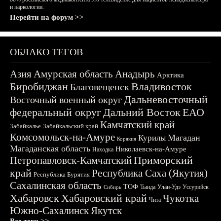
и наркологии.
Перейти на форум >>
ОБЛАКО ТЕГОВ
Азия
Амурская область
Анадырь
Арктика
Биробиджан
Владивосток
Благовещенск
Дальневосточный
Восточный военный округ
федеральный округ
Дальний Восток
ЕАО
Камчатский край
Забайкалье
Забайкальский край
Комсомольск-на-Амуре
Магадан
Курилы
Корякия
Магаданская область
Николаевск-на-Амуре
Находка
Приморский
Петропавловск-Камчатский
край
Республика Саха (Якутия)
Республика Бурятия
Сахалинская область
ТОФ
Тында
Улан-Удэ
Уссурийск
Сибирь
Хабаровск
Хабаровский край
Чукотка
Чита
Южно-Сахалинск
Якутск