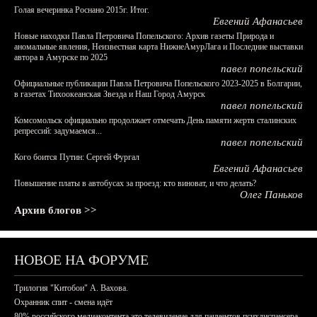
Голая вечеринка Роснано 2015г. Итог.
Евгений Афанасьев
Новые находки Павла Петровича Попельского: Архив газеты Природа и
аномальные явления, Неизвестная карта НижнеАмурЛага и Последние выставки
автора в Амурске по 2025
павел попельский
Официальные публикации Павла Петровича Попельского 2023-2025 в Болгарии,
в газетах Тихоокеанская Звезда и Наш Город Амурск
павел попельский
Комсомольск официально продолжает отмечать День памяти жертв сталинских
репрессий: задумаемся...
павел попельский
Кого боится Путин: Сергей Фургал
Евгений Афанасьев
Повышение платы в автобусах за проезд: кто виноват, и что делать?
Олег Паньков
Архив блогов >>
НОВОЕ НА ФОРУМЕ
Трилогия "Китобои" А. Вахова.
Охранник спит - смена идёт
80% российского медиаконтента это телевидение для пациентов психдиспансера