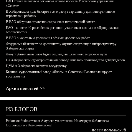
ЕАО станет пилотным регионом нового проекта Мастерской управления
«Сенеж»
В Хабаровском крае быстрее всего растут зарплаты у административного
персонала и рабочих
В ЕАО обсудили стратегию сохранения исторической памяти
ЕАО - в числе 40 российских регионов-участников кампании «Продвижение
безопасности»
В ЕАО значительно увеличены объемы дорожных работ
Федеральный эксперт по достоинству оценил спортивную инфраструктуру
Хабаровского края
Дноуглубительный флот будет создан для Северного морского пути
На Хабаровском судостроительном заводе началось производство дебаркадеров
ЦУМ в Хабаровске вернули государству
Бывший судоремонтный завод «Якорь» в Советской Гавани планируют
восстановить
Архив новостей >>
ИЗ БЛОГОВ
Районная библиотека в Амурске уничтожена. На очереди библиотека
Островского в Комсомольске?!
павел попельский