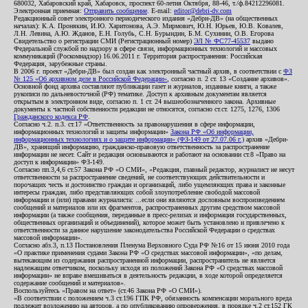
680032, Хабаровский край, Хабаровск, проспект 60-летия Октября, 88-46, т./ф.84212296081.
Электронная приемная:
Отправить сообщение
. E-mail:
editor@debri-dv.com
Редакционный совет электронного периодического издания «Дебри-ДВ» (на общественных
началах): К.А. Пронякин, И.Ю. Харитонова, А.Э. Мирмович, Ю.Н. Юрьев, Ю.В. Ковалев,
Л.Н. Левина, А.Ю. Жданов, Е.Н. Голубь, С.Н. Бурындин, Б.М. Сухинин, О.В. Егорова
Свидетельство о регистрации СМИ (Регистрационный номер)
ЭЛ № ФС77-45537
выдано
Федеральной службой по надзору в сфере связи, информационных технологий и массовых
коммуникаций (Роскомнадзор) 16.06.2011 г. Территория распространения: Российская
Федерация, зарубежные страны.
В 2006 г. проект «Дебри-ДВ» был создан как электронный частный архив, в соответствии с
ФЗ
№ 125 «Об архивном деле в Российской Федерации»
, согласно п. 2 ст. 13 «Создание архивов».
Основной фонд архива составляют публикации газет и журналов, изданные книги, а также
рукописи по дальневосточной (РФ) тематике. Доступ к архивным документам является
открытым в электронном виде, согласно п. 1 ст. 24 вышеобозначенного закона. Архивные
документы к частной собственности редакции не относятся, согласно ст.ст. 1275, 1276, 1306
Гражданского кодекса РФ
.
Согласно ч.2. п.3. ст.17 «Ответственность за правонарушения в сфере информации,
информационных технологий и защиты информации»
Закона РФ «Об информации,
информационных технологиях и о защите информации» (ФЗ-149 от 27.07.06 г.)
архив «Дебри-
ДВ», хранящий информацию, гражданско-правовую ответственность за распространение
информации не несет. Сайт и редакция основываются и работают на основании ст.8 «Право на
доступ к информации» ФЗ-149.
Согласно пп.3,4,6 ст.57 Закона РФ «О СМИ», «Редакция, главный редактор, журналист не несут
ответственности за распространение сведений, не соответствующих действительности и
порочащих честь и достоинство граждан и организаций, либо ущемляющих права и законные
интересы граждан, либо представляющих собой злоупотребление свободой массовой
информации и (или) правами журналиста: ...если они являются дословным воспроизведением
сообщений и материалов или их фрагментов, распространенных другим средством массовой
информации (а также сообщения, переданные в пресс-релизах и информация государственных,
общественных организаций и объединений), которое может быть установлено и привлечено к
ответственности за данное нарушение законодательства Российской Федерации о средствах
массовой информации».
Согласно абз.3, п.13 Постановления Пленума Верховного Суда РФ №16 от 15 июня 2010 года
«О практике применения судами Закона РФ «О средствах массовой информации», «по делам,
вытекающим из содержания распространенной информации, распространитель не является
надлежащим ответчиком, поскольку исходя из положений Закона РФ «О средствах массовой
информации» не вправе вмешиваться в деятельность редакции, в ходе которой определяется
содержание сообщений и материалов».
Воспользуйтесь «Правом на ответ» (ст.46 Закона РФ «О СМИ»).
«В соответствии с положением ч.3 ст.196 ГПК РФ, обязанность компенсации морального вреда
подлежит возложению на авторов, а по опубликованию опровержения, в порядке ч.2 ст.152 ГК