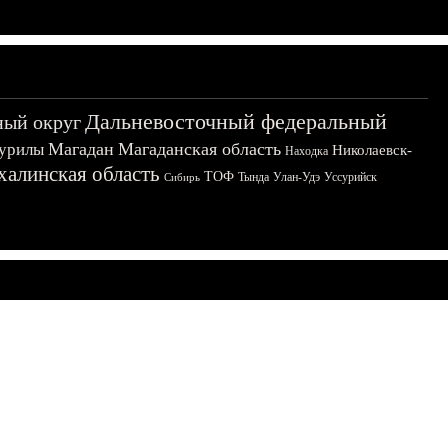
Дальневосточный федеральный
ный округ
Магадан
Магаданская область
урилы
Николаевск-
Находка
халинская область
ТОФ
Тында
Улан-Удэ
Уссурийск
Сибирь