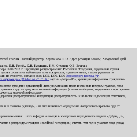
телей России). Главный редактор: Харитонова И.Ю. Адрес редакции: 680032, Хабаровский край,
данов, Е.Н. Голубь, С.Н. Бурындин, Б.М. Сухинин, О.В. Егорова
р) 16.06.2011 г. Территория распространения: Российская Федерация, зарубежные страны.
д архива составляют публикации газет и журналов, изданные книги, а также рукописи по
и не относятся, согласно ст.ст. 1275, 1276, 1306
Гражданского кодекса РФ
.
 информации» (ФЗ-149 от 27.07.06 г.)
архив «Дебри-ДВ», хранящий информацию, гражданско-
остоинство граждан и организаций, либо ущемляющих права и законные интересы граждан, либо
страненных другим средством массовой информации (а также сообщения, переданные в пресс-релизах
 средствах массовой информации».
держания распространенной информации, распространитель не является надлежащим ответчиком,
еля и главного редактор», - из апелляционного определения Хабаровского краевого суда от
 выражению мнения. Блоги и форум не входят в электронное периодическое издание «Дебри-ДВ»,
стие в референдуме граждан Российской Федерации»; считать, там где не указано: лицо (лица),