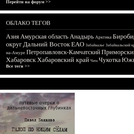
Перейти на форум >>
ОБЛАКО ТЕГОВ
Бироби
Азия
Амурская область
Анадырь
Арктика
округ
Дальний Восток
ЕАО
Забайкалье
Забайкальский к
Приморски
Петропавловск-Камчатский
на-Амуре
Хабаровск
Хабаровский край
Чукотка
Южн
Чита
Все теги >>