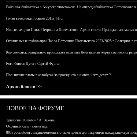
Районная библиотека в Амурске уничтожена. На очереди библиотека Островского в
Голая вечеринка Роснано 2015г. Итог.
Новые находки Павла Петровича Попельского: Архив газеты Природа и аномальные
Официальные публикации Павла Петровича Попельского 2023-2025 в Болгарии, в г
Комсомольск официально продолжает отмечать День памяти жертв сталинских репрес
Кого боится Путин: Сергей Фургал
Повышение платы в автобусах за проезд: кто виноват, и что делать?
Архив блогов >>
НОВОЕ НА ФОРУМЕ
Трилогия "Китобои" А. Вахова.
Охранник спит - смена идёт
80% российского медиаконтента это телевидение для пациентов психдиспансера и на