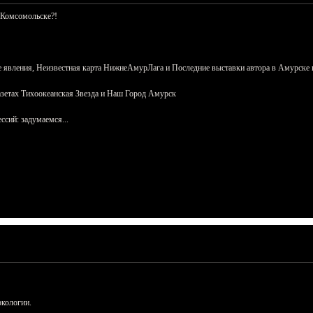
 Комсомольске?!
 явления, Неизвестная карта НижнеАмурЛага и Последние выставки автора в Амурске 
азетах Тихоокеанская Звезда и Наш Город Амурск
сий: задумаемся...
ркологии.