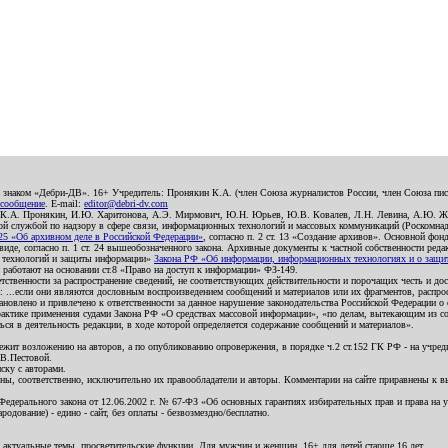
о знаком «Дебри-ДВ». 16+ Учредитель: Пронякин К.А. (член Союза журналистов России, член Союза писа
 сообщение
. E-mail:
editor@debri-dv.com
): К.А. Пронякин, И.Ю. Харитонова, А.Э. Мирмович, Ю.Н. Юрьев, Ю.В. Ковалев, Л.Н. Левина, А.Ю. Ж
 службой по надзору в сфере связи, информационных технологий и массовых коммуникаций (Роскомнадзо
5 «Об архивном деле в Российской Федерации»
, согласно п. 2 ст. 13 «Создание архивов». Основной фон
е, согласно п. 1 ст. 24 вышеобозначенного закона. Архивные документы к частной собственности редакци
ых технологий и защиты информации»
Закона РФ «Об информации, информационных технологиях и о защите
и работают на основании ст.8 «Право на доступ к информации» ФЗ-149.
етственности за распространение сведений, не соответствующих действительности и порочащих честь и д
 ...если они являются дословным воспроизведением сообщений и материалов или их фрагментов, распро
новлено и привлечено к ответственности за данное нарушение законодательства Российской Федерации о
актике применения судами Закона РФ «О средствах массовой информации», «по делам, вытекающим из со
ся в деятельность редакции, в ходе которой определяется содержание сообщений и материалов».
жит возложению на авторов, а по опубликованию опровержения, в порядке ч.2 ст.152 ГК РФ - на учредит
.В.Пестовой.
ску с авторами.
енны, соответственно, исключительно их правообладатели и авторы. Комментарии на сайте приравнены к
дерального закона от 12.06.2002 г. № 67-ФЗ «Об основных гарантиях избирательных прав и права на уча
дование) - едино - сайт, без оплаты - безвозмездно/бесплатно.
 актуальные темы, просветительские функции. Для мужчин и женщин. 16+ для детей старше 16 лет.