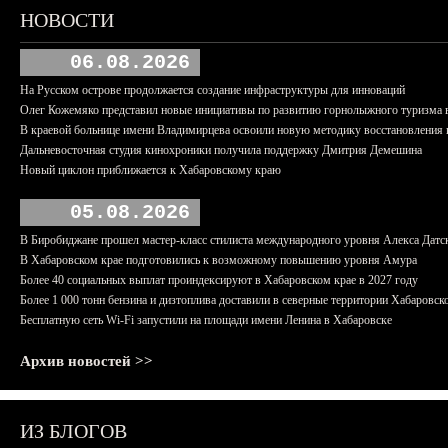
НОВОСТИ
06.08.2026
На Русском острове продолжается создание инфраструктуры для инноваций
Олег Кожемяко представил новые инициативы по развитию горнолыжного туризма 
В краевой больнице имени Владимирцева освоили новую методику восстановления п
Дальневосточная студия кинохроники получила поддержку Дмитрия Демешина
Новый циклон приближается к Хабаровскому краю
05.08.2026
В Биробиджане прошел мастер-класс стилиста международного уровня Алекса Датс
В Хабаровском крае подготовились к возможному повышению уровня Амура
Более 40 социальных выплат проиндексируют в Хабаровском крае в 2027 году
Более 1 000 тонн бензина и дизтоплива доставили в северные территории Хабаровск
Бесплатную сеть Wi-Fi запустили на площади имени Ленина в Хабаровске
Архив новостей >>
ИЗ БЛОГОВ