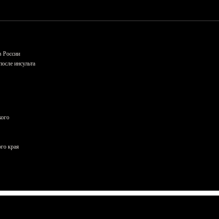
в России
осле инсульта
кого
ого края