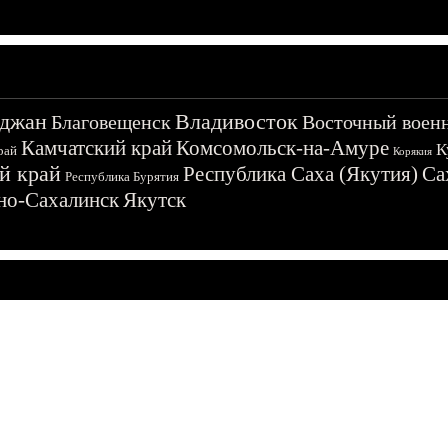
джан
Владивосток
Благовещенск
Восточный воен
Камчатский край
Комсомольск-на-Амуре
К
рай
Корякия
й край
Республика Саха (Якутия)
Са
Республика Бурятия
о-Сахалинск
Якутск