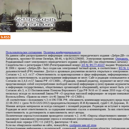
Пользовательское соглашение
,
Политика конфиденциальности
На данном сайте распространяется информация электронного периодического издания «Дебри-ДВ» с
Хабаровск, проспект 60-летия Октября, 88-46, т./ф.84212296081. Электронная приемная:
Отправить
Редакционный совет электронного периодического издания «Дебри-ДВ» (на общественных началах
Свидетельство о регистрации СМИ (Регистрационный номер)
ЭЛ № ФС77-45537
выдано Федеральной
В 2006 г. проект «Дебри-ДВ» был создан как электронный частный архив, в соответствии с
ФЗ № 12
дальневосточной (РФ) тематике. Доступ к архивным документам является открытым в электронном вид
Согласно ч.2. п.3. ст.17 «Ответственность за правонарушения в сфере информации, информационн
правовую ответственность за распространение информации не несет. Сайт и редакция основываются 
Согласно пп.3,4,6 ст.57 Закона РФ «О СМИ», «Редакция, главный редактор, журналист не несут отв
представляющих собой злоупотребление свободой массовой информации и (или) правами журналиста:
и информация государственных, общественных организаций и объединений), которое может быть уста
Согласно абз.3, п.13 Постановления Пленума Верховного Суда РФ №16 от 15 июня 2010 года «О пр
поскольку исходя из положений Закона РФ «О средствах массовой информации» не вправе вмешивать
Воспользуйтесь «Правом на ответ» (ст.46 Закона РФ «О СМИ»).
«В соответствии с положением ч.3 ст.196 ГПК РФ, обязанность компенсации морального вреда подле
22.08.2012 г. (дело №33-5325/2012) председательствующего И.И.Куликовой, судей С.И.Дорожко, Н
Мнения авторов материалов не всегда совпадают с позицией редакции. Редакция не вступает в перепи
Редакция не несет ответственность за содержание внешних ссылок и комментариев. За них ответств
ответственность за достоверность и наполняемость несут авторы.
Политические опросы/голосования проводятся согласно ч.2. ст.46 «Опросы общественного мнения» Фе
заказавшее (заказавших) проведение опроса и оплатившее (оплативших) указанную публикацию (обнаро
Часовой пояс сервера UTC+11 (AEST), фактически +8 мск.
Если вы обнаружили ошибки на сайте, пожалуйста,
сообщите нам об этом
.
Распространение информации о политической, социальной, духовной жизни общества, публикации на