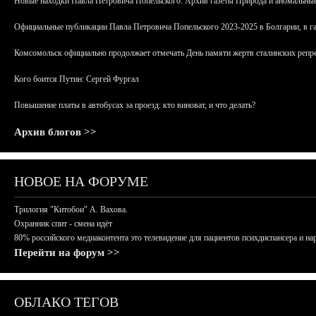
Новые находки Павла Петровича Попельского: Архив газеты Природа и аномальные
Официальные публикации Павла Петровича Попельского 2023-2025 в Болгарии, в г
Комсомольск официально продолжает отмечать День памяти жертв сталинских репрес
Кого боится Путин: Сергей Фургал
Повышение платы в автобусах за проезд: кто виноват, и что делать?
Архив блогов >>
НОВОЕ НА ФОРУМЕ
Трилогия "Китобои" А. Вахова.
Охранник спит - смена идёт
80% российского медиаконтента это телевидение для пациентов психдиспансера и на
Перейти на форум >>
ОБЛАКО ТЕГОВ