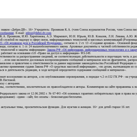
о знаком «Дебри-ДВ». 16+ Учредитель: Пронякин К.А. (член Союза журналистов России, член Союза писа
 сообщение
. E-mail:
editor@debri-dv.com
): К.А. Пронякин, И.Ю. Харитонова, А.Э. Мирмович, Ю.Н. Юрьев, Ю.В. Ковалев, Л.Н. Левина, А.Ю. Ж
 службой по надзору в сфере связи, информационных технологий и массовых коммуникаций (Роскомнадзо
5 «Об архивном деле в Российской Федерации»
, согласно п. 2 ст. 13 «Создание архивов». Основной фон
е, согласно п. 1 ст. 24 вышеобозначенного закона. Архивные документы к частной собственности редакци
ых технологий и защиты информации»
Закона РФ «Об информации, информационных технологиях и о защите
и работают на основании ст.8 «Право на доступ к информации» ФЗ-149.
етственности за распространение сведений, не соответствующих действительности и порочащих честь и д
 ...если они являются дословным воспроизведением сообщений и материалов или их фрагментов, распро
новлено и привлечено к ответственности за данное нарушение законодательства Российской Федерации о
актике применения судами Закона РФ «О средствах массовой информации», «по делам, вытекающим из со
ся в деятельность редакции, в ходе которой определяется содержание сообщений и материалов».
жит возложению на авторов, а по опубликованию опровержения, в порядке ч.2 ст.152 ГК РФ - на учредит
.В.Пестовой.
ску с авторами.
енны, соответственно, исключительно их правообладатели и авторы. Комментарии на сайте приравнены к
дерального закона от 12.06.2002 г. № 67-ФЗ «Об основных гарантиях избирательных прав и права на уча
дование) - едино - сайт, без оплаты - безвозмездно/бесплатно.
 актуальные темы, просветительские функции. Для мужчин и женщин. 16+ для детей старше 16 лет.