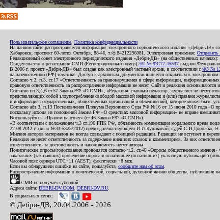
Пользовательское соглашение
,
Политика конфиденциальности
На данном сайте распространяется информация электронного периодического издания «Дебри-ДВ» с
Хабаровск, проспект 60-летия Октября, 88-46, т./ф.84212296081. Электронная приемная:
Отправить
Редакционный совет электронного периодического издания «Дебри-ДВ» (на общественных началах
Свидетельство о регистрации СМИ (Регистрационный номер)
ЭЛ № ФС77-45537
выдано Федеральной
В 2006 г. проект «Дебри-ДВ» был создан как электронный частный архив, в соответствии с
ФЗ № 12
дальневосточной (РФ) тематике. Доступ к архивным документам является открытым в электронном вид
Согласно ч.2. п.3. ст.17 «Ответственность за правонарушения в сфере информации, информационн
правовую ответственность за распространение информации не несет. Сайт и редакция основываются 
Согласно пп.3,4,6 ст.57 Закона РФ «О СМИ», «Редакция, главный редактор, журналист не несут отв
представляющих собой злоупотребление свободой массовой информации и (или) правами журналиста:
и информация государственных, общественных организаций и объединений), которое может быть уста
Согласно абз.3, п.13 Постановления Пленума Верховного Суда РФ №16 от 15 июня 2010 года «О пр
поскольку исходя из положений Закона РФ «О средствах массовой информации» не вправе вмешивать
Воспользуйтесь «Правом на ответ» (ст.46 Закона РФ «О СМИ»).
«В соответствии с положением ч.3 ст.196 ГПК РФ, обязанность компенсации морального вреда подле
22.08.2012 г. (дело №33-5325/2012) председательствующего И.И.Куликовой, судей С.И.Дорожко, Н
Мнения авторов материалов не всегда совпадают с позицией редакции. Редакция не вступает в перепи
Редакция не несет ответственность за содержание внешних ссылок и комментариев. За них ответств
ответственность за достоверность и наполняемость несут авторы.
Политические опросы/голосования проводятся согласно ч.2. ст.46 «Опросы общественного мнения» Фе
заказавшее (заказавших) проведение опроса и оплатившее (оплативших) указанную публикацию (обнаро
Часовой пояс сервера UTC+11 (AEST), фактически +8 мск.
Если вы обнаружили ошибки на сайте, пожалуйста,
сообщите нам об этом
.
Распространение информации о политической, социальной, духовной жизни общества, публикации на
СМИ не получает субсидий.
Адреса сайта:
DEBRI-DV.COM
,
DEBRI-DV.RU
.
В социальных сетях:
© Дебри-ДВ, 20.04.2006 - 2026