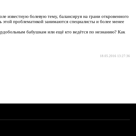
ле известную болевую тему, балансируя на грани откровенного
ть этой проблематикой занимаются специалисты и более менее
ердобольным бабушкам или ещё кто ведётся по незнанию? Как
18.05.2016 13:27:36