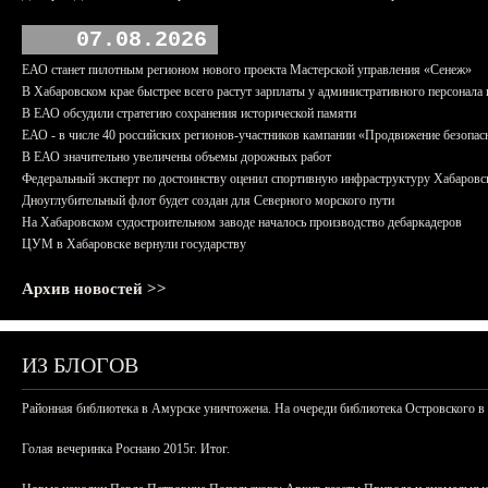
07.08.2026
ЕАО станет пилотным регионом нового проекта Мастерской управления «Сенеж»
В Хабаровском крае быстрее всего растут зарплаты у административного персонала 
В ЕАО обсудили стратегию сохранения исторической памяти
ЕАО - в числе 40 российских регионов-участников кампании «Продвижение безопас
В ЕАО значительно увеличены объемы дорожных работ
Федеральный эксперт по достоинству оценил спортивную инфраструктуру Хабаровс
Дноуглубительный флот будет создан для Северного морского пути
На Хабаровском судостроительном заводе началось производство дебаркадеров
ЦУМ в Хабаровске вернули государству
Архив новостей >>
ИЗ БЛОГОВ
Районная библиотека в Амурске уничтожена. На очереди библиотека Островского в
Голая вечеринка Роснано 2015г. Итог.