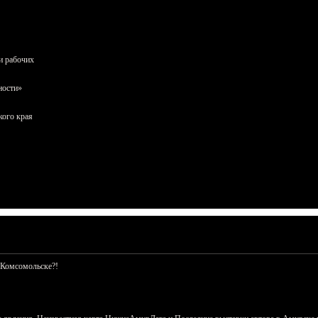
и рабочих
ности»
кого края
 Комсомольске?!