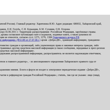
телей России). Главный редактор: Харитонова И.Ю. Адрес редакции: 680032, Хабаровский край,
данов, Е.Н. Голубь, С.Н. Бурындин, Б.М. Сухинин, О.В. Егорова
р) 16.06.2011 г. Территория распространения: Российская Федерация, зарубежные страны.
д архива составляют публикации газет и журналов, изданные книги, а также рукописи по
и не относятся, согласно ст.ст. 1275, 1276, 1306
Гражданского кодекса РФ
.
 информации» (ФЗ-149 от 27.07.06 г.)
архив «Дебри-ДВ», хранящий информацию, гражданско-
остоинство граждан и организаций, либо ущемляющих права и законные интересы граждан, либо
страненных другим средством массовой информации (а также сообщения, переданные в пресс-релизах
 средствах массовой информации».
держания распространенной информации, распространитель не является надлежащим ответчиком,
еля и главного редактор», - из апелляционного определения Хабаровского краевого суда от
 выражению мнения. Блоги и форум не входят в электронное периодическое издание «Дебри-ДВ»,
стие в референдуме граждан Российской Федерации»; считать, там где не указано: лицо (лица),