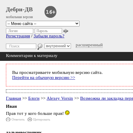
Дебри-ДВ
мобильная версия
Логин
Пароль
Регистрация
/
Забыли пароль?
расширенный
Комментарии к материалу
Вы просматриваете мобильную версию сайта.
Перейти на обычную версию >>
Главная
>>
Блоги
>>
Alexey Vorsin
>>
Возможна ли закладка пер
Иван
Прав тот у кого больше прав!
Ответить
Цитировать
дальневосточник