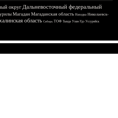
Дальневосточный федеральный
ный округ
Магадан
Магаданская область
урилы
Николаевск-
Находка
халинская область
ТОФ
Тында
Улан-Удэ
Уссурийск
Сибирь