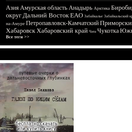
Бироби
Азия
Амурская область
Анадырь
Арктика
округ
Дальний Восток
ЕАО
Забайкалье
Забайкальский к
Приморски
Петропавловск-Камчатский
на-Амуре
Хабаровск
Хабаровский край
Чукотка
Южн
Чита
Все теги >>