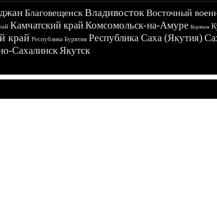
джан
Владивосток
Благовещенск
Восточный воен
Камчатский край
Комсомольск-на-Амуре
К
рай
Корякия
й край
Республика Саха (Якутия)
Са
Республика Бурятия
о-Сахалинск
Якутск