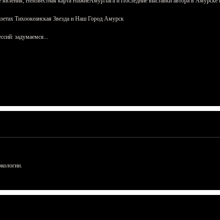
 явления, Неизвестная карта НижнеАмурЛага и Последние выставки автора в Амурске 
азетах Тихоокеанская Звезда и Наш Город Амурск
сий: задумаемся...
ркологии.