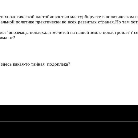
технологической настойчивостью мастурбируете в политическом по
бальной политике практически во всех развитых странах.Но там хо
фел "иноземцы понаехали-мечетей на нашей земле понастроили"? с
нимают?
здесь какая-то тайная подоплека?