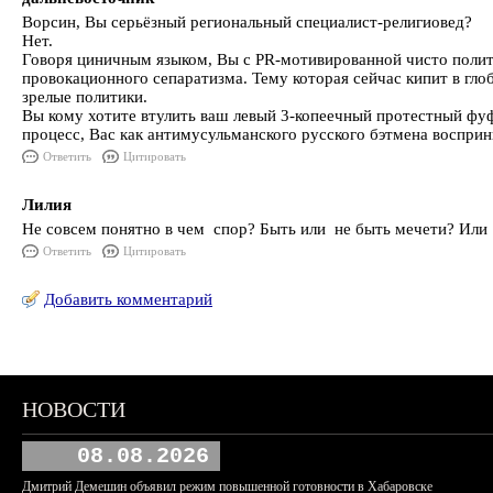
Ворсин, Вы серьёзный региональный специалист-религиовед?
Нет.
Говоря циничным языком, Вы с PR-мотивированной чисто полит
провокационного сепаратизма. Тему которая сейчас кипит в гло
зрелые политики.
Вы кому хотите втулить ваш левый 3-копеечный протестный фу
процесс, Вас как антимусульманского русского бэтмена воспри
Ответить
Цитировать
Лилия
Не совсем понятно в чем спор? Быть или не быть мечети? Или 
Ответить
Цитировать
Добавить комментарий
НОВОСТИ
08.08.2026
Дмитрий Демешин объявил режим повышенной готовности в Хабаровске