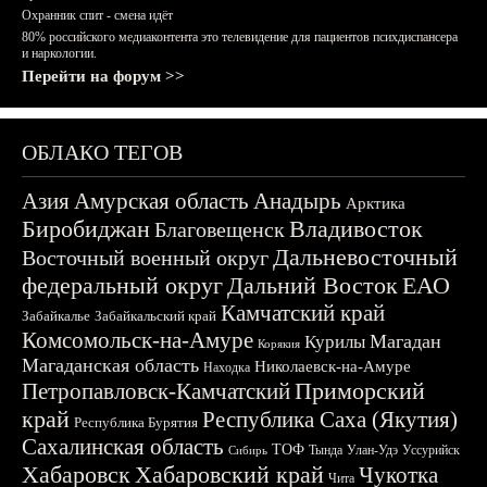
Охранник спит - смена идёт
80% российского медиаконтента это телевидение для пациентов психдиспансера
и наркологии.
Перейти на форум >>
ОБЛАКО ТЕГОВ
Азия
Амурская область
Анадырь
Арктика
Биробиджан
Владивосток
Благовещенск
Дальневосточный
Восточный военный округ
федеральный округ
Дальний Восток
ЕАО
Камчатский край
Забайкалье
Забайкальский край
Комсомольск-на-Амуре
Магадан
Курилы
Корякия
Магаданская область
Николаевск-на-Амуре
Находка
Приморский
Петропавловск-Камчатский
край
Республика Саха (Якутия)
Республика Бурятия
Сахалинская область
ТОФ
Тында
Улан-Удэ
Уссурийск
Сибирь
Хабаровск
Хабаровский край
Чукотка
Чита