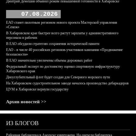
Дмитрий Демешин объявил режим повышенной готовности в Хабаровске
07.08.2026
ЕАО станет пилотным регионом нового проекта Мастерской управления
«Сенеж»
В Хабаровском крае быстрее всего растут зарплаты у административного
персонала и рабочих
В ЕАО обсудили стратегию сохранения исторической памяти
ЕАО - в числе 40 российских регионов-участников кампании «Продвижение
безопасности»
В ЕАО значительно увеличены объемы дорожных работ
Федеральный эксперт по достоинству оценил спортивную инфраструктуру
Хабаровского края
Дноуглубительный флот будет создан для Северного морского пути
На Хабаровском судостроительном заводе началось производство дебаркадеров
ЦУМ в Хабаровске вернули государству
Архив новостей >>
ИЗ БЛОГОВ
Районная библиотека в Амурске уничтожена. На очереди библиотека