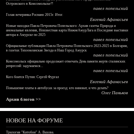
Островского в Комсомольске?!
павел попельский
Голая вечеринка Роснано 2015г. Итог.
Евгений Афанасьев
Новые находки Павла Петровича Попельского: Архив газеты Природа и
аномальные явления, Неизвестная карта НижнеАмурЛага и Последние выставки
автора в Амурске по 2025
павел попельский
Официальные публикации Павла Петровича Попельского 2023-2025 в Болгарии,
в газетах Тихоокеанская Звезда и Наш Город Амурск
павел попельский
Комсомольск официально продолжает отмечать День памяти жертв сталинских
репрессий: задумаемся...
павел попельский
Кого боится Путин: Сергей Фургал
Евгений Афанасьев
Повышение платы в автобусах за проезд: кто виноват, и что делать?
Олег Паньков
Архив блогов >>
НОВОЕ НА ФОРУМЕ
Трилогия "Китобои" А. Вахова.