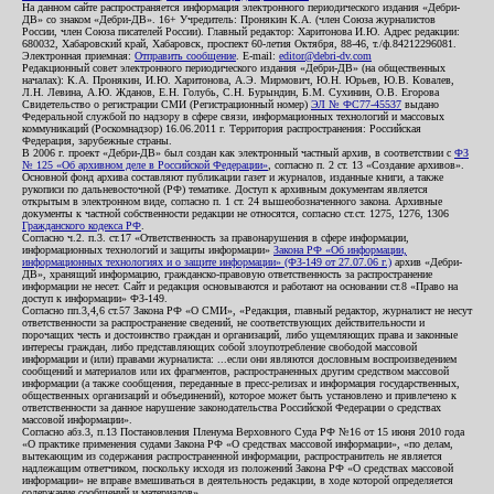
На данном сайте распространяется информация электронного периодического издания «Дебри-
ДВ» со знаком «Дебри-ДВ». 16+ Учредитель: Пронякин К.А. (член Союза журналистов
России, член Союза писателей России). Главный редактор: Харитонова И.Ю. Адрес редакции:
680032, Хабаровский край, Хабаровск, проспект 60-летия Октября, 88-46, т./ф.84212296081.
Электронная приемная:
Отправить сообщение
. E-mail:
editor@debri-dv.com
Редакционный совет электронного периодического издания «Дебри-ДВ» (на общественных
началах): К.А. Пронякин, И.Ю. Харитонова, А.Э. Мирмович, Ю.Н. Юрьев, Ю.В. Ковалев,
Л.Н. Левина, А.Ю. Жданов, Е.Н. Голубь, С.Н. Бурындин, Б.М. Сухинин, О.В. Егорова
Свидетельство о регистрации СМИ (Регистрационный номер)
ЭЛ № ФС77-45537
выдано
Федеральной службой по надзору в сфере связи, информационных технологий и массовых
коммуникаций (Роскомнадзор) 16.06.2011 г. Территория распространения: Российская
Федерация, зарубежные страны.
В 2006 г. проект «Дебри-ДВ» был создан как электронный частный архив, в соответствии с
ФЗ
№ 125 «Об архивном деле в Российской Федерации»
, согласно п. 2 ст. 13 «Создание архивов».
Основной фонд архива составляют публикации газет и журналов, изданные книги, а также
рукописи по дальневосточной (РФ) тематике. Доступ к архивным документам является
открытым в электронном виде, согласно п. 1 ст. 24 вышеобозначенного закона. Архивные
документы к частной собственности редакции не относятся, согласно ст.ст. 1275, 1276, 1306
Гражданского кодекса РФ
.
Согласно ч.2. п.3. ст.17 «Ответственность за правонарушения в сфере информации,
информационных технологий и защиты информации»
Закона РФ «Об информации,
информационных технологиях и о защите информации» (ФЗ-149 от 27.07.06 г.)
архив «Дебри-
ДВ», хранящий информацию, гражданско-правовую ответственность за распространение
информации не несет. Сайт и редакция основываются и работают на основании ст.8 «Право на
доступ к информации» ФЗ-149.
Согласно пп.3,4,6 ст.57 Закона РФ «О СМИ», «Редакция, главный редактор, журналист не несут
ответственности за распространение сведений, не соответствующих действительности и
порочащих честь и достоинство граждан и организаций, либо ущемляющих права и законные
интересы граждан, либо представляющих собой злоупотребление свободой массовой
информации и (или) правами журналиста: ...если они являются дословным воспроизведением
сообщений и материалов или их фрагментов, распространенных другим средством массовой
информации (а также сообщения, переданные в пресс-релизах и информация государственных,
общественных организаций и объединений), которое может быть установлено и привлечено к
ответственности за данное нарушение законодательства Российской Федерации о средствах
массовой информации».
Согласно абз.3, п.13 Постановления Пленума Верховного Суда РФ №16 от 15 июня 2010 года
«О практике применения судами Закона РФ «О средствах массовой информации», «по делам,
вытекающим из содержания распространенной информации, распространитель не является
надлежащим ответчиком, поскольку исходя из положений Закона РФ «О средствах массовой
информации» не вправе вмешиваться в деятельность редакции, в ходе которой определяется
содержание сообщений и материалов».