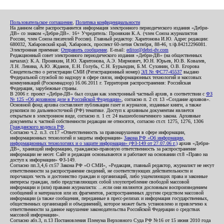
Пользовательское соглашение
,
Политика конфиденциальности
На данном сайте распространяется информация электронного периодического издания «Дебри-
ДВ» со знаком «Дебри-ДВ». 16+ Учредитель: Пронякин К.А. (член Союза журналистов
России, член Союза писателей России). Главный редактор: Харитонова И.Ю. Адрес редакции:
680032, Хабаровский край, Хабаровск, проспект 60-летия Октября, 88-46, т./ф.84212296081.
Электронная приемная:
Отправить сообщение
. E-mail:
editor@debri-dv.com
Редакционный совет электронного периодического издания «Дебри-ДВ» (на общественных
началах): К.А. Пронякин, И.Ю. Харитонова, А.Э. Мирмович, Ю.Н. Юрьев, Ю.В. Ковалев,
Л.Н. Левина, А.Ю. Жданов, Е.Н. Голубь, С.Н. Бурындин, Б.М. Сухинин, О.В. Егорова
Свидетельство о регистрации СМИ (Регистрационный номер)
ЭЛ № ФС77-45537
выдано
Федеральной службой по надзору в сфере связи, информационных технологий и массовых
коммуникаций (Роскомнадзор) 16.06.2011 г. Территория распространения: Российская
Федерация, зарубежные страны.
В 2006 г. проект «Дебри-ДВ» был создан как электронный частный архив, в соответствии с
ФЗ
№ 125 «Об архивном деле в Российской Федерации»
, согласно п. 2 ст. 13 «Создание архивов».
Основной фонд архива составляют публикации газет и журналов, изданные книги, а также
рукописи по дальневосточной (РФ) тематике. Доступ к архивным документам является
открытым в электронном виде, согласно п. 1 ст. 24 вышеобозначенного закона. Архивные
документы к частной собственности редакции не относятся, согласно ст.ст. 1275, 1276, 1306
Гражданского кодекса РФ
.
Согласно ч.2. п.3. ст.17 «Ответственность за правонарушения в сфере информации,
информационных технологий и защиты информации»
Закона РФ «Об информации,
информационных технологиях и о защите информации» (ФЗ-149 от 27.07.06 г.)
архив «Дебри-
ДВ», хранящий информацию, гражданско-правовую ответственность за распространение
информации не несет. Сайт и редакция основываются и работают на основании ст.8 «Право на
доступ к информации» ФЗ-149.
Согласно пп.3,4,6 ст.57 Закона РФ «О СМИ», «Редакция, главный редактор, журналист не несут
ответственности за распространение сведений, не соответствующих действительности и
порочащих честь и достоинство граждан и организаций, либо ущемляющих права и законные
интересы граждан, либо представляющих собой злоупотребление свободой массовой
информации и (или) правами журналиста: ...если они являются дословным воспроизведением
сообщений и материалов или их фрагментов, распространенных другим средством массовой
информации (а также сообщения, переданные в пресс-релизах и информация государственных,
общественных организаций и объединений), которое может быть установлено и привлечено к
ответственности за данное нарушение законодательства Российской Федерации о средствах
массовой информации».
Согласно абз.3, п.13 Постановления Пленума Верховного Суда РФ №16 от 15 июня 2010 года