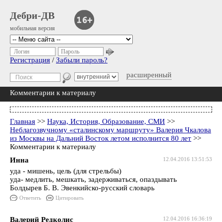
Дебри-ДВ
мобильная версия
Логин
Пароль
Регистрация
/
Забыли пароль?
расширенный
Комментарии к материалу
Главная
>>
Наука, История, Образование, СМИ
>>
Неблагозвучному «сталинскому маршруту» Валерия Чкалова
из Москвы на Дальний Восток летом исполнится 80 лет
>>
Комментарии к материалу
Инна
12.04.2016 13:51:53
уда - мишень, цель (для стрельбы)
уда- медлить, мешкать, задерживаться, опаздывать
Болдырев Б. В. Эвенкийско-русский словарь
Ответить
Цитировать
Валерий Редколис
12.04.2016 16:36:19