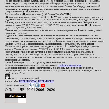
«О практике применения судами Закона РФ «О средствах массовой информации», «по делам,
вытекающим из содержания распространенной информации, распространитель не является
надлежащим ответчиком, поскольку исходя из положений Закона РФ «О средствах массовой
информации» не вправе вмешиваться в деятельность редакции, в ходе которой определяется
содержание сообщений и материалов».
Воспользуйтесь «Правом на ответ» (ст.46 Закона РФ «О СМИ»).
«В соответствии с положением ч.3 ст.196 ГПК РФ, обязанность компенсации морального вреда
подлежит возложению на авторов, а по опубликованию опровержения, в порядке ч.2 ст.152 ГК
РФ - на учредителя и главного редактор», - из апелляционного определения Хабаровского
краевого суда от 22.08.2012 г. (дело №33-5325/2012) председательствующего И.И.Куликовой,
судей С.И.Дорожко, Н.В.Пестовой.
Мнения авторов материалов не всегда совпадают с позицией редакции. Редакция не вступает в
переписку с авторами.
Редакция не несет ответственность за содержание внешних ссылок и комментариев. За них
ответственны, соответственно, исключительно их правообладатели и авторы. Комментарии на
сайте приравнены к выражению мнения. Блоги и форум не входят в электронное периодическое
издание «Дебри-ДВ», ответственность за достоверность и наполняемость несут авторы.
Политические опросы/голосования проводятся согласно ч.2. ст.46 «Опросы общественного
мнения» Федерального закона от 12.06.2002 г. № 67-ФЗ «Об основных гарантиях
избирательных прав и права на участие в референдуме граждан Российской Федерации»;
считать, там где не указано: лицо (лица), заказавшее (заказавших) проведение опроса и
оплатившее (оплативших) указанную публикацию (обнародование) - едино - сайт, без оплаты -
безвозмездно/бесплатно.
Часовой пояс сервера UTC+11 (AEST), фактически +8 мск.
Если вы обнаружили ошибки на сайте, пожалуйста,
сообщите нам об этом
.
Распространение информации о политической, социальной, духовной жизни общества,
публикации на актуальные темы, просветительские функции. Для мужчин и женщин. 16+ для
детей старше 16 лет.
СМИ не получает субсидий.
Адреса сайта:
DEBRI-DV.COM
,
DEBRI-DV.RU
.
В социальных сетях:
© Дебри-ДВ, 20.04.2006 - 2026