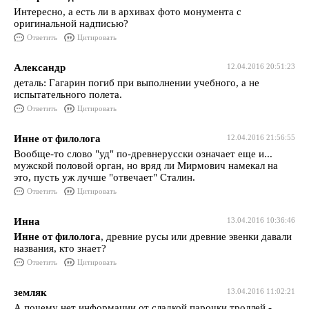
Интересно, а есть ли в архивах фото монумента с
оригинальной надписью?
Ответить
Цитировать
Александр
12.04.2016 20:51:23
деталь: Гагарин погиб при выполнении учебного, а не
испытательного полета.
Ответить
Цитировать
Инне от филолога
12.04.2016 21:56:55
Вообще-то слово "уд" по-древнерусски означает еще и...
мужской половой орган, но вряд ли Мирмович намекал на
это, пусть уж лучше "отвечает" Сталин.
Ответить
Цитировать
Инна
13.04.2016 10:36:46
Инне от филолога
, древние русы или древние эвенки давали
названия, кто знает?
Ответить
Цитировать
земляк
13.04.2016 11:02:21
А почему нет информации от сладкой парочки троллей -