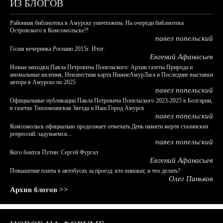
ИЗ БЛОГОВ
Районная библиотека в Амурске уничтожена. На очереди библиотека
Островского в Комсомольске?!
павел попельский
Голая вечеринка Роснано 2015г. Итог.
Евгений Афанасьев
Новые находки Павла Петровича Попельского: Архив газеты Природа и
аномальные явления, Неизвестная карта НижнеАмурЛага и Последние выставки
автора в Амурске по 2025
павел попельский
Официальные публикации Павла Петровича Попельского 2023-2025 в Болгарии,
в газетах Тихоокеанская Звезда и Наш Город Амурск
павел попельский
Комсомольск официально продолжает отмечать День памяти жертв сталинских
репрессий: задумаемся...
павел попельский
Кого боится Путин: Сергей Фургал
Евгений Афанасьев
Повышение платы в автобусах за проезд: кто виноват, и что делать?
Олег Паньков
Архив блогов >>