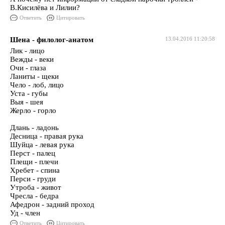
В.Кисилёва и Лилии?
Ответить
Цитировать
Шена - филолог-анатом
13.04.2016 11:20:58
Лик - лицо
Вежды - веки
Очи - глаза
Ланиты - щеки
Чело - лоб, лицо
Уста - губы
Выя - шея
Жерло - горло
Длань - ладонь
Десница - правая рука
Шуйца - левая рука
Перст - палец
Плещи - плечи
Хребет - спина
Перси - груди
Утроба - живот
Чресла - бедра
Афедрон - задний проход
Уд - член
Ответить
Цитировать