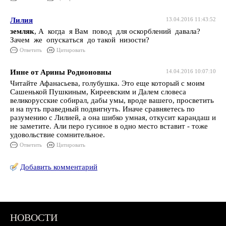
Лилия
13.04.2016 11:43:52
земляк
, А когда я Вам повод для оскорблений давала?
Зачем же опускаться до такой низости?
Ответить
Цитировать
Инне от Арины Родионовны
14.04.2016 10:07:10
Читайте Афанасьева, голубушка. Это еще который с моим
Сашенькой Пушкиным, Киреевским и Далем словеса
великорусские собирал, дабы умы, вроде вашего, просветить
и на путь праведный подвигнуть. Иначе сравняетесь по
разумению с Лилией, а она шибко умная, откусит карандаш и
не заметите. Али перо гусиное в одно место вставит - тоже
удовольствие сомнительное.
Ответить
Цитировать
Добавить комментарий
НОВОСТИ