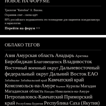
НОВОЕ НА ФОРУМЕ
Трилогия "Китобои" А. Вахова.
Охранник спит - смена идёт
80% российского медиаконтента это телевидение для пациентов психдиспансера
и наркологии.
Перейти на форум >>
ОБЛАКО ТЕГОВ
Азия
Амурская область
Анадырь
Арктика
Биробиджан
Владивосток
Благовещенск
Дальневосточный
Восточный военный округ
федеральный округ
Дальний Восток
ЕАО
Камчатский край
Забайкалье
Забайкальский край
Комсомольск-на-Амуре
Магадан
Курилы
Корякия
Магаданская область
Николаевск-на-Амуре
Находка
Приморский
Петропавловск-Камчатский
край
Республика Саха (Якутия)
Республика Бурятия