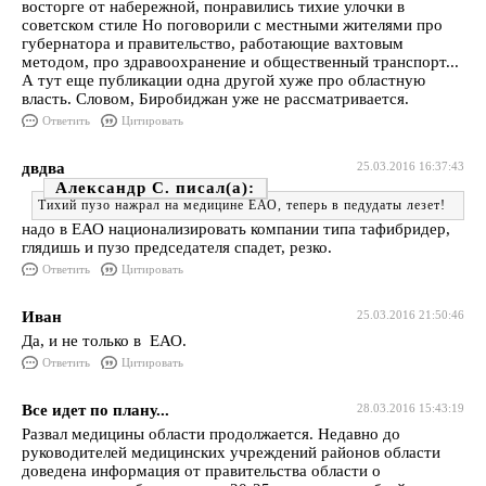
восторге от набережной, понравились тихие улочки в
советском стиле Но поговорили с местными жителями про
губернатора и правительство, работающие вахтовым
методом, про здравоохранение и общественный транспорт...
А тут еще публикации одна другой хуже про областную
власть. Словом, Биробиджан уже не рассматривается.
Ответить
Цитировать
двдва
25.03.2016 16:37:43
Александр С.
Тихий пузо нажрал на медицине ЕАО, теперь в педудаты лезет!
надо в ЕАО национализировать компании типа тафибридер,
глядишь и пузо председателя спадет, резко.
Ответить
Цитировать
Иван
25.03.2016 21:50:46
Да, и не только в ЕАО.
Ответить
Цитировать
Все идет по плану...
28.03.2016 15:43:19
Развал медицины области продолжается. Недавно до
руководителей медицинских учреждений районов области
доведена информация от правительства области о