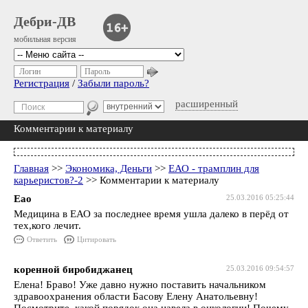
Дебри-ДВ
мобильная версия
Логин
Пароль
Регистрация
/
Забыли пароль?
расширенный
Комментарии к материалу
Главная
>>
Экономика, Деньги
>>
ЕАО - трамплин для
карьеристов?-2
>> Комментарии к материалу
Еао
25.03.2016 05:25:44
Медицина в ЕАО за последнее время ушла далеко в перёд от
тех,кого лечит.
Ответить
Цитировать
коренной биробиджанец
25.03.2016 09:54:57
Елена! Браво! Уже давно нужно поставить начальником
здравоохранения области Басову Елену Анатольевну!