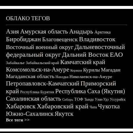
ОБЛАКО ТЕГОВ
Азия
Амурская область
Анадырь
Арктика
Биробиджан
Владивосток
Благовещенск
Дальневосточный
Восточный военный округ
федеральный округ
Дальний Восток
ЕАО
Камчатский край
Забайкалье
Забайкальский край
Комсомольск-на-Амуре
Магадан
Курилы
Корякия
Магаданская область
Николаевск-на-Амуре
Находка
Приморский
Петропавловск-Камчатский
край
Республика Саха (Якутия)
Республика Бурятия
Сахалинская область
ТОФ
Тында
Улан-Удэ
Уссурийск
Сибирь
Хабаровск
Хабаровский край
Чукотка
Чита
Южно-Сахалинск
Якутск
Все теги >>