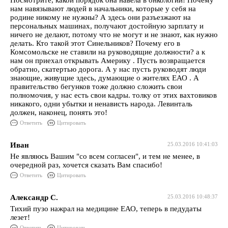
Посмотрите, какой порядок она навела в онкологии! Почему
нам навязывают людей в начальники, которые у себя на
родине никому не нужны? А здесь они разъезжают на
персональных машинах, получают достойную зарплату и
ничего не делают, потому что не могут и не знают, как нужно
делать. Кто такой этот Синельников? Почему его в
Комсомольске не ставили на руководящие должности? а к
нам он приехал открывать Америку . Пусть возвращается
обратно, скатертью дорога. А у нас пусть руководят люди
знающие, живущие здесь, думающие о жителях ЕАО . А
правительство бегунков тоже должно сложить свои
полномочия, у нас есть свои кадры. толку от этих вахтовиков
никакого, одни убытки и ненависть народа. Левинталь
должен, наконец, понять это!
Ответить
Цитировать
Иван
25.03.2016 10:41:03
Не являюсь Вашим "со всем согласен", и тем не менее, в
очередной раз, хочется сказать Вам спасибо!
Ответить
Цитировать
Александр С.
25.03.2016 10:48:37
Тихий пузо нажрал на медицине ЕАО, теперь в педудаты
лезет!
Ответить
Цитировать