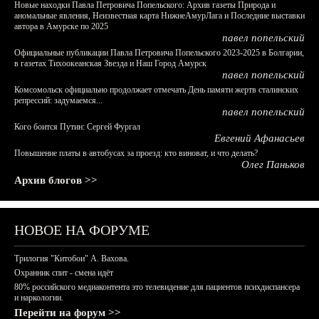
Новые находки Павла Петровича Попельского: Архив газеты Природа и
аномальные явления, Неизвестная карта НижнеАмурЛага и Последние выставки
автора в Амурске по 2025
павел попельский
Официальные публикации Павла Петровича Попельского 2023-2025 в Болгарии,
в газетах Тихоокеанская Звезда и Наш Город Амурск
павел попельский
Комсомольск официально продолжает отмечать День памяти жертв сталинских
репрессий: задумаемся...
павел попельский
Кого боится Путин: Сергей Фургал
Евгений Афанасьев
Повышение платы в автобусах за проезд: кто виноват, и что делать?
Олег Паньков
Архив блогов >>
НОВОЕ НА ФОРУМЕ
Трилогия "Китобои" А. Вахова.
Охранник спит - смена идёт
80% российского медиаконтента это телевидение для пациентов психдиспансера
и наркологии.
Перейти на форум >>