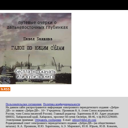
Пользовательское соглашение
,
Политика конфиденциальности
На данном сайте распространяется информация электронного периодического издания «Дебри-
ДВ» со знаком «Дебри-ДВ». 16+ Учредитель: Пронякин К.А. (член Союза журналистов
России, член Союза писателей России). Главный редактор: Харитонова И.Ю. Адрес редакции:
680032, Хабаровский край, Хабаровск, проспект 60-летия Октября, 88-46, т./ф.84212296081.
Электронная приемная:
Отправить сообщение
. E-mail:
editor@debri-dv.com
Редакционный совет электронного периодического издания «Дебри-ДВ» (на общественных
началах): К.А. Пронякин, И.Ю. Харитонова, А.Э. Мирмович, Ю.Н. Юрьев, Ю.В. Ковалев,