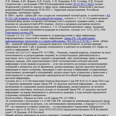
Л.Н. Левина, А.Ю. Жданов, Е.Н. Голубь, С.Н. Бурындин, Б.М. Сухинин, О.В. Егорова
Свидетельство о регистрации СМИ (Регистрационный номер)
ЭЛ № ФС77-45537
выдано
Федеральной службой по надзору в сфере связи, информационных технологий и массовых
коммуникаций (Роскомнадзор) 16.06.2011 г. Территория распространения: Российская
Федерация, зарубежные страны.
В 2006 г. проект «Дебри-ДВ» был создан как электронный частный архив, в соответствии с
ФЗ
№ 125 «Об архивном деле в Российской Федерации»
, согласно п. 2 ст. 13 «Создание архивов».
Основной фонд архива составляют публикации газет и журналов, изданные книги, а также
рукописи по дальневосточной (РФ) тематике. Доступ к архивным документам является
открытым в электронном виде, согласно п. 1 ст. 24 вышеобозначенного закона. Архивные
документы к частной собственности редакции не относятся, согласно ст.ст. 1275, 1276, 1306
Гражданского кодекса РФ
.
Согласно ч.2. п.3. ст.17 «Ответственность за правонарушения в сфере информации,
информационных технологий и защиты информации»
Закона РФ «Об информации,
информационных технологиях и о защите информации» (ФЗ-149 от 27.07.06 г.)
архив «Дебри-
ДВ», хранящий информацию, гражданско-правовую ответственность за распространение
информации не несет. Сайт и редакция основываются и работают на основании ст.8 «Право на
доступ к информации» ФЗ-149.
Согласно пп.3,4,6 ст.57 Закона РФ «О СМИ», «Редакция, главный редактор, журналист не несут
ответственности за распространение сведений, не соответствующих действительности и
порочащих честь и достоинство граждан и организаций, либо ущемляющих права и законные
интересы граждан, либо представляющих собой злоупотребление свободой массовой
информации и (или) правами журналиста: ...если они являются дословным воспроизведением
сообщений и материалов или их фрагментов, распространенных другим средством массовой
информации (а также сообщения, переданные в пресс-релизах и информация государственных,
общественных организаций и объединений), которое может быть установлено и привлечено к
ответственности за данное нарушение законодательства Российской Федерации о средствах
массовой информации».
Согласно абз.3, п.13 Постановления Пленума Верховного Суда РФ №16 от 15 июня 2010 года
«О практике применения судами Закона РФ «О средствах массовой информации», «по делам,
вытекающим из содержания распространенной информации, распространитель не является
надлежащим ответчиком, поскольку исходя из положений Закона РФ «О средствах массовой
информации» не вправе вмешиваться в деятельность редакции, в ходе которой определяется
содержание сообщений и материалов».
Воспользуйтесь «Правом на ответ» (ст.46 Закона РФ «О СМИ»).
«В соответствии с положением ч.3 ст.196 ГПК РФ, обязанность компенсации морального вреда
подлежит возложению на авторов, а по опубликованию опровержения, в порядке ч.2 ст.152 ГК
РФ - на учредителя и главного редактор», - из апелляционного определения Хабаровского
краевого суда от 22.08.2012 г. (дело №33-5325/2012) председательствующего И.И.Куликовой,
судей С.И.Дорожко, Н.В.Пестовой.
Мнения авторов материалов не всегда совпадают с позицией редакции. Редакция не вступает в