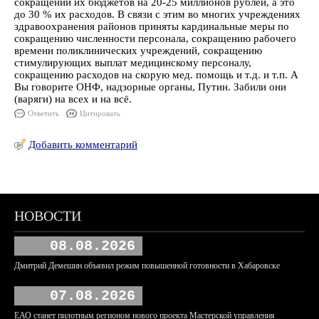
сокращении их бюджетов на 20-25 миллионов рублей, а это
до 30 % их расходов. В связи с этим во многих учреждениях
здравоохранения районов приняты кардинальные меры по
сокращению численности персонала, сокращению рабочего
времени поликлинических учреждений, сокращению
стимулирующих выплат медицинскому персоналу,
сокращению расходов на скорую мед. помощь и т.д. и т.п. А
Вы говорите ОНФ, надзорные органы, Путин. Забили они
(варяги) на всех и на всё.
Ответить
Цитировать
Добавить комментарий
НОВОСТИ
08.08.2026
Дмитрий Демешин объявил режим повышенной готовности в Хабаровске
07.08.2026
ЕАО станет пилотным регионом нового проекта Мастерской управления