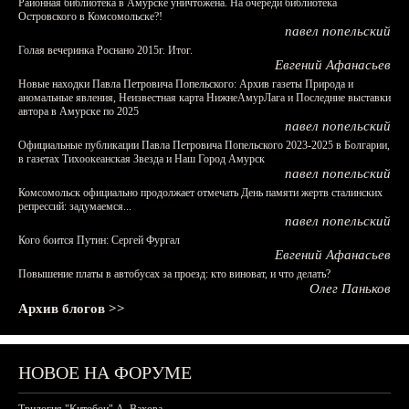
Районная библиотека в Амурске уничтожена. На очереди библиотека
Островского в Комсомольске?!
павел попельский
Голая вечеринка Роснано 2015г. Итог.
Евгений Афанасьев
Новые находки Павла Петровича Попельского: Архив газеты Природа и
аномальные явления, Неизвестная карта НижнеАмурЛага и Последние выставки
автора в Амурске по 2025
павел попельский
Официальные публикации Павла Петровича Попельского 2023-2025 в Болгарии,
в газетах Тихоокеанская Звезда и Наш Город Амурск
павел попельский
Комсомольск официально продолжает отмечать День памяти жертв сталинских
репрессий: задумаемся...
павел попельский
Кого боится Путин: Сергей Фургал
Евгений Афанасьев
Повышение платы в автобусах за проезд: кто виноват, и что делать?
Олег Паньков
Архив блогов >>
НОВОЕ НА ФОРУМЕ