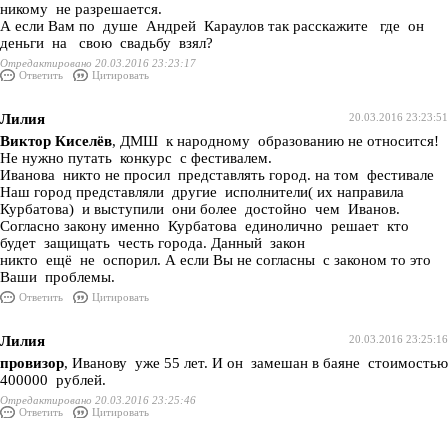
никому не разрешается.
А если Вам по душе Андрей Караулов так расскажите где он
деньги на свою свадьбу взял?
Отредактировано 20.03.2016 23:23:17
Ответить
Цитировать
Лилия
20.03.2016 23:23:51
Виктор Киселёв
, ДМШ к народному образованию не относится!
Не нужно путать конкурс с фестивалем.
Иванова никто не просил представлять город. на том фестивале
Наш город представляли другие исполнители( их направила
Курбатова) и выступили они более достойно чем Иванов.
Согласно закону именно Курбатова единолично решает кто
будет защищать честь города. Данный закон
никто ещё не оспорил. А если Вы не согласны с законом то это
Ваши проблемы.
Ответить
Цитировать
Лилия
20.03.2016 23:25:16
провизор
, Иванову уже 55 лет. И он замешан в баяне стоимостью
400000 рублей.
Отредактировано 20.03.2016 23:25:46
Ответить
Цитировать