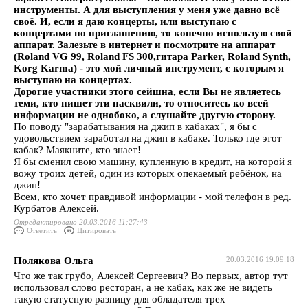
инструменты. А для выступления у меня уже давно всё
своё. И, если я даю концерты, или выступаю с
концертами по приглашению, то конечно использую свой
аппарат. Залезьте в интернет и посмотрите на аппарат
(Roland VG 99, Roland FS 300,гитара Parker, Roland Synth,
Korg Karma) - это мой личный инструмент, с которым я
выступаю на концертах.
Дорогие участники этого сейшна, если Вы не являетесь
теми, кто пишет эти пасквили, то относитесь ко всей
информации не однобоко, а слушайте другую сторону.
По поводу "зарабатывания на джип в кабаках", я бы с
удовольствием заработал на джип в кабаке. Только где этот
кабак? Маякните, кто знает!
Я бы сменил свою машину, купленную в кредит, на которой я
вожу троих детей, один из которых опекаемый ребёнок, на
джип!
Всем, кто хочет правдивой информации - мой телефон в ред.
Курбатов Алексей.
Отредактировано 20.03.2016 11:27:43
Ответить
Цитировать
Полякова Ольга
20.03.2016 19:09:18
Что же так грубо, Алексей Сергеевич? Во первых, автор тут
использовал слово ресторан, а не кабак, как же не видеть
такую статусную разницу для обладателя трех