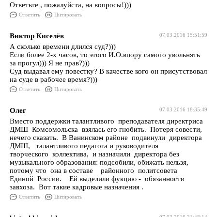
Ответьте , пожалуйста, на вопросы!)))
Ответить
Цитировать
Виктор Киселёв
07.03.2016 15:51:59
А сколько времени длился суд?)))
Если более 2-х часов, то этого И.О.впору самого увольнять
за прогул))) Я не прав?)))
Суд выдавал ему повестку? В качестве кого он присутствовал
на суде в рабочее время?)))
Ответить
Цитировать
Олег
07.03.2016 18:35:49
Вместо поддержки талантливого преподавателя директриса
ДМШ Комсомольска взялась его гнобить. Потеря совести,
нечего сказать. В Ванинском районе подвинули директора
ДМШ, талантливого педагога и руководителя
творческого коллектива, и назначили директора без
музыкального образования: подсобили, обижать нельзя,
потому что она в составе районного политсовета
Единой России. Ей выделили фукцию - обязанности
завхоза. Вот такие кадровые назначения .
Ответить
Цитировать