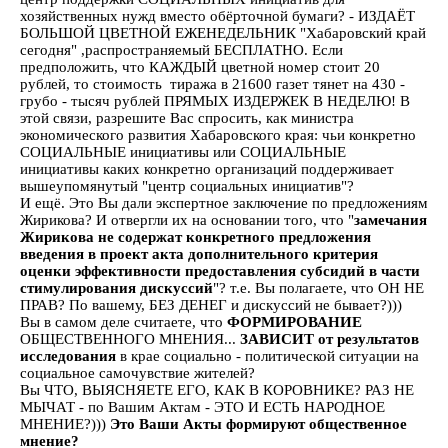
хозяйственных нужд вместо обёрточной бумаги? - ИЗДАЁТ
БОЛЬШОЙ ЦВЕТНОЙ ЕЖЕНЕДЕЛЬНИК "Хабаровский край
сегодня" ,распространяемый БЕСПЛАТНО. Если
предположить, что КАЖДЫЙ цветной номер стоит 20
рублей, то стоимость тиража в 21600 газет тянет на 430 -
грубо - тысяч рублей ПРЯМЫХ ИЗДЕРЖЕК В НЕДЕЛЮ! В
этой связи, разрешите Вас спросить, как министра
экономического развития Хабаровского края: чьи конкретно
СОЦИАЛЬНЫЕ инициативы или СОЦИАЛЬНЫЕ
инициативы каких конкретно организаций поддерживает
вышеупомянутый "центр социальных инициатив"?
И ещё. Это Вы дали экспертное заключение по предложениям
Жирикова? И отвергли их на основании того, что "
замечания
Жирикова не содержат конкретного предложения
введения в проект акта дополнительного критерия
оценки эффективности предоставления субсидий в части
стимулирования дискуссий
"? т.е. Вы полагаете, что ОН НЕ
ПРАВ? По вашему, БЕЗ ДЕНЕГ и дискуссий не бывает?)))
Вы в самом деле считаете, что
ФОРМИРОВАНИЕ
ОБЩЕСТВЕННОГО МНЕНИЯ...
ЗАВИСИТ от результатов
исследования
в крае социально - политической ситуации на
социальное самочувствие жителей?
Вы ЧТО, ВЫЯСНЯЕТЕ ЕГО, КАК В КОРОВНИКЕ? РАЗ НЕ
МЫЧАТ - по Вашим Актам - ЭТО И ЕСТЬ НАРОДНОЕ
МНЕНИЕ?)))
Это Ваши Акты формируют общественное
мнение?