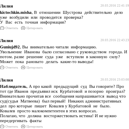
Лилия
20.03.2016 22:41:19
kictochkin.misha
, В отношении Шустрова действительно дело
уже возбудили или проводится проверка?
У Вас есть точная информация?
Ответить
Цитировать
Лилия
20.03.2016 22:43:23
Guniujd92
, Вы внимательно читали информацию.
Увольнение Иванова было согласовано с руководством города. И
потом. разве решение суда уже вступили в законную силу?
Может пока рановато делать какие-то выводы!
Ответить
Цитировать
Лилия
20.03.2016 23:03:00
Наблюдатель
, А про какой предыдущий суд Вы говорите? Про
тот где Иванов предъявил иск Курбатовой и позорно проиграл?
Внимательно прочитав все сообщения напрашивается вывод что
суд(судья Матвеева) был первый! Никаких административных
дел про которые пишет Ковалев у Курбатовой не было.
Ковалев просто малокомпетентен в этих вопросах.
Полагаю, что должна восторжествовать истина! И не нужно
передергивать факты
Ответить
Цитировать