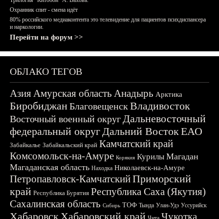
Трилогия "Китобои" А. Вахова.
Охранник спит - смена идёт
80% российского медиаконтента это телевидение для пациентов психдиспансера
и наркологии.
Перейти на форум >>
ОБЛАКО ТЕГОВ
Азия
Амурская область
Анадырь
Арктика
Биробиджан
Владивосток
Благовещенск
Дальневосточный
Восточный военный округ
федеральный округ
Дальний Восток
ЕАО
Камчатский край
Забайкалье
Забайкальский край
Комсомольск-на-Амуре
Магадан
Курилы
Корякия
Магаданская область
Николаевск-на-Амуре
Находка
Приморский
Петропавловск-Камчатский
край
Республика Саха (Якутия)
Республика Бурятия
Сахалинская область
ТОФ
Тында
Улан-Удэ
Уссурийск
Сибирь
Хабаровск
Хабаровский край
Чукотка
Чита