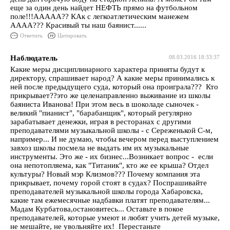
еще за один день найдет НЕФТЬ прямо на футбольном
поле!!!ААААА?? КАк с легкоатлетическим манежем
АААА??? Красивый ты наш баянист......
Ответить
Цитировать
Наблюдатель
08.03.2016 18:33:37
Какие меры дисциплинарного характера приняты будут к
директору, спрашивает народ? А какие меры принимались к
ней после предыдущего суда, который она проиграла??? Кто
прикрывает??это же целенаправленно выживание из школы
баяниста Иванова! При этом весь в шоколаде сыночек -
великий "пианист", "барабанщик", который регулярно
зарабатывает денежки, играя в ресторанах с другими
преподавателями музыкальной школы - с Сереженькой С-м,
например... И не думаю, чтобы вечером перед выступлением
завхоз школы посмела не выдать им их музыкальные
инструменты. Это же - их бизнес...Возникает вопрос - если
она непотопляема, как "Титаник", кто же ее крыша? Отдел
культуры? Новый мэр Клизмов??? Почему компания эта
прикрывает, почему горой стоят в судах? Поспрашивайте
преподавателей музыкальной школы города Хабаровска,
какие там ежемесячные надбавки платят преподавателям...
Мадам Курбатова,остановитесь... Оставьте в покое
преподавателей, которые умеют и любят учить детей музыке,
не мешайте, не увольняйте их! Перестаньте