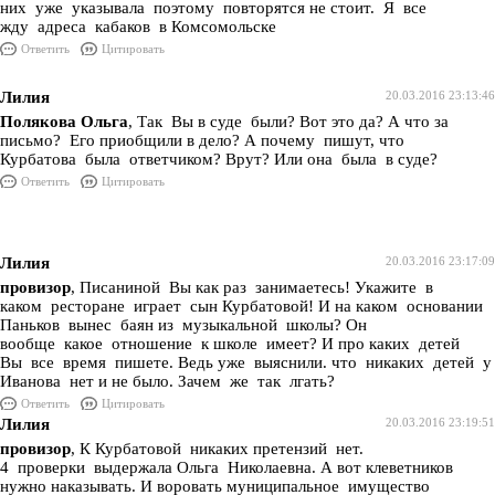
них уже указывала поэтому повторятся не стоит. Я все
жду адреса кабаков в Комсомольске
Ответить
Цитировать
Лилия
20.03.2016 23:13:46
Полякова Ольга
, Так Вы в суде были? Вот это да? А что за
письмо? Его приобщили в дело? А почему пишут, что
Курбатова была ответчиком? Врут? Или она была в суде?
Ответить
Цитировать
Лилия
20.03.2016 23:17:09
провизор
, Писаниной Вы как раз занимаетесь! Укажите в
каком ресторане играет сын Курбатовой! И на каком основании
Паньков вынес баян из музыкальной школы? Он
вообще какое отношение к школе имеет? И про каких детей
Вы все время пишете. Ведь уже выяснили. что никаких детей у
Иванова нет и не было. Зачем же так лгать?
Ответить
Цитировать
Лилия
20.03.2016 23:19:51
провизор
, К Курбатовой никаких претензий нет.
4 проверки выдержала Ольга Николаевна. А вот клеветников
нужно наказывать. И воровать муниципальное имущество