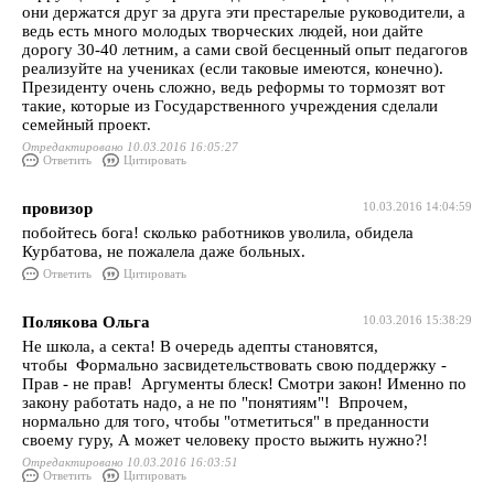
они держатся друг за друга эти престарелые руководители, а
ведь есть много молодых творческих людей, нои дайте
дорогу 30-40 летним, а сами свой бесценный опыт педагогов
реализуйте на учениках (если таковые имеются, конечно).
Президенту очень сложно, ведь реформы то тормозят вот
такие, которые из Государственного учреждения сделали
семейный проект.
Отредактировано 10.03.2016 16:05:27
Ответить
Цитировать
провизор
10.03.2016 14:04:59
побойтесь бога! сколько работников уволила, обидела
Курбатова, не пожалела даже больных.
Ответить
Цитировать
Полякова Ольга
10.03.2016 15:38:29
Не школа, а секта! В очередь адепты становятся,
чтобы Формально засвидетельствовать свою поддержку -
Прав - не прав! Аргументы блеск! Смотри закон! Именно по
закону работать надо, а не по "понятиям"! Впрочем,
нормально для того, чтобы "отметиться" в преданности
своему гуру, А может человеку просто выжить нужно?!
Отредактировано 10.03.2016 16:03:51
Ответить
Цитировать