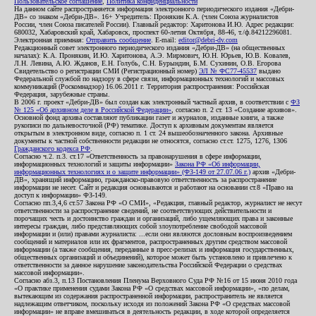
Пользовательское соглашение
,
Политика конфиденциальности
На данном сайте распространяется информация электронного периодического издания «Дебри-
ДВ» со знаком «Дебри-ДВ». 16+ Учредитель: Пронякин К.А. (член Союза журналистов
России, член Союза писателей России). Главный редактор: Харитонова И.Ю. Адрес редакции:
680032, Хабаровский край, Хабаровск, проспект 60-летия Октября, 88-46, т./ф.84212296081.
Электронная приемная:
Отправить сообщение
. E-mail:
editor@debri-dv.com
Редакционный совет электронного периодического издания «Дебри-ДВ» (на общественных
началах): К.А. Пронякин, И.Ю. Харитонова, А.Э. Мирмович, Ю.Н. Юрьев, Ю.В. Ковалев,
Л.Н. Левина, А.Ю. Жданов, Е.Н. Голубь, С.Н. Бурындин, Б.М. Сухинин, О.В. Егорова
Свидетельство о регистрации СМИ (Регистрационный номер)
ЭЛ № ФС77-45537
выдано
Федеральной службой по надзору в сфере связи, информационных технологий и массовых
коммуникаций (Роскомнадзор) 16.06.2011 г. Территория распространения: Российская
Федерация, зарубежные страны.
В 2006 г. проект «Дебри-ДВ» был создан как электронный частный архив, в соответствии с
ФЗ
№ 125 «Об архивном деле в Российской Федерации»
, согласно п. 2 ст. 13 «Создание архивов».
Основной фонд архива составляют публикации газет и журналов, изданные книги, а также
рукописи по дальневосточной (РФ) тематике. Доступ к архивным документам является
открытым в электронном виде, согласно п. 1 ст. 24 вышеобозначенного закона. Архивные
документы к частной собственности редакции не относятся, согласно ст.ст. 1275, 1276, 1306
Гражданского кодекса РФ
.
Согласно ч.2. п.3. ст.17 «Ответственность за правонарушения в сфере информации,
информационных технологий и защиты информации»
Закона РФ «Об информации,
информационных технологиях и о защите информации» (ФЗ-149 от 27.07.06 г.)
архив «Дебри-
ДВ», хранящий информацию, гражданско-правовую ответственность за распространение
информации не несет. Сайт и редакция основываются и работают на основании ст.8 «Право на
доступ к информации» ФЗ-149.
Согласно пп.3,4,6 ст.57 Закона РФ «О СМИ», «Редакция, главный редактор, журналист не несут
ответственности за распространение сведений, не соответствующих действительности и
порочащих честь и достоинство граждан и организаций, либо ущемляющих права и законные
интересы граждан, либо представляющих собой злоупотребление свободой массовой
информации и (или) правами журналиста: ...если они являются дословным воспроизведением
сообщений и материалов или их фрагментов, распространенных другим средством массовой
информации (а также сообщения, переданные в пресс-релизах и информация государственных,
общественных организаций и объединений), которое может быть установлено и привлечено к
ответственности за данное нарушение законодательства Российской Федерации о средствах
массовой информации».
Согласно абз.3, п.13 Постановления Пленума Верховного Суда РФ №16 от 15 июня 2010 года
«О практике применения судами Закона РФ «О средствах массовой информации», «по делам,
вытекающим из содержания распространенной информации, распространитель не является
надлежащим ответчиком, поскольку исходя из положений Закона РФ «О средствах массовой
информации» не вправе вмешиваться в деятельность редакции, в ходе которой определяется