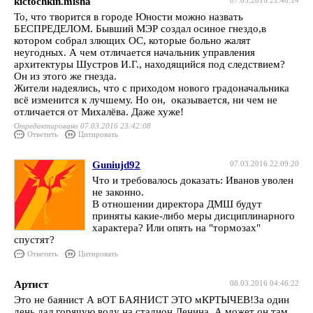
kictochkin.misha
07.03.2016 21:48:14
То, что творится в городе Юности можно назвать
БЕСПРЕДЕЛОМ. Бывший МЭР создал осиное гнездо,в
котором собрал злющих ОС, которые больно жалят
неугодных. А чем отличается начальник управления
архитектуры Шустров И.Г., находящийся под следствием?
Он из этого же гнезда.
Жители надеялись, что с приходом нового градоначальника
всё изменится к лучшему. Но он, оказывается, ни чем не
отличается от Михалёва. Даже хуже!
Отредактировано 07.03.2016 23:42:08
Ответить
Цитировать
Guniujd92
07.03.2016 22:09:20
Что и требовалось доказать: Иванов уволен
не законно.
В отношении директора ДМШ будут
приняты какие-либо меры дисциплинарного
характера? Или опять на "тормозах"
спустят?
Ответить
Цитировать
Артист
08.03.2016 04:46:22
Это не баянист А вОТ БАЯНИСТ ЭТО мКРТЫЧЕВ!За один
день дал горячую воду на стадион Ленина. А может он там