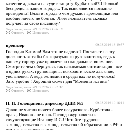
качестве адвоката на суде в защиту Курбатовой?!! Полный
беспредел в нашем городе... Так выполняется послание
президента! Власти города о чем думают временщики или
вообще ничего не боятся. Лиля злопыхатель сколько
получает за свою писанину?
Отредактировано 09.03.2016 14:06:18
Ответить
Цитировать
провизор
09.03.2016 13:49:57
Господин Климов! Вам это не надоело? Поставьте на эту
должность хотя бы благоразумного руководитело, ведь к
нашему городу уже привлечено скандальное внимание.
Смотрите чем обернулась так называемая оптимизация - все
в одних руках, групповщина, психологическое давление,
увольнения, А ведь экономии в средствах не получилось!
Зато удобно ! Хороший сюжет для "Момента истины"
Отредактировано 09.03.2016 13:52:32
Ответить
Цитировать
Н. И. Голощапова, директор ДШИ №5
09.03.2016 19:16:11
Давно не читала ничего более несуразного. Курбатова -
права, Иванов - не прав. Господа журналисты и
сочувствующие Иванову И.С.! Читайте трудовое
законодательство и законодательство об образовании в РФ и
все для вас станет ясным.