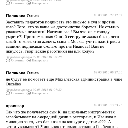
Ответить
Цитировать
Полякова Ольга
08.03.2016 22:12:52
Заставить педагогов подписать это письмо в суд и против
кого? Того, кто за ваше же достоинство борется! Не стыдно
уважаемые педагоги! Нагнули вас ! Вы что же с голоду
умрете?! Прикормленная О-о(ей сестру не жалко было, чего
какой то коллектив жалеть, сына в Москве учить надо)трясла
вашими подписями сколько против Иванова! Вам не
икнулось, творческие работники вы или холуи?
Отредактировано 09.03.2016 01:09:29
Ответить
Цитировать
Полякова Ольга
09.03.2016 00:27:35
не будут ее помогает еще Михалевская администрация в лице
Овсейко
Отредактировано 09.03.2016 01:07:32
Ответить
Цитировать
провизор
09.03.2016 13:33:23
Так что же получается сын К. на школьных инструментах
зарабатывает на очередной джип в ресторане, и Иванова в
милицию за то, что баян взял на конкурс с детьми??? А
затем увольняют?!Чиновник от администрации Гребенюк в