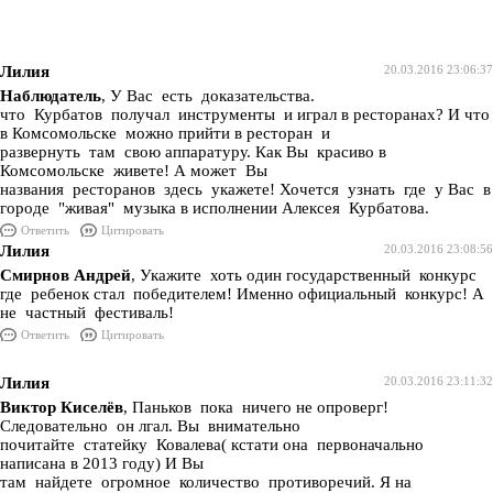
Лилия
20.03.2016 23:06:37
Наблюдатель
, У Вас есть доказательства.
что Курбатов получал инструменты и играл в ресторанах? И что
в Комсомольске можно прийти в ресторан и
развернуть там свою аппаратуру. Как Вы красиво в
Комсомольске живете! А может Вы
названия ресторанов здесь укажете! Хочется узнать где у Вас в
городе "живая" музыка в исполнении Алексея Курбатова.
Ответить
Цитировать
Лилия
20.03.2016 23:08:56
Смирнов Андрей
, Укажите хоть один государственный конкурс
где ребенок стал победителем! Именно официальный конкурс! А
не частный фестиваль!
Ответить
Цитировать
Лилия
20.03.2016 23:11:32
Виктор Киселёв
, Паньков пока ничего не опроверг!
Следовательно он лгал. Вы внимательно
почитайте статейку Ковалева( кстати она первоначально
написана в 2013 году) И Вы
там найдете огромное количество противоречий. Я на