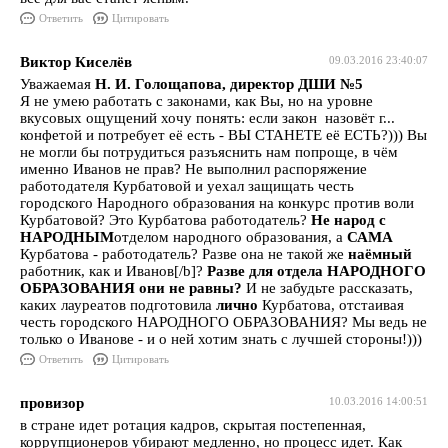
Ответить
Цитировать
Виктор Киселёв
09.03.2016 23:40:07
Уважаемая
Н. И. Голощапова, директор ДШИ №5
Я не умею работать с законами, как Вы, но на уровне
вкусовых ощущений хочу понять: если закон назовёт г...
конфетой и потребует её есть - ВЫ СТАНЕТЕ её ЕСТЬ?))) Вы
не могли бы потрудиться разъяснить нам попроще, в чём
именно Иванов не прав? Не выполнил распоряжение
работодателя Курбатовой и уехал защищать честь
городского Народного образования на конкурс против воли
Курбатовой? Это Курбатова работодатель?
Не народ с
НАРОДНЫМ
отделом народного образования, а
САМА
Курбатова - работодатель? Разве она не такой же
наёмный
работник, как и Иванов[/b]?
Разве для отдела НАРОДНОГО
ОБРАЗОВАНИЯ они не равны?
И не забудьте рассказать,
каких лауреатов подготовила
лично
Курбатова, отстаивая
честь городского НАРОДНОГО ОБРАЗОВАНИЯ? Мы ведь не
только о Иванове - и о ней хотим знать с лучшей стороны!)))
Ответить
Цитировать
провизор
10.03.2016 14:00:51
в стране идет ротация кадров, скрытая постепенная,
коррупционеров убирают медленно, но процесс идет. Как