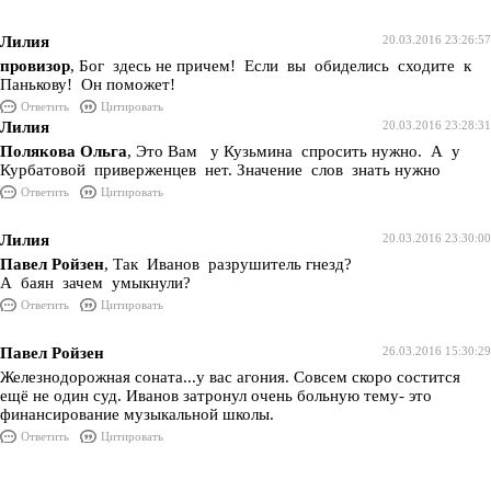
Лилия
20.03.2016 23:26:57
провизор
, Бог здесь не причем! Если вы обиделись сходите к
Панькову! Он поможет!
Ответить
Цитировать
Лилия
20.03.2016 23:28:31
Полякова Ольга
, Это Вам у Кузьмина спросить нужно. А у
Курбатовой приверженцев нет. Значение слов знать нужно
Ответить
Цитировать
Лилия
20.03.2016 23:30:00
Павел Ройзен
, Так Иванов разрушитель гнезд?
А баян зачем умыкнули?
Ответить
Цитировать
Павел Ройзен
26.03.2016 15:30:29
Железнодорожная соната...у вас агония. Совсем скоро состится
ещё не один суд. Иванов затронул очень больную тему- это
финансирование музыкальной школы.
Ответить
Цитировать