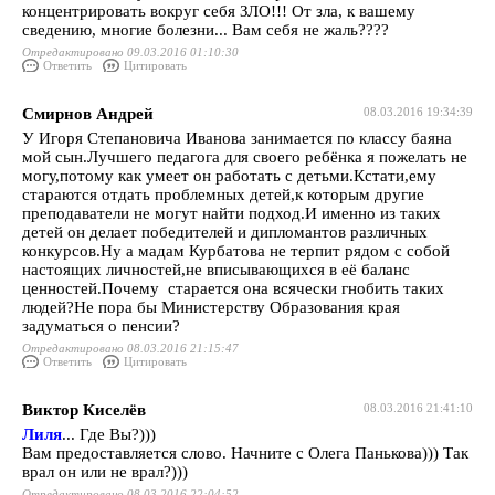
концентрировать вокруг себя ЗЛО!!! От зла, к вашему
сведению, многие болезни... Вам себя не жаль????
Отредактировано 09.03.2016 01:10:30
Ответить
Цитировать
Смирнов Андрей
08.03.2016 19:34:39
У Игоря Степановича Иванова занимается по классу баяна
мой сын.Лучшего педагога для своего ребёнка я пожелать не
могу,потому как умеет он работать с детьми.Кстати,ему
стараются отдать проблемных детей,к которым другие
преподаватели не могут найти подход.И именно из таких
детей он делает победителей и дипломантов различных
конкурсов.Ну а мадам Курбатова не терпит рядом с собой
настоящих личностей,не вписывающихся в её баланс
ценностей.Почему старается она всячески гнобить таких
людей?Не пора бы Министерству Образования края
задуматься о пенсии?
Отредактировано 08.03.2016 21:15:47
Ответить
Цитировать
Виктор Киселёв
08.03.2016 21:41:10
Лиля
... Где Вы?)))
Вам предоставляется слово. Начните с Олега Панькова))) Так
врал он или не врал?)))
Отредактировано 08.03.2016 22:04:52