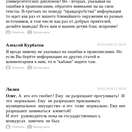
университетских дипломов? Во - вторых, указывая на
ошибки в правописании, обратите внимание на на свои
тексты. В-третьих по поводу "правдорубства" информация
то идет как раз от вашего ближайшего окружения из разных
источников, в том числе как раз от добрых приятелей,
делайте выводы! Всех вам и вашим детям благ, искренне!
Ответить
Цитировать
Алексей Курбатов
20.03.2016 21:59:19
Я вроде никому не указывал на ошибки в правописании. Но
если Вы берёте информацию из других статей и
комментариев к ним, то и "кабаки" ищите там.
Ответить
Цитировать
Лилия
20.03.2016 22:39:33
Олег
, А кто его гнобит? Ему не разрешают прогуливать! И
это нормально. Ему не разрешают присваивать
муниципальное имущество- и это тоже нормально. Ему нее
разрешают заниматься клеветой!
И этот руководитель пока на государственных ь
конкурсах замечен не был.
Ответить
Цитировать