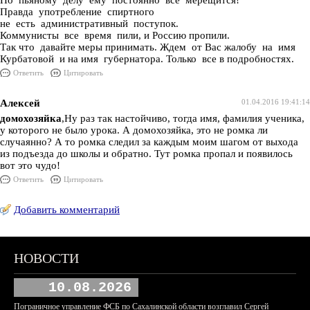
По пьяному делу ему постоянно все мерещится!
Правда употребление спиртного
не есть административный поступок.
Коммунисты все время пили, и Россию пропили.
Так что давайте меры принимать. Ждем от Вас жалобу на имя
Курбатовой и на имя губернатора. Только все в подробностях.
Ответить
Цитировать
Алексей
01.04.2016 19:41:14
домохозяйка
,Ну раз так настойчиво, тогда имя, фамилия ученика,
у которого не было урока. А домохозяйка, это не ромка ли
случаянно? А то ромка следил за каждым моим шагом от выхода
из подъезда до школы и обратно. Тут ромка пропал и появилось
вот это чудо!
Ответить
Цитировать
Добавить комментарий
НОВОСТИ
10.08.2026
Пограничное управление ФСБ по Сахалинской области возглавил Сергей