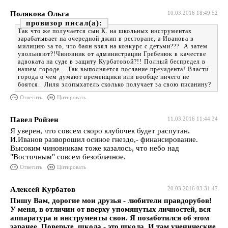
Полякова Ольга
10.03.2016 18:49:52
провизор
Так что же получается сын К. на школьных инструментах
зарабатывает на очередной джип в ресторане, а Иванова в
милицию за то, что баян взял на конкурс с детьми??? А затем
увольняют?!Чиновник от администрации Гребенюк в качестве
адвоката на суде в защиту Курбатовой?!! Полный беспредел в
нашем городе... Так выполняется послание президента! Власти
города о чем думают временщики или вообще ничего не
боятся. Лиля злопыхатель сколько получает за свою писанину?
Ответить
Цитировать
Павел Ройзен
11.03.2016 11:44:34
Я уверен, что совсем скоро клубочек будет распутан.
И.Иванов разворошил осиное гнездо,- финансирование.
Высоким чиновникам тоже казалось, что небо над
"Восточным" совсем безоблачное.
Ответить
Цитировать
Алексей Курбатов
20.03.2016 03:31:47
Пишу Вам, дорогие мои друзья - любители правдорубов!
У меня, в отличии от вверху упомянутых личностей, вся
аппаратура и инструменты свои. Я позаботился об этом
заранее. Поверьте, школа - это школа. И там ученические