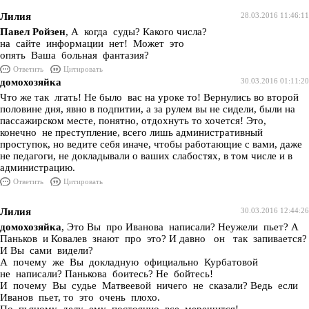
Лилия
28.03.2016 11:46:11
Павел Ройзен
, А когда суды? Какого числа?
на сайте информации нет! Может это
опять Ваша больная фантазия?
Ответить
Цитировать
домохозяйка
30.03.2016 01:11:20
Что же так лгать! Не было вас на уроке то! Вернулись во второй
половине дня, явно в подпитии, а за рулем вы не сидели, были на
пассажирском месте, понятно, отдохнуть то хочется! Это,
конечно не преступление, всего лишь административный
проступок, но ведите себя иначе, чтобы работающие с вами, даже
не педагоги, не докладывали о ваших слабостях, в том числе и в
администрацию.
Ответить
Цитировать
Лилия
30.03.2016 12:44:26
домохозяйка
, Это Вы про Иванова написали? Неужели пьет? А
Паньков и Ковалев знают про это? И давно он так запивается?
И Вы сами видели?
А почему же Вы докладную официально Курбатовой
не написали? Панькова боитесь? Не бойтесь!
И почему Вы судье Матвеевой ничего не сказали? Ведь если
Иванов пьет, то это очень плохо.