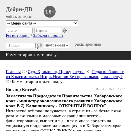
Дебри-ДВ
мобильная версия
Логин
Пароль
Регистрация
/
Забыли пароль?
расширенный
Комментарии к материалу
Главная
>>
Суд, Криминал, Прокуратура
>>
Педагог-баянист
из Комсомольска Игорь Иванов: Без права выхода на сцену?
>> Комментарии к материалу
Виктор Киселёв
07.03.2016 15:23:32
Заместителю Председателя Правительства Хабаровского
края - министру экономического развития Хабаровского
края В.Д. Калашникову - ОТКРЫТЫЙ ВОПРОС.
Интересно всё таки получается: в стране из - за безденежья
режим экономии и массовых сокращений всего: -
финансирования, выплат и т.д., в том числе средств на
социальную поддержку малоимущих, а в Хабаровском крае
центр поддержки СОЦИАЛЬНЫХ инициатив для