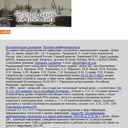
Пользовательское соглашение
,
Политика конфиденциальности
На данном сайте распространяется информация электронного периодического издания «Дебри-
ДВ» со знаком «Дебри-ДВ». 16+ Учредитель: Пронякин К.А. (член Союза журналистов
России, член Союза писателей России). Главный редактор: Харитонова И.Ю. Адрес редакции:
680032, Хабаровский край, Хабаровск, проспект 60-летия Октября, 88-46, т./ф.84212296081.
Электронная приемная:
Отправить сообщение
. E-mail:
editor@debri-dv.com
Редакционный совет электронного периодического издания «Дебри-ДВ» (на общественных
началах): К.А. Пронякин, И.Ю. Харитонова, А.Э. Мирмович, Ю.Н. Юрьев, Ю.В. Ковалев,
Л.Н. Левина, А.Ю. Жданов, Е.Н. Голубь, С.Н. Бурындин, Б.М. Сухинин, О.В. Егорова
Свидетельство о регистрации СМИ (Регистрационный номер)
ЭЛ № ФС77-45537
выдано
Федеральной службой по надзору в сфере связи, информационных технологий и массовых
коммуникаций (Роскомнадзор) 16.06.2011 г. Территория распространения: Российская
Федерация, зарубежные страны.
В 2006 г. проект «Дебри-ДВ» был создан как электронный частный архив, в соответствии с
ФЗ
№ 125 «Об архивном деле в Российской Федерации»
, согласно п. 2 ст. 13 «Создание архивов».
Основной фонд архива составляют публикации газет и журналов, изданные книги, а также
рукописи по дальневосточной (РФ) тематике. Доступ к архивным документам является
открытым в электронном виде, согласно п. 1 ст. 24 вышеобозначенного закона. Архивные
документы к частной собственности редакции не относятся, согласно ст.ст. 1275, 1276, 1306
Гражданского кодекса РФ
.
Согласно ч.2. п.3. ст.17 «Ответственность за правонарушения в сфере информации,
информационных технологий и защиты информации»
Закона РФ «Об информации,
информационных технологиях и о защите информации» (ФЗ-149 от 27.07.06 г.)
архив «Дебри-
ДВ», хранящий информацию, гражданско-правовую ответственность за распространение
информации не несет. Сайт и редакция основываются и работают на основании ст.8 «Право на
доступ к информации» ФЗ-149.