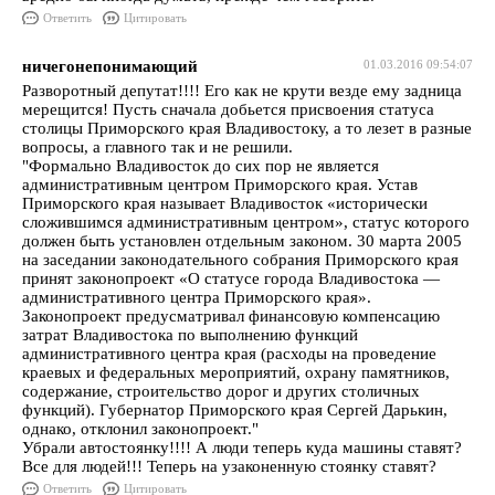
Ответить
Цитировать
ничегонепонимающий
01.03.2016 09:54:07
Разворотный депутат!!!! Его как не крути везде ему задница
мерещится! Пусть сначала добьется присвоения статуса
столицы Приморского края Владивостоку, а то лезет в разные
вопросы, а главного так и не решили.
"Формально Владивосток до сих пор не является
административным центром Приморского края. Устав
Приморского края называет Владивосток «исторически
сложившимся административным центром», статус которого
должен быть установлен отдельным законом. 30 марта 2005
на заседании законодательного собрания Приморского края
принят законопроект «О статусе города Владивостока —
административного центра Приморского края».
Законопроект предусматривал финансовую компенсацию
затрат Владивостока по выполнению функций
административного центра края (расходы на проведение
краевых и федеральных мероприятий, охрану памятников,
содержание, строительство дорог и других столичных
функций). Губернатор Приморского края Сергей Дарькин,
однако, отклонил законопроект."
Убрали автостоянку!!!! А люди теперь куда машины ставят?
Все для людей!!! Теперь на узаконенную стоянку ставят?
Ответить
Цитировать