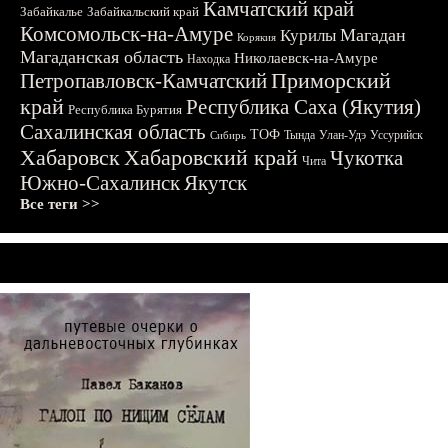
Камчатский край
Забайкалье
Забайкальский край
Комсомольск-на-Амуре
Магадан
Курилы
Корякия
Магаданская область
Николаевск-на-Амуре
Находка
Приморский
Петропавловск-Камчатский
край
Республика Саха (Якутия)
Республика Бурятия
Сахалинская область
ТОФ
Тында
Улан-Удэ
Уссурийск
Сибирь
Хабаровск
Хабаровский край
Чукотка
Чита
Южно-Сахалинск
Якутск
Все теги >>