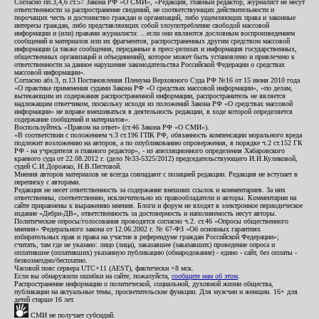
Согласно пп.3,4,6 ст.57 Закона РФ «О СМИ», «Редакция, главный редактор, журналист не несут
ответственности за распространение сведений, не соответствующих действительности и
порочащих честь и достоинство граждан и организаций, либо ущемляющих права и законные
интересы граждан, либо представляющих собой злоупотребление свободой массовой
информации и (или) правами журналиста: ...если они являются дословным воспроизведением
сообщений и материалов или их фрагментов, распространенных другим средством массовой
информации (а также сообщения, переданные в пресс-релизах и информация государственных,
общественных организаций и объединений), которое может быть установлено и привлечено к
ответственности за данное нарушение законодательства Российской Федерации о средствах
массовой информации».
Согласно абз.3, п.13 Постановления Пленума Верховного Суда РФ №16 от 15 июня 2010 года
«О практике применения судами Закона РФ «О средствах массовой информации», «по делам,
вытекающим из содержания распространенной информации, распространитель не является
надлежащим ответчиком, поскольку исходя из положений Закона РФ «О средствах массовой
информации» не вправе вмешиваться в деятельность редакции, в ходе которой определяется
содержание сообщений и материалов».
Воспользуйтесь «Правом на ответ» (ст.46 Закона РФ «О СМИ»).
«В соответствии с положением ч.3 ст.196 ГПК РФ, обязанность компенсации морального вреда
подлежит возложению на авторов, а по опубликованию опровержения, в порядке ч.2 ст.152 ГК
РФ - на учредителя и главного редактор», - из апелляционного определения Хабаровского
краевого суда от 22.08.2012 г. (дело №33-5325/2012) председательствующего И.И.Куликовой,
судей С.И.Дорожко, Н.В.Пестовой.
Мнения авторов материалов не всегда совпадают с позицией редакции. Редакция не вступает в
переписку с авторами.
Редакция не несет ответственность за содержание внешних ссылок и комментариев. За них
ответственны, соответственно, исключительно их правообладатели и авторы. Комментарии на
сайте приравнены к выражению мнения. Блоги и форум не входят в электронное периодическое
издание «Дебри-ДВ», ответственность за достоверность и наполняемость несут авторы.
Политические опросы/голосования проводятся согласно ч.2. ст.46 «Опросы общественного
мнения» Федерального закона от 12.06.2002 г. № 67-ФЗ «Об основных гарантиях
избирательных прав и права на участие в референдуме граждан Российской Федерации»;
считать, там где не указано: лицо (лица), заказавшее (заказавших) проведение опроса и
оплатившее (оплативших) указанную публикацию (обнародование) - едино - сайт, без оплаты -
безвозмездно/бесплатно.
Часовой пояс сервера UTC+11 (AEST), фактически +8 мск.
Если вы обнаружили ошибки на сайте, пожалуйста,
сообщите нам об этом
.
Распространение информации о политической, социальной, духовной жизни общества,
публикации на актуальные темы, просветительские функции. Для мужчин и женщин. 16+ для
детей старше 16 лет.
СМИ не получает субсидий.