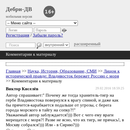
Дебри-ДВ
мобильная версия
Логин
Пароль
Регистрация
/
Забыли пароль?
расширенный
Комментарии к материалу
Главная
>>
Наука, История, Образование, СМИ
>>
Лицом к
исторической правде: Владивосток бережет Россию с моря
>> Комментарии к материалу
Виктор Киселёв
29.02.2016 18:59:25
Автор спрашивает:" Почему же тогда хранитель-тигр на
гербе Владивостока повернулся к врагу спиной, и даже как
бы прячется-карабкается подальше от угрозы, с берега
города морского в тайгу на сопку?!"
Уважаемый автор заблуждается!))) Вот с чего ему враги
мерещатся с моря?! Разве не ясно, что их тигр, не прячась!, в
Москву собрался!))) Или - в Сирию?)))