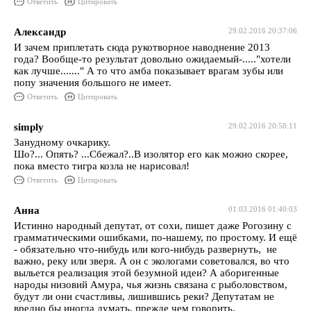
Ответить
Цитировать
Александр
29.02.2016 20:37:06
И зачем приплетать сюда рукотворное наводнение 2013
года? Вообще-то результат довольно ожидаемый-....."хотели
как лучше......." А то что амба показывает врагам зубы или
попу значения большого не имеет.
Ответить
Цитировать
simply
29.02.2016 20:58:11
Занудному очкарику.
Шо?... Опять? ...Сбежал?..В изолятор его как можно скорее,
пока вместо тигра козла не нарисовал!
Ответить
Цитировать
Анна
01.03.2016 01:40:03
Истинно народный депутат, от сохи, пишет даже Рогозину с
грамматическими ошибками, по-нашему, по простому. И ещё
- обязательно что-нибудь или кого-нибудь развернуть, не
важно, реку или зверя. А он с экологами советовался, во что
выльется реализация этой безумной идеи? А аборигенные
народы низовий Амура, чья жизнь связана с рыболовством,
будут ли они счастливы, лишившись реки? Депутатам не
вредно бы иногда думать, прежде чем говорить.