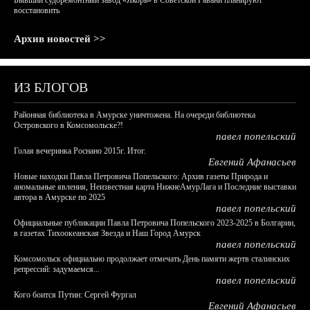
Бывший судоремонтный завод «Якорь» в Советской Гавани планируют
восстановить
Архив новостей >>
ИЗ БЛОГОВ
Районная библиотека в Амурске уничтожена. На очереди библиотека
Островского в Комсомольске?!
павел попельский
Голая вечеринка Роснано 2015г. Итог.
Евгений Афанасьев
Новые находки Павла Петровича Попельского: Архив газеты Природа и
аномальные явления, Неизвестная карта НижнеАмурЛага и Последние выставки
автора в Амурске по 2025
павел попельский
Официальные публикации Павла Петровича Попельского 2023-2025 в Болгарии,
в газетах Тихоокеанская Звезда и Наш Город Амурск
павел попельский
Комсомольск официально продолжает отмечать День памяти жертв сталинских
репрессий: задумаемся...
павел попельский
Кого боится Путин: Сергей Фургал
Евгений Афанасьев