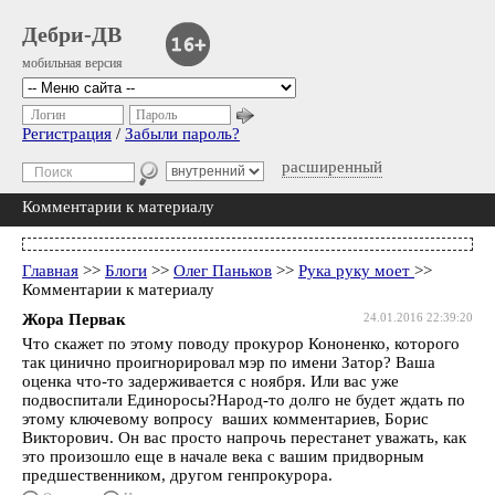
Дебри-ДВ
мобильная версия
Логин
Пароль
Регистрация
/
Забыли пароль?
расширенный
Комментарии к материалу
Главная
>>
Блоги
>>
Олег Паньков
>>
Рука руку моет
>>
Комментарии к материалу
Жора Первак
24.01.2016 22:39:20
Что скажет по этому поводу прокурор Кононенко, которого
так цинично проигнорировал мэр по имени Затор? Ваша
оценка что-то задерживается с ноября. Или вас уже
подвоспитали Единоросы?Народ-то долго не будет ждать по
этому ключевому вопросу ваших комментариев, Борис
Викторович. Он вас просто напрочь перестанет уважать, как
это произошло еще в начале века с вашим придворным
предшественником, другом генпрокурора.