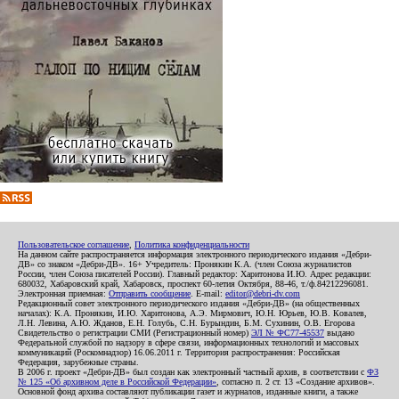
Пользовательское соглашение
,
Политика конфиденциальности
На данном сайте распространяется информация электронного периодического издания «Дебри-
ДВ» со знаком «Дебри-ДВ». 16+ Учредитель: Пронякин К.А. (член Союза журналистов
России, член Союза писателей России). Главный редактор: Харитонова И.Ю. Адрес редакции:
680032, Хабаровский край, Хабаровск, проспект 60-летия Октября, 88-46, т./ф.84212296081.
Электронная приемная:
Отправить сообщение
. E-mail:
editor@debri-dv.com
Редакционный совет электронного периодического издания «Дебри-ДВ» (на общественных
началах): К.А. Пронякин, И.Ю. Харитонова, А.Э. Мирмович, Ю.Н. Юрьев, Ю.В. Ковалев,
Л.Н. Левина, А.Ю. Жданов, Е.Н. Голубь, С.Н. Бурындин, Б.М. Сухинин, О.В. Егорова
Свидетельство о регистрации СМИ (Регистрационный номер)
ЭЛ № ФС77-45537
выдано
Федеральной службой по надзору в сфере связи, информационных технологий и массовых
коммуникаций (Роскомнадзор) 16.06.2011 г. Территория распространения: Российская
Федерация, зарубежные страны.
В 2006 г. проект «Дебри-ДВ» был создан как электронный частный архив, в соответствии с
ФЗ
№ 125 «Об архивном деле в Российской Федерации»
, согласно п. 2 ст. 13 «Создание архивов».
Основной фонд архива составляют публикации газет и журналов, изданные книги, а также