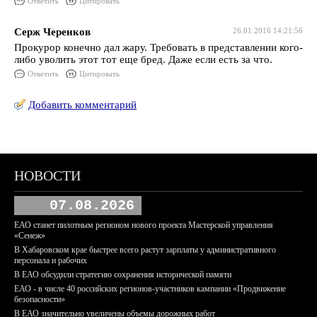
Ответить
Цитировать
Серж Черенков
26.01.2016 14:21:56
Прокурор конечно дал жару. Требовать в представлении кого-
либо уволить этот тот еще бред. Даже если есть за что.
Ответить
Цитировать
Добавить комментарий
НОВОСТИ
07.08.2026
ЕАО станет пилотным регионом нового проекта Мастерской управления
«Сенеж»
В Хабаровском крае быстрее всего растут зарплаты у административного
персонала и рабочих
В ЕАО обсудили стратегию сохранения исторической памяти
ЕАО - в числе 40 российских регионов-участников кампании «Продвижение
безопасности»
В ЕАО значительно увеличены объемы дорожных работ