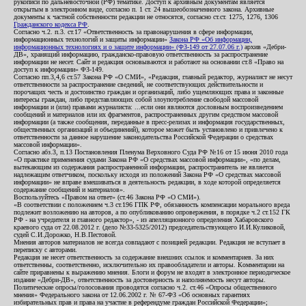
рукописи по дальневосточной (РФ) тематике. Доступ к архивным документам является
открытым в электронном виде, согласно п. 1 ст. 24 вышеобозначенного закона. Архивные
документы к частной собственности редакции не относятся, согласно ст.ст. 1275, 1276, 1306
Гражданского кодекса РФ
.
Согласно ч.2. п.3. ст.17 «Ответственность за правонарушения в сфере информации,
информационных технологий и защиты информации»
Закона РФ «Об информации,
информационных технологиях и о защите информации» (ФЗ-149 от 27.07.06 г.)
архив «Дебри-
ДВ», хранящий информацию, гражданско-правовую ответственность за распространение
информации не несет. Сайт и редакция основываются и работают на основании ст.8 «Право на
доступ к информации» ФЗ-149.
Согласно пп.3,4,6 ст.57 Закона РФ «О СМИ», «Редакция, главный редактор, журналист не несут
ответственности за распространение сведений, не соответствующих действительности и
порочащих честь и достоинство граждан и организаций, либо ущемляющих права и законные
интересы граждан, либо представляющих собой злоупотребление свободой массовой
информации и (или) правами журналиста: ...если они являются дословным воспроизведением
сообщений и материалов или их фрагментов, распространенных другим средством массовой
информации (а также сообщения, переданные в пресс-релизах и информация государственных,
общественных организаций и объединений), которое может быть установлено и привлечено к
ответственности за данное нарушение законодательства Российской Федерации о средствах
массовой информации».
Согласно абз.3, п.13 Постановления Пленума Верховного Суда РФ №16 от 15 июня 2010 года
«О практике применения судами Закона РФ «О средствах массовой информации», «по делам,
вытекающим из содержания распространенной информации, распространитель не является
надлежащим ответчиком, поскольку исходя из положений Закона РФ «О средствах массовой
информации» не вправе вмешиваться в деятельность редакции, в ходе которой определяется
содержание сообщений и материалов».
Воспользуйтесь «Правом на ответ» (ст.46 Закона РФ «О СМИ»).
«В соответствии с положением ч.3 ст.196 ГПК РФ, обязанность компенсации морального вреда
подлежит возложению на авторов, а по опубликованию опровержения, в порядке ч.2 ст.152 ГК
РФ - на учредителя и главного редактор», - из апелляционного определения Хабаровского
краевого суда от 22.08.2012 г. (дело №33-5325/2012) председательствующего И.И.Куликовой,
судей С.И.Дорожко, Н.В.Пестовой.
Мнения авторов материалов не всегда совпадают с позицией редакции. Редакция не вступает в
переписку с авторами.
Редакция не несет ответственность за содержание внешних ссылок и комментариев. За них
ответственны, соответственно, исключительно их правообладатели и авторы. Комментарии на
сайте приравнены к выражению мнения. Блоги и форум не входят в электронное периодическое
издание «Дебри-ДВ», ответственность за достоверность и наполняемость несут авторы.
Политические опросы/голосования проводятся согласно ч.2. ст.46 «Опросы общественного
мнения» Федерального закона от 12.06.2002 г. № 67-ФЗ «Об основных гарантиях
избирательных прав и права на участие в референдуме граждан Российской Федерации»;