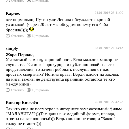
Ответить
Цитировать
Карлос
24.01.2016 23:41:00
все нормально, Путин уже Ленина обсуждает с кривой
ухмылкой. (через 20 лет мы обсудим почему его баба
бросила)))))
Ответить
Цитировать
simply
25.01.2016 20:13:13
Жора Первак
,
Уважаемый камрад, хороший пост. Если мальчик-мажор не
слушается "Самого" прокурора и публично плюёт на его
представления, то зачем требовать послушания от нас
простых смертных? Истина права: Верхи плюют на законы,
на низы законы не действуют,а крайними остаются те кто
между ними)
Ответить
Цитировать
Виктор Киселёв
25.01.2016 22:42:28
Так кто ещё не посмотрел в интернете замечательный фильм
"МАЛАВИТА"?)))Там даны в комедийной форме, правда,
ответы на все вопросы!))) Ведь сколько не говори "Закон" -
толку не станет!)))