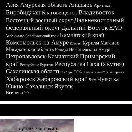
Азия
Амурская область
Анадырь
Арктика
Биробиджан
Владивосток
Благовещенск
Дальневосточный
Восточный военный округ
федеральный округ
Дальний Восток
ЕАО
Камчатский край
Забайкалье
Забайкальский край
Комсомольск-на-Амуре
Магадан
Курилы
Корякия
Магаданская область
Николаевск-на-Амуре
Находка
Приморский
Петропавловск-Камчатский
край
Республика Саха (Якутия)
Республика Бурятия
Сахалинская область
ТОФ
Тында
Улан-Удэ
Уссурийск
Сибирь
Хабаровск
Хабаровский край
Чукотка
Чита
Южно-Сахалинск
Якутск
Все теги >>