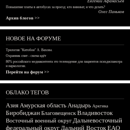
Евгений Афанасьев
Повышение платы в автобусах за проезд: кто виноват, и что делать?
Олег Паньков
Архив блогов >>
НОВОЕ НА ФОРУМЕ
Трилогия "Китобои" А. Вахова.
Охранник спит - смена идёт
80% российского медиаконтента это телевидение для пациентов психдиспансера
и наркологии.
Перейти на форум >>
ОБЛАКО ТЕГОВ
Азия
Амурская область
Анадырь
Арктика
Биробиджан
Владивосток
Благовещенск
Дальневосточный
Восточный военный округ
федеральный округ
Дальний Восток
ЕАО