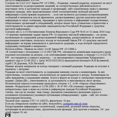
доступ к информации» ФЗ-149.
Согласно пп.3,4,6 ст.57 Закона РФ «О СМИ», «Редакция, главный редактор, журналист не несут
ответственности за распространение сведений, не соответствующих действительности и
порочащих честь и достоинство граждан и организаций, либо ущемляющих права и законные
интересы граждан, либо представляющих собой злоупотребление свободой массовой
информации и (или) правами журналиста: ...если они являются дословным воспроизведением
сообщений и материалов или их фрагментов, распространенных другим средством массовой
информации (а также сообщения, переданные в пресс-релизах и информация государственных,
общественных организаций и объединений), которое может быть установлено и привлечено к
ответственности за данное нарушение законодательства Российской Федерации о средствах
массовой информации».
Согласно абз.3, п.13 Постановления Пленума Верховного Суда РФ №16 от 15 июня 2010 года
«О практике применения судами Закона РФ «О средствах массовой информации», «по делам,
вытекающим из содержания распространенной информации, распространитель не является
надлежащим ответчиком, поскольку исходя из положений Закона РФ «О средствах массовой
информации» не вправе вмешиваться в деятельность редакции, в ходе которой определяется
содержание сообщений и материалов».
Воспользуйтесь «Правом на ответ» (ст.46 Закона РФ «О СМИ»).
«В соответствии с положением ч.3 ст.196 ГПК РФ, обязанность компенсации морального вреда
подлежит возложению на авторов, а по опубликованию опровержения, в порядке ч.2 ст.152 ГК
РФ - на учредителя и главного редактор», - из апелляционного определения Хабаровского
краевого суда от 22.08.2012 г. (дело №33-5325/2012) председательствующего И.И.Куликовой,
судей С.И.Дорожко, Н.В.Пестовой.
Мнения авторов материалов не всегда совпадают с позицией редакции. Редакция не вступает в
переписку с авторами.
Редакция не несет ответственность за содержание внешних ссылок и комментариев. За них
ответственны, соответственно, исключительно их правообладатели и авторы. Комментарии на
сайте приравнены к выражению мнения. Блоги и форум не входят в электронное периодическое
издание «Дебри-ДВ», ответственность за достоверность и наполняемость несут авторы.
Политические опросы/голосования проводятся согласно ч.2. ст.46 «Опросы общественного
мнения» Федерального закона от 12.06.2002 г. № 67-ФЗ «Об основных гарантиях
избирательных прав и права на участие в референдуме граждан Российской Федерации»;
считать, там где не указано: лицо (лица), заказавшее (заказавших) проведение опроса и
оплатившее (оплативших) указанную публикацию (обнародование) - едино - сайт, без оплаты -
безвозмездно/бесплатно.
Часовой пояс сервера UTC+11 (AEST), фактически +8 мск.
Если вы обнаружили ошибки на сайте, пожалуйста,
сообщите нам об этом
.
Распространение информации о политической, социальной, духовной жизни общества,
публикации на актуальные темы, просветительские функции. Для мужчин и женщин. 16+ для
детей старше 16 лет.