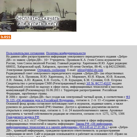
Пользовательское соглашение
,
Политика конфиденциальности
На данном сайте распространяется информация электронного периодического издания «Дебри-
ДВ» со знаком «Дебри-ДВ». 16+ Учредитель: Пронякин К.А. (член Союза журналистов
России, член Союза писателей России). Главный редактор: Харитонова И.Ю. Адрес редакции:
680032, Хабаровский край, Хабаровск, проспект 60-летия Октября, 88-46, т./ф.84212296081.
Электронная приемная:
Отправить сообщение
. E-mail:
editor@debri-dv.com
Редакционный совет электронного периодического издания «Дебри-ДВ» (на общественных
началах): К.А. Пронякин, И.Ю. Харитонова, А.Э. Мирмович, Ю.Н. Юрьев, Ю.В. Ковалев,
Л.Н. Левина, А.Ю. Жданов, Е.Н. Голубь, С.Н. Бурындин, Б.М. Сухинин, О.В. Егорова
Свидетельство о регистрации СМИ (Регистрационный номер)
ЭЛ № ФС77-45537
выдано
Федеральной службой по надзору в сфере связи, информационных технологий и массовых
коммуникаций (Роскомнадзор) 16.06.2011 г. Территория распространения: Российская
Федерация, зарубежные страны.
В 2006 г. проект «Дебри-ДВ» был создан как электронный частный архив, в соответствии с
ФЗ
№ 125 «Об архивном деле в Российской Федерации»
, согласно п. 2 ст. 13 «Создание архивов».
Основной фонд архива составляют публикации газет и журналов, изданные книги, а также
рукописи по дальневосточной (РФ) тематике. Доступ к архивным документам является
открытым в электронном виде, согласно п. 1 ст. 24 вышеобозначенного закона. Архивные
документы к частной собственности редакции не относятся, согласно ст.ст. 1275, 1276, 1306
Гражданского кодекса РФ
.
Согласно ч.2. п.3. ст.17 «Ответственность за правонарушения в сфере информации,
информационных технологий и защиты информации»
Закона РФ «Об информации,
информационных технологиях и о защите информации» (ФЗ-149 от 27.07.06 г.)
архив «Дебри-
ДВ», хранящий информацию, гражданско-правовую ответственность за распространение
информации не несет. Сайт и редакция основываются и работают на основании ст.8 «Право на