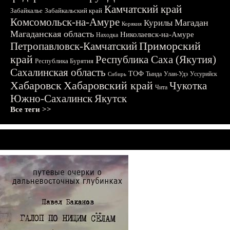
Камчатский край
Забайкалье
Забайкальский край
Комсомольск-на-Амуре
Магадан
Курилы
Корякия
Магаданская область
Николаевск-на-Амуре
Находка
Приморский
Петропавловск-Камчатский
край
Республика Саха (Якутия)
Республика Бурятия
Сахалинская область
ТОФ
Тында
Улан-Удэ
Уссурийск
Сибирь
Хабаровск
Хабаровский край
Чукотка
Чита
Южно-Сахалинск
Якутск
Все теги >>