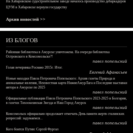
На Хабаровском судостроительном заводе началось производство дебаркадеров
ЦУМ в Хабаровске вернули государству
Архив новостей >>
ИЗ БЛОГОВ
Районная библиотека в Амурске уничтожена. На очереди библиотека
Островского в Комсомольске?!
павел попельский
Голая вечеринка Роснано 2015г. Итог.
Евгений Афанасьев
Новые находки Павла Петровича Попельского: Архив газеты Природа и
аномальные явления, Неизвестная карта НижнеАмурЛага и Последние выставки
автора в Амурске по 2025
павел попельский
Официальные публикации Павла Петровича Попельского 2023-2025 в Болгарии,
в газетах Тихоокеанская Звезда и Наш Город Амурск
павел попельский
Комсомольск официально продолжает отмечать День памяти жертв сталинских
репрессий: задумаемся...
павел попельский
Кого боится Путин: Сергей Фургал