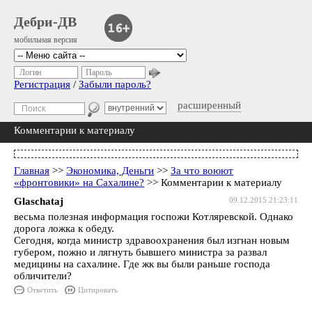
Дебри-ДВ
мобильная версия
Логин
Пароль
Регистрация
/
Забыли пароль?
расширенный
Комментарии к материалу
Главная
>>
Экономика, Деньги
>>
За что воюют
«фронтовики» на Сахалине?
>> Комментарии к материалу
Glaschataj
09.12.2015 21:23:11
весьма полезная информация госпожи Котляревской. Однако
дорога ложка к обеду.
Сегодня, когда министр здравоохранения был изгнан новым
губером, пожно и лягнуть бывшего министра за развал
медицины на сахалине. Где жк вы были раньше господа
обличители?
Ответить
Цитировать