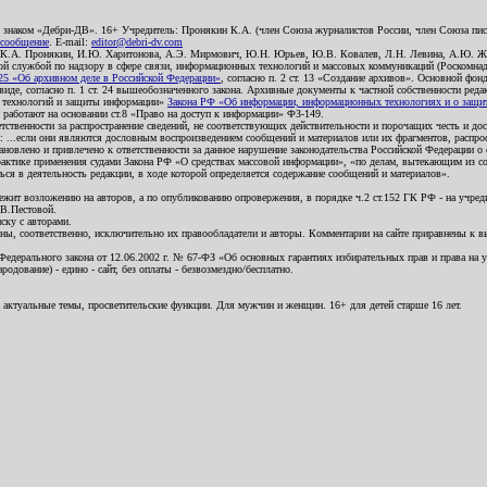
о знаком «Дебри-ДВ». 16+ Учредитель: Пронякин К.А. (член Союза журналистов России, член Союза писа
 сообщение
. E-mail:
editor@debri-dv.com
): К.А. Пронякин, И.Ю. Харитонова, А.Э. Мирмович, Ю.Н. Юрьев, Ю.В. Ковалев, Л.Н. Левина, А.Ю. Ж
 службой по надзору в сфере связи, информационных технологий и массовых коммуникаций (Роскомнадзо
5 «Об архивном деле в Российской Федерации»
, согласно п. 2 ст. 13 «Создание архивов». Основной фон
е, согласно п. 1 ст. 24 вышеобозначенного закона. Архивные документы к частной собственности редакци
ых технологий и защиты информации»
Закона РФ «Об информации, информационных технологиях и о защите
и работают на основании ст.8 «Право на доступ к информации» ФЗ-149.
етственности за распространение сведений, не соответствующих действительности и порочащих честь и д
 ...если они являются дословным воспроизведением сообщений и материалов или их фрагментов, распро
новлено и привлечено к ответственности за данное нарушение законодательства Российской Федерации о
актике применения судами Закона РФ «О средствах массовой информации», «по делам, вытекающим из со
ся в деятельность редакции, в ходе которой определяется содержание сообщений и материалов».
жит возложению на авторов, а по опубликованию опровержения, в порядке ч.2 ст.152 ГК РФ - на учредит
.В.Пестовой.
ску с авторами.
енны, соответственно, исключительно их правообладатели и авторы. Комментарии на сайте приравнены к
дерального закона от 12.06.2002 г. № 67-ФЗ «Об основных гарантиях избирательных прав и права на уча
дование) - едино - сайт, без оплаты - безвозмездно/бесплатно.
 актуальные темы, просветительские функции. Для мужчин и женщин. 16+ для детей старше 16 лет.