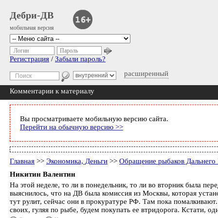
Дебри-ДВ
мобильная версия
Логин
Пароль
Регистрация
/
Забыли пароль?
расширенный
Комментарии к материалу
Вы просматриваете мобильную версию сайта.
Перейти на обычную версию >>
Главная
>>
Экономика, Деньги
>>
Обращение рыбаков Дальнего 
Никитин Валентин
На этой неделе, то ли в понедельник, то ли во вторник была пе
выяснилось, что на ДВ была комиссия из Москвы, которая устан
тут рулит, сейчас они в прокуратуре РФ. Там пока помалкивают.
своих, гуляя по рыбе, будем покупать ее втридорога. Кстати, од