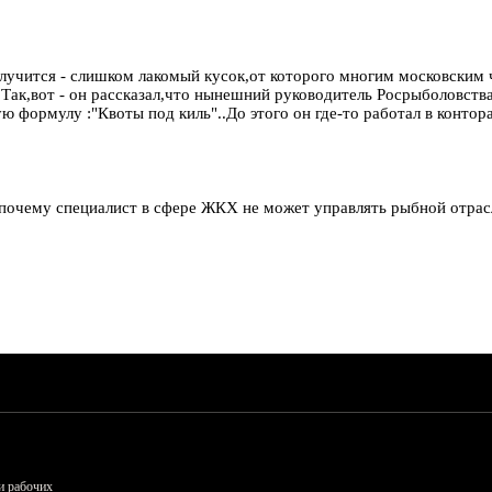
 случится - слишком лакомый кусок,от которого многим московским 
Так,вот - он рассказал,что нынешний руководитель Росрыболовства
ую формулу :"Квоты под киль"..До этого он где-то работал в конто
 почему специалист в сфере ЖКХ не может управлять рыбной отрас
и рабочих