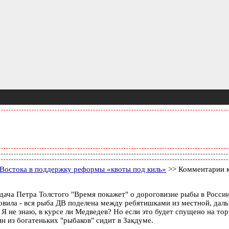
Востока в поддержку реформы «квоты под киль»
>> Комментарии к
редача Петра Толстого "Время покажет" о дороговизне рыбы в России
овила - вся рыба ДВ поделена между ребятишками из местной, даль
 Я не знаю, в курсе ли Медведев? Но если это будет спущено на то
ин из богатеньких "рыбаков" сидит в Закдуме.