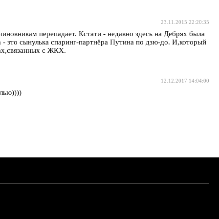
23.11.2015 22:20:35
чиновникам перепадает. Кстати - недавно здесь на Дебрях была
 - это сынулька спаринг-партнёра Путина по дзю-до. И,который
рах,связанных с ЖКХ.
12.12.2017 14:04:00
лью))))