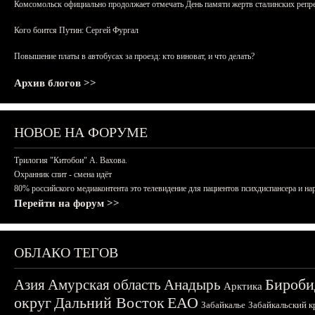
Комсомольск официально продолжает отмечать День памяти жертв сталинских репрес
Кого боится Путин: Сергей Фургал
Повышение платы в автобусах за проезд: кто виноват, и что делать?
Архив блогов >>
НОВОЕ НА ФОРУМЕ
Трилогия "Китобои" А. Вахова.
Охранник спит - смена идёт
80% российского медиаконтента это телевидение для пациентов психдиспансера и на
Перейти на форум >>
ОБЛАКО ТЕГОВ
Бироби
Азия
Амурская область
Анадырь
Арктика
округ
Дальний Восток
ЕАО
Забайкалье
Забайкальский к