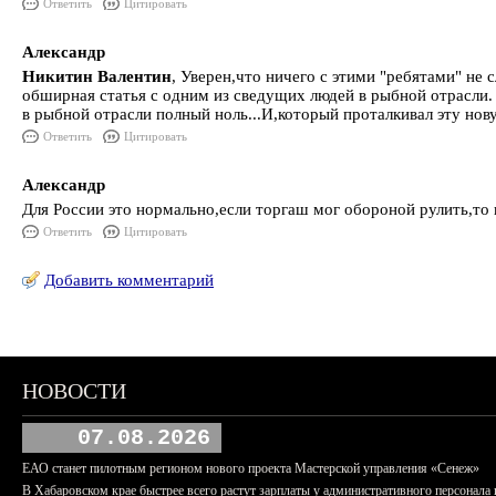
Ответить
Цитировать
Александр
Никитин Валентин
, Уверен,что ничего с этими "ребятами" не
обширная статья с одним из сведущих людей в рыбной отрасли. 
в рыбной отрасли полный ноль...И,который проталкивал эту нов
Ответить
Цитировать
Александр
Для России это нормально,если торгаш мог обороной рулить,то
Ответить
Цитировать
Добавить комментарий
НОВОСТИ
07.08.2026
ЕАО станет пилотным регионом нового проекта Мастерской управления «Сенеж»
В Хабаровском крае быстрее всего растут зарплаты у административного персонала 