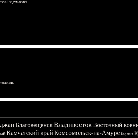
сий: задумаемся...
ркологии.
джан
Владивосток
Благовещенск
Восточный воен
Камчатский край
Комсомольск-на-Амуре
К
рай
Корякия