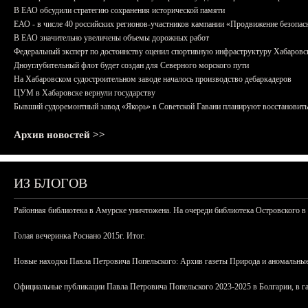
В ЕАО обсудили стратегию сохранения исторической памяти
ЕАО - в числе 40 российских регионов-участников кампании «Продвижение безопас
В ЕАО значительно увеличены объемы дорожных работ
Федеральный эксперт по достоинству оценил спортивную инфраструктуру Хабаровс
Дноуглубительный флот будет создан для Северного морского пути
На Хабаровском судостроительном заводе началось производство дебаркадеров
ЦУМ в Хабаровске вернули государству
Бывший судоремонтный завод «Якорь» в Советской Гавани планируют восстановить
Архив новостей >>
ИЗ БЛОГОВ
Районная библиотека в Амурске уничтожена. На очереди библиотека Островского в
Голая вечеринка Роснано 2015г. Итог.
Новые находки Павла Петровича Попельского: Архив газеты Природа и аномальные
Официальные публикации Павла Петровича Попельского 2023-2025 в Болгарии, в г