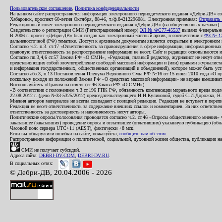
Пользовательское соглашение
,
Политика конфиденциальности
На данном сайте распространяется информация электронного периодического издания «Дебри-ДВ» с
Хабаровск, проспект 60-летия Октября, 88-46, т./ф.84212296081. Электронная приемная:
Отправить
Редакционный совет электронного периодического издания «Дебри-ДВ» (на общественных началах
Свидетельство о регистрации СМИ (Регистрационный номер)
ЭЛ № ФС77-45537
выдано Федеральной
В 2006 г. проект «Дебри-ДВ» был создан как электронный частный архив, в соответствии с
ФЗ № 12
дальневосточной (РФ) тематике. Доступ к архивным документам является открытым в электронном вид
Согласно ч.2. п.3. ст.17 «Ответственность за правонарушения в сфере информации, информационн
правовую ответственность за распространение информации не несет. Сайт и редакция основываются 
Согласно пп.3,4,6 ст.57 Закона РФ «О СМИ», «Редакция, главный редактор, журналист не несут отв
представляющих собой злоупотребление свободой массовой информации и (или) правами журналиста:
и информация государственных, общественных организаций и объединений), которое может быть уста
Согласно абз.3, п.13 Постановления Пленума Верховного Суда РФ №16 от 15 июня 2010 года «О пр
поскольку исходя из положений Закона РФ «О средствах массовой информации» не вправе вмешивать
Воспользуйтесь «Правом на ответ» (ст.46 Закона РФ «О СМИ»).
«В соответствии с положением ч.3 ст.196 ГПК РФ, обязанность компенсации морального вреда подле
22.08.2012 г. (дело №33-5325/2012) председательствующего И.И.Куликовой, судей С.И.Дорожко, Н
Мнения авторов материалов не всегда совпадают с позицией редакции. Редакция не вступает в перепи
Редакция не несет ответственность за содержание внешних ссылок и комментариев. За них ответств
ответственность за достоверность и наполняемость несут авторы.
Политические опросы/голосования проводятся согласно ч.2. ст.46 «Опросы общественного мнения» Фе
заказавшее (заказавших) проведение опроса и оплатившее (оплативших) указанную публикацию (обнаро
Часовой пояс сервера UTC+11 (AEST), фактически +8 мск.
Если вы обнаружили ошибки на сайте, пожалуйста,
сообщите нам об этом
.
Распространение информации о политической, социальной, духовной жизни общества, публикации на
СМИ не получает субсидий.
Адреса сайта:
DEBRI-DV.COM
,
DEBRI-DV.RU
.
В социальных сетях:
© Дебри-ДВ, 20.04.2006 - 2026