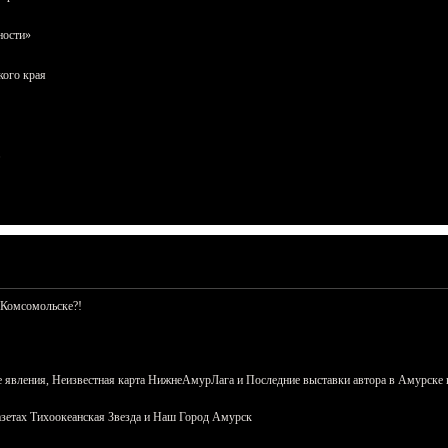
ности»
кого края
 Комсомольске?!
 явления, Неизвестная карта НижнеАмурЛага и Последние выставки автора в Амурске 
азетах Тихоокеанская Звезда и Наш Город Амурск