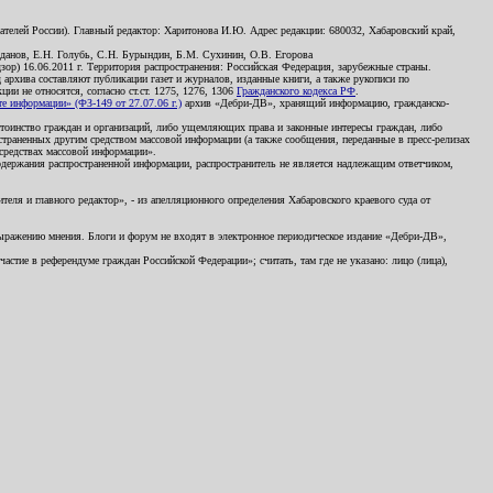
телей России). Главный редактор: Харитонова И.Ю. Адрес редакции: 680032, Хабаровский край,
данов, Е.Н. Голубь, С.Н. Бурындин, Б.М. Сухинин, О.В. Егорова
р) 16.06.2011 г. Территория распространения: Российская Федерация, зарубежные страны.
д архива составляют публикации газет и журналов, изданные книги, а также рукописи по
и не относятся, согласно ст.ст. 1275, 1276, 1306
Гражданского кодекса РФ
.
 информации» (ФЗ-149 от 27.07.06 г.)
архив «Дебри-ДВ», хранящий информацию, гражданско-
остоинство граждан и организаций, либо ущемляющих права и законные интересы граждан, либо
страненных другим средством массовой информации (а также сообщения, переданные в пресс-релизах
 средствах массовой информации».
держания распространенной информации, распространитель не является надлежащим ответчиком,
еля и главного редактор», - из апелляционного определения Хабаровского краевого суда от
 выражению мнения. Блоги и форум не входят в электронное периодическое издание «Дебри-ДВ»,
стие в референдуме граждан Российской Федерации»; считать, там где не указано: лицо (лица),