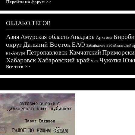
Перейти на форум >>
ОБЛАКО ТЕГОВ
Бироби
Азия
Амурская область
Анадырь
Арктика
округ
Дальний Восток
ЕАО
Забайкалье
Забайкальский к
Приморски
Петропавловск-Камчатский
на-Амуре
Хабаровск
Хабаровский край
Чукотка
Южн
Чита
Все теги >>