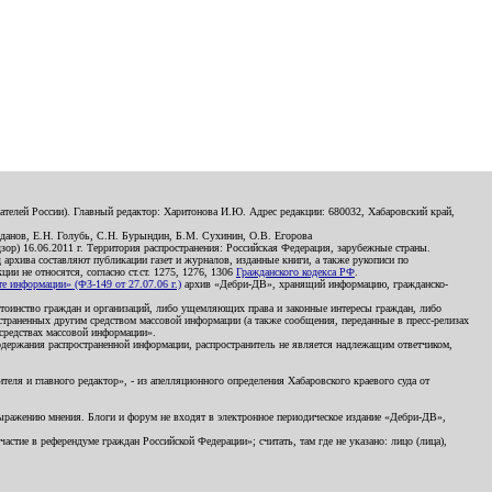
телей России). Главный редактор: Харитонова И.Ю. Адрес редакции: 680032, Хабаровский край,
данов, Е.Н. Голубь, С.Н. Бурындин, Б.М. Сухинин, О.В. Егорова
р) 16.06.2011 г. Территория распространения: Российская Федерация, зарубежные страны.
д архива составляют публикации газет и журналов, изданные книги, а также рукописи по
и не относятся, согласно ст.ст. 1275, 1276, 1306
Гражданского кодекса РФ
.
 информации» (ФЗ-149 от 27.07.06 г.)
архив «Дебри-ДВ», хранящий информацию, гражданско-
остоинство граждан и организаций, либо ущемляющих права и законные интересы граждан, либо
страненных другим средством массовой информации (а также сообщения, переданные в пресс-релизах
 средствах массовой информации».
держания распространенной информации, распространитель не является надлежащим ответчиком,
еля и главного редактор», - из апелляционного определения Хабаровского краевого суда от
 выражению мнения. Блоги и форум не входят в электронное периодическое издание «Дебри-ДВ»,
стие в референдуме граждан Российской Федерации»; считать, там где не указано: лицо (лица),