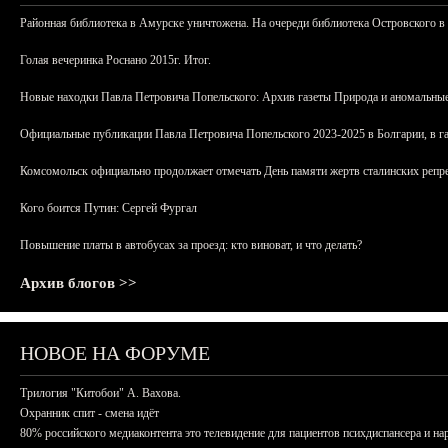
Районная библиотека в Амурске уничтожена. На очереди библиотека Островского в
Голая вечеринка Роснано 2015г. Итог.
Новые находки Павла Петровича Попельского: Архив газеты Природа и аномальные
Официальные публикации Павла Петровича Попельского 2023-2025 в Болгарии, в г
Комсомольск официально продолжает отмечать День памяти жертв сталинских репрес
Кого боится Путин: Сергей Фургал
Повышение платы в автобусах за проезд: кто виноват, и что делать?
Архив блогов >>
НОВОЕ НА ФОРУМЕ
Трилогия "Китобои" А. Вахова.
Охранник спит - смена идёт
80% российского медиаконтента это телевидение для пациентов психдиспансера и на