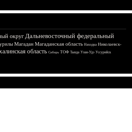
Дальневосточный федеральный
ный округ
Магадан
Магаданская область
урилы
Николаевск-
Находка
халинская область
ТОФ
Тында
Улан-Удэ
Уссурийск
Сибирь