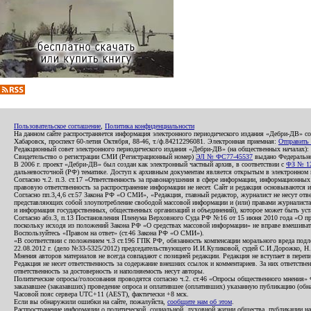
Пользовательское соглашение
,
Политика конфиденциальности
На данном сайте распространяется информация электронного периодического издания «Дебри-ДВ» с
Хабаровск, проспект 60-летия Октября, 88-46, т./ф.84212296081. Электронная приемная:
Отправить
Редакционный совет электронного периодического издания «Дебри-ДВ» (на общественных началах
Свидетельство о регистрации СМИ (Регистрационный номер)
ЭЛ № ФС77-45537
выдано Федеральной
В 2006 г. проект «Дебри-ДВ» был создан как электронный частный архив, в соответствии с
ФЗ № 12
дальневосточной (РФ) тематике. Доступ к архивным документам является открытым в электронном вид
Согласно ч.2. п.3. ст.17 «Ответственность за правонарушения в сфере информации, информационн
правовую ответственность за распространение информации не несет. Сайт и редакция основываются 
Согласно пп.3,4,6 ст.57 Закона РФ «О СМИ», «Редакция, главный редактор, журналист не несут отв
представляющих собой злоупотребление свободой массовой информации и (или) правами журналиста:
и информация государственных, общественных организаций и объединений), которое может быть уста
Согласно абз.3, п.13 Постановления Пленума Верховного Суда РФ №16 от 15 июня 2010 года «О пр
поскольку исходя из положений Закона РФ «О средствах массовой информации» не вправе вмешивать
Воспользуйтесь «Правом на ответ» (ст.46 Закона РФ «О СМИ»).
«В соответствии с положением ч.3 ст.196 ГПК РФ, обязанность компенсации морального вреда подле
22.08.2012 г. (дело №33-5325/2012) председательствующего И.И.Куликовой, судей С.И.Дорожко, Н
Мнения авторов материалов не всегда совпадают с позицией редакции. Редакция не вступает в перепи
Редакция не несет ответственность за содержание внешних ссылок и комментариев. За них ответств
ответственность за достоверность и наполняемость несут авторы.
Политические опросы/голосования проводятся согласно ч.2. ст.46 «Опросы общественного мнения» Фе
заказавшее (заказавших) проведение опроса и оплатившее (оплативших) указанную публикацию (обнаро
Часовой пояс сервера UTC+11 (AEST), фактически +8 мск.
Если вы обнаружили ошибки на сайте, пожалуйста,
сообщите нам об этом
.
Распространение информации о политической, социальной, духовной жизни общества, публикации на