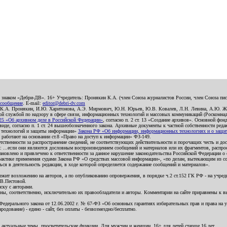
о знаком «Дебри-ДВ». 16+ Учредитель: Пронякин К.А. (член Союза журналистов России, член Союза писа
 сообщение
. E-mail:
editor@debri-dv.com
): К.А. Пронякин, И.Ю. Харитонова, А.Э. Мирмович, Ю.Н. Юрьев, Ю.В. Ковалев, Л.Н. Левина, А.Ю. Ж
 службой по надзору в сфере связи, информационных технологий и массовых коммуникаций (Роскомнадзо
5 «Об архивном деле в Российской Федерации»
, согласно п. 2 ст. 13 «Создание архивов». Основной фон
е, согласно п. 1 ст. 24 вышеобозначенного закона. Архивные документы к частной собственности редакци
ых технологий и защиты информации»
Закона РФ «Об информации, информационных технологиях и о защите
и работают на основании ст.8 «Право на доступ к информации» ФЗ-149.
етственности за распространение сведений, не соответствующих действительности и порочащих честь и д
 ...если они являются дословным воспроизведением сообщений и материалов или их фрагментов, распро
новлено и привлечено к ответственности за данное нарушение законодательства Российской Федерации о
актике применения судами Закона РФ «О средствах массовой информации», «по делам, вытекающим из со
ся в деятельность редакции, в ходе которой определяется содержание сообщений и материалов».
жит возложению на авторов, а по опубликованию опровержения, в порядке ч.2 ст.152 ГК РФ - на учредит
.В.Пестовой.
ску с авторами.
енны, соответственно, исключительно их правообладатели и авторы. Комментарии на сайте приравнены к
дерального закона от 12.06.2002 г. № 67-ФЗ «Об основных гарантиях избирательных прав и права на уча
дование) - едино - сайт, без оплаты - безвозмездно/бесплатно.
 актуальные темы, просветительские функции. Для мужчин и женщин. 16+ для детей старше 16 лет.