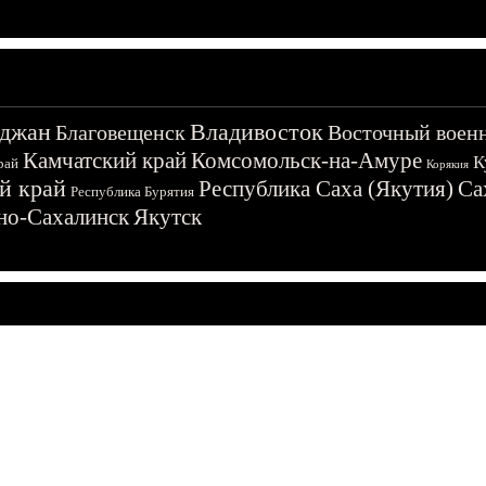
джан
Владивосток
Благовещенск
Восточный воен
Камчатский край
Комсомольск-на-Амуре
К
рай
Корякия
й край
Республика Саха (Якутия)
Са
Республика Бурятия
о-Сахалинск
Якутск