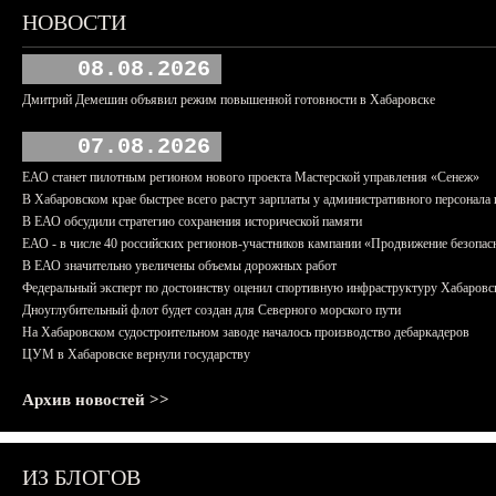
НОВОСТИ
08.08.2026
Дмитрий Демешин объявил режим повышенной готовности в Хабаровске
07.08.2026
ЕАО станет пилотным регионом нового проекта Мастерской управления «Сенеж»
В Хабаровском крае быстрее всего растут зарплаты у административного персонала 
В ЕАО обсудили стратегию сохранения исторической памяти
ЕАО - в числе 40 российских регионов-участников кампании «Продвижение безопас
В ЕАО значительно увеличены объемы дорожных работ
Федеральный эксперт по достоинству оценил спортивную инфраструктуру Хабаровс
Дноуглубительный флот будет создан для Северного морского пути
На Хабаровском судостроительном заводе началось производство дебаркадеров
ЦУМ в Хабаровске вернули государству
Архив новостей >>
ИЗ БЛОГОВ