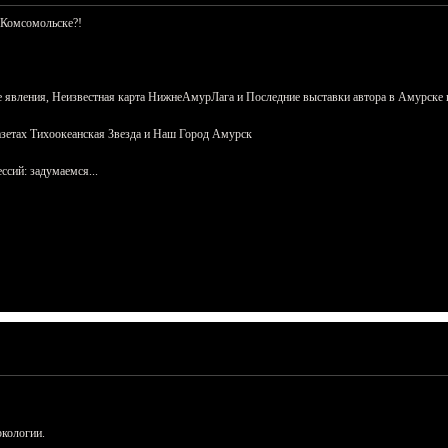
 Комсомольске?!
 явления, Неизвестная карта НижнеАмурЛага и Последние выставки автора в Амурске 
азетах Тихоокеанская Звезда и Наш Город Амурск
сий: задумаемся...
ркологии.