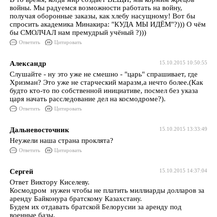
войны. Мы радуемся возможности работать на войну,
получая оборонные заказы, как хлебу насущному! Вот бы
спросить академика Минакира: "КУДА МЫ ИДЁМ"?))) О чём
бы СМОЛЧАЛ нам премудрый учёный ?)))
Ответить
Цитировать
Александр
15.10.2015 10:50:55
Слушайте - ну это уже не смешно - "царь" спрашивает, где
Хризман? Это уже не старческий маразм,а нечто более.(Как
будто кто-то по собственной инициативе, посмел без указа
царя начать расследование дел на космодроме?).
Ответить
Цитировать
Дальневосточник
15.10.2015 13:33:49
Неужели наша страна проклята?
Ответить
Цитировать
Сергей
15.10.2015 14:37:04
Ответ Виктору Киселеву.
Космодром нужен чтобы не платить миллиарды долларов за
аренду Байконура братскому Казахстану.
Будем их отдавать братской Белорусии за аренду под
военные базы.