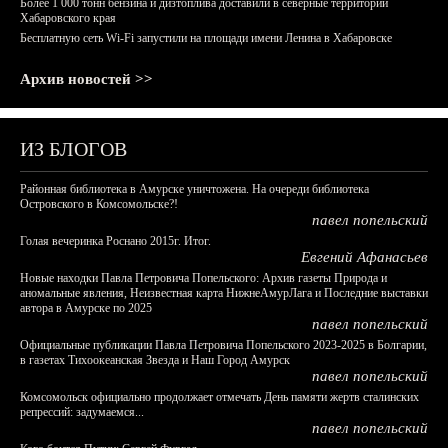
Более 1 000 тонн бензина и дизтоплива доставили в северные территории
Хабаровского края
Бесплатную сеть Wi-Fi запустили на площади имени Ленина в Хабаровске
Архив новостей >>
ИЗ БЛОГОВ
Районная библиотека в Амурске уничтожена. На очереди библиотека
Островского в Комсомольске?!
павел попельский
Голая вечеринка Роснано 2015г. Итог.
Евгений Афанасьев
Новые находки Павла Петровича Попельского: Архив газеты Природа и
аномальные явления, Неизвестная карта НижнеАмурЛага и Последние выставки
автора в Амурске по 2025
павел попельский
Официальные публикации Павла Петровича Попельского 2023-2025 в Болгарии,
в газетах Тихоокеанская Звезда и Наш Город Амурск
павел попельский
Комсомольск официально продолжает отмечать День памяти жертв сталинских
репрессий: задумаемся...
павел попельский