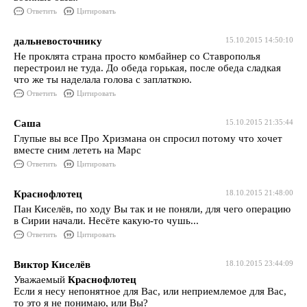
Ответить
Цитировать
дальневосточнику
15.10.2015 14:50:10
Не проклята страна просто комбайнер со Ставрополья
перестроил не туда. До обеда горькая, после обеда сладкая
что же ты наделала голова с заплаткою.
Ответить
Цитировать
Саша
15.10.2015 21:35:44
Глупые вы все Про Хризмана он спросил потому что хочет
вместе сним лететь на Марс
Ответить
Цитировать
Краснофлотец
18.10.2015 21:48:00
Пан Киселёв, по ходу Вы так и не поняли, для чего операцию
в Сирии начали. Несёте какую-то чушь...
Ответить
Цитировать
Виктор Киселёв
18.10.2015 23:44:09
Уважаемый
Краснофлотец
Если я несу непонятное для Вас, или неприемлемое для Вас,
то это я не понимаю, или Вы?