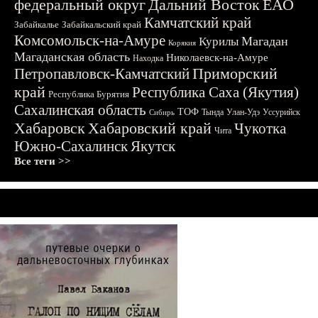
федеральный округ
Дальний Восток
ЕАО
Камчатский край
Забайкалье
Забайкальский край
Комсомольск-на-Амуре
Магадан
Курилы
Корякия
Магаданская область
Николаевск-на-Амуре
Находка
Приморский
Петропавловск-Камчатский
край
Республика Саха (Якутия)
Республика Бурятия
Сахалинская область
ТОФ
Тында
Улан-Удэ
Уссурийск
Сибирь
Хабаровск
Хабаровский край
Чукотка
Чита
Южно-Сахалинск
Якутск
Все теги >>