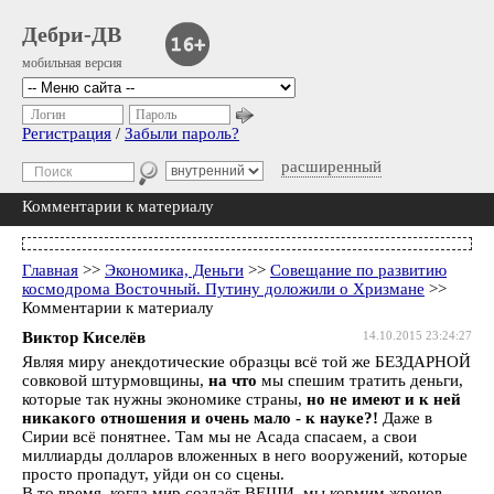
Дебри-ДВ
мобильная версия
Логин
Пароль
Регистрация
/
Забыли пароль?
расширенный
Комментарии к материалу
Главная
>>
Экономика, Деньги
>>
Совещание по развитию
космодрома Восточный. Путину доложили о Хризмане
>>
Комментарии к материалу
Виктор Киселёв
14.10.2015 23:24:27
Являя миру анекдотические образцы всё той же БЕЗДАРНОЙ
совковой штурмовщины,
на что
мы спешим тратить деньги,
которые так нужны экономике страны,
но не имеют и к ней
никакого отношения и очень мало - к науке?!
Даже в
Сирии всё понятнее. Там мы не Асада спасаем, а свои
миллиарды долларов вложенных в него вооружений, которые
просто пропадут, уйди он со сцены.
В то время, когда мир создаёт ВЕЩИ, мы кормим жрецов