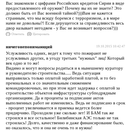
Вас знакомили с цифрами Российских кредитов Сирии в виде
предоставленного ей оружия? Почему вы их не знаете? Это
должно быть от Вас военной тайной?)))Вам не кажется
странным, что мы всюду боремся с терроризмом, а в мире
нами не довольны?! Если дерущегося за справедливость весь
двор называет негодяем - у Вас не возникает вопросов?)))
Ответить
Цитировать
ничегонепонимающий
19.10.2015 10:42:47
Услужливость одних, ведет к тому что пожирают не
услужливых других, в угоду третьих "нужных" лиц! Который
век одно и то же!
Видимо и могут вопросы родиться и к нынешнему куратору
и руководителю строительства..... Ведь ситуация
выправилась только оплатой заработной платой, и то без
премиальных и со значительным снижением
командировочных, но при этом идет задержка с оплатой за
строительство объектов инфраструктуры субподрядным
организациям. Да и проценты за подписание актов
выполненных работ не изменились. Ведь не подписано в срок
- процент увеличивается и приемка ведется более
придирчиво. Проходили уже сколько лет! И БАМ так же
строился и все остальное! Билибинская АЭС только не так
строилась! Долго, качественно и даже финансирование было,
но оказалось, что и она не очень то и нужна!