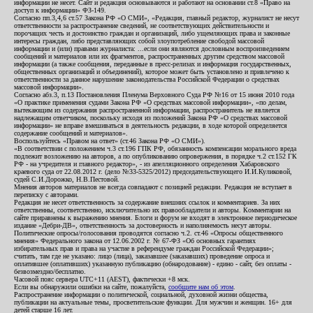
информации не несет. Сайт и редакция основываются и работают на основании ст.8 «Право на
доступ к информации» ФЗ-149.
Согласно пп.3,4,6 ст.57 Закона РФ «О СМИ», «Редакция, главный редактор, журналист не несут
ответственности за распространение сведений, не соответствующих действительности и
порочащих честь и достоинство граждан и организаций, либо ущемляющих права и законные
интересы граждан, либо представляющих собой злоупотребление свободой массовой
информации и (или) правами журналиста: ...если они являются дословным воспроизведением
сообщений и материалов или их фрагментов, распространенных другим средством массовой
информации (а также сообщения, переданные в пресс-релизах и информация государственных,
общественных организаций и объединений), которое может быть установлено и привлечено к
ответственности за данное нарушение законодательства Российской Федерации о средствах
массовой информации».
Согласно абз.3, п.13 Постановления Пленума Верховного Суда РФ №16 от 15 июня 2010 года
«О практике применения судами Закона РФ «О средствах массовой информации», «по делам,
вытекающим из содержания распространенной информации, распространитель не является
надлежащим ответчиком, поскольку исходя из положений Закона РФ «О средствах массовой
информации» не вправе вмешиваться в деятельность редакции, в ходе которой определяется
содержание сообщений и материалов».
Воспользуйтесь «Правом на ответ» (ст.46 Закона РФ «О СМИ»).
«В соответствии с положением ч.3 ст.196 ГПК РФ, обязанность компенсации морального вреда
подлежит возложению на авторов, а по опубликованию опровержения, в порядке ч.2 ст.152 ГК
РФ - на учредителя и главного редактор», - из апелляционного определения Хабаровского
краевого суда от 22.08.2012 г. (дело №33-5325/2012) председательствующего И.И.Куликовой,
судей С.И.Дорожко, Н.В.Пестовой.
Мнения авторов материалов не всегда совпадают с позицией редакции. Редакция не вступает в
переписку с авторами.
Редакция не несет ответственность за содержание внешних ссылок и комментариев. За них
ответственны, соответственно, исключительно их правообладатели и авторы. Комментарии на
сайте приравнены к выражению мнения. Блоги и форум не входят в электронное периодическое
издание «Дебри-ДВ», ответственность за достоверность и наполняемость несут авторы.
Политические опросы/голосования проводятся согласно ч.2. ст.46 «Опросы общественного
мнения» Федерального закона от 12.06.2002 г. № 67-ФЗ «Об основных гарантиях
избирательных прав и права на участие в референдуме граждан Российской Федерации»;
считать, там где не указано: лицо (лица), заказавшее (заказавших) проведение опроса и
оплатившее (оплативших) указанную публикацию (обнародование) - едино - сайт, без оплаты -
безвозмездно/бесплатно.
Часовой пояс сервера UTC+11 (AEST), фактически +8 мск.
Если вы обнаружили ошибки на сайте, пожалуйста,
сообщите нам об этом
.
Распространение информации о политической, социальной, духовной жизни общества,
публикации на актуальные темы, просветительские функции. Для мужчин и женщин. 16+ для
детей старше 16 лет.