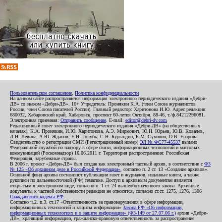
Пользовательское соглашение
,
Политика конфиденциальности
На данном сайте распространяется информация электронного периодического издания «Дебри-
ДВ» со знаком «Дебри-ДВ». 16+ Учредитель: Пронякин К.А. (член Союза журналистов
России, член Союза писателей России). Главный редактор: Харитонова И.Ю. Адрес редакции:
680032, Хабаровский край, Хабаровск, проспект 60-летия Октября, 88-46, т./ф.84212296081.
Электронная приемная:
Отправить сообщение
. E-mail:
editor@debri-dv.com
Редакционный совет электронного периодического издания «Дебри-ДВ» (на общественных
началах): К.А. Пронякин, И.Ю. Харитонова, А.Э. Мирмович, Ю.Н. Юрьев, Ю.В. Ковалев,
Л.Н. Левина, А.Ю. Жданов, Е.Н. Голубь, С.Н. Бурындин, Б.М. Сухинин, О.В. Егорова
Свидетельство о регистрации СМИ (Регистрационный номер)
ЭЛ № ФС77-45537
выдано
Федеральной службой по надзору в сфере связи, информационных технологий и массовых
коммуникаций (Роскомнадзор) 16.06.2011 г. Территория распространения: Российская
Федерация, зарубежные страны.
В 2006 г. проект «Дебри-ДВ» был создан как электронный частный архив, в соответствии с
ФЗ
№ 125 «Об архивном деле в Российской Федерации»
, согласно п. 2 ст. 13 «Создание архивов».
Основной фонд архива составляют публикации газет и журналов, изданные книги, а также
рукописи по дальневосточной (РФ) тематике. Доступ к архивным документам является
открытым в электронном виде, согласно п. 1 ст. 24 вышеобозначенного закона. Архивные
документы к частной собственности редакции не относятся, согласно ст.ст. 1275, 1276, 1306
Гражданского кодекса РФ
.
Согласно ч.2. п.3. ст.17 «Ответственность за правонарушения в сфере информации,
информационных технологий и защиты информации»
Закона РФ «Об информации,
информационных технологиях и о защите информации» (ФЗ-149 от 27.07.06 г.)
архив «Дебри-
ДВ», хранящий информацию, гражданско-правовую ответственность за распространение