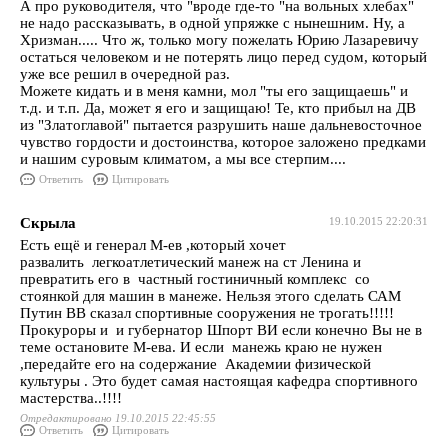
А про руководителя, что "вроде где-то "на вольных хлебах"
не надо рассказывать, в одной упряжке с нынешним. Ну, а
Хризман..... Что ж, только могу пожелать Юрию Лазаревичу
остаться человеком и не потерять лицо перед судом, который
уже все решил в очередной раз.
Можете кидать и в меня камни, мол "ты его защищаешь" и
т.д. и т.п. Да, может я его и защищаю! Те, кто прибыл на ДВ
из "Златоглавой" пытается разрушить наше дальневосточное
чувство гордости и достоинства, которое заложено предками
и нашим суровым климатом, а мы все стерпим....
Ответить
Цитировать
Скрыла
19.10.2015 22:20:31
Есть ещё и генерал М-ев ,который хочет
развалить легкоатлетический манеж на ст Ленина и
превратить его в частный гостиничный комплекс со
стоянкой для машин в манеже. Нельзя этого сделать САМ
Путин ВВ сказал спортивные сооружения не трогать!!!!!
Прокуроры и и губернатор Шпорт ВИ если конечно Вы не в
теме остановите М-ева. И если манежь краю не нужен
,передайте его на содержание Академии физической
культуры . Это будет самая настоящая кафедра спортивного
мастерства..!!!!
Отредактировано 19.10.2015 22:45:55
Ответить
Цитировать