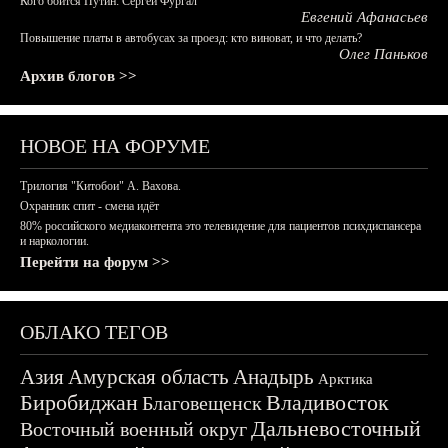
Кого боится Путин: Сергей Фургал
Евгений Афанасьев
Повышение платы в автобусах за проезд: кто виноват, и что делать?
Олег Паньков
Архив блогов >>
НОВОЕ НА ФОРУМЕ
Трилогия "Китобои" А. Вахова.
Охранник спит - смена идёт
80% российского медиаконтента это телевидение для пациентов психдиспансера
и наркологии.
Перейти на форум >>
ОБЛАКО ТЕГОВ
Азия
Амурская область
Анадырь
Арктика
Биробиджан
Владивосток
Благовещенск
Дальневосточный
Восточный военный округ